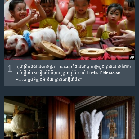
រចនា
សម្ព័ន្ធ​
Khmer English
រំលង​
និង​
បណ្តាញ​សង្គម
ចូល​
ទៅ​
កាន់​
ទំព័រ​
ភាសា
ស្វែង​
1
ក្មេង​ស្រី​កំពុង​លេង​កូន​​ជ្រូក​ Teacup ដែល​ជា​ជ្រូក​កម្រ​ក្នុង​ប្រទេស​ នៅពេល​
រក
ចាប់​ផ្ដើម​នៃ​ការ​រៀប​ចំ​ពិធី​បុណ្យ​ចូល​ឆ្នាំ​ចិន​ នៅ​ Lucky Chinatown
Plaza ក្នុង​ទីក្រុង​ម៉ានីល ប្រទេស​ហ្វីលីពីន។