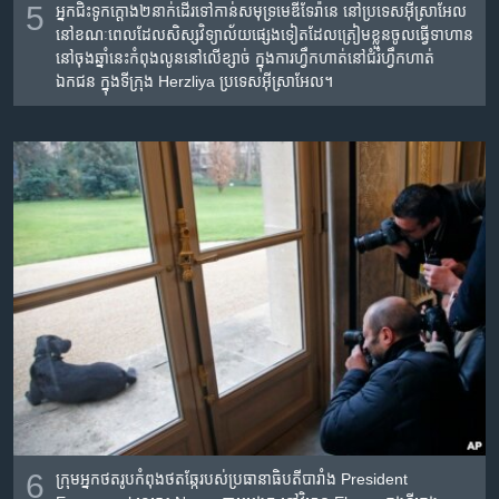
5
អ្នក​ជិះ​ទូក​ក្ដោង​​២​នាក់​ដើរ​ទៅ​កាន់​សមុទ្រ​មេឌីទែរ៉ានេ នៅ​ប្រទេស​អ៊ីស្រាអែល
នៅ​ខណៈ​ពេល​ដែល​សិស្ស​វិទ្យាល័យ​ផ្សេង​ទៀត​ដែល​​ត្រៀម​ខ្លួន​ចូលធ្វើ​ទាហាន​
នៅ​ចុង​ឆ្នាំ​នេះកំពុង​លូន​នៅ​លើ​​ខ្សាច់ ក្នុង​ការ​ហ្វឹកហាត់​នៅ​ជំរំ​ហ្វឹកហាត់​
ឯកជន​​ ក្នុង​ទីក្រុង Herzliya ប្រទេស​អ៊ីស្រាអែល។
6
ក្រុម​អ្នក​ថត​រូប​កំពុង​ថត​ឆ្កែ​របស់​ប្រធានាធិបតីបារាំង President