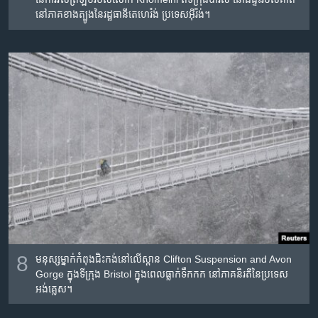
នៅ​ភាគ​ខាងត្បូង​នៃ​រដ្ឋ​ធានី​តេហេរ៉ង់ ប្រទេស​អ៊ីរ៉ង់។
8
មនុស្ស​ម្នាក់​កំពុង​ជិះ​កង់​នៅ​លើ​ស្ពាន Clifton Suspension and Avon
Gorge ក្នុង​ទីក្រុង​ Bristol ក្នុង​ពេល​ធ្លាក់​ទឹក​កក​ នៅ​ភាគ​និរតី​នៃ​ប្រទេស​
អង់គ្លេស។