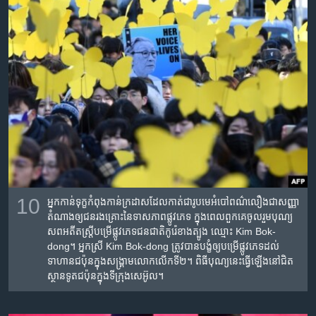
10
អ្នក​កាន់​ទុក្ខ​កំពុង​កាន់​ក្រដាស​ដែល​កាត់​ជា​រូប​មេអំបៅ​ពណ៌​លឿង​​​ជា​សញ្ញា​
តំណាង​ឲ្យ​ជន​រងគ្រោះ​នៃ​ទាសភាព​ផ្លូវ​ភេទ ក្នុង​ពេល​ពួក​គេ​​ចូល​រួម​បុណ្យ​
សពអតីត​​ស្ត្រី​បម្រើ​ផ្លូវ​ភេទ​ជន​ជាតិ​កូរ៉េ​ខាង​ត្បូង ឈ្មោះ Kim Bok-
dong។ អ្នកស្រី Kim Bok-dong ត្រូវ​បាន​បង្ខំ​ឲ្យ​បម្រើ​ផ្លូវ​ភេទ​ដល់​
ទាហាន​ជប៉ុន​ក្នុង​សង្គ្រាម​លោក​លើក​ទី​២។ ពិធី​បុណ្យ​នេះ​ធ្វើ​ឡើ​ងនៅ​ជិត​
ស្ថាន​ទូត​ជប៉ុន​ក្នុង​ទីក្រុង​សេអ៊ូល។