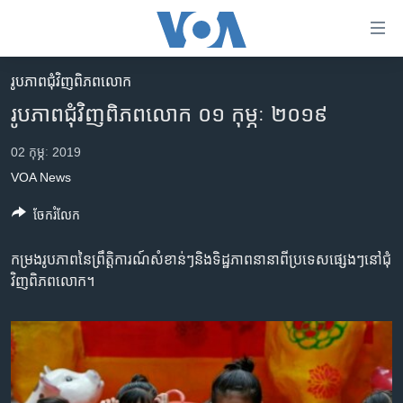
ភ្ជាប់​
ទៅ​
គេហទំព័រ​
រូបភាព​ជុំ​វិញ​ពិភពលោក
កម្ពុជា
ទាក់ទង
រូបភាព​ជុំ​វិញ​ពិភពលោក ០១ កុម្ភៈ ២០១៩
រំលង​
អន្តរជាតិ
និង​
02 កុម្ភៈ 2019
អាមេរិក
ចូល​
VOA News
ទៅ​​
ចិន
ទំព័រ​
ចែករំលែក
ហេឡូវីអូអេ
ព័ត៌មាន​​
តែ​
កម្ពុជាច្នៃប្រតិដ្ឋ
កម្រង​រូប​ភាព​នៃ​ព្រឹត្តិការណ៍​សំខាន់ៗ​និង​ទិដ្ឋភាព​នានា​ពី​ប្រទេស​ផ្សេងៗ​នៅ​ជុំ​
ម្តង
វិញ​ពិភព​លោក។
ព្រឹត្តិការណ៍ព័ត៌មាន
រំលង​
និង​
ទូរទស្សន៍ / វីដេអូ​
ចូល​
វិទ្យុ / ផតខាសថ៍
ទៅ​
ទំព័រ​
កម្មវិធីទាំងអស់