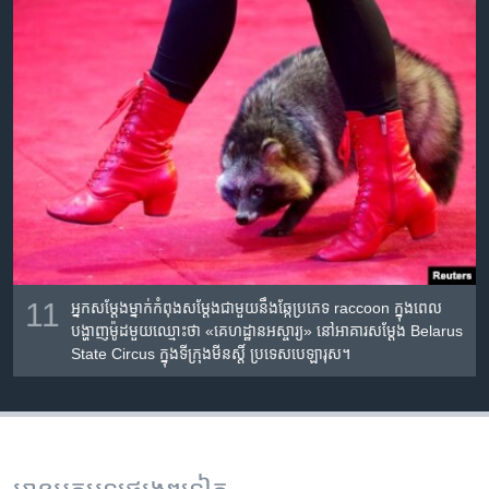
11
អ្នក​សម្ដែង​ម្នាក់​កំពុង​សម្ដែង​ជាមួយ​នឹង​ឆ្កែ​​ប្រភេទ raccoon ក្នុង​ពេល​
បង្ហាញ​ម៉ូដ​មួយ​ឈ្មោះ​ថា «គេហដ្ឋាន​អស្ចារ្យ» នៅ​អាគារ​សម្ដែង​ Belarus
State Circus ក្នុង​ទីក្រុង​មីនស្តិ៍ ប្រទេស​បេឡារុស។