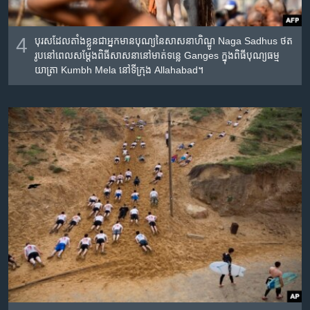
4
បុរស​ដែល​តាំង​ខ្លួន​ជា​​​អ្នក​មាន​បុណ្យ​នៃ​សាសនា​ហិណ្ឌូ Naga Sadhus ថត​
រូប​នៅ​ពេល​សម្ដែង​ពិធី​សាសនា​នៅ​មាត់​ទន្លេ Ganges ក្នុង​ពិធីបុណ្យ​ធម្ម
យាត្រា Kumbh Mela នៅ​ទីក្រុង Allahabad។