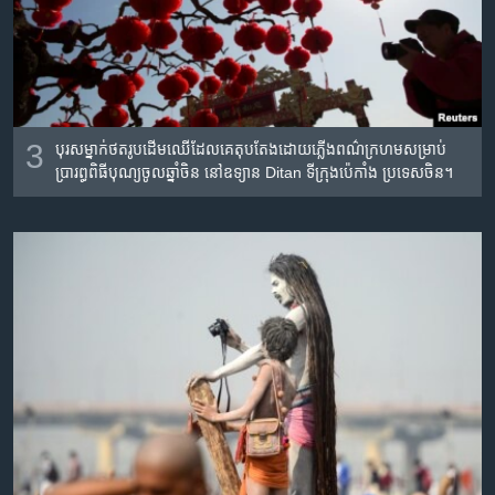
3
បុរស​ម្នាក់​ថត​រូប​ដើម​ឈើ​ដែល​គេ​តុប​តែង​ដោយ​ភ្លើង​ពណ៌​ក្រហម​សម្រាប់​
ប្រារព្ធ​ពិធី​បុណ្យ​ចូល​ឆ្នាំ​ចិន នៅ​ឧទ្យាន Ditan ទីក្រុង​ប៉េកាំង ប្រទេស​ចិន។