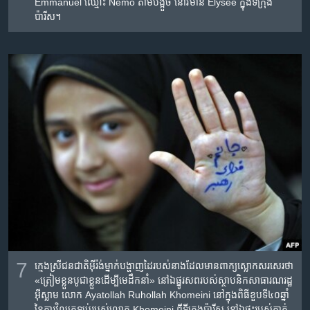
Emmanuel ឈ្មោះ Nemo តាម​បង្អួច​ នៅ​វិមាន Elysee ក្នុង​ទីក្រុង​
ប៉ារីស។
7
ក្មេង​ស្រី​ជន​ជាតិ​អ៊ីរ៉ង់​ម្នាក់​បង្ហាញ​ដៃ​របស់​នាង​ដែល​មាន​ពាក្យ​ស្លោក​សរសេរ​ថា​
«ត្រៀម​ខ្លួន​បូជា​ខ្លួន​​​ដើម្បី​មេដឹកនាំ» នៅ​ឯ​ផ្នូរ​សព​របស់​ស្ថាបនិក​សាធារណរដ្ឋ​
អ៊ីស្លាម លោក Ayatollah Ruhollah Khomeini នៅ​ក្នុង​ពិធី​ខួប​ទី​៤០​ឆ្នាំ​
នៃ​ការ​វិល​ត្រឡប់​របស់​លោក Khomeini ពី​ទីក្រុង​ប៉ារីស នៅ​ឯ​ផ្ទះ​របស់​គាត់​