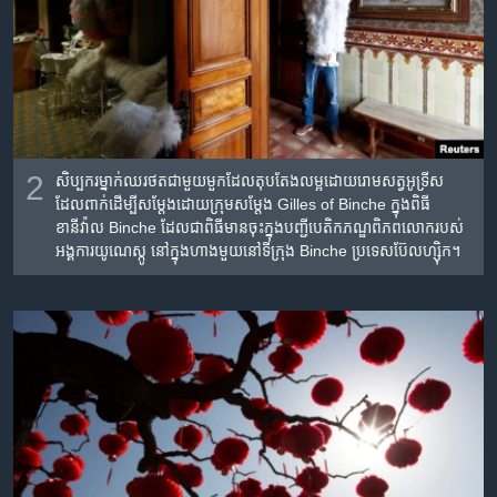
2
សិប្បករ​ម្នាក់​ឈរ​ថត​ជាមួយ​​មួក​ដែល​តុប​តែង​លម្អ​ដោយ​រោម​សត្វ​អូទ្រីស
ដែល​ពាក់​ដើម្បី​សម្ដែង​ដោយ​ក្រុម​សម្ដែង Gilles of Binche ក្នុង​ពិធី​
ខានីវ៉ាល Binche ដែល​ជា​ពិធី​មាន​ចុះ​ក្នុង​បញ្ជី​បេតិកភណ្ឌ​ពិភពលោក​របស់​
អង្គការយូណេស្កូ នៅ​ក្នុង​ហាង​មួយ​នៅ​ទីក្រុង Binche ​ប្រទេស​ប៊ែលហ្ស៊ិក។