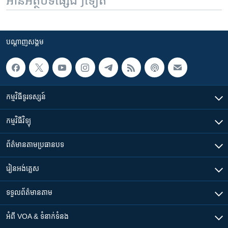
អានអត្ថបទផ្សេងៗទៀត
បណ្តាញ​សង្គម
កម្មវិធី​ទូរទស្សន៍
កម្មវិធី​វិទ្យុ
ព័ត៌មាន​តាមប្រធានបទ​
រៀន​​អង់គ្លេស
ទទួល​ព័ត៌មាន​តាម
អំពី​ VOA & ទំនាក់ទំនង