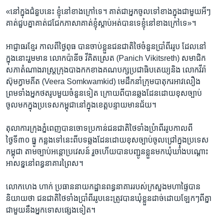
«នៅ​ក្នុង​ជំនួប​នេះ​ ខ្ញុំ​នៅ​ខាងក្រៅទេ។​ គាត់​ជាអ្នក​ចូលទៅ​ខាងក្នុង​ជាមួយអីៗ​
គាត់​ជួប​គ្នា​គាត់​ជជែក​ភាសា​គាត់​ខ្ញុំ​ស្តាប់​អត់បាន​ទេ​ខ្ញុំ​នៅ​ខាងក្រៅ​ទេ»។
អាជ្ញាធរ​ខ្មែរ​ កាលពី​ថ្ងៃពុធ ​បាន​ចាប់ខ្លួន​ជនជាតិ​ថៃ​ចំនួន​ប្រាំពីររូប​ ដែល​នៅ
ក្នុង​នោះ​រួមមាន​ លោក​ប៉ានីច វីគិតស្រេត (Panich Vikitsreth) ​សមាជិក​
សភា​តំណាងរាស្រ្ត​ក្រុង​បាងកក​ខាង​គណបក្ស​ប្រជាធិបតេយ្យ​និង លោក​វីរ៉ា
ស៊ុមក្វាមគីត (Veera Somkwamkid) ​មេដឹកនាំ​ក្រុម​បាតុករ​អាវលឿង​
ព្រមទាំង​អ្នក​ថតរូប​មួយ​ចំនួន​ទៀត ​ក្រោយពី​បាន​ឆ្លងដែន​ដោយ​ខុសច្បាប់​
ចូល​មកក្នុង​ប្រទេស​កម្ពុជា​នៅក្នុង​ខេត្ត​បន្ទាយ​មានជ័យ។
តុលាការ​ក្រុងភ្នំពេញ​បាន​ចោទប្រកាន់​ជនជាតិ​ថៃ​ទាំងប្រំាពីរ​រូប​កាលពី​
ថ្ងៃទី៣០​ ធ្នូ ​កន្លង​ទៅនេះ​ពីបទ​ឆ្លងដែន​ដោយ​ខុសច្បាប់​ចូល​ជ្រៅ​ក្នុង​ប្រទេស​
កម្ពុជា​ តាមច្បាប់​អន្តោប្រវេសន៍​ រួចហើយបាន​បញ្ជូន​ខ្លួន​មក​ឃុំឃាំង​បណ្តោះ
អាសន្ន​នៅ​ពន្ធនាគារ​ព្រៃស។
លោក​ហេង ហាក់​ ប្រធាន​នាយកដ្ឋាន​ពន្ធនាគារ​របស់​ក្រសួង​មហាផ្ទៃ​បាន​
និយាយថា ​ជនជាតិ​ថៃ​ទាំង​ប្រាំពីរ​រូបនេះ​ត្រូវបាន​ឃុំ​ខ្លួនដាច់​ដោយឡែកៗ​ពីគ្នា​
ជាមួយ​នឹង​អ្នកទោស​ផ្សេងទៀត។