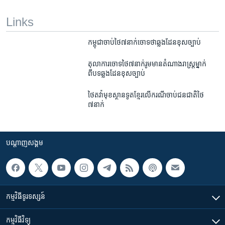
Links
កម្ពុជា​ចាប់​ថៃ​៧នាក់​ចោទថា​ឆ្លងដែន​ខុស​ច្បាប់
តុលាការ​ចោទ​ថៃ៧នាក់​រូម​មាន​តំណាងរាស្រ្ត​ម្នាក់​
ពីបទឆ្លងដែនខុសច្បាប់
ថៃ​តវ៉ា​មុខ​ស្ថាន​ទូត​ខ្មែរ​លើ​ករណី​ចាប់​ជន​ជាតិ​ថៃ​
៧នាក់
បណ្តាញ​សង្គម
កម្មវិធី​ទូរទស្សន៍
កម្មវិធី​វិទ្យុ