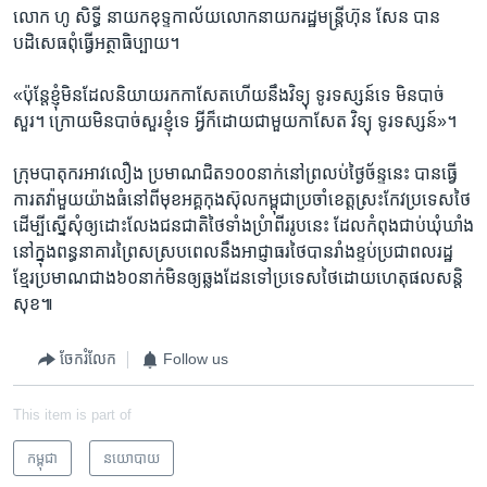
លោក​ ហូ សិទ្ធី ​នាយក​ខុទ្ទកាល័យ​លោក​នាយករដ្ឋមន្រ្តី​ហ៊ុន សែន​ បាន​
បដិសេធ​ពុំធ្វើ​អត្ថាធិប្បាយ។
«ប៉ុន្តែ​ខ្ញុំ​មិន​ដែល​និយាយ​រក​កាសែត​ហើយ​នឹងវិទ្យុ ​ទូរទស្សន៍​ទេ ​មិនបាច់
សួរ។ ក្រោយ​មិន​បាច់​សួរ​ខ្ញុំ​ទេ​ អ្វី​ក៏ដោយ​ជាមួយ​កាសែត​ វិទ្យុ ​ទូរទស្សន៍»។
ក្រុម​បាតុករ​អាវលឿង​ ប្រមាណ​ជិត​១០០​នាក់​នៅ​ព្រលប់​ថ្ងៃច័ន្ទ​នេះ​ បាន​ធ្វើ
ការ​តវ៉ា​មួយ​យ៉ាងធំ​នៅ​ពីមុខ​អគ្គ​កុងស៊ុល​កម្ពុជា​ប្រចាំខេត្ត​ស្រះកែវ​ប្រទេស​ថៃ​
ដើម្បី​ស្នើសុំ​ឲ្យ​ដោះលែង​ជនជាតិ​ថៃទាំង​ប្រំាពីរ​រូបនេះ​ ដែល​កំពុង​ជាប់​ឃុំឃាំង​
នៅក្នុង​ពន្ធនាគារ​ព្រៃស​ស្របពេល​នឹង​អាជ្ញាធរ​ថៃ​បាន​រាំងខ្ទប់​ប្រជាពលរដ្ឋ​
ខ្មែរ​ប្រមាណ​ជាង​៦០នាក់​មិនឲ្យ​ឆ្លងដែន​ទៅ​ប្រទេស​ថៃ​ដោយ​ហេតុផល​សន្តិ
សុខ៕
ចែករំលែក
Follow us
This item is part of
កម្ពុជា
នយោបាយ