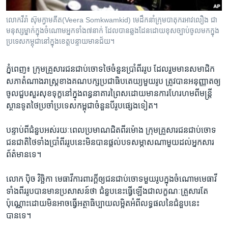
រចនា
សម្ព័ន្ធ​
Khmer English
លោក​វីរ៉ា ស៊ុមក្វាមគីត(Veera Somkwamkid) ​មេដឹកនាំ​ក្រុម​បាតុករ​អាវលឿង​ ជា​
រំលង​
មនុស្ស​ម្នាក់​ក្នុង​ចំណោម​អ្នក​ទាំង​៧​នាក់​ ដែល​បាន​​ឆ្លងដែន​​ដោយ​ខុសច្បាប់​ចូល​មកក្នុង​
និង​
ប្រទេស​កម្ពុជា​នៅក្នុង​ខេត្ត​បន្ទាយ​មានជ័យ។
បណ្តាញ​សង្គម
ចូល​
ទៅ​
ភ្នំពេញ៖ ក្រុមគ្រួសារ​ជន​ជាប់ចោទ​ថៃ​ចំនួន​ប្រាំពីរ​រូប​ ដែល​រួមមាន​សមាជិក​
កាន់​
សភា​តំណាងរាស្រ្ត​ខាង​គណបក្ស​ប្រជាធិបតេយ្យ​មួយរូប ​ត្រូវបាន​អនុញ្ញាត​ឲ្យ​
ទំព័រ​
ភាសា
ចូល​ជួបសួរ​សុខទុក្ខ​នៅក្នុង​ពន្ធនាគារ​ព្រៃស​ដោយ​មានការ​ហែរហម​ពី​មន្រ្តី​
ស្វែង​
ស្ថានទូត​ថៃ​ប្រចាំ​ប្រទេស​កម្ពុជា​ចំនួន​បីរូប​ផ្សេងទៀត។
រក
បន្ទាប់ពី​ជំនួប​អស់រយៈពេល​ប្រមាណ​ជិត​ពីរម៉ោង​ ក្រុម​គ្រួសារ​ជនជាប់​ចោទ​
ជនជាតិ​ថៃ​ទាំងប្រាំពីរ​រូប​នេះ​មិនបាន​ផ្តល់​បទ​សម្ភាសណាមួយ​ដល់​អ្នកសារ
ព័ត៌មាន​ទេ។
លោក​ ប៉ិច វិច្ឆិកា​ មេធាវី​ការពារក្តី​ឲ្យ​ជន​ជាប់ចោទ​មួយរូប​ក្នុង​ចំណោម​មេធាវី​
ទាំងពីរ​រូប​បាន​មាន​ប្រសាសន៍​ថា​ ជំនួប​នេះ​ធ្វើឡើង​ជា​លក្ខណៈ​គ្រួសារ​តែ
ប៉ុណ្ណោះ​ដោយ​មិនអាច​ធ្វើ​អត្ថាធិប្បាយ​លម្អិត​អំពី​លទ្ធផល​នៃ​ជំនួប​នេះ​
បានទេ។