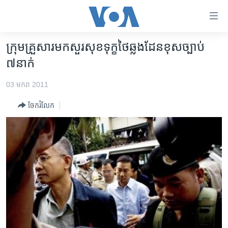
ភ្ជាប់​
ទៅ​
គេហទំព័រ​
ក្រុម​គ្រួសារ​មកសួរ​សុខទុក្ខ​ថៃ​ឆ្លង​ដែន​ខុសច្បាប់​
កម្ពុជា
ទាក់ទង
៧នាក់
រំលង​
អន្តរជាតិ
និង​
03 មករា 2011
អាមេរិក
ចូល​
ចែករំលែក
ទៅ​​
ចិន
ទំព័រ​
ហេឡូវីអូអេ
ព័ត៌មាន​​
តែ​
កម្ពុជាច្នៃប្រតិដ្ឋ
ម្តង
ព្រឹត្តិការណ៍ព័ត៌មាន
រំលង​
និង​
ទូរទស្សន៍ / វីដេអូ​
ចូល​
វិទ្យុ / ផតខាសថ៍
ទៅ​
ទំព័រ​
កម្មវិធីទាំងអស់