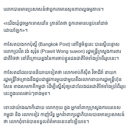
លោក​បាន​មាន​ប្រសាសន៍ថា​ពួកគេ​មាន​សុខភាព​ល្អ​ធម្មតាទេ។
«យើង​ឃុំ​ដូច​អ្នក​ទោស​ដទៃ ​គ្រាន់តែ​ថា ពួកគេ​មាន​បន្ទប់​នៅ​ដាច់​
ដោយឡែក»។
កាសែតបាងកកប៉ុស្តិ៍ (​Bangkok Post) ​នៅ​ថ្ងៃច័ន្ទ​នេះ​ បាន​ស្តី​បន្ទោស​
លោក​ប្រាវីត វង់ សុវ៉ុន (Prawit Wong suwon)​ រដ្ឋមន្រ្តី​ក្រសួង​ការពារ
ជាតិ​ថៃ​ថា​ នៅ​ពីក្រោយ​ខ្នង​នៃការ​ចាប់ខ្លួន​ជនជាតិ​ថៃ​ទាំង​ប្រំាពីរ​រូប​នេះ។
កាសែត​ដដែល​បាន​និយាយ​ទៀតថា ​លោ​កអាប់ភី​ស៊ីត វីចាជីវ៉ា​ នាយក​
រដ្ឋមន្រ្តីថៃគ្រោង​នឹង​ជួប​ជា​ផ្លូវការ​មួយ​ជាមួយនឹង​លោក​នាយករដ្ឋមន្រ្តី​ហ៊ុន
សែន​ ខាង​សម​ភាគី​កម្ពុជា​ ដើម្បី​ស្នើសុំ​ឲ្យ​ដោះលែង​ជនជាតិ​ថៃ​ទាំងប្រាំ​ពីររូប​
នេះ​ក្នុង​ពេល​ឆាប់ៗ​ខាង​មុខ។
ទោះ​ជាយ៉ាង​ណា​ក៏​ដោយ ​លោក​កុយ គួង ​អ្នក​នាំពាក្យ​ក្រសួង​ការបរទេស​
កម្ពុជា ​និង លោក​ខៀវ កាញ៉ារីទ្ធ​ អ្នក​នំាពាក្យ​រដ្ឋាភិបាលបាន​មាន​ប្រសាសន៍​
ថា​ លោក​ពុំទាន់​បាន​ទទួល​ព័ត៌មាន​នេះ​នៅឡើយ​ទេ។