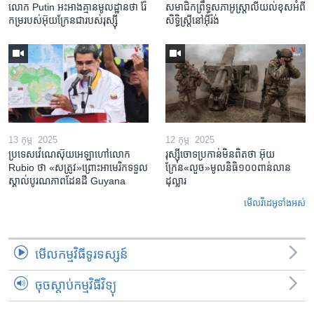
លោក Putin អះអាង​គ្មាន​មូលដ្ឋាន​ថា រ៉ែ​
សមាជិកព្រឹទ្ធសភាអូស្ត្រាលីយល់ខុសអំពី
កម្រ​របស់​អ៊ុយក្រែន​ជា​របស់​រុស្ស៊ី
សិទ្ធិស្ត្រីនៅអ៊ីរ៉ង់
13 កុម្ភៈ 2025
12 កុម្ភៈ 2025
ប្រទេសវ៉េណេស៊ុយអេឡាហៅលោក
រុស្ស៊ីចោទប្រកាន់មិនពិតថា អ៊ុយ
Rubio ថា «សត្រូវ»ព្រោះអាមេរិកទទួល
ក្រែន«លួច»មូលនិធិ១០០ពាន់លាន
ស្គាល់បូរណភាពដែនដី Guyana
ដុល្លារ
មើល​វីដេអូ​ទាំង​អស់
មើល​កម្មវិធី​ទូរទស្សន៍
ចុចស្តាប់កម្មវិធីវិទ្យុ