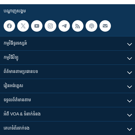
បណ្តាញ​សង្គម
កម្មវិធី​ទូរទស្សន៍
កម្មវិធី​វិទ្យុ
ព័ត៌មាន​តាមប្រធានបទ​
រៀន​​អង់គ្លេស
ទទួល​ព័ត៌មាន​តាម
អំពី​ VOA & ទំនាក់ទំនង
គេហទំព័រ​​ទាក់ទង