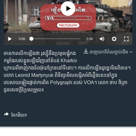
រចនា
សម្ព័ន្ធ​
No media source currently available
Khmer English
រំលង​
និង​
បណ្តាញ​សង្គម
ចូល​
ទៅ​
0:00
2:09
កាន់​
ទំព័រ​
ទាញ​យក​ពី​តំណភ្ជាប់​ដើម
មាន​ការ​លើកឡើង​ថា រុស្ស៊ី​នឹង​ប្រមូលផ្ដុំ​កង
ភាសា
ស្វែង​
កម្លាំង​របស់​ខ្លួន​ឡើង​វិញ​នៅ​តំបន់ Kharkiv
រក
ក្រោយ​ពី​ចាញ់​កងទ័ព​អ៊ុយក្រែន​នៅ​ទីនោះ។ ការ​លើកឡើង​ដូច្នេះ​មិនពិត​ទេ។
លោក Leonid Martynyuk ពិនិត្យ​មើល​លម្អិត​អំពី​រឿង​នេះ​នៅ​ក្នុង​
វេបសាយ​ផ្ទៀងផ្ទាត់​ការពិត Polygraph របស់ VOA​។ លោក ចាប ចិត្រា
ជូន​សេចក្ដីប្រែសម្រួល៖
ចែករំលែក