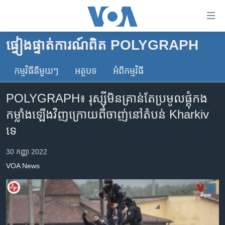
ភ្ជាប់​
ទៅ​
គេហទំព័រ​
ផ្ទៀងផ្ទាត់ការណ៍ពិត POLYGRAPH
កម្ពុជា
ទាក់ទង
រំលង​
កម្មវិធី​នីមួយៗ
អត្ថបទ​
អំពី​កម្មវិធី​
អន្តរជាតិ
និង​
អាមេរិក
ចូល​
POLYGRAPH៖ រុស្ស៊ី​មិនគ្រាន់​តែ​ប្រមូល​ផ្ដុំ​កង
ទៅ​​
ចិន
កម្លាំង​ឡើង​វិញ​ក្រោយ​ពី​ចាញ់​នៅ​តំបន់ Kharkiv
ទំព័រ​
ហេឡូវីអូអេ
ទេ
ព័ត៌មាន​​
តែ​
កម្ពុជាច្នៃប្រតិដ្ឋ
30 កញ្ញា 2022
ម្តង
ព្រឹត្តិការណ៍ព័ត៌មាន
រំលង​
VOA News
និង​
ទូរទស្សន៍ / វីដេអូ​
ចូល​
វិទ្យុ / ផតខាសថ៍
ទៅ​
ទំព័រ​
កម្មវិធីទាំងអស់