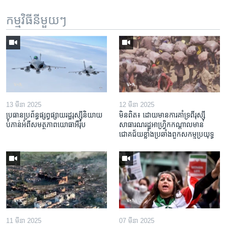
កម្មវិធី​នីមួយៗ
13 មីនា 2025
12 មីនា 2025
ប្រធាន​ប្រព័ន្ធ​ផ្សព្វផ្សាយ​រដ្ឋ​រុស្ស៊ី​និយាយ​
មិនពិត៖ ដោយ​មាន​ការគាំទ្រ​ពី​រុស្ស៊ី
បំភាន់​អំពី​សមត្ថភាព​យោធា​អឺរ៉ុប
សាធារណរដ្ឋ​អាហ្រ្វិក​កណ្តាល​មាន​
ជោគជ័យ​ខ្លាំង​​ប្រឆាំង​ពួក​សកម្ម​ប្រយុទ្ធ
11 មីនា 2025
07 មីនា 2025