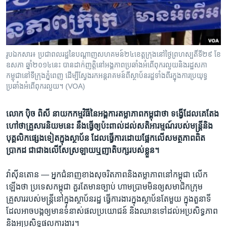
រចនា
សម្ព័ន្ធ​
Khmer English
រំលង​
និង​
បណ្តាញ​សង្គម
ចូល​
រូបឯកសារ៖ ប្រជាពលរដ្ឋ​នៃ​បណ្តាញ​សហគមន៍​២៤​ខេត្តក្រុង​នៅ​ថ្ងៃ​ព្រហស្បតិ៍​ទី​២៩ ខែ​
ទៅ​
ឧសភា ឆ្នាំ​២០១៤​នេះ ​បាន​ដាក់​ញត្តិ​នៅ​អង្គភាព​ប្រឆាំង​អំពើ​ពុករលួយ​និង​រដ្ឋសភា​
កាន់​
កម្ពុជា​នៅ​ទី​ក្រុង​ភ្នំពេញ ​ដើម្បី​ស្វែង​រក​អន្តរាគមន៍​ពី​ស្ថាប័ន​រដ្ឋ​ទាំង​ពីរ​ក្នុង​ការ​ប្រយុទ្ធ​
ប្រឆាំង​អំពើ​ពុករលួយ។ (VOA)
ទំព័រ​
ភាសា
ស្វែង​
រក
លោក​ ប៉ិច ពិសី នាយក​កម្មវិធី​នៃ​អង្គការ​តម្លាភាព​កម្ពុជាថា ទង្វើ​ដែល​គេ​តែង​
ហៅ​ថា​គ្រួសារ​និយម​​នេះ នឹង​ធ្វើ​ឲ្យ​ប៉ះពាល់​ដល់​សតិអារម្មណ៍​របស់​មន្ត្រី​និង​
បុគ្គលិក​ផ្សេង​ទៀត​ក្នុង​ស្ថាប័ន ដែល​ធ្វើ​ការ​ដោយ​ផ្អែកលើ​សមត្ថភាព​ពិត​
ប្រាកដ​ ជាជាង​លើ​សែស្រឡាយ​ឬ​ញាតិបក្ស​របស់​ខ្លួន។
វ៉ាស៊ីនតោន —
អ្នក​ជំនាញ​ខាងសុចរិត​ភាព​និង​តម្លាភាព​នៅ​កម្ពុជា លើក​
ឡើង​ថា ប្រទេស​កម្ពុជា គួរ​តែ​មាន​ច្បាប់​ ហាម​ប្រាម​មិន​ឲ្យ​សមាជិក​ក្រុម​
គ្រួសារ​របស់​មន្ត្រី​នៅ​ក្នុង​ស្ថាប័ន​រដ្ឋ ​ធ្វើ​ការ​ងារ​ក្នុង​ស្ថាប័ន​តែ​មួយ​ ​ក្នុង​តួនាទី​
ដែល​អាច​បង្ក​ឲ្យ​មាន​ទំនាស់​ផល​ប្រយោជន៍ និង​ឈាន​ទៅ​ដល់​អប្រសិទ្ធភាព
និង​អ​ប្រសិទ្ធផល​ការងារ។