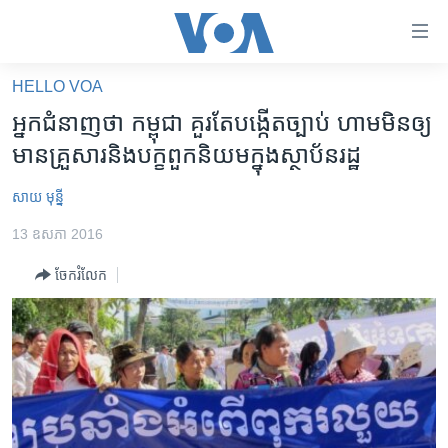
ភ្ជាប់​
ទៅ​
គេហទំព័រ​
HELLO VOA
កម្ពុជា
ទាក់ទង
អ្នក​ជំនាញ​ថា កម្ពុជា គួរ​តែ​បង្កើត​ច្បាប់​ ហាម​មិន​​ឲ្យ​
រំលង​
អន្តរជាតិ
មាន​គ្រួសារ​និង​បក្ខពួក​និយម​ក្នុង​ស្ថាប័ន​រដ្ឋ
និង​
អាមេរិក
ចូល​
សាយ មុន្នី
ទៅ​​
ចិន
ទំព័រ​
13 ឧសភា 2016
ហេឡូវីអូអេ
ព័ត៌មាន​​
ចែករំលែក
តែ​
កម្ពុជាច្នៃប្រតិដ្ឋ
ម្តង
ព្រឹត្តិការណ៍ព័ត៌មាន
រំលង​
និង​
ទូរទស្សន៍ / វីដេអូ​
ចូល​
វិទ្យុ / ផតខាសថ៍
ទៅ​
ទំព័រ​
កម្មវិធីទាំងអស់