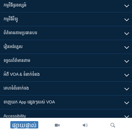
កម្មវិធី​ទូរទស្សន៍
កម្មវិធី​វិទ្យុ
ព័ត៌មាន​តាមប្រធានបទ​
រៀន​​អង់គ្លេស
ទទួល​ព័ត៌មាន​តាម
អំពី​ VOA & ទំនាក់ទំនង
គេហទំព័រ​​ទាក់ទង
ទាញយក​ App ផ្សេងៗ​របស់​ VOA
Accessibility
ផ្សាយផ្ទាល់