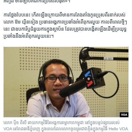
អញ្ចឹង​ មាន​ច្បាប់​គឺ​ជា​ការ​ប្រសើរ​បំផុត»។
ការ​ថ្លែង​បែប​នេះ កើត​ឡើង​ក្រោយ​ពី​មាន​ការ​តែងតាំង​កូន​ប្រុស​ពីរ​នាក់​របស់​
លោក ឱម យ៉ិនទៀង ប្រធាន​អង្គភាព​ប្រឆាំង​អំពើ​ពុករលួយ កាល​ពី​ពេល​ថ្មី​ៗ​
នេះ​ ជា​ឧបការី​ឬ​ជំនួយ​ការ​ក្នុង​ស្ថាប័ន​ ដែល​ត្រូវ​បាន​បង្កើត​ឡើង​ដើម្បី​ប្រយុទ្ធ​
ប្រឆាំង​នឹង​អំពើ​ពុករលួយ​នេះ។
លោក ប៉ិច ពិសី នាយកកម្មវិធីនៃអង្គការតម្លាភាពកម្ពុជា នៅក្នុង​បន្ទប់​ផ្សាយ​របស់
VOA នៅរាជធានីភ្នំពេញ​ ក្នុងពេល​ដែលលោក​ចូលរួមជា​វាគ្មិន​ក្នុងកម្មវិធី​ Hello VOA