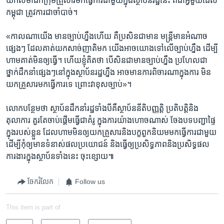
យក​សមាជិក​ក្រុម​គ្រួសារ​មក​ធ្វើ​ការ​ជាមួយ​ក្នុង​ស្ថាប័ន​រដ្ឋ​នេះ គឺ​ជា​អ្វីមួយ​ដែល​
កម្ពុជា ត្រូវ​ការ​ជា​ចាំបាច់។
«កាល​ណា​យើង មាន​ច្បាប់​ហ្នឹង​ហើយ គឺ​ប្រសិន​ជា​មាន មន្ត្រី​មាន​អំណាច​
ផ្សេងៗ ដែល​គាត់​យក​សាច់​ញាតិ​មក យើង​អាច​យោង​ទៅ​លើ​ច្បាប់​ហ្នឹង ដើម្បី​
ហាម​គាត់​មិន​ឲ្យ​ធ្វើ។ ហើយ​ខ្ញុំ​គិត​ថា បើ​សិន​ជា​មាន​ច្បាប់​ហ្នឹង ប្រហែល​ជា​
ថ្នាក់​ដឹកនាំ​ផ្សេងៗ​នៅ​ក្នុង​ស្ថាប័ន​រដ្ឋ​ហ្នឹង អាច​មាន​ការ​ពិចារណា​ក្នុង​ការ ​មិន​
យក​គ្រួសារ​មក​ធ្វើ​ការ​ទេ ព្រោះ​វា​ខុសច្បាប់»។
​លោក​បន្ថែម​ថា ស្ថាប័ន​ដឹកនាំ​រដ្ឋ​ទាំង​បី​គឺ​ស្ថាប័ន​នីតិ​បញ្ញត្តិ ប្រតិបត្តិ​និង​
តុលាការ គួរ​តែ​ចាប់​ផ្តើម​ធ្វើ​ជា​គំរូ ក្នុង​ការ​យ៉ាង​ហោច​ណាស់ ចែង​បទ​បញ្ជា​ផ្ទៃ
ក្នុង​របស់​ខ្លួន ដែល​ហាម​មិន​ឲ្យ​យក​គ្រួសារ​និង​បក្ខពួក​និយម​មក​ធ្វើការ​ជាមួយ
ដើម្បី​កុំ​ឲ្យ​មាន​ទំនាស់​ផលប្រយោជន៍ និង​ធ្វើឲ្យ​ប្រសិទ្ធភាព​និង​ប្រសិទ្ធផល​
ការងារ​ក្នុង​ស្ថាប័ន​ទាំង​នេះ ចុះ​ខ្សោយ៕
ចែករំលែក
Follow us
This item is part of