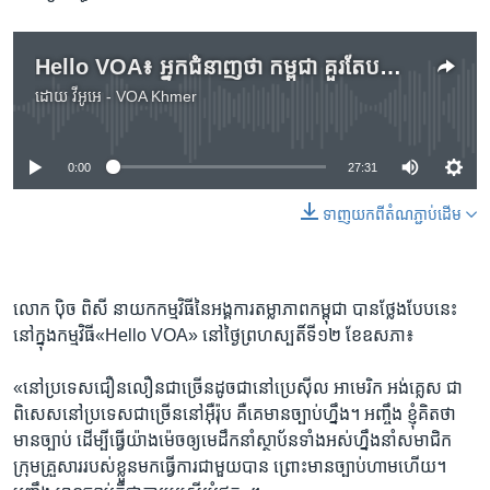
Hello VOA៖ អ្នក​ជំនាញ​ថា កម្ពុជា គួរ​តែ​បង្កើត​ច្បាប់​ ហាម​មិន​​ឲ្យ​មាន​គ្រួសារ​និង​បក្ខពួក​និយម​ក្នុង​ស្ថាប័ន​រដ្ឋ
ដោយ
វីអូអេ - VOA Khmer
No media source currently available
0:00
27:31
ទាញ​យក​ពី​តំណភ្ជាប់​ដើម
លោក ប៉ិច ពិសី នាយក​កម្មវិធី​នៃ​អង្គការ​តម្លាភាព​កម្ពុជា បាន​ថ្លែង​បែប​នេះ
នៅ​ក្នុង​កម្មវិធី​«Hello VOA» នៅ​ថ្ងៃ​ព្រហស្បតិ៍​ទី​១២​ ខែ​ឧសភា៖
«នៅ​ប្រទេស​ជឿនលឿន​ជាច្រើន​ដូចជា​នៅ​ប្រេស៊ីល អាមេរិក អង់គ្លេស ជា​
ពិសេស​នៅ​ប្រទេស​ជាច្រើន​នៅ​អ៊ឺរ៉ុប គឺ​គេ​មាន​ច្បាប់​ហ្នឹង។ អញ្ចឹង ខ្ញុំ​គិត​ថា
មាន​ច្បាប់ ដើម្បី​ធ្វើ​យ៉ាងម៉េច​ឲ្យ​មេដឹកនាំ​ស្ថាប័ន​ទាំង​អស់​ហ្នឹង​នាំ​សមាជិក​
ក្រុម​គ្រួសារ​របស់​ខ្លួន​មក​ធ្វើ​ការ​ជាមួយ​បាន ព្រោះ​មាន​ច្បាប់​ហាម​ហើយ។