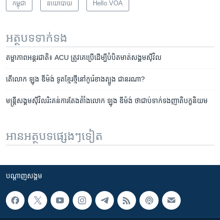
កម្ពុជា
នយោបាយ
Hello VOA
អត្ថបទ​ទាក់ទង
តម្លាភាព​អន្តរជាតិ៖ ACU ​ត្រូវ​គេ​ប្រើ​ដើម្បី​បំបិត​មាត់​សង្គម​ស៊ីវិល
តើ​លោក ឡុង ឌីម៉ង់ ទូត​ខ្មែរ​ថ្មី​នៅ​កូរ៉េ​ខាង​ត្បូង​ ជា​នរណា?
មន្ត្រី​សង្គម​ស៊ីវិល​រិះគន់​ការ​តែងតំាំង​លោក​ ឡុង ឌីម៉ង់​ ថា​ជាប់​ទាក់ទង​ញាតិបក្ខនិយម
អានអត្ថបទផ្សេងៗទៀត
បណ្តាញ​សង្គម