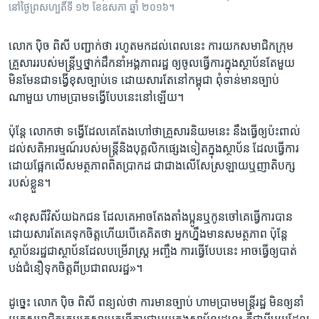
នៅថ្ងៃព្រសហ្បតិ៍ទី ១២ ខែឧសភា ឆ្នាំ ២០១៦។
លោក ប៉ិច ពិសី បញ្ជាក់​ថា រហូត​មក​ដល់​ពេល​នេះ ការ​យក​សមាជិក​ក្រុម​
គ្រួសារ​របស់​មន្ត្រី​ឬ​ថ្នាក់​ដឹកនាំ​អង្គភាព​រដ្ឋ​ ឲ្យ​ចូល​ធ្វើការ​ក្នុង​ស្ថាប័ន​តែ​មួយ
មិន​មែន​ជា​ទង្វើ​ខុសច្បាប់​ទេ ដោយសារ​តែ​នៅ​កម្ពុជា ពុំ​ទាន់​មាន​ច្បាប់​
ណាមួយ ហាមប្រាម​ទង្វើ​បែប​នេះ​នៅ​ឡើយ។
ប៉ុន្តែ លោក​ថា ទង្វើ​ដែល​គេ​តែង​ហៅ​ថា​គ្រួសារ​និយមនេះ នឹង​ធ្វើ​ឲ្យ​ប៉ះពាល់​
ដល់​សតិអារម្មណ៍​របស់​មន្ត្រី​និង​បុគ្គលិក​ផ្សេង​ទៀត​ក្នុង​ស្ថាប័ន ដែល​ធ្វើ​ការ​
ដោយ​ផ្អែកលើ​សមត្ថភាព​ពិត​ប្រាកដ​ ជាជាង​លើ​សែស្រឡាយ​ឬ​ញាតិបក្ស​
របស់​ខ្លួន។
«វា​ខុស​ពី​វិស័យ​ឯកជន ដែល​គេ​អាច​តែងតាំង​ប្អូន​ឬ​កូន​ចៅ​គេ​ធ្វើ​ការ​បាន​
ដោយសារ​តែ​គេ​ទុក​ចិត្ត​ហើយ​បើ​គេ​គិត​ថា អ្នក​ហ្នឹង​មាន​សមត្ថភាព ប៉ុន្តែ
ស្ថាប័នរដ្ឋ​ជា​ស្ថាប័ន​ដែល​បម្រើ​រាស្ត្រ អញ្ចឹង ការ​ធ្វើ​បែប​នេះ អាច​ធ្វើ​ឲ្យ​បាត់​
បង់​ជំនឿ​ទុកចិត្ត​ពី​ប្រជាពលរដ្ឋ»។
ដូច្នេះ​ លោក ប៉ិច ពិសី ពន្យល់​ថា ការ​មាន​ច្បាប់ ​ហាម​ប្រាម​មន្ត្រី​រដ្ឋ មិន​ឲ្យ​នាំ​