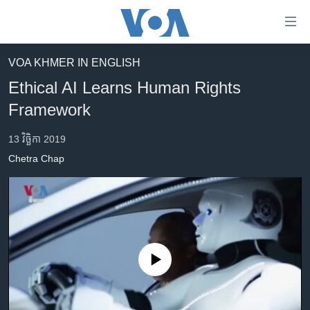
ភ្ជាប់​
ទៅ​
គេហទំព័រ​
VOA KHMER IN ENGLISH
កម្ពុជា
ទាក់ទង
Ethical AI Learns Human Rights
រំលង​
អន្តរជាតិ
Framework
និង​
អាមេរិក
ចូល​
13 វិច្ឆិកា 2019
ទៅ​​
ចិន
Chetra Chap
ទំព័រ​
ហេឡូវីអូអេ
ព័ត៌មាន​​
តែ​
កម្ពុជាច្នៃប្រតិដ្ឋ
ម្តង
ព្រឹត្តិការណ៍ព័ត៌មាន
រំលង​
និង​
ទូរទស្សន៍ / វីដេអូ​
No media source currently available
ចូល​
វិទ្យុ / ផតខាសថ៍
ទៅ​
ទំព័រ​
កម្មវិធីទាំងអស់