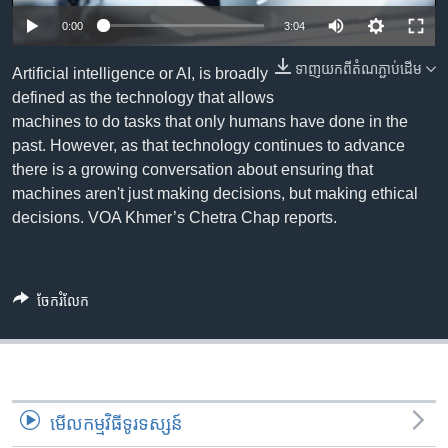
រចនា
សម្ព័ន្ធ​
0:00
3:04
Khmer English
រំលង​
ទាញ​យក​ពី​តំណភ្ជាប់​ដើម
Artificial intelligence or AI, is broadly
និង​
បណ្តាញ​សង្គម
defined as the technology that allows
ចូល​
machines to do tasks that only humans have done in the
ទៅ​
past. However, as that technology continues to advance
កាន់​
there is a growing conversation about ensuring that
ទំព័រ​
ភាសា
machines aren't just making decisions, but making ethical
ស្វែង​
decisions. VOA Khmer’s Chetra Chap reports.
រក
ចែករំលែក
មើល​កម្មវិធី​ទូរទស្សន៍