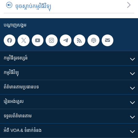
ចុចស្តាប់កម្មវិធីវិទ្យុ
បណ្តាញ​សង្គម
កម្មវិធី​ទូរទស្សន៍
កម្មវិធី​វិទ្យុ
ព័ត៌មាន​តាមប្រធានបទ​
រៀន​​អង់គ្លេស
ទទួល​ព័ត៌មាន​តាម
អំពី​ VOA & ទំនាក់ទំនង