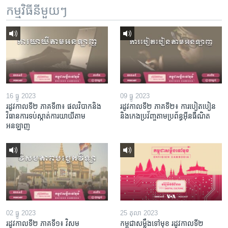
កម្មវិធី​នីមួយៗ
16 ធ្នូ 2023
09 ធ្នូ 2023
រដូវកាលទី២ ភាគទី៣៖ ផល​វិបាក​និង​
រដូវកាលទី២ ភាគទី២៖ ការបៀតបៀន
វិធានការ​ទប់ស្កាត់​ការ​យាយី​តាម​
និងកេងប្រវ័ញ្ចតាមប្រព័ន្ធអ៊ីនធឺណិត
អនឡាញ
02 ធ្នូ 2023
25 តុលា 2023
រដូវកាលទី២ ភាគទី១៖ វិសម
កម្ពុជាសម្លឹងទៅមុខ រដូវកាលទី២