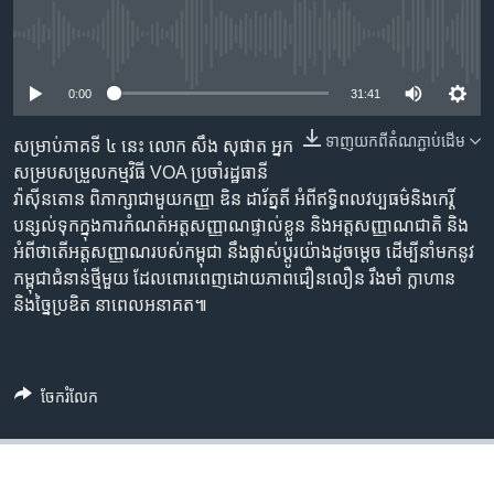
រចនា
សម្ព័ន្ធ​
Khmer English
No media source currently available
រំលង​
និង​
0:00
31:41
បណ្តាញ​សង្គម
ចូល​
ទៅ​
ទាញ​យក​ពី​តំណភ្ជាប់​ដើម
សម្រាប់ភាគទី ៤ នេះ លោក សឹង សុផាត អ្នក
កាន់​
សម្របសម្រួលកម្មវិធី VOA ប្រចាំរដ្ឋធានី
ទំព័រ​
វ៉ាស៊ីនតោន ពិភាក្សាជាមួយកញ្ញា ឌិន ដារ័ត្នតី អំពីឥទ្ធិពលវប្បធម៌និង​កេរ្តិ៍
ភាសា
ស្វែង​
បន្សល់ទុកក្នុងការកំណត់អត្តសញ្ញាណផ្ទាល់ខ្លួន និងអត្តសញ្ញាណជាតិ និង
រក
អំពីថាតើអត្តសញ្ញាណរបស់កម្ពុជា នឹងផ្លាស់ប្តូរយ៉ាងដូចម្តេច ដើម្បីនាំមកនូវ
កម្ពុជាជំនាន់ថ្មីមួយ ដែលពោរពេញដោយភាពជឿនលឿន រឹងមាំ ក្លាហាន
និងច្នៃប្រឌិត នាពេលអនាគត៕
ចែករំលែក