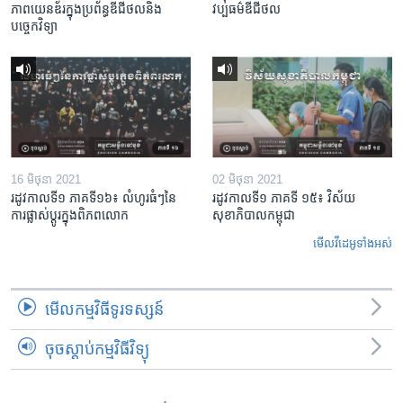
ភាពយេនឌ័រក្នុងប្រព័ន្ធឌីជីថលនិង
វប្បធម៌​ឌីជីថល
បច្ចេកវិទ្យា
16 មិថុនា 2021
02 មិថុនា 2021
រដូវកាលទី១ ភាគទី១៦៖ លំហូរ​ធំៗ​នៃ​
រដូវកាលទី១ ភាគទី ១៥៖ វិស័យ​
ការ​ផ្លាស់ប្តូរ​ក្នុង​ពិភពលោក
សុខាភិបាល​កម្ពុជា
មើល​វីដេអូ​ទាំង​អស់
មើល​កម្មវិធី​ទូរទស្សន៍
ចុចស្តាប់កម្មវិធីវិទ្យុ