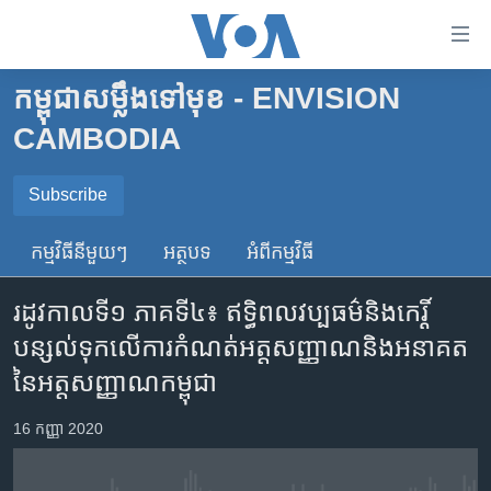
ភ្ជាប់​
ទៅ​
គេហទំព័រ​
កម្ពុជាសម្លឹងទៅមុខ - ENVISION
កម្ពុជា
ទាក់ទង
CAMBODIA
រំលង​
អន្តរជាតិ
និង​
SUBSCRIBE
អាមេរិក
Subscribe
ចូល​
ទៅ​​
ចិន
កម្មវិធី​នីមួយៗ
អត្ថបទ​
អំពី​កម្មវិធី​
Spotify
ទំព័រ​
ហេឡូវីអូអេ
ព័ត៌មាន​​
រដូវកាលទី១ ភាគទី៤៖ ឥទ្ធិពល​​វប្បធម៌​និង​​កេរ្តិ៍
តែ​
កម្ពុជាច្នៃប្រតិដ្ឋ
ទទួល​​​សេវា​​​ Podcast
ម្តង
បន្សល់ទុក​លើ​ការកំណត់​អត្តសញ្ញាណ​និង​អនាគត​
ព្រឹត្តិការណ៍ព័ត៌មាន
រំលង​
នៃ​អត្តសញ្ញាណ​កម្ពុជា
និង​
ទូរទស្សន៍ / វីដេអូ​
ចូល​
16 កញ្ញា 2020
វិទ្យុ / ផតខាសថ៍
ទៅ​
ទំព័រ​
កម្មវិធីទាំងអស់