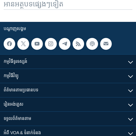
អានអត្ថបទផ្សេងៗទៀត
បណ្តាញ​សង្គម
កម្មវិធី​ទូរទស្សន៍
កម្មវិធី​វិទ្យុ
ព័ត៌មាន​តាមប្រធានបទ​
រៀន​​អង់គ្លេស
ទទួល​ព័ត៌មាន​តាម
អំពី​ VOA & ទំនាក់ទំនង