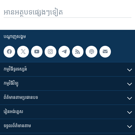
អានអត្ថបទផ្សេងៗទៀត
បណ្តាញ​សង្គម
កម្មវិធី​ទូរទស្សន៍
កម្មវិធី​វិទ្យុ
ព័ត៌មាន​តាមប្រធានបទ​
រៀន​​អង់គ្លេស
ទទួល​ព័ត៌មាន​តាម