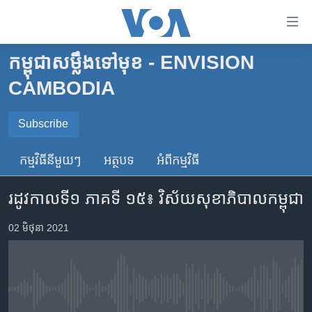
ភ្ជាប់​
ទៅ​
គេហទំព័រ​
កម្ពុជាសម្លឹងទៅមុខ - ENVISION
កម្ពុជា
ទាក់ទង
CAMBODIA
រំលង​
អន្តរជាតិ
និង​
SUBSCRIBE
អាមេរិក
Subscribe
ចូល​
ទៅ​​
ចិន
កម្មវិធី​នីមួយៗ
អត្ថបទ​
អំពី​កម្មវិធី​
Spotify
ទំព័រ​
ហេឡូវីអូអេ
ព័ត៌មាន​​
រដូវកាលទី១ ភាគទី ១៥៖ វិស័យ​សុខាភិបាល​កម្ពុជា
តែ​
កម្ពុជាច្នៃប្រតិដ្ឋ
ទទួល​​​សេវា​​​ Podcast
ម្តង
ព្រឹត្តិការណ៍ព័ត៌មាន
02 មិថុនា 2021
រំលង​
និង​
ទូរទស្សន៍ / វីដេអូ​
ចូល​
វិទ្យុ / ផតខាសថ៍
ទៅ​
ទំព័រ​
No media source currently available
កម្មវិធីទាំងអស់