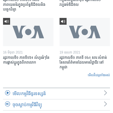
ភាពយេនឌ័រក្នុងប្រព័ន្ធឌីជីថលនិង
វប្បធម៌​ឌីជីថល
បច្ចេកវិទ្យា
16 មិថុនា 2021
19 ឧសភា 2021
រដូវកាលទី១ ភាគទី១៦៖ លំហូរ​ធំៗ​នៃ​
រដូវកាលទី១ ភាគទី ១៤៖ សារៈសំខាន់​
ការ​ផ្លាស់ប្តូរ​ក្នុង​ពិភពលោក
នៃ​សារព័ត៌មាន​ដែល​មាន​វិជ្ជាជីវៈនៅ
កម្ពុជា
មើល​វីដេអូ​ទាំង​អស់
មើល​កម្មវិធី​ទូរទស្សន៍
ចុចស្តាប់កម្មវិធីវិទ្យុ