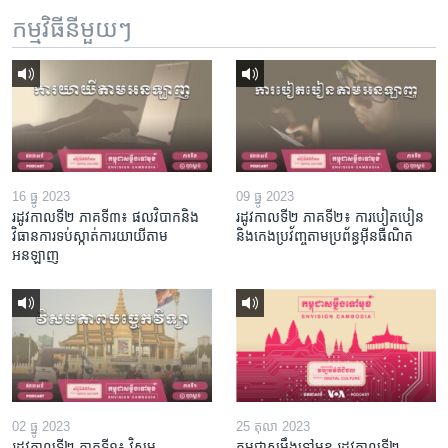
កម្មវិធី​នីមួយៗ
16 ធ្នូ 2023
09 ធ្នូ 2023
រដូវកាលទី២ ភាគទី៣៖ ផល​វិបាក​និង​
រដូវកាលទី២ ភាគទី២៖ ការបៀតបៀន
វិធានការ​ទប់ស្កាត់​ការ​យាយី​តាម​
និងកេងប្រវ័ញ្ចតាមប្រព័ន្ធអ៊ីនធឺណិត
អនឡាញ
02 ធ្នូ 2023
25 តុលា 2023
រដូវកាលទី២ ភាគទី១៖ វិសម
កម្ពុជាសម្លឹងទៅមុខ រដូវកាលទី២