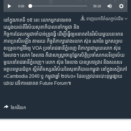
រចនា
0:00
39:18
សម្ព័ន្ធ​
Khmer English
រំលង​
ទាញ​យក​ពី​តំណភ្ជាប់​ដើម
នៅក្នុង​ភាគទី ១៥ នេះ លោក​អ្នក​នាង​អាច​
និង​
បណ្តាញ​សង្គម
ឈ្វេង​យល់​ពី​វិស័យ​សុខាភិបាល​នៅ​កម្ពុជា និង​
ចូល​
កិច្ចការ​ដែល​កម្ពុជា​ចាំបាច់​ត្រូវ​ធ្វើ ដើម្បី​ធ្វើ​ឲ្យ​អនាគត​នៃ​វិស័យ​មួយ​នេះ​មាន​
ទៅ​
ភាព​ប្រសើរ​ឡើង តាមរយៈ​កិច្ចពិភាក្សា​រវាង​លោក ស៊ុន ណារិន អ្នក​សម្រប​
កាន់​
សម្រួល​កម្មវិធី​ឲ្យ VOA ប្រចាំ​រាជធានី​ភ្នំពេញ ពិភាក្សា​ជាមួយលោក ស៊ុន
ទំព័រ​
ភាសា
ឆៃលាង។ លោក ឆៃលាង គឺជា​សាស្ត្រាចារ្យ​ផ្នែក​សិត្ថិ​ប្រចាំ​សាកល​វិទ្យាល័យ​
ស្វែង​
មួយ​នៅ​រាជធានី​ភ្នំពេញ។ លោក ស៊ុន ឆៃលាង បាន​ស្រាវជ្រាវ និង​សរសេរ​
រក
អត្ថបទ​មួយ​ជំពូក ស្តី​អំពីទស្សនវិស័យ​នៃ​សុខាភិបាល​កម្ពុជា នៅក្នុង​សៀវភៅ
«Cambodia 2040 ឬ កម្ពុជាឆ្នាំ ២០៤០» ដែល​ត្រូវបាន​បោះពុម្ព​ផ្សាយ​
ដោយ វេទិកា​អនាគត Future Forum៕
ចែករំលែក