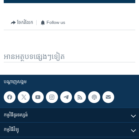
ចែករំលែក
Follow us
អានអត្ថបទផ្សេងៗទៀត
បណ្តាញ​សង្គម
កម្មវិធី​ទូរទស្សន៍
កម្មវិធី​វិទ្យុ