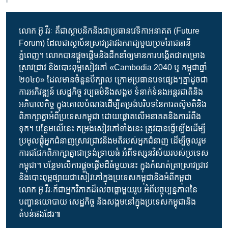
លោក អ៊ូ វីរៈ គឺជា​ស្ថាបនិក​និង​ជា​ប្រធាន​វេទិកា​អនាគត (Future
Forum) ដែលជា​ស្ថាប័ន​ស្រាវជ្រាវ​ឯករាជ្យ​មួយ​ប្រចាំ​រាជធានី​
ភ្នំពេញ។ លោក​បាន​ផ្តួចផ្តើម​និង​ដឹកនាំ​ឲ្យ​មាន​ការ​បង្កើត​ជា​គម្រោង​
ស្រាវជ្រាវ និង​បោះពុម្ព​សៀវភៅ «Cambodia 2040 ឬ កម្ពុជា​ឆ្នាំ
២០៤០» ដែល​មាន​ចំនួន​បី​ក្បាល ក្រោម​ប្រធានបទ​ផ្សេងៗ​គ្នា​ដូចជា
ការ​អភិវឌ្ឍន៍ សេដ្ឋកិច្ច វប្បធម៌​និង​សង្គម ទំនាក់​ទំនង​អន្តរជាតិ​និង​
អភិបាលកិច្ច ក្នុង​គោលបំណង​ដើម្បី​តម្រង់​បរិបទ​នៃ​ការ​តស៊ូ​មតិ​និង​
ពិភាក្សាគ្នា​អំពី​ប្រទេស​កម្ពុជា ដោយ​ផ្តោត​លើ​អនាគត​និង​ការ​រំពឹង
ទុក។ បន្ថែម​លើ​នេះ កម្រង​សៀវភៅ​ទាំង​នេះ ត្រូវបាន​ធ្វើឡើងដើម្បី​
ប្រមូល​ផ្តុំ​អ្នក​ជំនាញ​ស្រាវជ្រាវ​និង​មតិ​របស់​អ្នក​ជំនាញ ដើម្បី​ចូលរួម​
ការ​ជជែក​ពិភាក្សា​គ្នា​ជា​ទ្រង់ទ្រាយ​ធំ អំពី​ទស្សនវិស័យ​របស់​ប្រទេស​
កម្ពុជា។ បន្ថែមលើ​ការ​ផ្តួចផ្តើម​ដ៏ធំ​មួយ​នេះ ក្នុង​កំណត់ត្រា​ស្រាវជ្រាវ​
និង​បោះពុម្ព​ផ្សាយ​ជា​សៀវភៅ​ក្នុង​ប្រទេស​កម្ពុជា​និង​អំពី​កម្ពុជា
លោក អ៊ូ វីរៈ​ក៏​ជា​អ្នក​វិភាគ​ដ៏​លេច​ធ្លោ​មួយ​រូប អំពី​បច្ចុប្បន្នភាព​នៃ​
បញ្ហា​នយោបាយ សេដ្ឋកិច្ច និង​សង្គម​នៅ​ក្នុង​ប្រទេស​កម្ពុជា​និង​
តំបន់​ផង​ដែរ៕