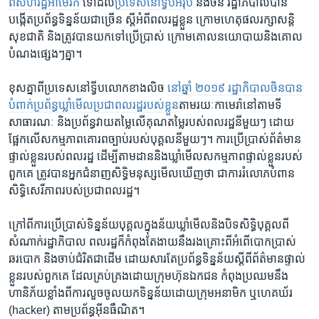
ពី​សហរដ្ឋ​អាមេរិក
ទៅ​ដល់​
ប្រទេស​នៅ​ទ្វីប​អឺរ៉ុប
និង​ចិន រដ្ឋាភិបាល​បាន​
បង្កើត​ប្រព័ន្ធ​ទិន្នន័យ​ជាច្រើន ស្តី​អំពី​ពលរដ្ឋ​ខ្លួន ក្រោម​ហេតុផល​រក្សា​សន្តិ
សុខ​ជាតិ និង​ត្រូវបាន​យក​ទៅ​ប្រើប្រាស់ ក្រោម​គោលនយោបាយ​និង​គោល​
បំណង​ផ្សេងៗ​គ្នា។
ខុសគ្នា​ពី​ប្រទេស​នៅ​ទ្វីប​លោក​ខាង​លិច
នៅឆ្នាំ ២០១៩ រដ្ឋាភិបាល​ចិន​បាន​
បំពាក់​ប្រព័ន្ធ​ឃ្លាំមើល​ប្រជា​ពលរដ្ឋ​របស់​ខ្លួន
​តាមរយៈ​កាមេរ៉ា​នៅតាម​ទី​
សាធារណៈ និង​ប្រព័ន្ធ​វាយ​តម្លៃ​លើ​គុណ​តម្លៃ​របស់​ពលរដ្ឋ​នីមួយៗ ដោយ​
ផ្អែក​លើ​សកម្មភាព​គោរព​ច្បាប់​របស់​បុគ្គល​នីមួយៗ។ ការ​ប្រើប្រាស់​ព័ត៌មាន​
ផ្ទាល់ខ្លួន​របស់​ពលរដ្ឋ ដើម្បី​តាមដាន​និង​ឃ្លាំមើល​សកម្មភាព​ផ្ទាល់ខ្លួន​របស់​
ពួកគេ ត្រូវបាន​អ្នក​ជំនាញ​សិទ្ធិ​មនុស្ស​មើលឃើញ​ថា ជា​ការ​រំលោភ​បំពាន​
សិទ្ធិសេរីភាព​របស់​ប្រជា​ពលរដ្ឋ។
ក្រៅពី​ការ​ប្រើប្រាស់​ទិន្នន័យ​បុគ្គល​ក្នុង​ន័យ​ឃ្លាំមើល​និង​បិទ​សិទ្ធិ​បុគ្គល​ពី​
សំណាក់​រដ្ឋាភិបាល ពលរដ្ឋ​ក៏​កំពុងតែ​ងាយ​នឹង​រងគ្រោះ​ពី​អំពើ​បោកប្រាស់
ឆរបោក និង​ចាប់​ជំរិត​ជាដើម ដោយសារ​តែ​ប្រព័ន្ធ​ទិន្នន័យ​ស្តីពី​ព័ត៌មាន​ផ្ទាល់
ខ្លួន​របស់​ពួកគេ ដែល​គ្រប់គ្រង​ដោយ​ក្រុមហ៊ុន​ឯកជន កំពុង​ប្រឈម​នឹង​
ហានិភ័យ​ខ្លាំង​ពី​ការ​លួចចូល​យក​ទិន្នន័យ​ដោយ​ក្រុមអនាមិក ឬហេគឃ័រ
(hacker) តាម​ប្រព័ន្ធ​អ៊ីនធឺណិត។