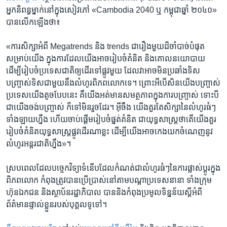
អ្នក​និពន្ធ​ម្នាក់​នៅក្នុង​សៀវភៅ «Cambodia 2040 ឬ កម្ពុជា​ឆ្នាំ ២០៤០»
បាន​លើក​ឡើង​ថា៖
«ការ​សិក្សា​អំពី Megatrends និង trends ជារឿង​មួយ​ដ៏​ចាំបាច់​បំផុត​
សម្រាប់​យើង ក្នុងការ​ដែល​យើង​អាច​រៀបចំ​គំនិត និង​គោលនយោបាយ
ដើម្បី​រៀបចំ​ប្រទេស​ជាតិ​ឲ្យ​ដើរ​ទៅ​ផ្លូវ​មួយ ដែល​វា​អាច​មិន​ប្រឆាំង​ទិស
បញ្ច្រាស់​ទិស​ជាមួយ​នឹង​លំហូរ​ពិភពលោក​ទេ។ ព្រោះ​អី​បើសិន​យើង​បញ្ច្រាស់
ប្រទេស​យើង​តូច​បែប​នេះ គឺ​យើង​អត់មាន​សមត្ថភាព​ក្នុងការ​បញ្ច្រាស់ ទោះបី​
ជា​យើង​ចង់​បញ្ច្រាស់ ក៏​ទៅ​មិន​រួច​ដែរ។ អ៊ីចឹង យើង​គួរតែ​សិក្សា​នៃ​លំហូរ​ធំៗ​
ទាំងឡាយ​ហ្នឹង ហើយ​ចាប់ផ្តើម​រៀបចំ​ផ្នត់​គំនិត ជា​យុទ្ធសាស្ត្រ​ថាតើ​យើង​គួរ​
រៀបចំ​គំនិត​យុទ្ធសាស្ត្រ​ផ្លូវ​ដើរ​ណា​ខ្លះ ដើម្បី​យើង​អាច​កេង​យក​ចំណេញ​នូវ​
លំហូរ​អន្តរជាតិ​ហ្នឹង»។
ស្របពេល​ដែល​បច្ចេកវិទ្យា​ទំនើប​ដែល​កំណត់​ជា​លំហូរ​ធំៗ​នៃ​ការ​ផ្លាស់ប្តូរ​ក្នុង​
ពិភពលោក កំពុង​ត្រូវបាន​ប្រើប្រាស់​នៅ​តាម​បណ្តា​ប្រទេស​នានា ទាំង​ក្រុម
ហ៊ុន​ឯកជន និង​ស្ថាប័ន​រដ្ឋាភិបាល បាន​និង​កំពុង​ប្រមូល​ទិន្នន័យ​ស្តី​អំពី​
ព័ត៌មាន​ផ្ទាល់ខ្លួន​របស់​បុគ្គល​ទូទៅ។