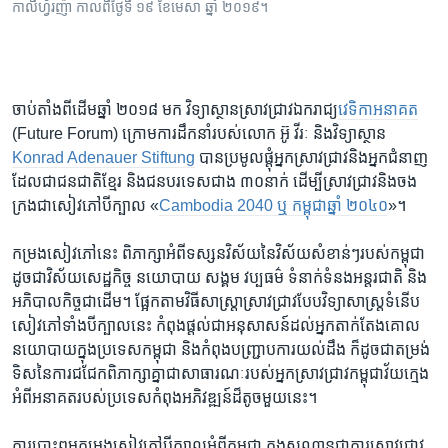
កាលីហ្វ័រញ៉ា កាលពីថ្ងៃទី ១៩ ខែមេសា ឆ្នាំ ២០១៩។
ចាប់តាំងពី​ដើម​ឆ្នាំ ២០១៨ មក វិទ្យាស្ថាន​ស្រាវជ្រាវ​ឯករាជ្យ​
វេទិកាអនាគត
(Future Forum) ក្រោម​ការ​ដឹកនាំ​របស់​លោក អ៊ូ វីរៈ និង​វិទ្យាស្ថាន
Konrad Adenauer Stiftung
បាន​ប្រមូល​ផ្តុំ​អ្នក​ស្រាវជ្រាវ​និង​អ្នក​ជំនាញ​
ដែល​ជា​ជនជាតិ​ខ្មែរ និង​ជន​បរទេស​ជាង ៣០​នាក់ ដើម្បី​ស្រាវជ្រាវ​និង​ចង
ក្រង​ជា​សៀវភៅ​បី​ក្បាល «
Cambodia 2040 ឬ កម្ពុជាឆ្នាំ ២០៤០
»។
កម្រង​សៀវភៅ​នេះ ពិភាក្សា​អំពី​ទស្សនវិស័យ​នៃ​វិស័យ​សំខាន់ៗ​របស់​កម្ពុជា
ដូចជា​វិស័យ​សេដ្ឋកិច្ច នយោបាយ សង្គម វប្បធម៌ ទំនាក់ទំនង​អន្តរជាតិ និង​
អភិបាលកិច្ច​ជា​ដើម។ ផ្អែក​តាម​វិធីសាស្ត្រា​ស្រាវជ្រាវ​បែប​វិទ្យាសាស្ត្រ​ទំនើប
សៀវភៅ​ទាំង​បីក្បាល​នេះ កំពុង​ផ្តល់ជា​អនុសាសន៍​ដល់​អ្នក​តាក់តែង​គោល
នយោបាយ​ក្នុង​ប្រទេស​កម្ពុជា និង​កំពុង​បញ្ជ្រាប​ការ​យល់ដឹង ក៏ដូចជា​តម្រង់​
ទិស​នៃ​ការ​ជជែក​ពិភាក្សា​គ្នា​ជា​សាធារណៈ​របស់​អ្នក​ស្រាវជ្រាវ​កម្ពុជា​វ័យ​ក្មេង
អំពី​អនាគត​របស់​ប្រទេស​កំពុង​អភិវឌ្ឍន៍​ដ៏​តូច​មួយ​នេះ។
ការ​បោះពុម្ព​កម្រង​សៀវភៅ​បី​ក្បាល​អំពី​កម្ពុជា ក្នុង​សណ្ឋាន​ជា​ការ​ស្រាវជ្រាវ​