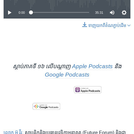
0:00
35:31
ទាញ​យក​ពី​តំណភ្ជាប់​ដើម
ស្តាប់ភាគទី ១៦ លើបណ្តាញ
Apple Podcasts
និង
Google Podcasts
លោក អ៊ូ វីរៈ
ស្ថាបនិក​និង​ប្រធាន​វេទិកា​អនាគត (Future Forum) និង​ជា​