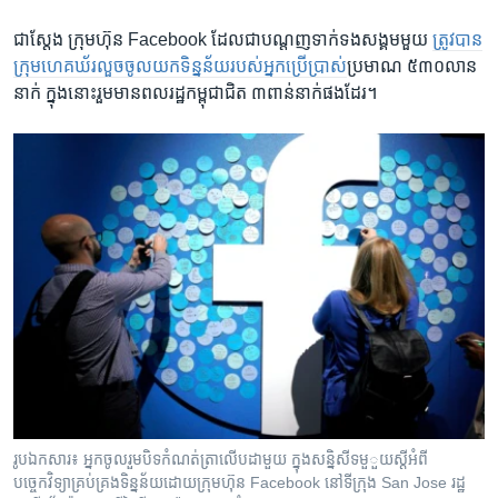
ជាស្តែង ក្រុមហ៊ុន Facebook ដែល​ជា​បណ្តញ​ទាក់ទង​សង្គម​មួយ
ត្រូវបាន​
ក្រុម​ហេគឃ័រ​លួច​ចូល​យក​ទិន្នន័យ​របស់​អ្នក​ប្រើប្រាស់​
ប្រមាណ ៥៣០​លាន​
នាក់ ក្នុងនោះ​រួមមាន​ពលរដ្ឋ​កម្ពុជា​ជិត ៣​ពាន់នាក់​ផង​ដែរ។
រូបឯកសារ៖ អ្នកចូលរួមបិទកំណត់ត្រាលើបដាមួយ ក្នុងសន្និសីទមួួយស្តីអំពី
បច្ចេកវិទ្យាគ្រប់គ្រងទិន្នន័យដោយក្រុមហ៊ុន Facebook នៅទីក្រុង San Jose រដ្ឋ