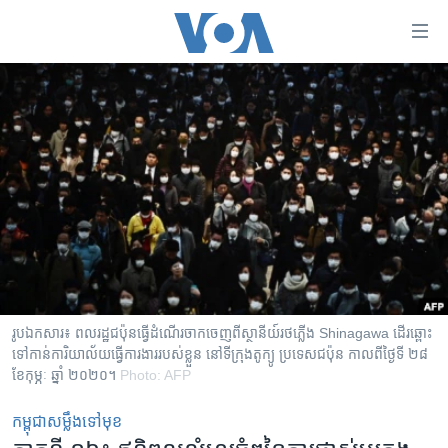
ភ្ជាប់​
ទៅ​
គេហទំព័រ​
កម្ពុជា
ទាក់ទង
រំលង​
អន្តរជាតិ
និង​
អាមេរិក
ចូល​
ទៅ​​
ចិន
ទំព័រ​
ហេឡូវីអូអេ
ព័ត៌មាន​​
តែ​
កម្ពុជាច្នៃប្រតិដ្ឋ
ម្តង
ព្រឹត្តិការណ៍ព័ត៌មាន
រំលង​
រូបឯកសារ៖ ពលរដ្ឋជប៉ុនធ្វើដំណើរចាកចេញពីស្ថានីយ៍រថភ្លើង Shinagawa ដើរឆ្ពោះ
និង​
ទៅកាន់ការិយាល័យធ្វើការងាររបស់ខ្លួន នៅទីក្រុងតូក្យូ ប្រទេសជប៉ុន កាលពីថ្ងៃទី ២៨
ទូរទស្សន៍ / វីដេអូ​
ខែកុម្ភៈ ឆ្នាំ ២០២០។
Photo: AFP
ចូល​
វិទ្យុ / ផតខាសថ៍
ទៅ​
កម្ពុជាសម្លឹងទៅមុខ
ទំព័រ​
កម្មវិធីទាំងអស់