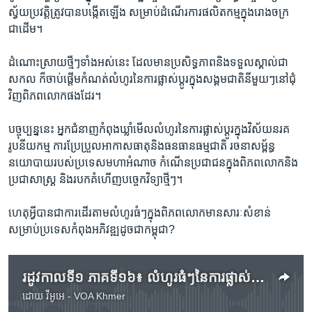
ស្វ័យប្រវត្តិ​ត្រូវបាន​បង្កើត​ឡើង សម្រាប់​ដំណើរការ​ផលិតកម្ម​ក្នុង​រោងចក្រ​
ជាដើម។
ដំណោះស្រាយ​ថ្មីៗ​ទាំង​អស់​នេះ ដែល​មាន​ប្រសិទ្ធភាព​និង​ទទួល​ស្គាល់ជា​
សកល ក៏​ចាប់ផ្តើម​កំណត់​លំហូរ​នៃ​ការ​ផ្លាស់ប្តូរ​ក្នុង​សង្គមជាតិ​នីមួយៗ​នៅ​ជុំ
វិញ​ពិភព​លោក​ផងដែរ។
បច្ចុប្បន្ននេះ អ្នកជំនាញ​កំពុង​ឃ្លាំមើល​លំហូរ​នៃ​ការ​ផ្លាស់ប្តូរ​ក្នុង​វិស័យ​នរគ
រូបនីយកម្ម ការ​ប្រែប្រួល​អាកាសធាតុ​និង​ធនធាន​ធម្មជាតិ រចនា​សម្ព័ន្ធ​
នយោបាយ​របស់​ប្រទេស​មហាអំណាច កំណើន​ប្រជាជន​ក្នុង​ពិភពលោក​និង​
ប្រជាសាស្ត្រ និង​របក​គំហើញ​បច្ចេកវិទ្យា​ថ្មីៗ។
ហេតុអ្វី​បានជា​ការ​ដើរ​តាម​លំហូរធំៗ​ក្នុង​ពិភពលោក​មាន​សារៈសំខាន់
សម្រាប់​ប្រទេស​កំពុង​អភិវឌ្ឍ​ដូចជា​កម្ពុជា?
រដូវកាលទី១ ភាគទី១៦៖ លំហូរ​ធំៗ​នៃ​ការ​ផ្លាស់ប្តូរ​ក្នុង​ពិភពលោក
ដោយ
វីអូអេ - VOA Khmer
No media source currently available