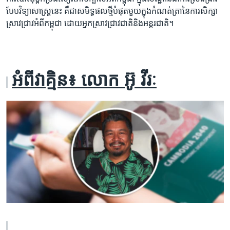
បែប​វិទ្យាសាស្ត្រ​នេះ គឺជា​សមិទ្ធផល​ថ្មី​បំផុត​មួយ​ក្នុង​កំណត់ត្រា​នៃ​ការសិក្សា​
ស្រាវជ្រាវ​អំពី​កម្ពុជា ដោយ​អ្នក​ស្រាវជ្រាវ​ជាតិ​និង​អន្តរជាតិ។
​អំពី​វាគ្មិន៖ លោក អ៊ូ វីរៈ