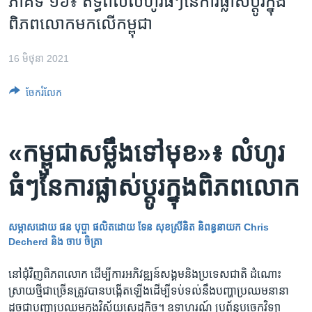
ភាគទី ១៦៖ ឥទ្ធិពល​លំហូរ​ធំៗ​នៃ​ការ​ផ្លាស់ប្តូរ​​ក្នុង​
រចនា
សម្ព័ន្ធ​
ពិភពលោក​មក​លើ​កម្ពុជា
Khmer English
រំលង​
និង​
16 មិថុនា 2021
បណ្តាញ​សង្គម
ចូល​
ទៅ​
ចែករំលែក
កាន់​
ទំព័រ​
ភាសា
ស្វែង​
«កម្ពុជា​សម្លឹង​ទៅ​មុខ»៖ លំហូរ​
រក
ធំៗ​នៃ​ការ​ផ្លាស់ប្តូរ​ក្នុង​ពិភពលោក
សម្ភាសដោយ​ ផន បុប្ផា ផលិត​ដោយ ​ទែន​ សុខស្រីនិត និពន្ធ​នាយក Chris
Decherd​ និង​ ចាប ​ចិត្រា
នៅ​ជុំវិញ​ពិភពលោក ដើម្បី​ការ​អភិវឌ្ឍន៍​សង្គម​និង​ប្រទេស​ជាតិ ដំណោះ
ស្រាយ​ថ្មី​ជាច្រើន​ត្រូវបាន​បង្កើត​ឡើង​ដើម្បី​ទប់ទល់​នឹង​បញ្ហា​ប្រឈម​នានា
ដូចជា​បញ្ហា​ប្រឈម​ក្នុង​វិស័យ​សេដ្ឋកិច្ច។ ឧទាហរណ៍ ប្រព័ន្ធ​បច្ចេកវិទ្យា​