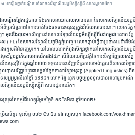
​ មក​រៀន​ថ្នាក់​បណ្ឌិត​នៅ​សាកល​វិទ្យាល័យ​រដ្ឋ​មីស្ស៊ីស្ស៊ី​ពី ​សហរដ្ឋ​អាមេរិក។
្ខជន​បណ្ឌិត​ផ្នែក​រដ្ឋបាល​ និង​គោល​នយោបាយ​សាធារណៈ​នៃ​សាកល​វិទ្យាល័យ​រដ្ឋ​មីស្ស
ំពី​ប្រសិទ្ធភាព​នៃ​ការចាត់​ចែង​ធនធាន​មនុស្ស​ក្នុង​វិស័យ​សាធារណៈ។​ លោក រ័ត្ន​ ហុក
េញ។​ មុន​នឹង​បាន​មក​សិក្សា​នៅ​សាកល​វិទ្យាល័យ​រដ្ឋ​មីស្ស៊ីស្ស៊ីពី​នៅ​កម្ពុជា​ លោក រ័ត្
េស​ (IFL) ​នៃ​សាកល​វិទ្យាល័យ​ភូមិន្ទ​ភ្នំពេញ។​ លោក​ធ្លាប់ធ្វើ​ជា​ប្រធាន​ដេប៉ាតឺម៉ង់
អង់គ្លេស​ដ៏​ជំនាញ​ម្នាក់​។ នៅ​ពេល​លោក​កំពុង​សិក្សា​ថ្នាក់​នៅ​សាកល​វិទ្យាល័យ​រដ្ឋ​មីស្
​នូវ​មុខ​វិជ្ជា​រដ្ឋាភិបាលអាមេរិក​ផង​ដែរ។ បើនិយាយពីប្រវត្តិនៃ​ការ​សិក្សា​វិញ​លោក​រ័ត
យាល័យឫស្សីកែវក្នុង​ឆ្នាំ​១៩៩០ ទទួល​បាន​បរិញ្ញា​ប័ត្រ​ភាសា​អង់គ្លេស​ពី​សាកល​វិទ្យាល័
ទួល​បាន​បរិញ្ញាបត្រ​ជាន់​ខ្ពស់​ផ្នែក​ភាសា​វិទ្យា​អនុវត្ត (Applied Linguistics) ពី
​អូស្តា្រលី​នៅ​ឆ្នាំ​ ១៩៩៨។​ លោក រ័ត្ន​ ហុក ​បច្ចុប្បន្ន​ទទួល​បាន​អាហារូបករណ៍
​វិទ្យាល័យ​រដ្ឋ​មីស្ស៊ីស្ស៊ី​ពី ​សហរដ្ឋ​អាមេរិក។
​ស្រុង​នៃ​កម្មវិធី​ហេឡូ​វីអូអេ​ថ្ងៃ​ទី ១៩ ខែ​មិនា​ ឆ្នាំ​២០១២៖
ពី​ប្រិយមិត្ត៖ ទូរស័ព្ទ ០១២​ ៥១ ៥១ ៩៤ ហ្វេសប៊ុក facebook.com/voakhmer 
news.com