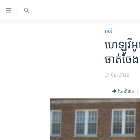
ភ្ជាប់​
ទៅ​
គេហទំព័រ​
ស្វែង​
កម្ពុជា
រក
អប់រំ
ទាក់ទង
អន្តរជាតិ
ហេឡូ​វីអ
រំលង​
និង​
អាមេរិក
ចាត់​ចែង
ចូល​
ចិន
ទៅ​​
ទំព័រ​
ហេឡូវីអូអេ
19 មីនា 2012
ព័ត៌មាន​​
កម្ពុជាច្នៃប្រតិដ្ឋ
តែ​
ចែករំលែក
ម្តង
ព្រឹត្តិការណ៍ព័ត៌មាន
រំលង​
ទូរទស្សន៍ / វីដេអូ​
និង​
ចូល​
វិទ្យុ / ផតខាសថ៍
ទៅ​
កម្មវិធីទាំងអស់
ទំព័រ​