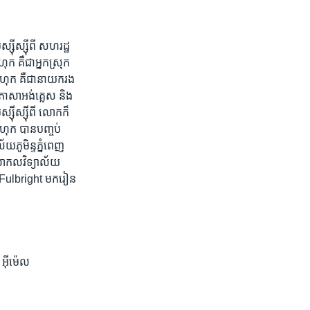
៊ីស្ស៊ីពី​ សហរដ្ឋ​
​ គឺ​ជា​អ្នក​ស្រុក​
ឋ​ ហុក គឺ​ជា​នាយក​រង​
​ភាសា​អង់គេ្លស​ និង​
ស៊ី​ស្ស៊ីពី​ លោក​ក៏
្ន ហុក បាន​បញ្ចប់
យ​ភូមិន្ទ​ភ្នំពេញ​
​សាកល​វិទ្យាល័យ​
​ Fulbright​ មក​រៀន​
អ៊ីម៉េល