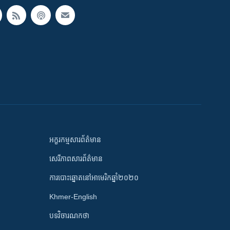
អក្ខរកម្មសារព័ត៌មាន
សេរីភាពសារព័ត៌មាន
ការបោះឆ្នោតនៅអាមេរិកឆ្នាំ២០២០
Khmer-English
បទវិចារណកថា