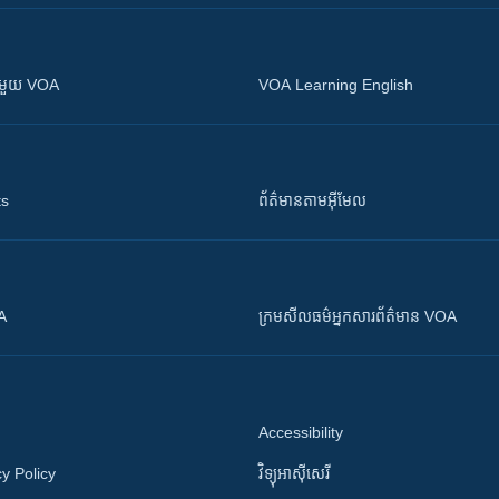
ស​​ជាមួយ VOA
VOA Learning English
ts
ព័ត៌មាន​តាម​អ៊ីមែល
OA
ក្រម​​​សីលធម៌​​​អ្នក​​​សារព័ត៌មាន VOA
Accessibility
y Policy
វិទ្យុ​អាស៊ី​សេរី