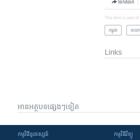
ចែករំលែក
This item is part of
កម្ពុជា
នយោ
Links
អានអត្ថបទផ្សេងៗទៀត
កម្មវិធី​ទូរទស្សន៍
កម្មវិធី​វិទ្យុ