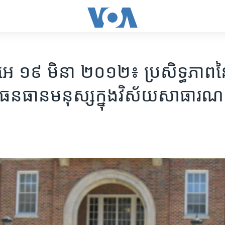
ូអេ ១៩ មិនា ២០១២៖ ប្រសិទ្ធភាព​នៃ
​ធនធាន​មនុស្ស​ក្នុង​វិស័យ​សាធារណ