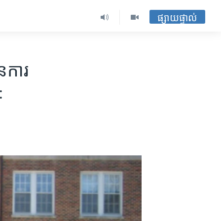
ផ្សាយផ្ទាល់
​ការ​
ៈ