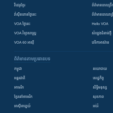
វីដេអូ​ខ្មែរ
ព័ត៌មាន​ពេល​ព្រឹ
វ៉ាស៊ីនតោន​ថ្ងៃ​នេះ
ព័ត៌មាន​​ពេល​រាត្រ
VOA ថ្ងៃនេះ
Hello VOA
VOA ​វិទ្យាសាស្ត្រ
សំឡេង​ជំនាន់​ថ្មី
VOA 60 អាស៊ី
វេទិកា​អាស៊ាន
ព័ត៌មាន​តាមប្រធានបទ​
កម្ពុជា
នយោបាយ
អន្តរជាតិ
សេដ្ឋកិច្ច
អាមេរិក
សិទ្ធិមនុស្ស
ខ្មែរ​នៅអាមេរិក
សុខភាព
អាស៊ីអាគ្នេយ៍
អប់រំ