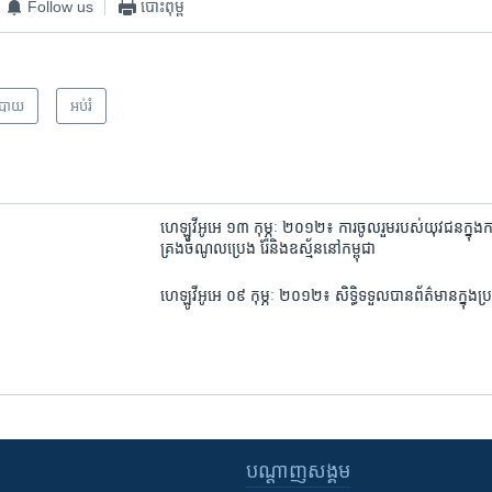
Follow us
បោះពុម្ព
បាយ
អប់រំ
ហេឡូ​វីអូអេ ១៣ កុម្ភៈ ២០១២៖ ការចូលរួម​របស់​យុវជន​ក្នុង​
គ្រង​ចំណូល​ប្រេង រ៉ែ​និង​ឧស្ម័ន​នៅ​កម្ពុជា
ហេឡូ​វីអូអេ ០៩ កុម្ភៈ ២០១២៖ សិទ្ធិ​ទទួល​បាន​ព័ត៌មាន​ក្នុង​ប្
បណ្តាញ​សង្គម