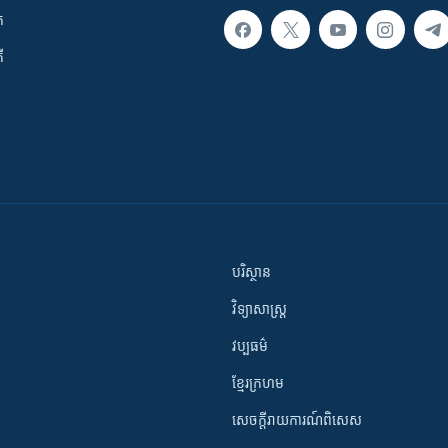
ក
ី
បរិស្ថាន
វិទ្យាសាស្រ្ត
វប្បធម៌
ខ្មែរក្រហម
សេចក្តីរាយការណ៍ពិសេស