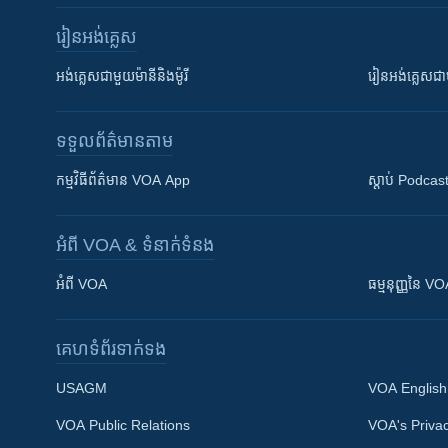
រៀន​​អង់គ្លេស
អង់គ្លេស​ជាមួយ​ម៉ានី​និង​ម៉ូរី
រៀន​​​​​​អង់គ្លេ
ទទួល​ព័ត៌មាន​តាម
កម្មវិធី​ព័ត៌មាន VOA App
ស្តាប់ Podcas
អំពី​ VOA & ទំនាក់ទំនង
អំពី​ VOA
ធម្មនុញ្ញ​នៃ V
គេហទំព័រ​​ទាក់ទង
USAGM
VOA English
VOA Public Relations
VOA's Privac