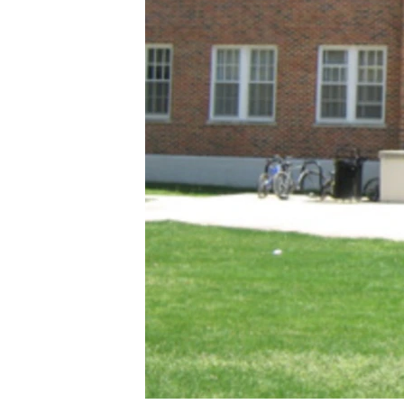
រចនា
សម្ព័ន្ធ​
រំលង​
និង​
ចូល​
ទៅ​
កាន់​
ទំព័រ​
ស្វែង​
រក