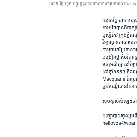
លោក រ័ត្ន​ ហុក ​បច្ចុប្បន្ន​ទទួល​បាន​អាហារូបករណ៍​ Fulbright
លោក​រ័ត្ន​ ហុក​ បេក
អាមេរិកបាន​ពិភាក្សាអ
ឫស្សីកែវ​ ក្រុង​ភ្នំព
វិទ្យាស្ថាន​ភាសា​បរទ
ជា​អ្នក​បក​ប្រែ​ភាសា​
បង្រៀន​ថ្នាក់​បរិញ្ញា
មធ្យម​សិក្សា​នៅ​វិទ្
នៅ​ឆ្នាំ​១៩៩៥​ និង​ទ
Macquarie នៃ​ប្រទេស
ថ្នាក់​បណ្ឌិត​នៅ​សាកល
សូម​ស្តាប់​សំឡេង​ទាំង
មធ្យោបាយ​ចូល​រួម​
hellovoa@voa