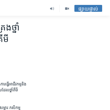
ផ្សាយផ្ទាល់
ង​ថ្នាំ​
ីមី​
ការ​ធ្វើ​អាជីវកម្ម​និង​
ដែល​ថ្នាំ​គីមី​
​សម្ភារៈ​កសិកម្ម​