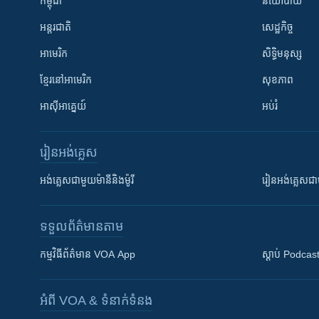
កម្ពុជា
នយោបាយ
អន្តរជាតិ
សេដ្ឋកិច្ច
អាមេរិក
សិទ្ធិមនុស្ស
ខ្មែរ​នៅអាមេរិក
សុខភាព
អាស៊ីអាគ្នេយ៍
អប់រំ
រៀន​​អង់គ្លេស
អង់គ្លេស​ជាមួយ​ម៉ានី​និង​ម៉ូរី
រៀន​​​​​​អង់គ្លេ
ទទួល​ព័ត៌មាន​តាម
កម្មវិធី​ព័ត៌មាន VOA App
ស្តាប់ Podcas
អំពី​ VOA & ទំនាក់ទំនង