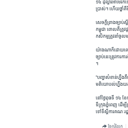
១៤​ ដុល្លារ​អាមេរិក​
ប្រាស់។​ ហើយ​ថ្នាំ​
សេចក្តី​ព្រាង​ច្បាប់​ស
កម្ពុជា​ ពោលគឺ​ត្រូវ​
កសិកម្ម​ត្រូវ​នាំ​ចូល
យ៉ាង​ណាក៏​ដោយ​លោក​ 
ច្បាប់នេះ​ត្រូវការ​ការ
។
“បញ្ហា​សំខាន់ហ្នឹង​គឺ
មតិយោបល់​ហ្នឹង​យក​ទ
នៅ​ថ្ងៃ​ពុធ​ទី​ ១៤​ ខែ
ទីក្រុង​ភ្នំពេញ​ ដើម្ប
ទៅ​ទី​ស្តីការ​គណៈ​រដ្ឋ
ចែករំលែក