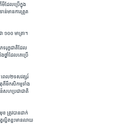
មី​ដែល​ប្រើ​ក្នុង​
ទាន់​មាន​ការ​ត្រួត​
ញ​ជា​ ១០០​ មាត្រា។
ភេទ​រុក្ខជាតិ​ដែល​
​ថ្នាំ​ដែល​គេ​ប្រើ
រយៈពេល​២​ទសវត្សរ៍​
​គីមី​កសិកម្ម​ទាំង
្ឍន៍​សហប្រជាជាតិ​
ខ​ ត្រូវបាន​ដាក់​
្វល្អិត​ខ្លះ​មាន​លាយ​