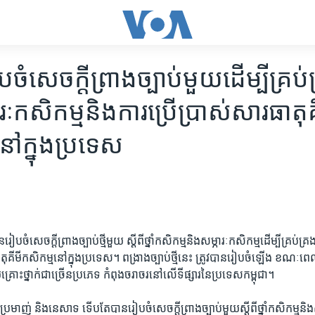
បចំ​សេចក្ដី​ព្រាង​ច្បាប់​មួយ​ដើម្បី​គ្រប់គ្រ
រៈកសិកម្ម​និង​ការ​ប្រើ​ប្រាស់​សារធាតុ​គ
ៅ​ក្នុង​ប្រទេស​
ៀបចំ​សេចក្ដី​ព្រាង​ច្បាប់​ថ្មី​មួយ ​ស្ដី​ពី​ថ្នាំ​កសិកម្ម​និង​សម្ភារៈ​កសិកម្ម​ដើម្បី​គ្រប់គ្រង​
តុ​គីមី​កសិកម្ម​នៅ​ក្នុង​ប្រទេស។​ ពង្រាង​ច្បាប់​ថ្មី​នេះ​ ត្រូវ​បាន​រៀបចំ​ឡើង​ ខណៈ​ពេល​
រោះថ្នាក់​ជាច្រើន​ប្រភេទ​ កំពុងចរាចរ​នៅ​លើ​ទី​ផ្សារ​នៃ​ប្រទេស​កម្ពុជា។
ា​ ប្រមាញ់​ និង​នេសាទ​ ទើបតែ​បាន​រៀបចំ​សេចក្តី​ព្រាងច្បាប់​មួយ​ស្តីពី​ថ្នាំ​កសិកម្ម​និង