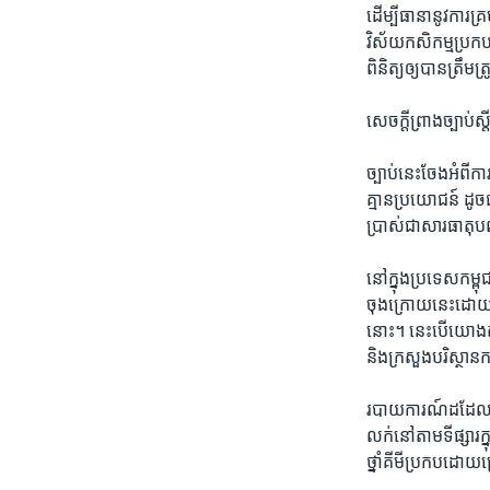
រចនា
ដើម្បី​ធានា​នូវ​ការ​គ្រ
សម្ព័ន្ធ​
វិស័យ​កសិកម្ម​ប្រកប​ដោ
រំលង​
ពិនិត្យឲ្យ​បាន​ត្រឹម
និង​
ចូល​
សេចក្តី​ព្រាង​ច្បាប់​
ទៅ​
កាន់​
ច្បាប់​នេះ​ចែង​អំពី​កា
ទំព័រ​
គ្មាន​ប្រយោជន៍​ ដូចជា
ស្វែង​
ប្រាស់​ជា​សារ​ធាតុ​
រក
នៅក្នុង​ប្រទេស​កម្ពុ
ចុង​ក្រោយ​នេះ​ដោយសា
នោះ។​ នេះ​បើ​យោង​តា
និង​ក្រសួង​បរិស្ថាន​ក
របាយការណ៍​ដដែល​នោះ​ប
លក់​នៅ​តាម​ទីផ្សារ​ក្
ថ្នាំ​គីមី​ប្រកប​ដោយ​គ