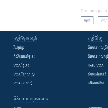
This item is part of
កម្ពុជា
បរិស្ថ
កម្មវិធី​ទូរទស្សន៍
កម្មវិធី​វិទ្យុ
វីដេអូ​ខ្មែរ
ព័ត៌មាន​ពេល​ព្រឹ
វ៉ាស៊ីនតោន​ថ្ងៃ​នេះ
ព័ត៌មាន​​ពេល​រាត្រ
VOA ថ្ងៃនេះ
Hello VOA
VOA ​វិទ្យាសាស្ត្រ
សំឡេង​ជំនាន់​ថ្មី
VOA 60 អាស៊ី
វេទិកា​អាស៊ាន
ព័ត៌មាន​តាមប្រធានបទ​