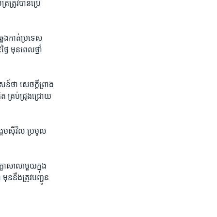
្រ​ត្រូវបាន​ប្រើ
​ឆ្លង​កាត់​ប្រទេស​
ៃ​ មុន​ពេល​ថ្នាំ​
៍​ថា​ សេចក្តី​ព្រាង​
ត​ គ្រប់​ជ្រុង​ជ្រោយ​
គម​ស៊ី​វិល​ ប្រមូល​
ក្ខា​សាលា​មួយ​ក្នុង​
ុន​នឹង​ត្រូវ​បញ្ជូន​