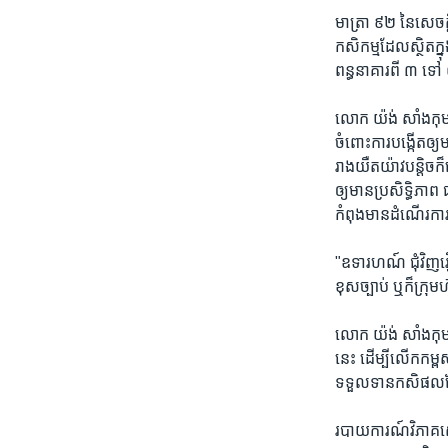
មាត្រា​ ៩២​ នៃ​សេចក្តី
កសិកម្ម​ដែល​ស្ថិត​ក្
ពន្ធនាគារ​ពី​ ៣​ ទៅ​
លោក​ យ៉ង់ សាំងកុមារ
ចំពោះ​ការ​បង្កើត​ឲ្យ​
រាង​យឺតយ៉ាវ​បន្តិច​ក
ឲ្យ​មាន​ប្រសិទ្ធិភាព
កំពុង​មាន​ដំណើរការ​
"ឧទារហណ៍​ ជុំវិញ​រឿង
ខុសច្បាប់​ ឬ​ក៏​ក្រុមហ
លោក​ យ៉ង់ សាំងកុមារ​ 
នេះ​ ដើម្បី​លើក​កម្ពស
ទទួលទាន​កសិផល​ដែល
របាយការណ៍​វិភាគ​សេដ្ឋ