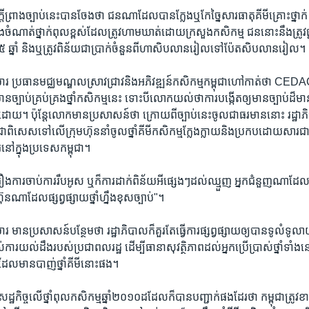
​ព្រាង​ច្បាប់​នេះ​បាន​ចែង​ថា​ ជន​ណា​ដែល​បាន​ក្លែង​ឬ​កែច្នៃ​សារធាតុ​គីមី​គ្រោះថ្នាក់​ ឬ​ធ្
នុង​ចំណាត់​ថ្នាក់​ពុល​ខ្ពស់ដែល​ត្រូវ​ហាម​ឃាត់​ដោយ​ក្រសួង​កសិកម្ម​ ជន​នោះ​នឹង​ត្រូវ​
 ៥​ ឆ្នាំ​ និង​ឬ​ត្រូវ​ពិន័យ​ជា​ប្រាក់​ចំនួន​ពី​ហាសិប​លាន​រៀល​ទៅ​ប៉ែត​សិប​លាន​រៀល។
​ ប្រធាន​មជ្ឈមណ្ឌល​ស្រាវជ្រាវ​និង​អភិវឌ្ឍន៍​កសិកម្ម​កម្ពុជា​ហៅ​កាត់​ថា​ CEDAC
មាន​ច្បាប់គ្រប់គ្រង​ថ្នាំ​កសិកម្ម​នេះ​ ទោះបីលោក​យល់ថា​ការ​បង្កើត​ឲ្យ​មាន​ច្បាប់​ដ៏​ម
៏​ដោយ។​ ប៉ុន្តែ​លោក​មាន​ប្រសាសន៍​ថា​ ក្រោយ​ពី​ច្បាប់​នេះ​ចូល​ជាធរមាន​នោះ​ រដ្ឋាភិប
​ ជា​ពិសេស​ទៅ​លើ​ក្រុមហ៊ុន​នាំ​ចូល​ថ្នាំ​គីមី​កសិកម្ម​ក្លែងក្លាយ​និង​ប្រកប​ដោយ​សារជា
នៅក្នុង​ប្រទេស​កម្ពុជា។
​ការ​ចាប់ការ​រឹបអូស​ ឬ​ក៏​ការ​ដាក់​ពិន័យ​អី​ផ្សេងៗ​ដល់​ឈ្មួញ​ អ្នក​ជំនួញ​ណា​ដែល​ប្
៊ុន​ណា​ដែល​ផ្សព្វផ្សាយ​ថ្នាំ​ហ្នឹង​ខុស​ច្បាប់"។
មាន​ប្រសាសន៍​បន្ថែម​ថា​ រដ្ឋាភិបាល​ក៏​គួរ​តែ​ធ្វើ​ការ​ផ្សព្វ​ផ្សាយ​ឲ្យ​បាន​ទូលំទូលាយ
់​ការយល់​ដឹង​របស់​ប្រជាពលរដ្ឋ​ ដើម្បី​ធានា​សុវត្ថិភាព​ដល់​អ្នក​ប្រើប្រាស់​ថ្នាំ​ទាំងន
​មាន​បាញ់​ថ្នាំ​គីមី​នោះ​ផង។
​កិច្ច​លើ​ថ្នាំ​ពុល​កសិកម្ម​ឆ្នាំ​២០១០​ដដែល​ក៏​បាន​បញ្ជាក់​ផង​ដែរ​ថា ​កម្ពុជា​ត្រូវ​