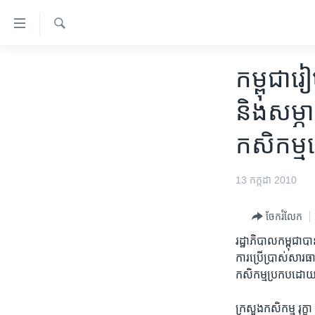
ភ្ជាប់​
ទៅ​
គេហទំព័រ​
ស្វែង​
កម្ពុជា
រក
កម្ពុជា​រៀ
ទាក់ទង
អន្តរជាតិ
រំលង​
និង​សម្ភា
និង​
អាមេរិក
ចូល​
កសិកម្ម​ន
ចិន
ទៅ​​
ទំព័រ​
ហេឡូវីអូអេ
13 កក្កដា 2010
ព័ត៌មាន​​
កម្ពុជាច្នៃប្រតិដ្ឋ
តែ​
ម្តង
ព្រឹត្តិការណ៍ព័ត៌មាន
ចែករំលែក
រំលង​
ទូរទស្សន៍ / វីដេអូ​
រដ្ឋាភិបាល​កម្ពុជា​បាន​រ
និង​
ការ​ប្រើ​ប្រាស់​សារធា
ចូល​
វិទ្យុ / ផតខាសថ៍
កសិកម្ម​ប្រកប​ដោយ​គ្
ទៅ​
កម្មវិធីទាំងអស់
ទំព័រ​
ក្រសួង​កសិកម្ម​ រុក្ខ