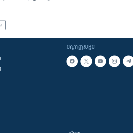
ាន
បណ្តាញ​សង្គម
ក
ី