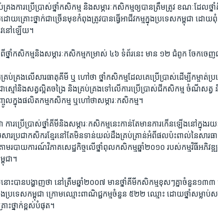
ប់គ្រង​ការ​ប្រើប្រាស់​ថ្នាំ​កសិកម្ម​ និង​សម្ភារៈ​កសិកម្ម​ឲ្យ​បាន​ត្រឹមត្រូវ​ ខណៈ​ដែលថ្នាំ​គី
យ​គ្រោះថ្នាក់​ជា​ច្រើន​មុខកំពុង​ត្រូវ​បាន​ធ្វើ​អាជីវកម្ម​ក្នុង​ប្រទេស​កម្ពុជា​ ដោយ​ពុំ​
​ត្រូវនៅ​ឡើយ។
ស្តីពី​ថ្នាំ​កសិកម្ម​និង​សម្ភារៈ​កសិកម្មកម្រាស់​ ៤៦​ ទំព័រ​នេះ​ មាន​ ១២​ ជំពូក​ ចែក​ចេ
រ​គ្រប់គ្រង​លើ​សារធាតុ​គីមី​ ឬ​ ហៅ​ថា​ ថ្នាំ​កសិកម្ម​ដែល​គេ​ប្រើ​ប្រាស់​ដើម្បី​កម្ចាត់​ប្រ
ស្មៅ​និង​សត្វល្អិត​ចង្រៃ​ និង​គ្រប់គ្រង​ទៅលើ​ការ​ប្រើប្រាស់​ជី​កសិកម្ម​ ចំណីសត្វ​ និង
បញ្ចូល​ក្នុង​ផលិតកម្មកសិកម្ម​ ឬ​ហៅថា​សម្ភារៈ​កសិកម្ម។
ជា​ ការ​ប្រើប្រាស់​ថ្នាំ​គីមី​និង​សម្ភារៈ​កសិកម្ម​នេះកាន់តែ​មាន​ការ​កើនឡើង​នៅក្នុង​
រ​ប្រជា​កសិករ​ខ្មែរ​នៅតែ​មិនទាន់​យល់ដឹង​គ្រប់​គ្រាន់​អំពី​ផលប៉ះពាល់​នៃ​សារធាតុ
ម​របាយការណ៍​វិភាគ​សេដ្ឋកិច្ច​លើ​ថ្នាំពុល​កសិកម្ម​ឆ្នាំ២០១០​ របស់​កម្មវិធី​អភិវឌ
ម្ពុជា។
ាន​បង្ហាញ​ថា​ នៅ​ត្រឹម​ឆ្នាំ​២០០៧​ មាន​ថ្នាំ​គីមី​កសិកម្ម​ខុសៗ​គ្នា​ចំនួន​១៣៣​ មុ
នុង​ប្រទេស​កម្ពុជា​ ក្រោម​ឈ្មោះ​ពាណិជ្ជកម្ម​ចំនួន​ ៥២២​ ឈ្មោះ​ ដោយ​ថ្នាំ​សម្លាប់​សត
្រោះថ្នាក់​ខ្ពស់​បំផុត។