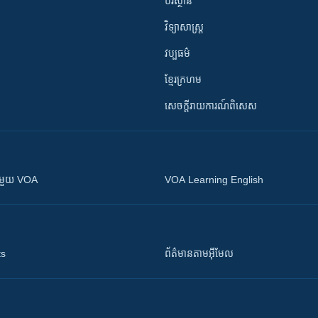
បរិស្ថាន
វិទ្យាសាស្រ្ត
វប្បធម៌
ខ្មែរក្រហម
សេចក្តីរាយការណ៍ពិសេស
ស​​ជាមួយ VOA
VOA Learning English
ts
ព័ត៌មាន​តាម​អ៊ីមែល