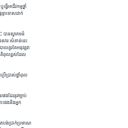
វើ​អាជីវកម្ម​ថ្នាំ​
ផ្ដន្ទាទោស​ដាក់​
​ បាន​ស្វាគមន៍​
ាន​សារៈសំខាន់​នេះ​
ាល​គួរតែ​អនុវត្ត​វា​
តិ​ពុល​ខ្ពស់​ដែល​
រើប្រាស់​ថ្នាំពុល​
​ផងដែរ​នូវ​ច្បាប់​
ោះ​ផង​និង​អ្នក​
ខាតបង់​ប្រាក់​ប្រមាណ​