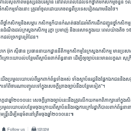
ទៅលើ​សុខភាព​មនុស្ស​និង​បរិស្ថាន​ នៅ​រាល់​ពេល​ដែល​ទឹក​ថ្នាំគីមី​កសិកម្ម​ចំនួន​ ១​លីត
គីមី​កសិកម្ម​ទាំង​នោះ ត្រូវនាំចូល​ដោយ​គេច​ពន្ធ​ពី​ប្រទេស​វៀតណាម​និង​ថៃ។
្តីពី​ថ្នាំ​កសិកម្ម​និង​សម្ភារៈ​កសិកម្ម​ក៏​បានកំណត់​ផងដែរ​អំពី​ការដឹកជញ្ជូន​ថ្នាំ​កសិកម្ម
ជូន​ដំណឹង​ដល់​ក្រសួង​កសិកម្ម​ រុក្ខា​ ប្រមាញ់​ និង​នេសាទ​ក្នុង​រយៈពេល​យ៉ាង​តិច​ ១៥​ថ្ង
​មកដល់​ច្រក​ទ្វារ​ព្រំដែន។
អ៊ុក ស៊ីផាន​ ប្រធាន​នាយកដ្ឋាន​នីតិកម្ម​កសិកម្ម​នៃ​ក្រសួង​កសិកម្ម​ មាន​ប្រសាសន
​ពិគ្រោះ​យោបល់​បន្ថែម​ពី​ស្ថាប័ន​ពាក់ព័ន្ធ​នានា ​ដើម្បី​ឲ្យ​ច្បាប់​នេះ​មាន​លក្ខណៈ​សុក្រិ
​យើង​ប្រមួល​យោបល់​ពី​អ្នក​ពាក់​ព័ន្ធ​ទាំងអស់​ ទាំង​ស្ថាប័ន​រដ្ឋ​និង​ផ្នែក​ឯកជន​និង​សង្
ៅ​ពិចារណា​បញ្ចូល​ទៅ​ក្នុង​សេចក្តី​ព្រាង​ច្បាប់​នឹង​បន្ថែម​ទៀត”។
​កក្កដា​ឆ្នាំ​២០១០​នេះ​ សេចក្តី​ព្រាង​ច្បាប់​នេះ​នឹង​ត្រូវ​លើក​យក​មក​ពិភាក្សា​នៅក្នុង​សិ
ី​ប្រមូល​យោបល់​បន្ថែម​ចុងក្រោយ​ពី​ស្ថាប័ន​និង​អង្គការ​ក្រៅ​រដ្ឋាភិបាល​ពាក់ព័ន្ធ​នានា​ ម
មន្រ្តី​ដើម្បី​អនុម័ត​នៅ​ត្រឹម​ចុង​ឆ្នាំ​២០១០​នេះ៕
Follow us
បោះពុម្ព