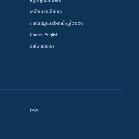
អក្ខរកម្មសារព័ត៌មាន
សេរីភាពសារព័ត៌មាន
ការបោះឆ្នោតនៅអាមេរិកឆ្នាំ២០២០
Khmer-English
បទវិចារណកថា
RSS