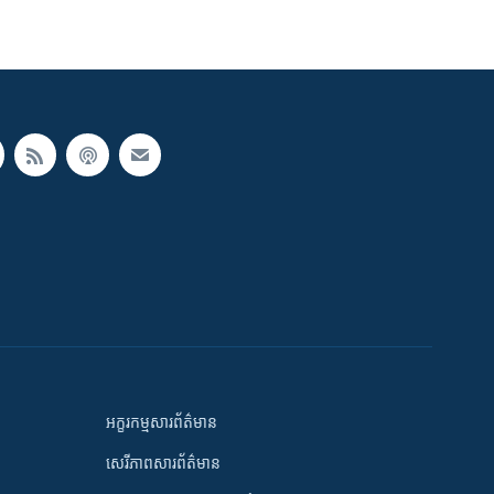
អក្ខរកម្មសារព័ត៌មាន
សេរីភាពសារព័ត៌មាន