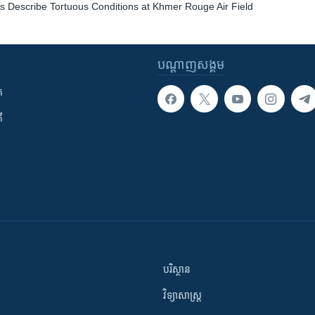
s Describe Tortuous Conditions at Khmer Rouge Air Field
បណ្តាញ​សង្គម
ក
ី
បរិស្ថាន
វិទ្យាសាស្រ្ត