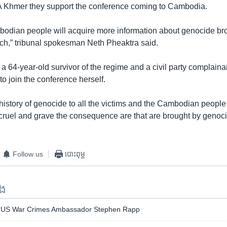
A Khmer they support the conference coming to Cambodia.
bodian people will acquire more information about genocide br
rch,” tribunal spokesman Neth Pheaktra said.
64-year-old survivor of the regime and a civil party complainant
o join the conference herself.
he history of genocide to all the victims and the Cambodian people
uel and grave the consequence are that are brought by genocid
Follow us
បោះពុម្ព
ទង
th US War Crimes Ambassador Stephen Rapp