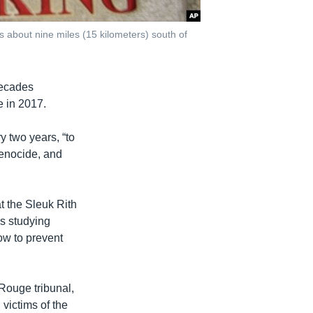
 about nine miles (15 kilometers) south of
decades
e in 2017.
 two years, “to
genocide, and
t the Sleuk Rith
ns studying
ow to prevent
ouge tribunal,
 victims of the