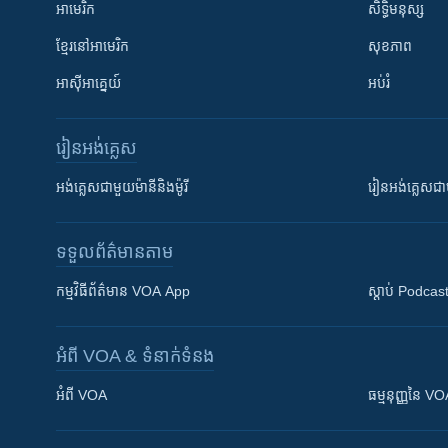
អាមេរិក
សិទ្ធិមនុស្ស
ខ្មែរ​នៅអាមេរិក
សុខភាព
អាស៊ីអាគ្នេយ៍
អប់រំ
រៀន​​អង់គ្លេស
អង់គ្លេស​ជាមួយ​ម៉ានី​និង​ម៉ូរី
រៀន​​​​​​អង់គ្លេ
ទទួល​ព័ត៌មាន​តាម
កម្មវិធី​ព័ត៌មាន VOA App
ស្តាប់ Podcas
អំពី​ VOA & ទំនាក់ទំនង
អំពី​ VOA
ធម្មនុញ្ញ​នៃ V