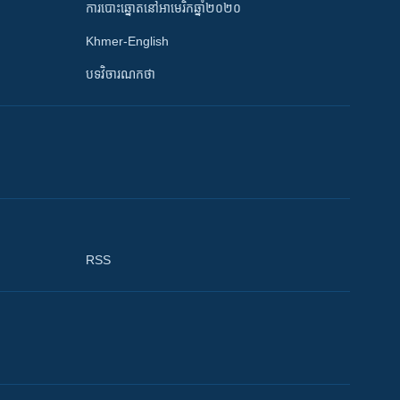
ការបោះឆ្នោតនៅអាមេរិកឆ្នាំ២០២០
Khmer-English
បទវិចារណកថា
RSS