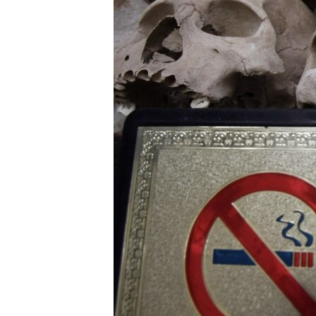
រចនា
សម្ព័ន្ធ​
រំលង​
និង​
ចូល​
ទៅ​
កាន់​
ទំព័រ​
ស្វែង​
រក