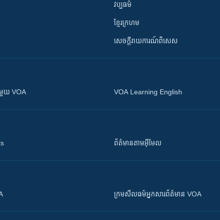
វប្បធម៌
ខ្មែរក្រហម
សេចក្តីរាយការណ៍ពិសេស
ស​​ជាមួយ VOA
VOA Learning English
ts
ព័ត៌មាន​តាម​អ៊ីមែល
OA
ក្រម​​​សីលធម៌​​​អ្នក​​​សារព័ត៌មាន VOA