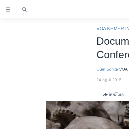
ភ្ជាប់​
ទៅ​
គេហទំព័រ​
ស្វែង​
កម្ពុជា
រក
VOA KHMER I
ទាក់ទង
អន្តរជាតិ
Docume
រំលង​
និង​
អាមេរិក
Confer
ចូល​
ចិន
ទៅ​​
ទំព័រ​
ហេឡូវីអូអេ
Oum Sonita
VOA 
ព័ត៌មាន​​
កម្ពុជាច្នៃប្រតិដ្ឋ
24 កក្កដា 2015
តែ​
ម្តង
ព្រឹត្តិការណ៍ព័ត៌មាន
ចែករំលែក
រំលង​
ទូរទស្សន៍ / វីដេអូ​
និង​
ចូល​
វិទ្យុ / ផតខាសថ៍
ទៅ​
កម្មវិធីទាំងអស់
ទំព័រ​