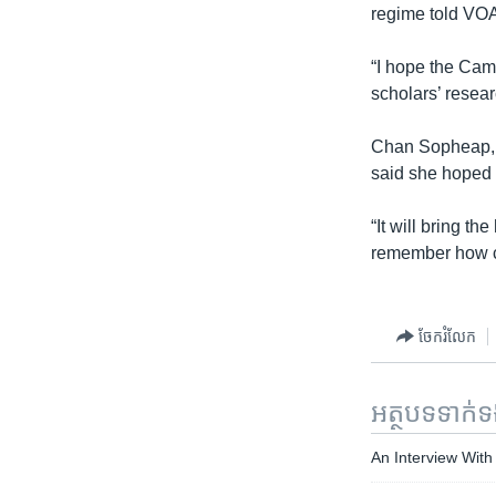
regime told VO
“I hope the Cam
scholars’ resea
Chan Sopheap, a 
said she hoped t
“It will bring t
remember how cr
ចែករំលែក
អត្ថបទ​ទាក់
An Interview Wi