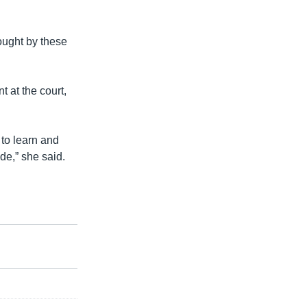
ought by these
 at the court,
 to learn and
e,” she said.