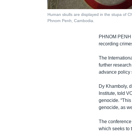
Human skulls are displayed in the stupa of C
Phnom Penh, Cambodia.
PHNOM PENH
recording crime
The Internation
further researc
advance policy 
Dy Khamboly, di
Institute, told
genocide. “This
genocide, as wel
The conference
which seeks to t