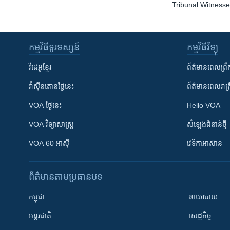
Tribunal Witnesse
កម្មវិធី​ទូរទស្សន៍
កម្មវិធី​វិទ្យុ
វីដេអូ​ខ្មែរ
ព័ត៌មាន​ពេល​ព្រឹ
វ៉ាស៊ីនតោន​ថ្ងៃ​នេះ
ព័ត៌មាន​​ពេល​រាត្រ
VOA ថ្ងៃនេះ
Hello VOA
VOA ​វិទ្យាសាស្ត្រ
សំឡេង​ជំនាន់​ថ្មី
VOA 60 អាស៊ី
វេទិកា​អាស៊ាន
ព័ត៌មាន​តាមប្រធានបទ​
កម្ពុជា
នយោបាយ
អន្តរជាតិ
សេដ្ឋកិច្ច