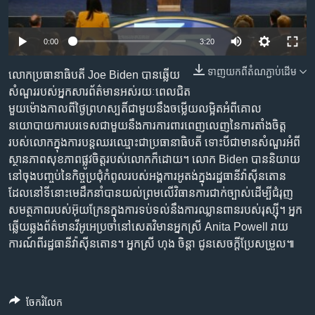
រចនា
សម្ព័ន្ធ​
Khmer English
រំលង​
0:00
3:20
និង​
បណ្តាញ​សង្គម
ចូល​
ទាញ​យក​ពី​តំណភ្ជាប់​ដើម
លោកប្រធានាធិបតី Joe Biden បានឆ្លើយ
ទៅ​
សំណួររបស់អ្នកសារព័ត៌មានអស់រយៈពេលជិត
កាន់​
មួយម៉ោងកាលពីថ្ងៃព្រហស្បតិ៍ជាមួយនឹងចម្លើយលម្អិតអំពីគោល
ទំព័រ​
នយោបាយការបរទេសជាមួយនឹងការការពារពេញលេញនៃការតាំងចិត្ត
ភាសា
ស្វែង​
របស់លោកក្នុងការបន្តឈរឈ្មោះជាប្រធានាធិបតី ទោះបីជាមានសំណួរអំពី
រក
ស្ថានភាពសុខភាពផ្លូវចិត្តរបស់លោកក៏ដោយ។ លោក Biden បាននិយាយ
នៅចុងបញ្ចប់នៃកិច្ចប្រជុំកំពូលរបស់អង្គការអូតង់ក្នុងរដ្ឋធានីវ៉ាស៊ីនតោន
ដែលនៅទីនោះមេដឹកនាំបានយល់ព្រមលើវិធានការជាក់ច្បាស់ដើម្បីជំរុញ
សមត្ថភាពរបស់អ៊ុយក្រែនក្នុងការទប់ទល់នឹងការឈ្លានពានរបស់រុស្ស៊ី។ អ្នក
ឆ្លើយឆ្លងព័ត៌មានវីអូអេប្រចាំនៅសេតវិមានអ្នកស្រី Anita Powell រាយ
ការណ៍ពីរដ្ឋធានីវ៉ាស៊ីនតោន។ អ្នកស្រី ហុង ចិន្ដា ជូនសេចក្ដីប្រែសម្រួល៕
ចែករំលែក