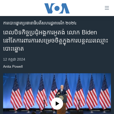
ភ្ជាប់​
ទៅ​
គេហទំព័រ​
ការបោះឆ្នោតប្រធានាធិបតីសហរដ្ឋអាមេរិក ២០២៤
កម្ពុជា
ទាក់ទង
ពេលបិទកិច្ចប្រជុំអង្គការអូតង់ លោក Biden
រំលង​
អន្តរជាតិ
នៅតែការពារការសម្រេចចិត្តក្នុងការបន្តឈរឈ្មោះ
និង​
អាមេរិក
បោះឆ្នោត
ចូល​
ទៅ​​
ចិន
12 កក្កដា 2024
ទំព័រ​
ហេឡូវីអូអេ
ព័ត៌មាន​​
Anita Powell
តែ​
កម្ពុជាច្នៃប្រតិដ្ឋ
ម្តង
ព្រឹត្តិការណ៍ព័ត៌មាន
រំលង​
និង​
ទូរទស្សន៍ / វីដេអូ​
ចូល​
វិទ្យុ / ផតខាសថ៍
ទៅ​
No media source currently available
ទំព័រ​
កម្មវិធីទាំងអស់