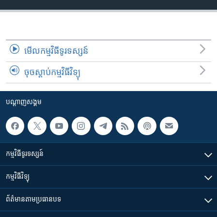
មើល​កម្មវិធី​ទូរទស្សន៍
ចុចស្តាប់កម្មវិធីវិទ្យុ
បណ្តាញ​សង្គម
កម្មវិធី​ទូរទស្សន៍
កម្មវិធី​វិទ្យុ
ព័ត៌មាន​តាមប្រធានបទ​