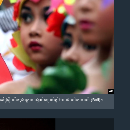
ាទរ​ថ្ងៃ​រៀបលិច​ចុង​ក្រោយ​បង្អស់​សម្រាប់​ឆ្នាំ​២០១៥ នៅ​កោះ​បាលី (Bali)។​