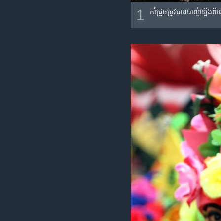
1
កាំជ្រួច​ត្រូវ​បាន​បាញ់​​ឡើង​