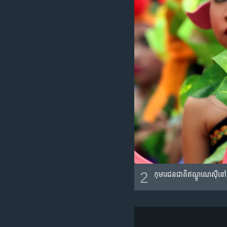
2
កុមារ​ជន​ជាតិ​ឥណ្ឌូណេស៊ី​នៅ​ក