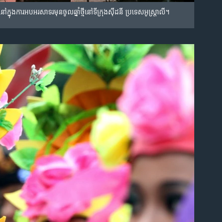
ង​ការ​អបអរសាទរ​​មុន​ចូលឆ្នាំថ្មី​នៅ​ទីក្រុង​ស៊ីដនី ប្រទេស​អូស្រ្តាលី។