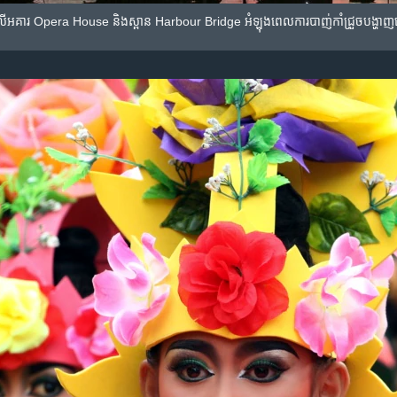
ពី​លើ​អគារ Opera House និង​ស្ពាន Harbour Bridge អំឡុង​ពេល​ការ​បាញ់​កាំជ្រួច​បង្ហាញ​នៅ​ក្នុ