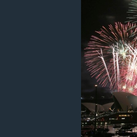
រចនា
សម្ព័ន្ធ​
រំលង​
និង​
ចូល​
ទៅ​
កាន់​
ទំព័រ​
ស្វែង​
រក