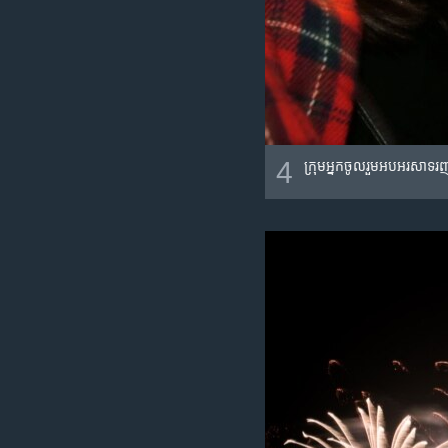
4
ក្រុម​អ្នក​ចូលរួម​អបអរសាទរ