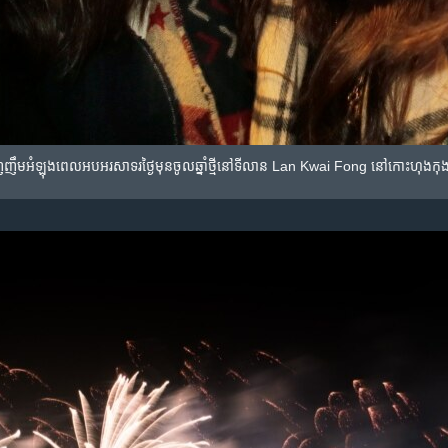
​ញញឹម​អំឡុងពេល​អបអរសាទរ​ថ្ងៃ​មុន​ចូល​ឆ្នាំ​ថ្មីនៅ​ទីលាន Lan Kwai Fong នៅ​កោះ​ហុងកុ