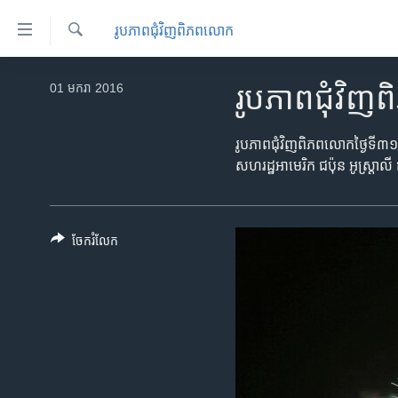
ភ្ជាប់​
រូបភាព​ជុំ​វិញ​ពិភពលោក
ទៅ​
គេហទំព័រ​
ស្វែង​
កម្ពុជា
រក
01 មករា 2016
រូបភាព​ជុំវិ
ទាក់ទង
អន្តរជាតិ
រំលង​
និង​
អាមេរិក
រូបភាព​ជុំវិញពិភពលោក​ថ្ងៃទី៣១ 
ចូល​
សហរដ្ឋអាមេរិក ជប៉ុន អូស្រ្តាលី 
ចិន
ទៅ​​
ទំព័រ​
ហេឡូវីអូអេ
ព័ត៌មាន​​
កម្ពុជាច្នៃប្រតិដ្ឋ
ចែករំលែក
តែ​
ម្តង
ព្រឹត្តិការណ៍ព័ត៌មាន
រំលង​
ទូរទស្សន៍ / វីដេអូ​
និង​
ចូល​
វិទ្យុ / ផតខាសថ៍
ទៅ​
កម្មវិធីទាំងអស់
ទំព័រ​