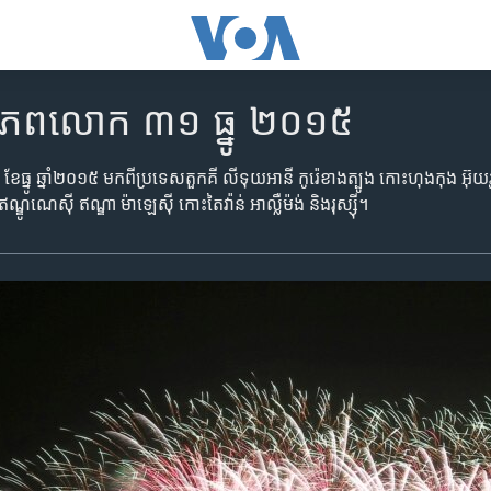
ញពិភពលោក​ ៣១ ធ្នូ ២០១៥
ខែ​ធ្នូ ឆ្នាំ​២០១៥ មក​ពី​ប្រទេស​តួកគី លីទុយអានី កូរ៉េខាងត្បូង កោះហុងកុង អ៊ុយ
ឥណ្ឌូណេស៊ី ឥណ្ឌា ម៉ាឡេស៊ី កោះតៃវ៉ាន់ អាល្លឺម៉ង់ និងរុស្ស៊ី។