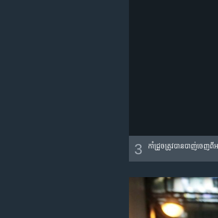
3
កាំជ្រួច​ត្រូវ​បាន​បាញ់​ចេញពី​