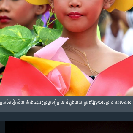
្នុង​សំលៀកបំពាក់​តែង​ផ្សេងៗ​ប្រមូលផ្តុំ​គ្នា​នៅ​អំឡុងពេល​ក្បួន​ដង្ហែ​មួយ​សម្រាប់​ការ​អបអរស