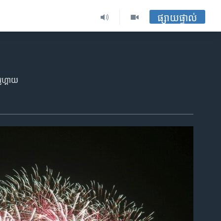
ផ្សាយផ្ទាល់
រូហ្គាយ