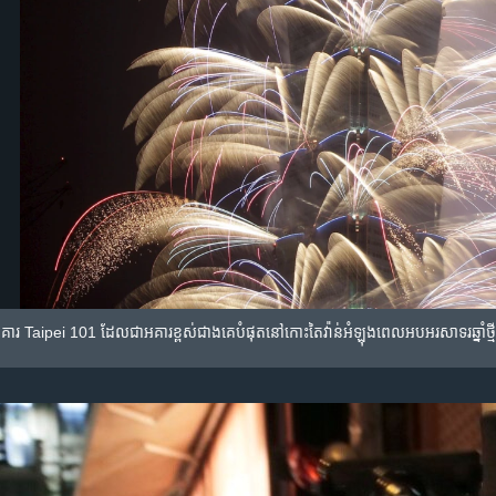
អគារ​ Taipei 101 ដែល​ជា​អគារ​ខ្ពស់​ជាង​គេ​បំផុត​នៅ​កោះ​តៃវ៉ាន់​អំឡុងពេល​អបអរសាទរ​​ឆ្នាំ​ថ្មី​