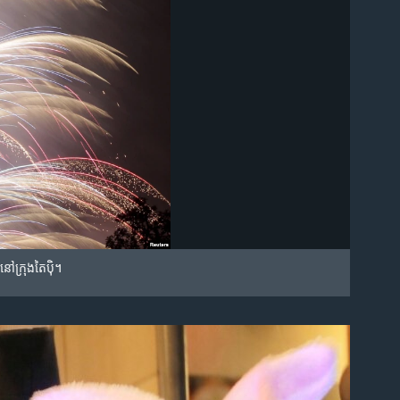
នៅ​ក្រុង​តៃប៉ិ។