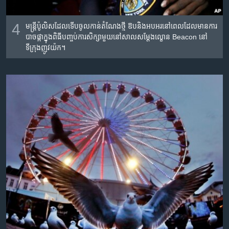
4
មន្ត្រី​ប៉ូលិស​ដែល​ទើប​ចូល​កាន់​តំណែង​ថ្មី ឱប​និង​អបអរ​នៅ​ពេល​ដែល​មានការ​
បាច​ផ្កាក្នុង​ពិធី​បញ្ចប់​ការ​សិក្សា​មួយ​នៅ​សាល​សម្តែង​ល្ខោន Beacon នៅ
ទីក្រុង​ញូវយ៉ក។