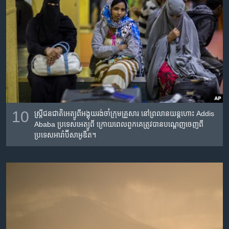
10
ស្ត្រី​ជន​ជាតិ​អេត្យូពី​អង្គុយ​​រង់​ចាំ​ក្រុមគ្រួសារ​ នៅ​ព្រលាន​យន្ត​ហោះ Addis
Ababa ប្រទេស​អេត្យូពី ក្រោយ​ពេល​ពួក​គេ​ត្រូវ​បាន​បណ្ដេញ​ចេញ​ពី​
ប្រទេស​អារ៉ាប៊ីសាអូឌីត។