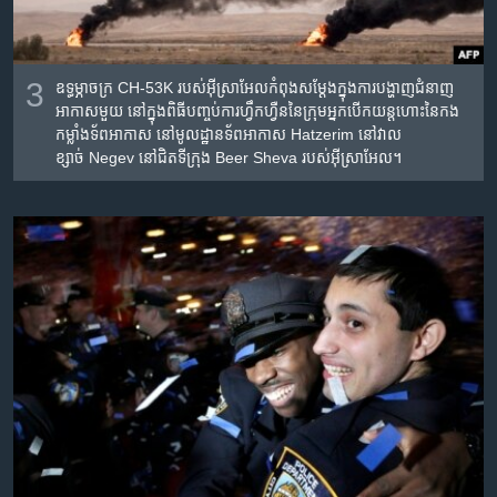
3
ឧទ្ធម្ភាចក្រ​ CH-53K របស់​អ៊ីស្រាអែល​កំពុង​សម្តែង​ក្នុង​ការ​បង្ហាញ​ជំនាញ​​
អាកាស​មួយ​ នៅ​ក្នុង​ពិធី​បញ្ចប់​ការ​ហ្វឹកហ្វឺន​នៃ​ក្រុម​អ្នក​បើក​យន្ត​ហោះ​នៃ​កង​
កម្លាំង​ទ័ព​អាកាស នៅ​មូលដ្ឋាន​ទ័ព​អាកាស Hatzerim នៅ​វាល​
ខ្សាច់ Negev នៅជិត​ទីក្រុង​ Beer Sheva របស់​អ៊ីស្រាអែល។