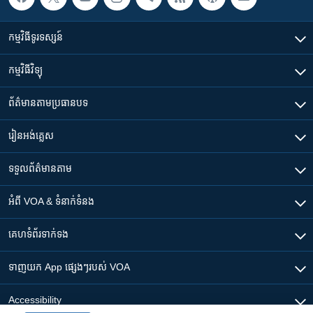
កម្មវិធី​ទូរទស្សន៍
កម្មវិធី​វិទ្យុ
ព័ត៌មាន​តាមប្រធានបទ​
រៀន​​អង់គ្លេស
ទទួល​ព័ត៌មាន​តាម
អំពី​ VOA & ទំនាក់ទំនង
គេហទំព័រ​​ទាក់ទង
ទាញយក​ App ផ្សេងៗ​របស់​ VOA
Accessibility