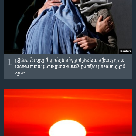
រចនា
សម្ព័ន្ធ​
Khmer English
រំលង​
និង​
បណ្តាញ​សង្គម
ចូល​
ទៅ​
កាន់​
ទំព័រ​
ភាសា
ស្វែង​
1
ស្ត្រី​ជន​ជាតិអាហ្វហ្គានីស្ថាន​កំពុង​កាន់ទុក្ខ​នៅ​ក្នុង​បរិវេណ​មន្ទីរ​ពេទ្យ​ ក្រោយ​
រក
ពេល​មាន​ការ​វាយ​ប្រហារ​អត្តឃាត​មួយ​នៅទីក្រុង​កាប៊ុល ប្រទេស​អាហ្វហ្គានី
ស្ថាន។