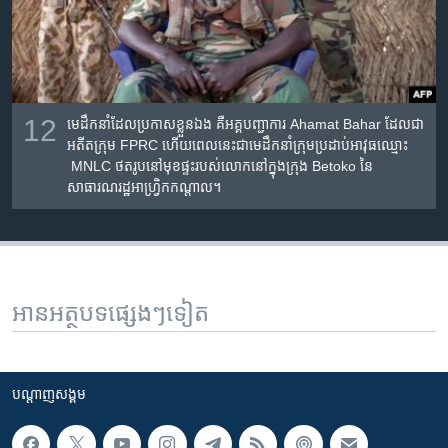
12
មេដឹកនាំ​ដែល​ប្រកាស​ខ្លួន​ឯង គឺ​អគ្គបញ្ជាការ Ahamat Bahar ដែល​ជា​
អតីត​ក្រុម FPRC ហើយ​ពេល​នេះ​ជា​មេ​ដឹកនាំ​ក្រុម​ប្រដាប់​អាវុធឈ្មោះ​
MNLC ថត​រូប​នៅ​មុខ​ផ្ទះ​របស់​លោក​នៅក្នុង​​ក្រុង Betoko នៃ​
សាធារណរដ្ឋ​អាហ្វ្រិកកណ្ដាល។
អានអត្ថបទផ្សេងៗទៀត
បណ្តាញ​សង្គម