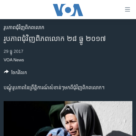
ភ្ជាប់​
ទៅ​
គេហទំព័រ​
រូបភាព​ជុំ​វិញ​ពិភពលោក
កម្ពុជា
ទាក់ទង
រូបភាព​ជុំវិញ​ពិភពលោក ២៨ ធ្នូ ២០១៧
រំលង​
អន្តរជាតិ
និង​
29 ធ្នូ 2017
អាមេរិក
ចូល​
VOA News
ទៅ​​
ចិន
ទំព័រ​
ចែករំលែក
ហេឡូវីអូអេ
ព័ត៌មាន​​
តែ​
កម្ពុជាច្នៃប្រតិដ្ឋ
បណ្ដុំរូបភាព​នៃព្រឹត្តិការណ៍​សំខាន់ៗ​មក​ពី​ជុំវិញ​ពិភពលោក។
ម្តង
ព្រឹត្តិការណ៍ព័ត៌មាន
រំលង​
និង​
ទូរទស្សន៍ / វីដេអូ​
ចូល​
វិទ្យុ / ផតខាសថ៍
ទៅ​
ទំព័រ​
កម្មវិធីទាំងអស់