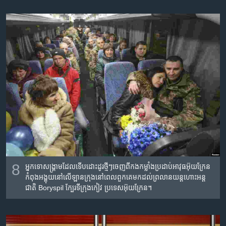
8
អ្នក​ទោស​ង្គ្រាម​ដែល​ទើប​ដោះ​ដូរ​ថ្មីៗ​ចេញ​ពី​កង​កម្លាំង​ប្រដាប់​អាវុធ​អ៊ុយក្រែន​
កំពុង​អង្គុយ​នៅ​លើ​ឡានក្រុង​នៅ​ពេល​ពួកគេ​មក​ដល់​ព្រលាន​យន្ត​ហោះ​អន្ត
ជាតិ Boryspil ក្បែរ​ទីក្រុង​កៀវ ប្រទេស​អ៊ុយក្រែន។