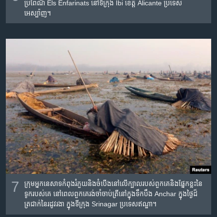
ប្រពៃណី Els Enfarinats នៅ​ទីក្រុង Ibi ខេត្ត Alicante ប្រទេស​
អេស្ប៉ាញ។
7
ក្រុម​អ្នក​នេសាទ​កំពុង​រំ​ភួយ​និង​ចំបើង​​នៅ​លើ​ក្បាល​របស់​ពួកគេ​និង​ផ្នែក​ខ្លះ​នៃ​
ទូក​របស់​គេ​ នៅ​ពេល​ពួក​គេ​រង់ចាំ​ចាប់​ត្រី​នៅ​ក្នុង​ទឹក​បឹង​ Anchar ក្នុង​ថ្ងៃ​ដ៏​
ត្រជាក់​នៃ​រដូវ​រងា ក្នុង​ទីក្រុង Srinagar ប្រទេស​ឥណ្ឌា។