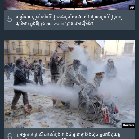
5
សត្វ​រំពេ​សមុទ្រ​ទំ​នៅ​លើ​ផ្នែក​ខាង​មុខ​នៃ​នាវា​ នៅ​ឯ​ផ្សារ​សម្រាប់​ថ្ងៃ​​បុណ្យ
ណូអែល ក្នុង​ទីក្រុង​ Schwerin ប្រទេស​អាល្លឺម៉ង់។
6
ក្រុម​អ្នក​សប្បាយ​រីករាយ​កំពុង​លេង​ជាមួយ​ម្សៅនិង​ស៊ុត ក្នុង​ពិធី​បុណ្យ​