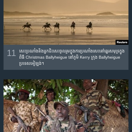
11
សេះ​ប្រណាំង​និង​អ្នក​ជិះ​សេះ​ចូលរួម​ក្នុង​ការ​ប្រណាំង​សេះ​នៅ​ឆ្នេរសមុទ្រ​ក្នុង​
ពិធី Christmas Ballyheigue នៅ​ភូមិ Kerry ក្រុង Ballyheigue
ប្រទេស​អៀឡង់។