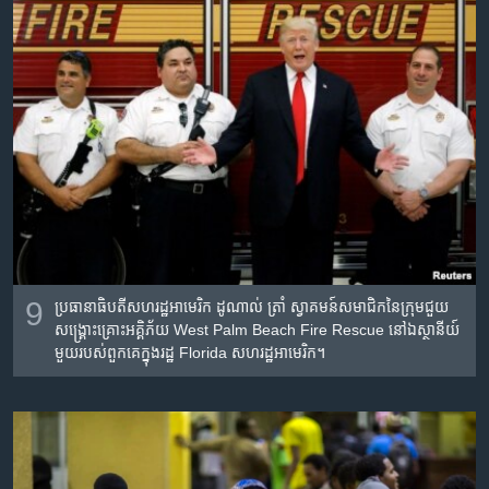
9
ប្រធានាធិបតី​សហរដ្ឋ​អាមេរិក ដូណាល់ ​ត្រាំ ស្វាគមន៍​សមាជិក​នៃ​ក្រុម​ជួយ​
សង្គ្រោះ​គ្រោះ​អគ្គិភ័យ West Palm Beach Fire Rescue នៅ​ឯ​ស្ថានីយ៍​
មួយ​របស់​ពួក​គេ​ក្នុង​រដ្ឋ Florida សហរដ្ឋ​អាមេរិក។