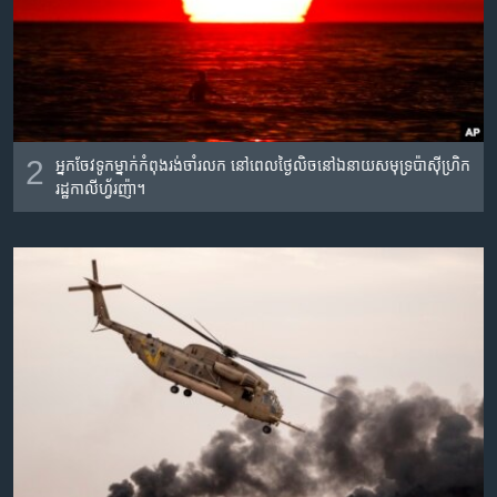
2
អ្នក​ចែវ​ទូក​ម្នាក់​កំពុង​រង់ចាំ​រលក​ នៅ​ពេល​ថ្ងៃ​លិច​នៅ​ឯ​នាយ​សមុទ្រ​ប៉ាស៊ីហ្រិក
រដ្ឋ​កាលីហ្វ័រញ៉ា។