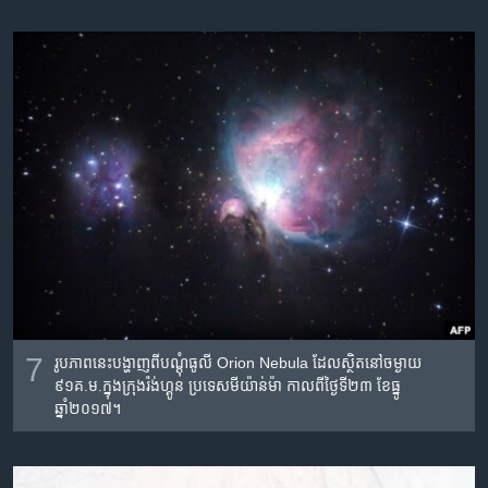
7
រូបភាព​នេះ​បង្ហាញ​ពី​បណ្តុំ​ធូលី Orion Nebula ដែល​ស្ថិត​នៅ​ចម្ងាយ​
៩១គ.ម.​ក្នុង​ក្រុង​រ៉ង់ហ្គូន ប្រទេស​មីយ៉ាន់ម៉ា កាលពី​ថ្ងៃទី២៣ ខែធ្នូ
ឆ្នាំ២០១៧។