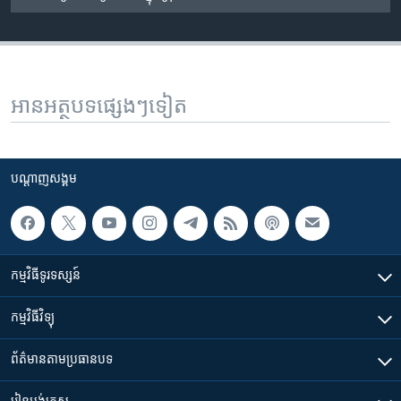
អានអត្ថបទផ្សេងៗទៀត
បណ្តាញ​សង្គម
កម្មវិធី​ទូរទស្សន៍
កម្មវិធី​វិទ្យុ
ព័ត៌មាន​តាមប្រធានបទ​
រៀន​​អង់គ្លេស