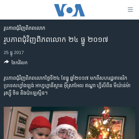
ភ្ជាប់​
ទៅ​
គេហទំព័រ​
រូបភាព​ជុំ​វិញ​ពិភពលោក
កម្ពុជា
ទាក់ទង
រូបភាព​ជុំវិញ​ពិភពលោក ២៤ ធ្នូ ២០១៧
រំលង​
អន្តរជាតិ
និង​
25 ធ្នូ 2017
អាមេរិក
ចូល​
ចែករំលែក
ទៅ​​
ចិន
ទំព័រ​
ហេឡូវីអូអេ
រូបភាព​ជុំវិញ​ពិភពលោក​ថ្ងៃទី២៤ ខែ​ធ្នូ ឆ្នាំ​២០១៧ មក​ពីសហរដ្ឋអាមេរិក
ព័ត៌មាន​​
ប្រទេស​ហ្វាំងឡង់ អាហ្វហ្គានីស្ថាន អ៊ីស្រាអែល ឥណ្ឌា ហ្វីលីពីន មីយ៉ាន់ម៉ា
តែ​
កម្ពុជាច្នៃប្រតិដ្ឋ
រុស្ស៊ី ចិន និង​ប៉ាឡេស្ទីន។
ម្តង
ព្រឹត្តិការណ៍ព័ត៌មាន
រំលង​
និង​
ទូរទស្សន៍ / វីដេអូ​
ចូល​
វិទ្យុ / ផតខាសថ៍
ទៅ​
ទំព័រ​
កម្មវិធីទាំងអស់