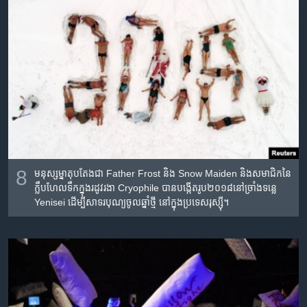
8
មនុស្ស​ម្នា​តុបតែង​ជា Father Frost និង ​Snow Maiden និង​សមាជិក​នៃ​
ក្លឹប​ហែល​ទឹក​ក្នុង​រដូវ​រងា Cryophile បាន​បង្កើត​រូប​២០១៨​នៅ​ច្រាំង​ទន្លេ
Yenisei ដើម្បី​សាទរ​បុណ្យ​ចូលឆ្នាំ​ថ្មី នៅ​ក្នុង​ប្រទេស​រុស្ស៊ី។