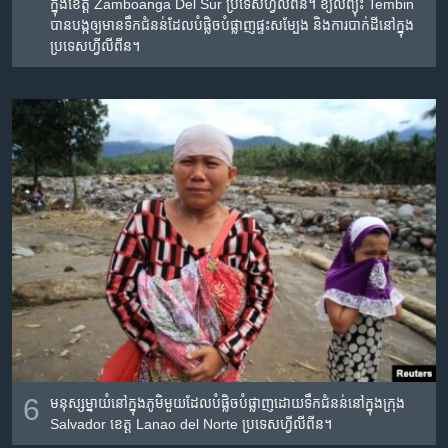
ក្នុង​ខេត្ត Zamboanga Del Sur ប្រទេស​ហ្វីលីពីន។ ខ្យល់​ព្យុះ Tembin
បាន​បង្ក​ឲ្យ​មាន​ទឹក​ជំនន់​ដែល​បំផ្លិច​បំផ្លាញ​ផ្ទះ​សម្បែង និង​ការ​បាក់​ដី​នៅ​ក្នុង​
ប្រទេស​ហ្វីលីពីន។
6
មនុស្ស​ម្នា​យំ​នៅ​ក្នុង​ភូមិ​មួយ​ដែល​បំផ្លិច​បំផ្លាញ​ដោយ​ទឹក​ជំនន់​នៅ​ក្នុង​ក្រុង
Salvador ខេត្ត Lanao del Norte ប្រទេស​ហ្វីលីពីន។