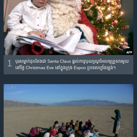
រចនា
សម្ព័ន្ធ​
Khmer English
រំលង​
និង​
បណ្តាញ​សង្គម
ចូល​
ទៅ​
កាន់​
ទំព័រ​
ភាសា
ស្វែង​
1
បុរស​ម្នាក់​តុបតែង​ជា Santa Claus ផ្តល់​កាដូ​បុណ្យ​ណូអែល​ឲ្យ​គ្រួសារ​មួយ​
រក
នៅ​ថ្ងៃ Christmas Eve នៅ​ក្នុង​ក្រុង Espoo ប្រទេស​ហ្វាំងឡង់។