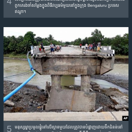
4
ពួកគេ​រង់ចាំ​សម្តែង​ក្នុង​ពិធី​វប្បធម៌​មួយ​នៅ​ក្នុង​ក្រុង Bengaluru ប្រទេស​
ឥណ្ឌា។
5
មនុស្ស​ម្នា​ប្រមូល​ផ្តុំ​នៅ​លើ​ស្ពាន​មួយ​ដែល​ត្រូវ​បាន​បំផ្លាញ​ដោយ​ទឹក​ជំនន់​នៅ​