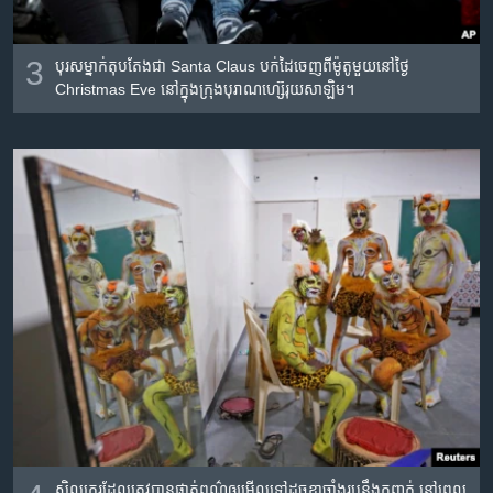
3
បុរស​ម្នាក់​តុបតែង​ជា Santa Claus បក់​ដៃ​ចេញ​ពី​ម៉ូតូ​មួយ​នៅ​ថ្ងៃ
Christmas Eve នៅ​ក្នុង​ក្រុង​បុរាណ​ហ្ស៊េរុយសាឡិម។
សិល្បករ​ដែល​ត្រូវ​បាន​ផាត់​ពណ៌​ឲ្យ​មើល​ទៅ​ដូច​ខ្លា​ចាំង​រូប​នឹង​កញ្ចក់​ នៅ​ពេល​