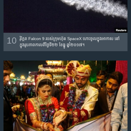
10
រ៉ុក្កែត Falcon 9 របស់​ក្រុមហ៊ុន SpaceX ហោះ​ចូល​ក្នុង​អាកាស នៅ​
ក្នុង​រូបភាព​កាលពី​ថ្ងៃទី២២ ខែធ្នូ ឆ្នាំ២០១៧។