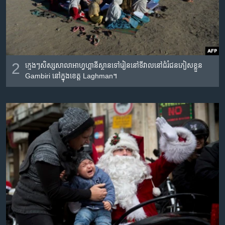
2
ក្មេងៗ​សិស្ស​សាលា​អាហ្វហ្គានីស្ថាន​ទៅ​រៀន​នៅ​ទីវាល​នៅ​ជំរំ​ជន​ភៀស​ខ្លួន
Gambiri នៅ​ក្នុង​ខេត្ត Laghman។