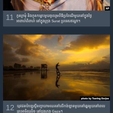
11
កូន​ក្រមុំ​ និង​កូន​កម្លោះ​មួយ​ចូលរួម​ពិធី​ប្រពៃណី​មួយ​នៅ​ក្នុង​ថ្ងៃ​
អាពាហ៍ពិពាហ៍​ នៅ​ក្នុង​ក្រុង Surat ប្រទេស​ឥណ្ឌា។
12
យុវជន​ប៉ាឡេស្ទីន​ព្យាយាម​ឈរ​នៅ​លើ​កង់​ឡាន​មួយ​នៅ​ឆ្នេរ​មួយ​នៅ​ពេល​
ព្រះ​អាទិត្យ​លិច នៅ​ក្នុង​ក្រុង Gaza។