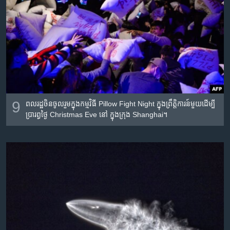
9
ពលរដ្ឋ​ចិន​ចូលរួម​ក្នុង​កម្មវិធី Pillow Fight Night ក្នុង​ព្រឹត្តិការន៍​មួយ​ដើម្បី​
ប្រារព្ធ​ថ្ងៃ Christmas Eve នៅ ​ក្នុង​ក្រុង Shanghai។