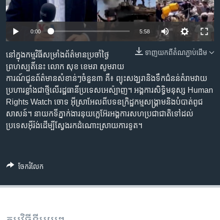
រចនា
សម្ព័ន្ធ​
Khmer English
រំលង​
0:00
5:58
និង​
បណ្តាញ​សង្គម
ចូល​
ទាញ​យក​ពី​តំណភ្ជាប់​ដើម
នៅ​ក្នុង​កម្មវិធី​សម្រាំង​ព័ត៌មាន​ប្រចាំ​ថ្ងៃ​
ទៅ​
ព្រហស្បតិ៍នេះ​ លោក សុខ ខេមរា សូម​រាយ
កាន់​
ការណ៍​ជូន​ព័ត៌មាន​សំខាន់ៗ​ចំនួន​៣ ​គឺ៖ ព្យុះសង្ឃរា​និង​ទឹកជំនន់​គំរាម​វាយ
ទំព័រ​
ភាសា
ប្រហារ​ខ្លាំង​ជាថ្មី​លើ​រដ្ឋធានី​ប្រទេស​អេស៉្បាញ។ អង្គការ​សិទ្ធិ​មនុស្ស Human
ស្វែង​
Rights Watch ចោទ អ៊ីស្រាអែល​ពី​បទឧក្រិដ្ឋកម្ម​សង្គ្រាម​និង​បំបាត់​ពូជ
រក
សាសន៍។ នាយក​ទីភ្នាក់ងារ​នុយក្លេអ៊ែរ​អង្គការ​សហប្រជាជាតិ​ទៅ​ដល់​
ប្រទេស​អ៊ីរ៉ង់​ដើម្បី​ស្វែងរក​ដំណោះស្រាយ​ការទូត។
ចែករំលែក
កម្មវិធី​នីមួយៗ