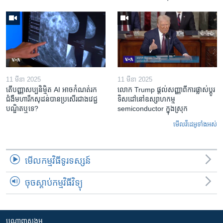
11 មីនា 2025
11 មីនា 2025
តើ​បញ្ញាសប្បនិម្មិត​ AI អាច​កំណត់​រក​
លោក Trump ផ្តល់សញ្ញាពីការផ្លាស់ប្តូរ
ជំងឺមហារីក​សុដន់​បាន​ប្រសើរ​ជាង​វេជ្ជ
ទិសដៅនៅឧស្សាហកម្ម
បណ្ឌិត​ឬ​ទេ?
semiconductor ក្នុងស្រុក
មើល​វីដេអូ​ទាំង​អស់
មើល​កម្មវិធី​ទូរទស្សន៍
ចុចស្តាប់កម្មវិធីវិទ្យុ
បណ្តាញ​សង្គម