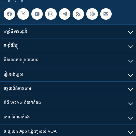
កម្មវិធី​ទូរទស្សន៍
កម្មវិធី​វិទ្យុ
ព័ត៌មាន​តាមប្រធានបទ​
រៀន​​អង់គ្លេស
ទទួល​ព័ត៌មាន​តាម
អំពី​ VOA & ទំនាក់ទំនង
គេហទំព័រ​​ទាក់ទង
ទាញយក​ App ផ្សេងៗ​របស់​ VOA