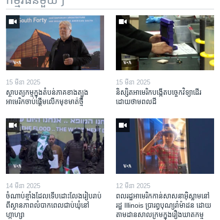
15 មីនា 2025
15 មីនា 2025
ស្ថាបត្យកម្ម​ក្នុង​តំបន់​ភាគ​ខាង​ត្បូង​
និស្សិត​អាមេរិក​បង្កើត​បច្ចេកវិទ្យា​ដើរ​
អាមេរិក​ចាប់ផ្តើម​លើក​មុខមាត់​ថ្មី
ដោយ​ថាមពល​ដី
14 មីនា 2025
12 មីនា 2025
ចំណាប់ខ្មាំង​ដែល​ទើប​ដោះលែង​រៀបរាប់​
ពលរដ្ឋអាមេរិក​កាន់សាសនា​អ៊ិស្លាម​នៅ
ពី​ស្ថានភាព​​លំបាក​ពេល​ជាប់​ឃុំ​នៅ​
រដ្ឋ Illinois ​ប្រារព្វបុណ្យរ៉ាម៉ាដន ​ដោយ​
ហ្កាហ្សា
តាម​ដាន​​សាលក្រមក្នុងរឿងឃាតកម្ម