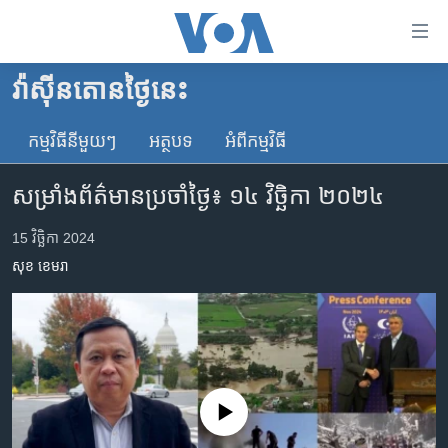
ភ្ជាប់​
ទៅ​
គេហទំព័រ​
វ៉ាស៊ីនតោន​ថ្ងៃ​នេះ
កម្ពុជា
ទាក់ទង
រំលង​
កម្មវិធី​នីមួយៗ
អត្ថបទ​
អំពី​កម្មវិធី​
អន្តរជាតិ
និង​
អាមេរិក
ចូល​
សម្រាំង​ព័ត៌មាន​ប្រចាំថ្ងៃ៖ ១៤ វិច្ឆិកា ២០២៤
ទៅ​​
ចិន
ទំព័រ​
15 វិច្ឆិកា 2024
ហេឡូវីអូអេ
ព័ត៌មាន​​
សុខ ខេមរា
តែ​
កម្ពុជាច្នៃប្រតិដ្ឋ
ម្តង
ព្រឹត្តិការណ៍ព័ត៌មាន
រំលង​
និង​
ទូរទស្សន៍ / វីដេអូ​
ចូល​
វិទ្យុ / ផតខាសថ៍
ទៅ​
No media source currently available
ទំព័រ​
កម្មវិធីទាំងអស់