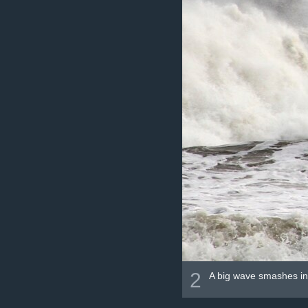
2
A big wave smashes int