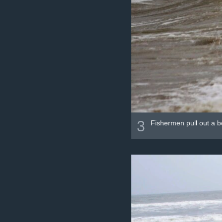
3
Fishermen pull out a b