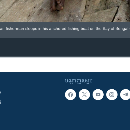
ian fisherman sleeps in his anchored fishing boat on the Bay of Bengal c
បណ្តាញ​សង្គម
ក
ី