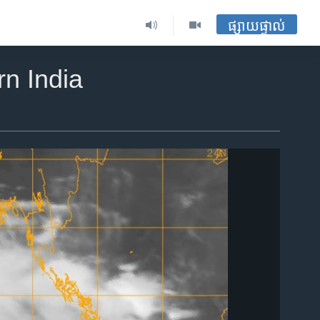
ផ្សាយផ្ទាល់
n India