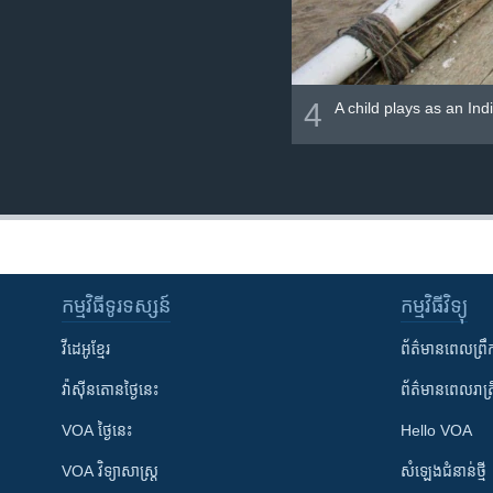
4
A child plays as an Ind
កម្មវិធី​ទូរទស្សន៍
កម្មវិធី​វិទ្យុ
វីដេអូ​ខ្មែរ
ព័ត៌មាន​ពេល​ព្រឹ
វ៉ាស៊ីនតោន​ថ្ងៃ​នេះ
ព័ត៌មាន​​ពេល​រាត្រ
VOA ថ្ងៃនេះ
Hello VOA
VOA ​វិទ្យាសាស្ត្រ
សំឡេង​ជំនាន់​ថ្មី