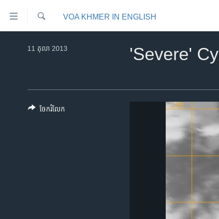
ភ្ជាប់​
VOA KHMER IN ENGLISH
ទៅ​
គេហទំព័រ​
ស្វែង​
កម្ពុជា
រក
11 តុលា 2013
'Severe' C
ទាក់ទង
អន្តរជាតិ
រំលង​
និង​
អាមេរិក
ចូល​
ចិន
ទៅ​​
ចែករំលែក
ទំព័រ​
ហេឡូវីអូអេ
ព័ត៌មាន​​
កម្ពុជាច្នៃប្រតិដ្ឋ
តែ​
ម្តង
ព្រឹត្តិការណ៍ព័ត៌មាន
រំលង​
ទូរទស្សន៍ / វីដេអូ​
និង​
ចូល​
វិទ្យុ / ផតខាសថ៍
ទៅ​
កម្មវិធីទាំងអស់
ទំព័រ​