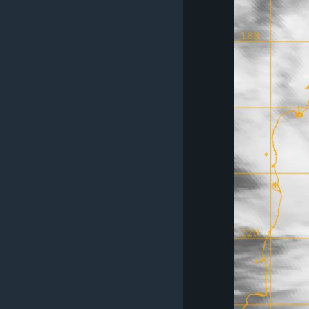
រចនា
សម្ព័ន្ធ​
រំលង​
និង​
ចូល​
ទៅ​
កាន់​
ទំព័រ​
ស្វែង​
រក