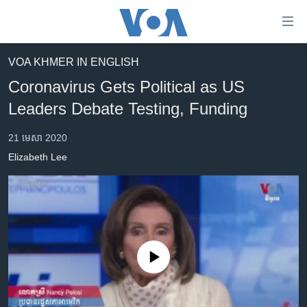
ភ្ជាប់​
ទៅ​
គេហទំព័រ​
VOA KHMER IN ENGLISH
កម្ពុជា
ទាក់ទង
Coronavirus Gets Political as US
រំលង​
អន្តរជាតិ
Leaders Debate Testing, Funding
និង​
អាមេរិក
ចូល​
21 មេសា 2020
ទៅ​​
ចិន
Elizabeth Lee
ទំព័រ​
ហេឡូវីអូអេ
ព័ត៌មាន​​
តែ​
កម្ពុជាច្នៃប្រតិដ្ឋ
ម្តង
ព្រឹត្តិការណ៍ព័ត៌មាន
រំលង​
និង​
ទូរទស្សន៍ / វីដេអូ​
No media source currently available
ចូល​
វិទ្យុ / ផតខាសថ៍
ទៅ​
ទំព័រ​
កម្មវិធីទាំងអស់