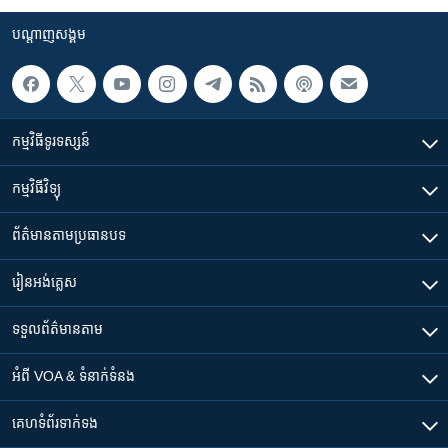
បណ្តាញ​សង្គម
កម្មវិធី​ទូរទស្សន៍
កម្មវិធី​វិទ្យុ
ព័ត៌មាន​តាមប្រធានបទ​
រៀន​​អង់គ្លេស
ទទួល​ព័ត៌មាន​តាម
អំពី​ VOA & ទំនាក់ទំនង
គេហទំព័រ​​ទាក់ទង