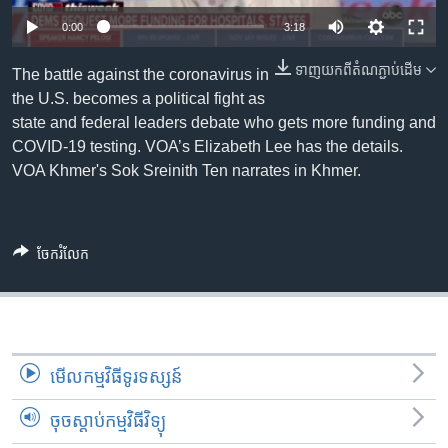
រចនា
សម្ព័ន្ធ​
0:00
3:18
Khmer English
រំលង​
ទាញ​យក​ពី​តំណភ្ជាប់​ដើម
The battle against the coronavirus in
និង​
បណ្តាញ​សង្គម
the U.S. becomes a political fight as
ចូល​
state and federal leaders debate who gets more funding and
ទៅ​
COVID-19 testing. VOA’s Elizabeth Lee has the details.
កាន់​
VOA Khmer's Sok Sreinith Ten narrates in Khmer.
ទំព័រ​
ភាសា
ស្វែង​
រក
ចែករំលែក
មើល​កម្មវិធី​ទូរទស្សន៍
ចុចស្តាប់កម្មវិធីវិទ្យុ