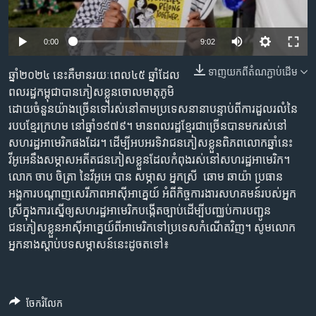
រចនា
សម្ព័ន្ធ​
Khmer English
រំលង​
0:00
9:02
និង​
បណ្តាញ​សង្គម
ចូល​
ទាញ​យក​ពី​តំណភ្ជាប់​ដើម
ឆ្នាំ២០២៤ នេះគឺមានរយៈពេល៤៥ ឆ្នាំដែល
ទៅ​
ពលរដ្ឋកម្ពុជាបានភៀសខ្លួនចោលមាតុភូមិ​
កាន់​
ដោយចំនួន​យ៉ាងច្រើន​ទៅ​រស់នៅ​តាម​ប្រទេស​នានា​​បន្ទាប់​ពី​ការដួល​រលំ​នៃ​
ទំព័រ​
របបខ្មែរក្រហម នៅ​ឆ្នាំ១៩៧៩។ មានពលរដ្ឋខ្មែរជាច្រើនបានមករស់នៅ
ភាសា
ស្វែង​
សហរដ្ឋអាមេរិកផងដែរ។ ដើម្បី​អបអរ​ទិវា​ជនភៀសខ្លួន​ពិភពលោក​ឆ្នាំនេះ
រក
វីអូអេនឹងសម្ភាសអតីតជន​ភៀសខ្លួន​ដែលកំពុងរស់នៅសហរដ្ឋអាមេរិក។
លោក ចាប ចិត្រា នៃវីអូអេ បាន សម្ភាស អ្នកស្រី ​ ឆោម ឆាយ៉ា ប្រធាន​
អង្គការ​បណ្តាញ​សេរីភាព​អាស៊ីអាគ្នេយ៍ អំពីកិច្ចការងារ​​សហគមន៍​របស់​អ្នក
ស្រី​ក្នុងការ​ស្នើ​ឲ្យ​សហរដ្ឋ​អាមេរិក​បង្កើត​ច្បាប់ដើម្បី​បញ្ឈប់​ការបញ្ជូន​
ជនភៀស​ខ្លួន​អាស៊ីអាគ្នេយ៍​ពី​អាមេរិក​ទៅប្រទេស​កំណើតវិញ។ សូម​លោក​
អ្នកនាង​ស្តាប់​បទសម្ភាសន៍​នេះ​ដូចតទៅ៖
ចែករំលែក