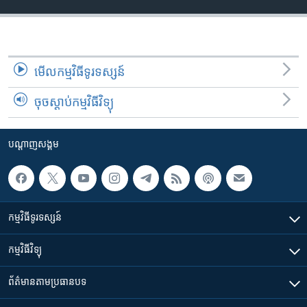
មើល​កម្មវិធី​ទូរទស្សន៍
ចុចស្តាប់កម្មវិធីវិទ្យុ
បណ្តាញ​សង្គម
កម្មវិធី​ទូរទស្សន៍
កម្មវិធី​វិទ្យុ
ព័ត៌មាន​តាមប្រធានបទ​