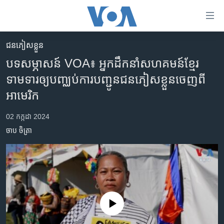
ភ្ជាប់​
ទៅ​
គេហទំព័រ​
ជនភៀសខ្លួន
កម្ពុជា
ទាក់ទង
បទសម្ភាសន៍ VOA៖ អ្នកដឹកនាំសហគមន៍​ខ្មែរ​
រំលង​
អន្តរជាតិ
ទាមទារ​ឲ្យ​បញ្ឈប់​ការបញ្ជូន​ជនភៀស​ខ្លួន​ចេញពី​
និង​
អាមេរិក
អាមេរិក
ចូល​
ទៅ​​
ចិន
02 កក្កដា 2024
ទំព័រ​
ហេឡូវីអូអេ
ព័ត៌មាន​​
ចាប ចិត្រា
តែ​
កម្ពុជាច្នៃប្រតិដ្ឋ
ម្តង
ព្រឹត្តិការណ៍ព័ត៌មាន
រំលង​
និង​
ទូរទស្សន៍ / វីដេអូ​
ចូល​
វិទ្យុ / ផតខាសថ៍
ទៅ​
No media source currently available
ទំព័រ​
កម្មវិធីទាំងអស់