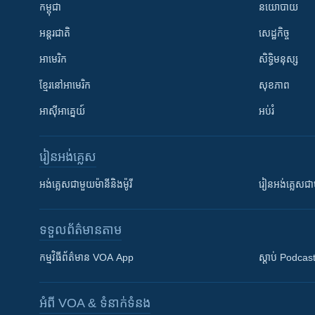
កម្ពុជា
នយោបាយ
អន្តរជាតិ
សេដ្ឋកិច្ច
អាមេរិក
សិទ្ធិមនុស្ស
ខ្មែរ​នៅអាមេរិក
សុខភាព
អាស៊ីអាគ្នេយ៍
អប់រំ
រៀន​​អង់គ្លេស
អង់គ្លេស​ជាមួយ​ម៉ានី​និង​ម៉ូរី
រៀន​​​​​​អង់គ្លេ
ទទួល​ព័ត៌មាន​តាម
កម្មវិធី​ព័ត៌មាន VOA App
ស្តាប់ Podcas
អំពី​ VOA & ទំនាក់ទំនង