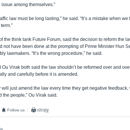
e issue among themselves.”
affic law must be long lasting,” he said. “It’s a mistake when we
 term.”
f the think tank Future Forum, said the decision to reform the 
ld not have been done at the prompting of Prime Minister Hun Se
ly lawmakers. “It’s the wrong procedure,” he said.
 Ou Virak both said the law shouldn’t be reformed over and over,
cally and carefully before it is amended.
y will just amend the law every time they get negative feedback,
d the people,” Ou Virak said.
Follow us
បោះពុម្ព
ទង