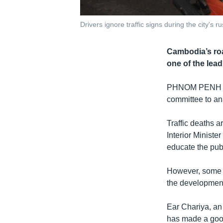
Drivers ignore traffic signs during the city's
Cambodia’s roa
one of the lead
PHNOM PENH
committee to an
Traffic deaths a
Interior Ministe
educate the publ
However, some s
the development 
Ear Chariya, an
has made a good