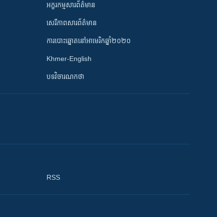
អក្ខរកម្មសារព័ត៌មាន
សេរីភាពសារព័ត៌មាន
ការបោះឆ្នោតនៅអាមេរិកឆ្នាំ២០២០
Khmer-English
បទវិចារណកថា
RSS