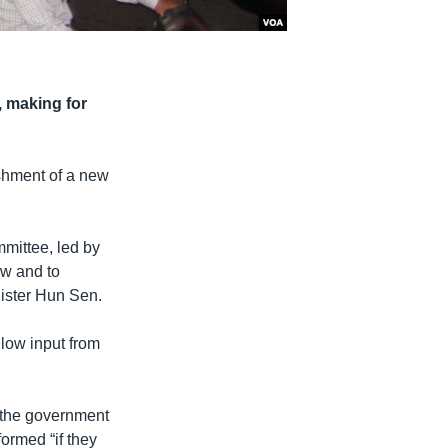
, making for
ishment of a new
mmittee, led by
aw and to
nister Hun Sen.
low input from
 the government
ormed “if they