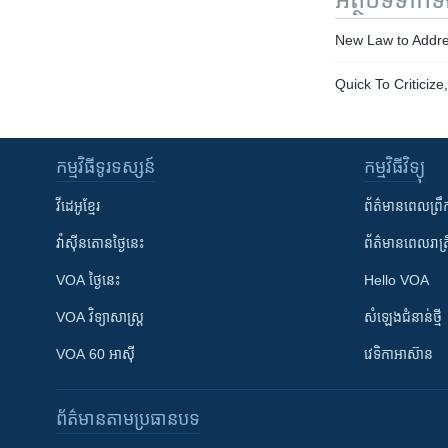
New Law to Addre
Quick To Criticize
កម្មវិធី​ទូរទស្សន៍
កម្មវិធី​វិទ្យុ
វីដេអូ​ខ្មែរ
ព័ត៌មាន​ពេល​ព្រឹ
វ៉ាស៊ីនតោន​ថ្ងៃ​នេះ
ព័ត៌មាន​​ពេល​រាត្រ
VOA ថ្ងៃនេះ
Hello VOA
VOA ​វិទ្យាសាស្ត្រ
សំឡេង​ជំនាន់​ថ្មី
VOA 60 អាស៊ី
វេទិកា​អាស៊ាន
ព័ត៌មាន​តាមប្រធានបទ​