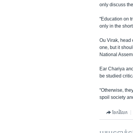
only discuss th
“Education on tr
only in the short
Ou Virak, head o
one, but it shou
National Assemb
Ear Chariya and
be studied criti
“Otherwise, the
spoil society an
ចែករំលែក
អត្ថបទ​ទាក់