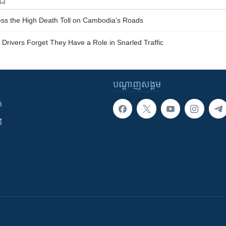
ss the High Death Toll on Cambodia’s Roads
, Drivers Forget They Have a Role in Snarled Traffic
បណ្តាញ​សង្គម
ក
ី