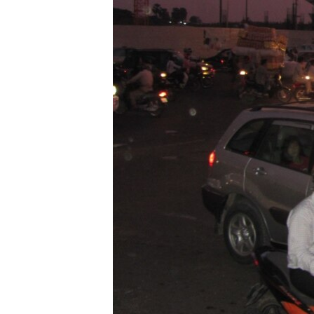
រចនា
សម្ព័ន្ធ​
រំលង​
និង​
ចូល​
ទៅ​
កាន់​
ទំព័រ​
ស្វែង​
រក