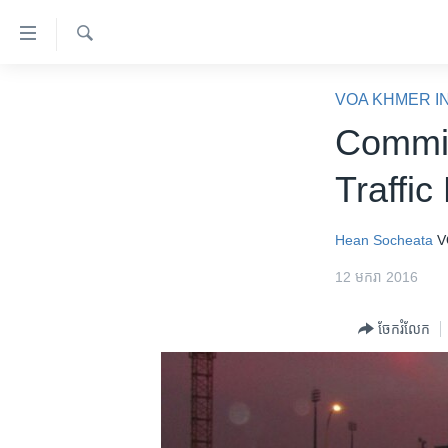
ភ្ជាប់​
ទៅ​
គេហទំព័រ​
ស្វែង​
កម្ពុជា
រក
VOA KHMER I
ទាក់ទង
អន្តរជាតិ
Commit
រំលង​
និង​
អាមេរិក
Traffic
ចូល​
ចិន
ទៅ​​
ទំព័រ​
ហេឡូវីអូអេ
Hean Socheata
V
ព័ត៌មាន​​
កម្ពុជាច្នៃប្រតិដ្ឋ
12 មករា 2016
តែ​
ម្តង
ព្រឹត្តិការណ៍ព័ត៌មាន
ចែករំលែក
រំលង​
ទូរទស្សន៍ / វីដេអូ​
និង​
ចូល​
វិទ្យុ / ផតខាសថ៍
ទៅ​
កម្មវិធីទាំងអស់
ទំព័រ​