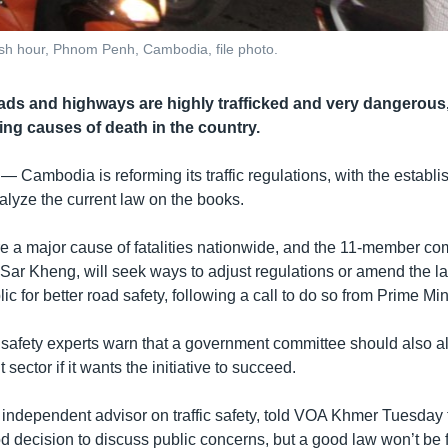
 rush hour, Phnom Penh, Cambodia, file photo.
ds and highways are highly trafficked and very dangerous
ing causes of death in the country.
 —
Cambodia is reforming its traffic regulations, with the establ
alyze the current law on the books.
re a major cause of fatalities nationwide, and the 11-member co
r Sar Kheng, will seek ways to adjust regulations or amend the l
ic for better road safety, following a call to do so from Prime Mi
afety experts warn that a government committee should also al
sector if it wants the initiative to succeed.
 independent advisor on traffic safety, told VOA Khmer Tuesday
 decision to discuss public concerns, but a good law won’t be f