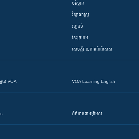
បរិស្ថាន
វិទ្យាសាស្រ្ត
វប្បធម៌
ខ្មែរក្រហម
សេចក្តីរាយការណ៍ពិសេស
ស​​ជាមួយ VOA
VOA Learning English
ts
ព័ត៌មាន​តាម​អ៊ីមែល