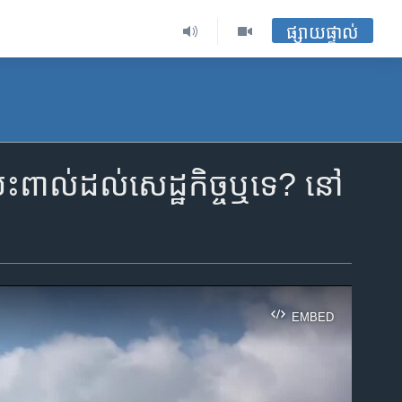
ផ្សាយផ្ទាល់
ប៉ះពាល់​ដល់​សេដ្ឋ​កិច្ច​ឬ​ទេ? នៅ​​
EMBED