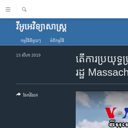
ភ្ជាប់​
ទៅ​
គេហទំព័រ​
ស្វែង​
វីអូអេ​វិទ្យាសាស្ត្រ​
កម្ពុជា
រក
ទាក់ទង
អន្តរជាតិ
រំលង​
កម្មវិធី​នីមួយៗ
អំពី​កម្មវិធី​
និង​
អាមេរិក
ចូល​
13 សីហា 2019
តើ​ការ​ប្រយុទ្ធ​
ចិន
ទៅ​​
ទំព័រ​
ហេឡូវីអូអេ
រដ្ឋ​ Massach
ព័ត៌មាន​​
កម្ពុជាច្នៃប្រតិដ្ឋ
តែ​
ម្តង
ព្រឹត្តិការណ៍ព័ត៌មាន
រំលង​
ចែករំលែក
ទូរទស្សន៍ / វីដេអូ​
និង​
ចូល​
វិទ្យុ / ផតខាសថ៍
ទៅ​
កម្មវិធីទាំងអស់
ទំព័រ​