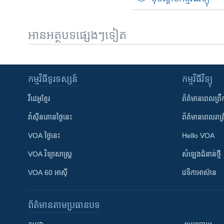
អានអត្ថបទផ្សេងៗទៀត
កម្មវិធី​ទូរទស្សន៍
កម្មវិធី​វិទ្យុ
វីដេអូ​ខ្មែរ
ព័ត៌មាន​ពេល​ព្រឹ
វ៉ាស៊ីនតោន​ថ្ងៃ​នេះ
ព័ត៌មាន​​ពេល​រាត្រ
VOA ថ្ងៃនេះ
Hello VOA
VOA ​វិទ្យាសាស្ត្រ
សំឡេង​ជំនាន់​ថ្មី
VOA 60 អាស៊ី
វេទិកា​អាស៊ាន
ព័ត៌មាន​តាមប្រធានបទ​