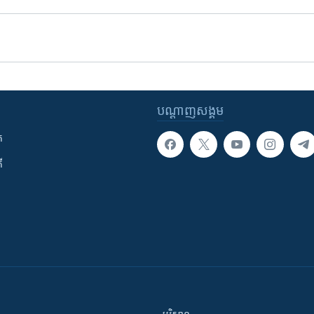
បណ្តាញ​សង្គម
ក
ី