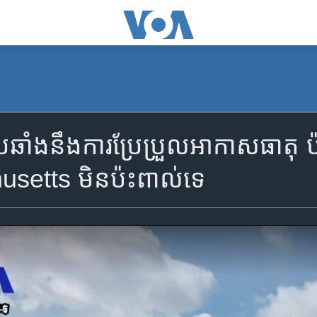
ប្រឆាំង​នឹង​ការ​ប្រែ​ប្រួល​អាកាស​ធាតុ​ 
usetts មិន​ប៉ះពាល់​ទេ