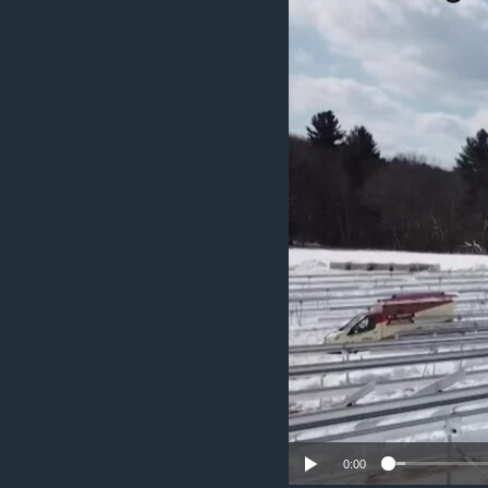
រចនា
សម្ព័ន្ធ​
រំលង​
និង​
ចូល​
ទៅ​
កាន់​
ទំព័រ​
ស្វែង​
រក
0:00