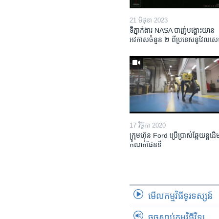
21 មិថុនា 2023
ទីភ្នាក់ងារ NASA បាញ់​បង្ហោះ​យាន​
អវកាសចំនួន​ ២ ពី​ប្រទេស​នូវែលសេឡ
17 វិច្ឆិកា 2020
ក្រុមហ៊ុន Ford ប្រើប្រាស់ឆ្កែយន្តដើម្
កំណត់ផែនទី
មើល​កម្មវិធី​ទូរទស្សន៍
ចុចស្តាប់កម្មវិធីវិទ្យុ