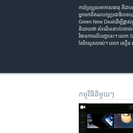
ការ​ប្រែ​ប្រួល​អាកាស​ធាតុ​​ គឺ​
អ្នក​មក​ពី​គណបក្ស​ប្រជាធិបតេយ្យ
Green New Dealដើម្បី​ផ្លាស់​ប្ដូ
និយាយ​ថា សំណើរ​នោះ​ប៉ះពាល់​ដល់​
វិធាន​ការ​លើ​បញ្ហា​នេះ។ លោក St
តែ​រីកលូតលាស់។ លោក សឿន​ វឌ្ឍ
កម្មវិធី​នីមួយៗ