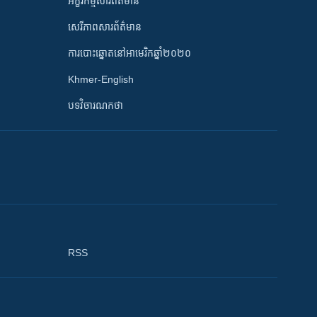
អក្ខរកម្មសារព័ត៌មាន
សេរីភាពសារព័ត៌មាន
ការបោះឆ្នោតនៅអាមេរិកឆ្នាំ២០២០
Khmer-English
បទវិចារណកថា
RSS