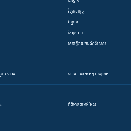
បរិស្ថាន
វិទ្យាសាស្រ្ត
វប្បធម៌
ខ្មែរក្រហម
សេចក្តីរាយការណ៍ពិសេស
ស​​ជាមួយ VOA
VOA Learning English
ts
ព័ត៌មាន​តាម​អ៊ីមែល