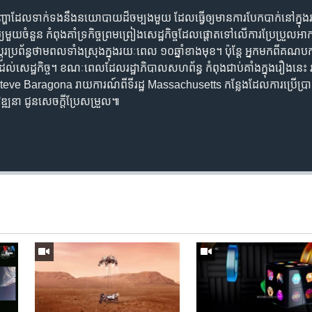
ជា​បញ្ហា​ដែល​ទាក់ទងនឹង​នយោបាយ​ដ៏​ចម្បង​មួយ ដែល​ធ្វើ​ឲ្យ​មាន​ការបែកបាក់​​នៅ​ក្ន
​មួយ​ចំនួន កំពុង​គាំទ្រ​កិច្ច​ព្រមព្រៀង​សេដ្ឋកិច្ច​ដែលផ្តោត​ទៅលើ​ការប្រែប្រួ
រ​ប្រព័ន្ធ​ថាមពល​ទាំងស្រុង​ក្នុង​រយៈពេល​ ១០​ឆ្នាំ​ខាងមុខ។ ប៉ុន្តែ អ្នក​មក​ពី​គណប
សេដ្ឋកិច្ច។​ ខណៈ​ពេល​ដែល​រដ្ឋាភិបាល​សហព័ន្ធ កំពុង​ជាប់គាំង​ក្នុង​រឿង​នេះ រដ្ឋ
eve Baragona រាយការណ៍​ពី​ទី​រដ្ឋ​ Massachusetts កន្លែង​ដែល​ការ​ប្រើ​ប្រាស់
នា ជូន​សេចក្ដី​ប្រែ​សម្រួល៕