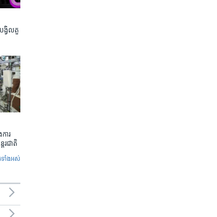
​បង្វិល​តួ
​ការ​
ន្តរជាតិ
ូ​ទាំង​អស់