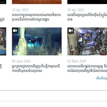
23 កុម្ភៈ 2021
18 កុម្ភៈ 2021
បេសកកម្ម​​​យានរុករក​របស់​ណាសា​និង​ការ​
លេង​វីដេអូ​ហ្គេម​លើ​ម៉ាស៊ីន​កុំព្យូទ័រ
ង់ ​
ចុះចត​ដ៏​លំបាក​នៅ​ភព​ព្រះអង្គារ
បាន
08 កក្កដា 2020
02 មិថុនា 2020
បី
អ្នកស្រាវជ្រាវ​រកឃើញ​ប្រតិបត្តិការ​រុករករ៉ែ​
អវកាសយានិក​ផ្ដល់​ការ​កម្សាន្ត និង
កាលពី​យុគសម័យ​បុរាណ
អប់រំ​ដល់​កុមារ​ពី​ស្ថានីយ៍​អវកាស​អ
មើល​វីដេអ