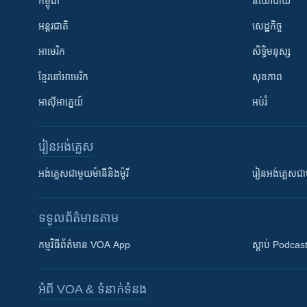
កម្ពុជា
នយោបាយ
អន្តរជាតិ
សេដ្ឋកិច្ច
អាមេរិក
សិទ្ធិមនុស្ស
ខ្មែរ​នៅអាមេរិក
សុខភាព
អាស៊ីអាគ្នេយ៍
អប់រំ
រៀន​​អង់គ្លេស
អង់គ្លេស​ជាមួយ​ម៉ានី​និង​ម៉ូរី
រៀន​​​​​​អង់គ្លេ
ទទួល​ព័ត៌មាន​តាម
កម្មវិធី​ព័ត៌មាន VOA App
ស្តាប់ Podcas
អំពី​ VOA & ទំនាក់ទំនង