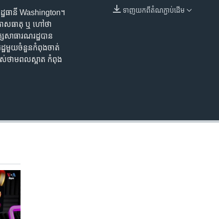
ទាញ​យក​ពី​តំណភ្ជាប់​ដើម
ុង​រដ្ឋធានី ​Washington។
EMBED
ល​អាកាសធាតុ ឬ ហៅ​ថា
ក្ស​សាធារណរដ្ឋ​បាន​​
​មួយ​ចំនួន​កំពុង​ចាត់​
​ថាមពល​ស្អាត​ កំពុង​​