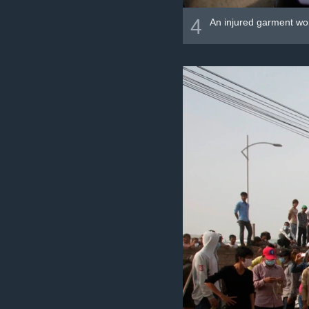
4
An injured garment wor