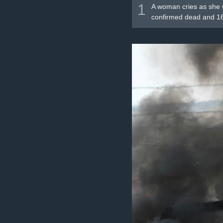
1
A woman cries as she w
confirmed dead and 16 