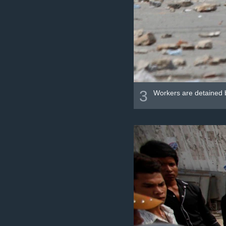
3
Workers are detained b