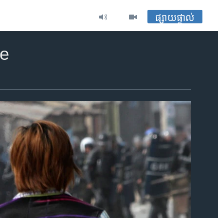
ផ្សាយផ្ទាល់
ce