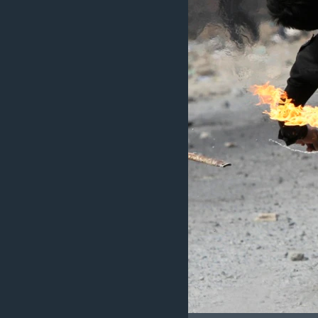
រចនា
សម្ព័ន្ធ​
រំលង​
និង​
ចូល​
ទៅ​
កាន់​
ទំព័រ​
ស្វែង​
រក