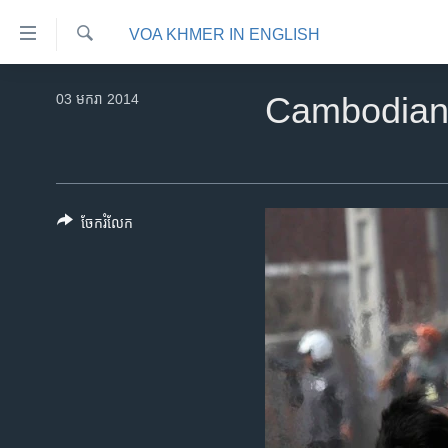
ភ្ជាប់​
VOA KHMER IN ENGLISH
ទៅ​
គេហទំព័រ​
ស្វែង​
កម្ពុជា
រក
03 មករា 2014
Cambodian 
ទាក់ទង
អន្តរជាតិ
រំលង​
និង​
អាមេរិក
ចូល​
ចិន
ទៅ​​
ចែករំលែក
ទំព័រ​
ហេឡូវីអូអេ
ព័ត៌មាន​​
កម្ពុជាច្នៃប្រតិដ្ឋ
តែ​
ម្តង
ព្រឹត្តិការណ៍ព័ត៌មាន
រំលង​
ទូរទស្សន៍ / វីដេអូ​
និង​
ចូល​
វិទ្យុ / ផតខាសថ៍
ទៅ​
កម្មវិធីទាំងអស់
ទំព័រ​