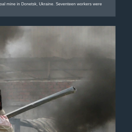
 coal mine in Donetsk, Ukraine. Seventeen workers were