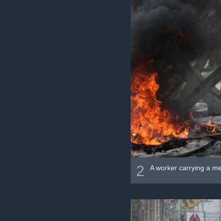
2
A worker carrying a me