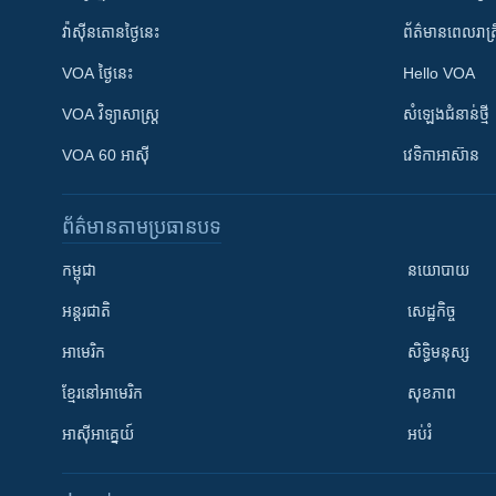
វ៉ាស៊ីនតោន​ថ្ងៃ​នេះ
ព័ត៌មាន​​ពេល​រាត្រ
VOA ថ្ងៃនេះ
Hello VOA
VOA ​វិទ្យាសាស្ត្រ
សំឡេង​ជំនាន់​ថ្មី
VOA 60 អាស៊ី
វេទិកា​អាស៊ាន
ព័ត៌មាន​តាមប្រធានបទ​
កម្ពុជា
នយោបាយ
អន្តរជាតិ
សេដ្ឋកិច្ច
អាមេរិក
សិទ្ធិមនុស្ស
ខ្មែរ​នៅអាមេរិក
សុខភាព
អាស៊ីអាគ្នេយ៍
អប់រំ