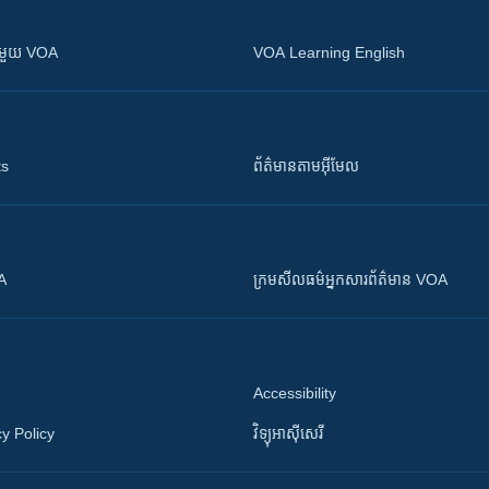
ស​​ជាមួយ VOA
VOA Learning English
ts
ព័ត៌មាន​តាម​អ៊ីមែល
OA
ក្រម​​​សីលធម៌​​​អ្នក​​​សារព័ត៌មាន VOA
Accessibility
y Policy
វិទ្យុ​អាស៊ី​សេរី