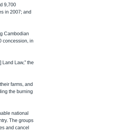
ed 9,700
es in 2007; and
ling Cambodian
0 concession, in
e] Land Law,” the
heir farms, and
ding the burning
nable national
ntry. The groups
nes and cancel