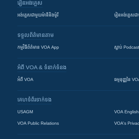
រៀន​​អង់គ្លេស
អង់គ្លេស​ជាមួយ​ម៉ានី​និង​ម៉ូរី
រៀន​​​​​​អង់គ្លេ
ទទួល​ព័ត៌មាន​តាម
កម្មវិធី​ព័ត៌មាន VOA App
ស្តាប់ Podcas
អំពី​ VOA & ទំនាក់ទំនង
អំពី​ VOA
ធម្មនុញ្ញ​នៃ V
គេហទំព័រ​​ទាក់ទង
USAGM
VOA English
VOA Public Relations
VOA's Privac