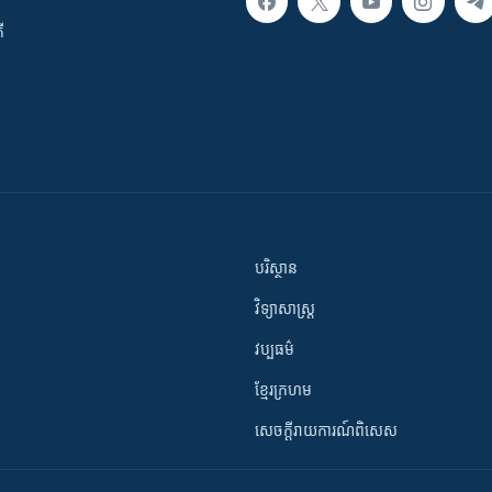
ី
បរិស្ថាន
វិទ្យាសាស្រ្ត
វប្បធម៌
ខ្មែរក្រហម
សេចក្តីរាយការណ៍ពិសេស