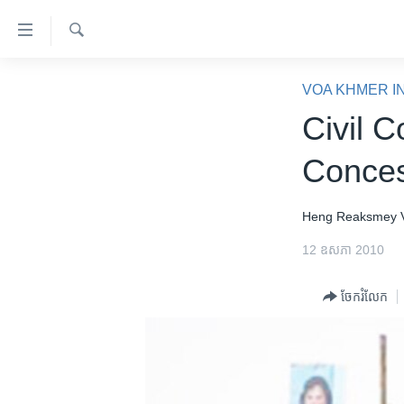
ភ្ជាប់​
ទៅ​
គេហទំព័រ​
ស្វែង​
កម្ពុជា
រក
VOA KHMER I
ទាក់ទង
អន្តរជាតិ
Civil C
រំលង​
និង​
អាមេរិក
Conces
ចូល​
ចិន
ទៅ​​
ទំព័រ​
ហេឡូវីអូអេ
Heng Reaksmey
ព័ត៌មាន​​
កម្ពុជាច្នៃប្រតិដ្ឋ
12 ឧសភា 2010
តែ​
ម្តង
ព្រឹត្តិការណ៍ព័ត៌មាន
ចែករំលែក
រំលង​
ទូរទស្សន៍ / វីដេអូ​
និង​
ចូល​
វិទ្យុ / ផតខាសថ៍
ទៅ​
កម្មវិធីទាំងអស់
ទំព័រ​