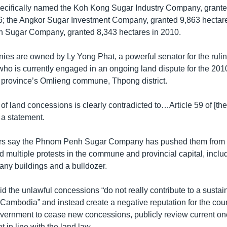
pecifically named the Koh Kong Sugar Industry Company, grant
6; the Angkor Sugar Investment Company, granted 9,863 hectar
 Sugar Company, granted 8,343 hectares in 2010.
nies are owned by Ly Yong Phat, a powerful senator for the ru
who is currently engaged in an ongoing land dispute for the 201
rovince’s Omlieng commune, Thpong district.
of land concessions is clearly contradicted to…Article 59 of [th
n a statement.
ers say the Phnom Penh Sugar Company has pushed them from t
 multiple protests in the commune and provincial capital, inclu
any buildings and a bulldozer.
id the unlawful concessions “do not really contribute to a sustai
Cambodia” and instead create a negative reputation for the cou
overnment to cease new concessions, publicly review current o
t in line with the land law.