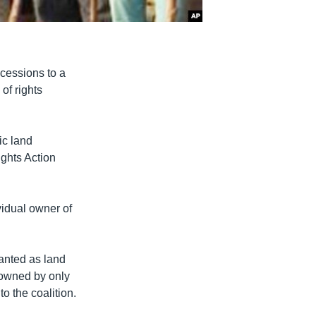
cessions to a
of rights
ic land
ghts Action
vidual owner of
ranted as land
 owned by only
o the coalition.