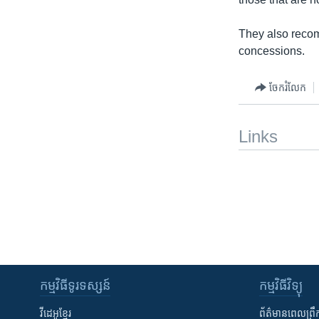
They also recom
concessions.
ចែករំលែក
Links
កម្មវិធី​ទូរទស្សន៍
កម្មវិធី​វិទ្យុ
វីដេអូ​ខ្មែរ
ព័ត៌មាន​ពេល​ព្រឹ