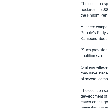
The coalition s
hectares in 200
the Phnom Penh
All three compa
People’s Party 
Kampong Speu p
“Such provision 
coalition said i
Omlieng villag
they have staged
of several comp
The coalition sa
development of 
called on the g
those that are no