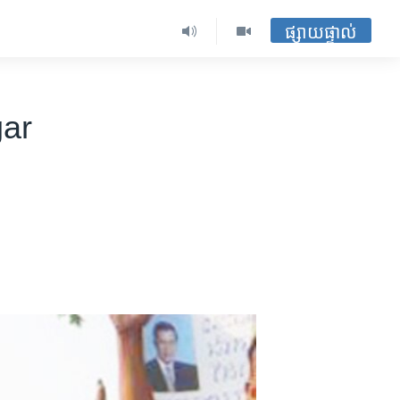
ផ្សាយផ្ទាល់
gar