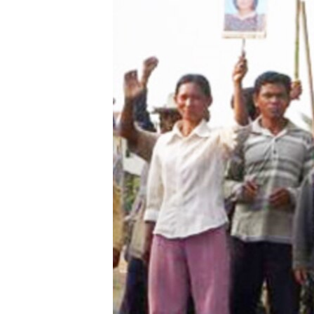
រចនា
សម្ព័ន្ធ​
រំលង​
និង​
ចូល​
ទៅ​
កាន់​
ទំព័រ​
ស្វែង​
រក