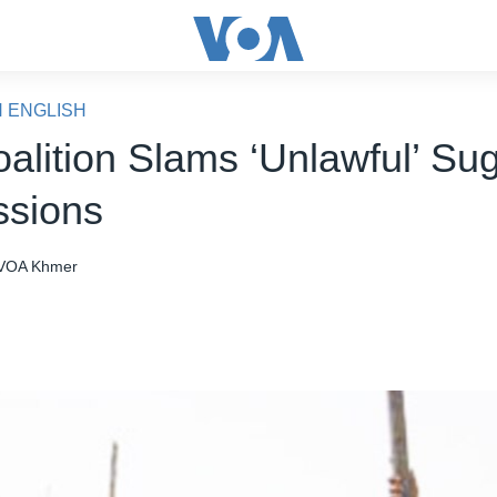
N ENGLISH
oalition Slams ‘Unlawful’ Su
sions
VOA Khmer