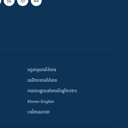
អក្ខរកម្មសារព័ត៌មាន
សេរីភាពសារព័ត៌មាន
ការបោះឆ្នោតនៅអាមេរិកឆ្នាំ២០២០
Khmer-English
បទវិចារណកថា