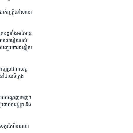
រ​ដាក់​ញត្តិ​នៅ​សាលា
លរដ្ឋ​ទាំង​អស់​មាន​
ពី​សាលារៀន​របស់​
ង​បញ្ឈប់​ការ​ជន្លៀស​
្តេញ​ប្រជាពលរដ្ឋ​
នៅ​ជាយ​ទីក្រុង​
 និង​ឈប់​បណ្តេញ​ចេញ។
រជាពលរដ្ឋ​ក្រ​ និង​
ាល​គួរតែ​ពិចារណា​