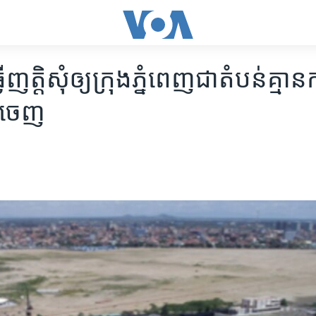
​ញត្តិ​សុំ​ឲ្យ​ក្រុង​ភ្នំពេញ​ជា​តំបន់​គ្មាន​
​ចេញ