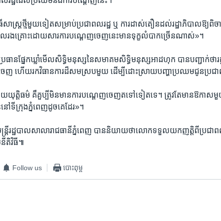
ាពលរដ្ឋ​ដែល​ប្រឈម​នឹង​ការ​បណ្តេញ​នេះ។
​ជា​វិធីសាស្ត្រ​ថ្មី​មួយ​ទៀត​សម្រាប់​ប្រជាពលរដ្ឋ​ ឬ​ ការ​ដាស់តឿន​ដល់​រដ្ឋាភិបាល​ឱ្យ​
ដែល​រងគ្រោះ​ដោយសារ​ការ​បណ្តេញចេញ​នេះ​មាន​ទុក្ខលំបាក​ច្រើន​ណាស់»។
្រធាន​ផ្នែក​ឃ្លាំមើល​សិទ្ធិ​មនុស្ស​នៃ​សមាគម​សិទ្ធិ​មនុស្ស​អាដហុក​ បាន​បញ្ជាក់​ថា​រដ
េញ​ ហើយ​រក​វិធានការ​ដ៏​សមស្រប​មួយ​ ដើម្បី​ដោះស្រាយ​បញ្ហា​ប្រឈម​ជូន​ប្រជ
ុត្តិធម៌​ គឺ​គួប្បី​មិន​មាន​ការ​បណ្តេញចេញ​ត​ទៅ​ទៀត​ទេ។​ ត្រូវ​តែ​មាន​ឱកាស​មួយ​
​នៅ​ទីក្រុង​ភ្នំពេញ​ដូច​គេ​ដែរ»។
ត្រី​រដ្ឋបាល​សាលា​រាជធានី​ភ្នំពេញ​ បាន​និយាយ​ថា​លោក​ទទួល​យក​ញត្តិ​ពី​ប្រជាពល
នីតិវិធី៕
Follow us
បោះពុម្ព