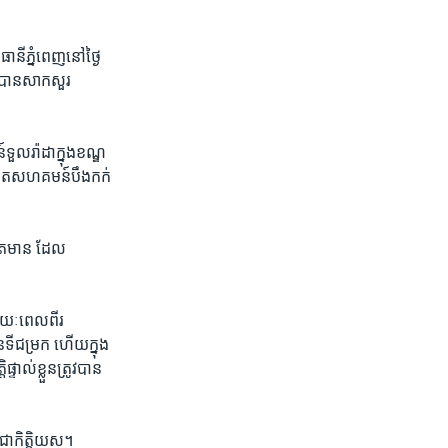
នីភ្នំពេញ​នៅ​ថ្ងៃ​
រ​បាន​សាកសួរ​
ួលរ៉ាដា​ក្នុង​ខណ្ឌ​
តីត​សហគមន៍​បឹងកក់​
ើត​មាន​ ដែល​
​រយៈពេល​ពីរ​
ទី​ជម្រក​ ហើយ​ក្នុង​
ទាល់​ខ្លួន​ត្រូវ​បាន​
​ជា​កិត្តិយស។