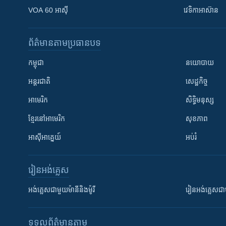
VOA 60 អាស៊ី
វេទិកា​អាស៊ាន
ព័ត៌មាន​តាមប្រធានបទ​
កម្ពុជា
នយោបាយ
អន្តរជាតិ
សេដ្ឋកិច្ច
អាមេរិក
សិទ្ធិមនុស្ស
ខ្មែរ​នៅអាមេរិក
សុខភាព
អាស៊ីអាគ្នេយ៍
អប់រំ
រៀន​​អង់គ្លេស
អង់គ្លេស​ជាមួយ​ម៉ានី​និង​ម៉ូរី
រៀន​​​​​​អង់គ្លេ
ទទួល​ព័ត៌មាន​តាម