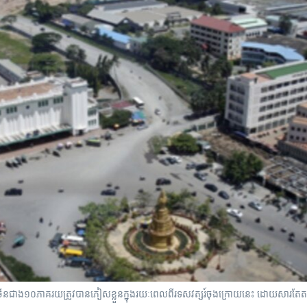
​ច្រើន​ជាង​១០​ភាគរយ​ត្រូវ​បាន​ភៀសខ្លួន​ក្នុង​រយៈពេល​ពីរ​ទសវត្សរ៍​ចុងក្រោយ​នេះ​ ដោយសារ​តែ​តម្