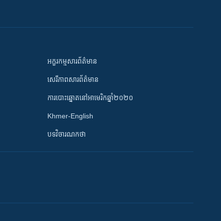
អក្ខរកម្មសារព័ត៌មាន
សេរីភាពសារព័ត៌មាន
ការបោះឆ្នោតនៅអាមេរិកឆ្នាំ២០២០
Khmer-English
បទវិចារណកថា