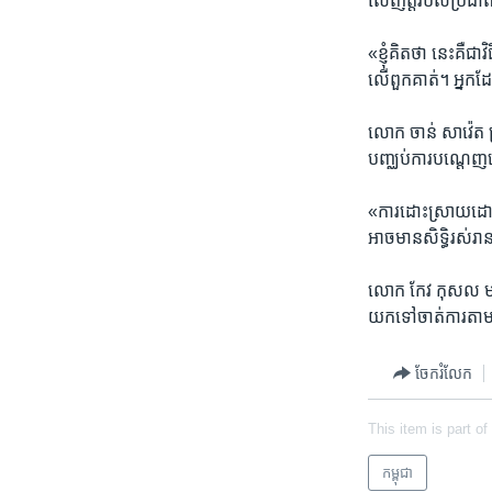
លើ​ញត្តិ​របស់​ប្រជ
«ខ្ញុំ​គិត​ថា​ នេះ​គឺ
លើ​ពួកគាត់។ អ្នក​
លោក​ ចាន់​ សាវ៉េត​ ប
បញ្ឈប់​ការ​បណ្តេញច
«ការ​ដោះស្រាយ​ដោយ​យ
អាច​មាន​សិទ្ធិ​រស់រាន
លោក​ កែវ​ កុសល​ មន្
យក​ទៅ​ចាត់​ការ​តាម​
ចែករំលែក
This item is part of
កម្ពុជា