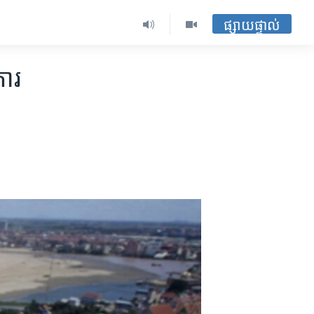
ផ្សាយផ្ទាល់
ការ​