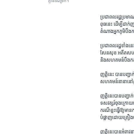
គ្មាន​​ទី​ជម្រក។
ប្រជាពលរដ្ឋ​ប្រមាណ​
ពុធ​នេះ​ ដើម្បី​ដាក
តំណាង​អ្នក​ភូមិ​បឹងកក
ប្រជាពលរដ្ឋ​ទាំងនេះ
សែនសុខ​ អតីត​សហគម
និង​សហគមន៍​បឹងក
ញត្តិ​នេះ​ បាន​បញ្ជ
សហគមន៍​នានា​នៅ​ក្ន
ញត្តិ​នេះ​បានបញ្ជាក់
ទសវត្សរ៍​ចុងក្រោយ​នេ
ករណី​ខ្លះ​ធ្វើ​ឱ្យ​មាន
បំផ្លាញ​ដោយ​គ្រឿង
ញត្តិ​នេះ​បាន​អំពាវ