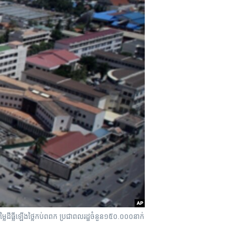
លៃ​ដីធ្លី​ឡើង​ថ្លៃ​កប់​ពពក​ ប្រជាពលរដ្ឋ​ចំនួន​១៥០.០០០​នាក់​