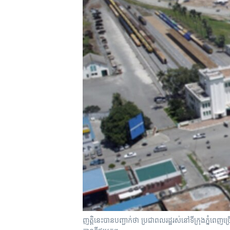
រចនា
សម្ព័ន្ធ​
រំលង​
និង​
ចូល​
ទៅ​
កាន់​
ទំព័រ​
ស្វែង​
រក
ញត្តិ​នេះ​បានបញ្ជាក់​ថា​ ប្រជាពលរដ្ឋ​រស់នៅ​ទីក្រុង​ភ្នំពេញ