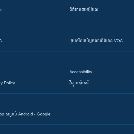
ts
ព័ត៌មាន​តាម​អ៊ីមែល
OA
ក្រម​​​សីលធម៌​​​អ្នក​​​សារព័ត៌មាន VOA
Accessibility
y Policy
វិទ្យុ​អាស៊ី​សេរី
 App សម្រាប់ Android - Google