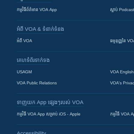
កម្មវិធី​ព័ត៌មាន VOA App
ស្តាប់ Podcas
អំពី​ VOA & ទំនាក់ទំនង
អំពី​ VOA
ធម្មនុញ្ញ​នៃ V
គេហទំព័រ​​ទាក់ទង
USAGM
VOA English
VOA Public Relations
VOA's Privac
ទាញយក​ App ផ្សេងៗ​របស់​ VOA
Khmer English
កម្មវិធី​ VOA App សម្រាប់ iOS - Apple
កម្មវិធី​ VOA
បណ្តាញ​សង្គម
Accessibility