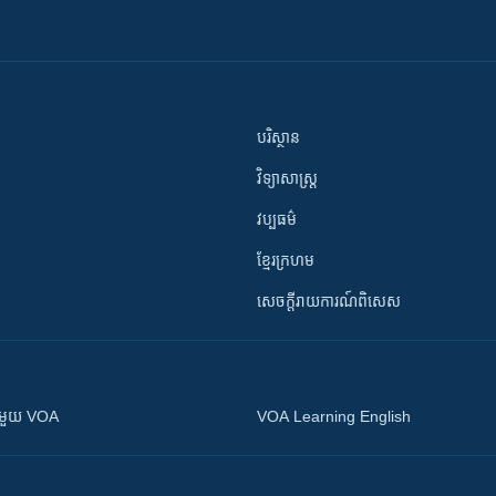
បរិស្ថាន
វិទ្យាសាស្រ្ត
វប្បធម៌
ខ្មែរក្រហម
សេចក្តីរាយការណ៍ពិសេស
ស​​ជាមួយ VOA
VOA Learning English