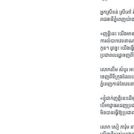
អ្នកស្រី​ទន់​ ស្រីពៅ
រាជធានី​ភ្នំពេញ​យ៉ាង​
«ញត្តិ​នេះ​ យើង​មាន
ការ​លំបាក​វេទនា​ណាស
កូន។ ដូច្នេះ​ យើង​ធ្
ប្រជាពលរដ្ឋ​ចេញពី​
លោក​លឹម​ សំបូរ​ អាយ
ចេញពី​ទីក្រុងដែល​បន្
ភ្នំពេញ​កាន់​តែ​វេទន
«ខ្ញុំ​ដាក់​ញត្តិ​នេ
បើ​អាជ្ញាធរ​ដេញ​ប្រ
មិន​បាន​ធ្វើឱ្យ​ប្រជ
លោក​ សៀ ​ភារ៉ុម នាយ