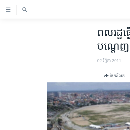
ភ្ជាប់​
ទៅ​
គេហទំព័រ​
ស្វែង​
កម្ពុជា
រក
ពលរដ្ឋ​ធ្វើ
ទាក់ទង
អន្តរជាតិ
រំលង​
បណ្តេញ
និង​
អាមេរិក
ចូល​
ចិន
02 វិច្ឆិកា 2011
ទៅ​​
ទំព័រ​
ហេឡូវីអូអេ
ព័ត៌មាន​​
ចែករំលែក
កម្ពុជាច្នៃប្រតិដ្ឋ
តែ​
ម្តង
ព្រឹត្តិការណ៍ព័ត៌មាន
រំលង​
ទូរទស្សន៍ / វីដេអូ​
និង​
ចូល​
វិទ្យុ / ផតខាសថ៍
ទៅ​
កម្មវិធីទាំងអស់
ទំព័រ​