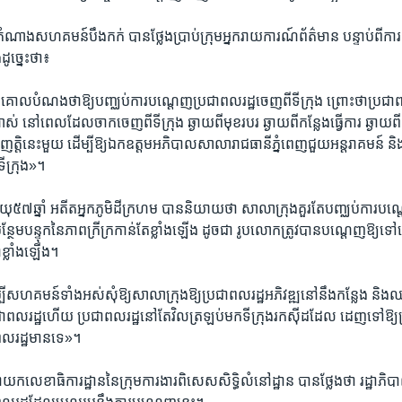
​ តំណាង​សហគមន៍​បឹងកក់​ បាន​ថ្លែងប្រាប់​ក្រុម​អ្នក​រាយការណ៍​ព័ត៌មាន​ បន្ទាប់​ពី​កា
ដូច្នេះ​ថា៖
​គោលបំណង​ថា​ឱ្យ​បញ្ឈប់​ការ​បណ្តេញ​ប្រជាពលរដ្ឋ​ចេញ​ពី​ទីក្រុង​ ព្រោះ​ថា​ប្រជាព
់​ នៅ​ពេល​ដែល​ចាកចេញ​ពី​ទីក្រុង​ ឆ្ងាយពី​មុខរបរ​ ឆ្ងាយពី​កន្លែង​ធ្វើការ​ ឆ្ងាយ
វើ​ញត្តិ​នេះ​មួយ​ ដើម្បី​ឱ្យ​ឯកឧត្តម​អភិបាល​សាលា​រាជធានី​ភ្នំពេញជួយ​អន្តរាគមន៍​ និ
ទីក្រុង»។
ុ​៥៧​ឆ្នាំ​ អតីត​អ្នកភូមិ​ដី​ក្រហម​ បាន​និយាយ​ថា​ សាលាក្រុង​គួរតែ​បញ្ឈប់​ការ​បណ
ថែម​បន្ទុក​នៃ​ភាពក្រីក្រ​កាន់​តែ​ខ្លាំង​ឡើង​ ដូចជា​ រូបលោក​ត្រូវ​បាន​បណ្តេញ​ឱ្យ​ទៅ​
ា​ខ្លាំង​ឡើង។
ះ​ដើម្បី​សហគមន៍​ទាំង​អស់​សុំឱ្យ​សាលា​ក្រុង​ឱ្យ​ប្រជាពលរដ្ឋ​អភិវឌ្ឍ​នៅ​នឹង​កន្លែង​
ជាពលរដ្ឋ​ហើយ​ ប្រជាពលរដ្ឋ​នៅ​តែ​វិលត្រឡប់​មក​ទីក្រុង​រក​ស៊ី​ដដែល​ ដេញ​ទៅ​ឱ្យ​ប្
ាពលរដ្ឋ​មាន​ទេ»។
ក​លេខាធិការដ្ឋាន​នៃ​ក្រុម​ការងារ​ពិសេស​សិទ្ធិ​លំនៅដ្ឋាន​ បាន​ថ្លែង​ថា​ រដ្ឋាភិប