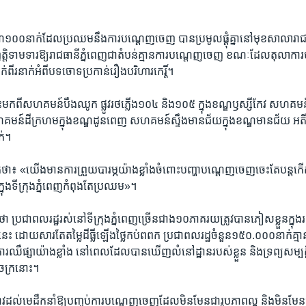
១០០​នាក់​ដែល​ប្រឈម​នឹង​ការ​បណ្តេញ​ចេញ​ បាន​ប្រមូលផ្តុំ​គ្នា​នៅ​មុខ​សាលា​រាជធា
់​ញត្តិ​ទាមទារ​ឱ្យ​រាជធានី​ភ្នំពេញ​ជា​តំបន់​គ្មាន​ការ​បណ្តេញចេញ​ ខណៈ​ដែល​តុលាកា
់​ពីរ​នាក់​អំពី​បទចោទ​ប្រកាន់​រឿង​បរិហារ​កេរ្តិ៍។
​មក​ពី​សហគមន៍​បឹងឈូក​ ផ្លូវ​រថភ្លើង​១០៤​ និង​១០៥​ ក្នុង​ខណ្ឌ​ឫស្សីកែវ​ សហគមន៍​ទ
ន៍​ដី​ក្រហម​ក្នុង​ខណ្ឌ​ដូនពេញ​ សហគមន៍​ស្ទឹងមានជ័យ​ក្នុង​ខណ្ឌ​មានជ័យ​ អ
ក់។
ាក់​ថា៖ «យើង​មាន​ការ​ព្រួយបារម្ភ​យ៉ាងខ្លាំង​ចំពោះ​បញ្ហា​បណ្តេញ​ចេញ​ចេះ​តែ​បន្ត​ក
ុង​ទីក្រុង​ភ្នំពេញ​កំពុងតែ​ប្រឈម»។
​ថា​ ប្រជាពលរដ្ឋ​រស់នៅ​ទីក្រុង​ភ្នំពេញ​ច្រើន​ជាង​១០​ភាគរយ​ត្រូវ​បាន​ភៀសខ្លួន​ក្នុង
ះ​ ដោយសារ​តែ​តម្លៃ​ដីធ្លី​ឡើង​ថ្លៃ​កប់​ពពក​ ប្រជាពលរដ្ឋ​ចំនួន​១៥០.០០០​នាក់​គ្មាន
​ការ​ឈឺ​ផ្សា​យ៉ាងខ្លាំង​ នៅ​ពេល​ដែល​បាន​ឃើញ​លំនៅដ្ឋាន​របស់​ខ្លួន​ និង​ទ្រព្យសម្បត្តិ​ផ្
ចក្រ​នោះ។
នាវ​ដល់​មេដឹកនាំ​ឱ្យ​បញ្ចប់​ការ​បណ្តេញចេញ​ដែល​មិនមែន​ជា​រូបភាព​ល្អ​ និង​មិនមែន