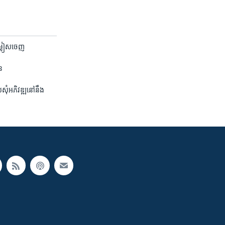
​ជម្លៀស​ចេញ
ន​
ំ​អភិវឌ្ឍ​នៅ​នឹង​