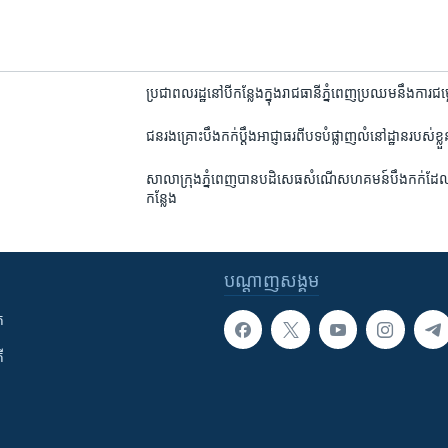
ប្រជាពលរដ្ឋ​នៅ​បី​កន្លែង​ក្នុង​រាជធានី​ភ្នំពេញ​ប្រឈម​នឹង​ការ
ជនរងគ្រោះ​បឹងកក់​ប្តឹង​អាជ្ញាធរ​ពី​បទ​បំផ្លាញ​លំនៅដ្ឋាន​របស់​ខ្លួ
សាលាក្រុង​ភ្នំពេញ​បាន​បដិសេធ​សំណើ​សហគមន៍​បឹងកក់​ដែល​សុ
កន្លែង
បណ្តាញ​សង្គម
ក
ី