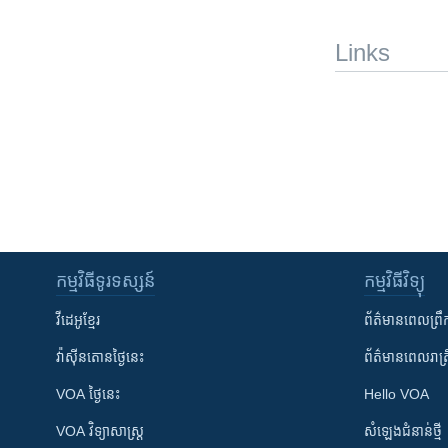
Links
កម្មវិធី​ទូរទស្សន៍
កម្មវិធី​វិទ្យុ
វីដេអូ​ខ្មែរ
ព័ត៌មាន​ពេល​ព្រឹ
វ៉ាស៊ីនតោន​ថ្ងៃ​នេះ
ព័ត៌មាន​​ពេល​រាត្រ
VOA ថ្ងៃនេះ
Hello VOA
VOA ​វិទ្យាសាស្ត្រ
សំឡេង​ជំនាន់​ថ្មី