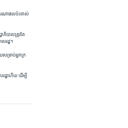
ពិចារណា​ផល​ប៉ះពាល់​
្ឋាភិបាល​ត្រូវតែ​
ាពលរដ្ឋ។
សម្រាប់​អ្នកក្រ​
រដ្ឋ​ហើយ​ ដើម្បី​