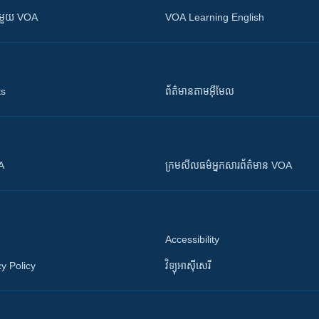
ស​​ជាមួយ VOA
VOA Learning English
ts
ព័ត៌មាន​តាម​អ៊ីមែល
OA
ក្រម​​​សីលធម៌​​​អ្នក​​​សារព័ត៌មាន VOA
Accessibility
y Policy
វិទ្យុ​អាស៊ី​សេរី