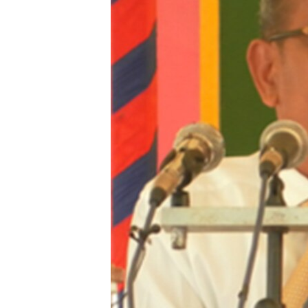
រចនា
សម្ព័ន្ធ​
រំលង​
និង​
ចូល​
ទៅ​
កាន់​
ទំព័រ​
ស្វែង​
រក