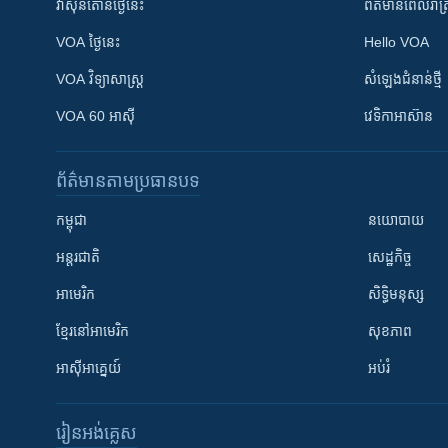
វ៉ាស៊ីនតោន​ថ្ងៃ​នេះ
ព័ត៌មាន​​ពេល​រាត្រ
VOA ថ្ងៃនេះ
Hello VOA
VOA ​វិទ្យាសាស្ត្រ
សំឡេង​ជំនាន់​ថ្មី
VOA 60 អាស៊ី
វេទិកា​អាស៊ាន
ព័ត៌មាន​តាមប្រធានបទ​
កម្ពុជា
នយោបាយ
អន្តរជាតិ
សេដ្ឋកិច្ច
អាមេរិក
សិទ្ធិមនុស្ស
ខ្មែរ​នៅអាមេរិក
សុខភាព
អាស៊ីអាគ្នេយ៍
អប់រំ
រៀន​​អង់គ្លេស