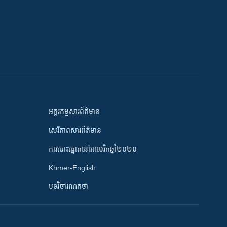
អក្ខរកម្មសារព័ត៌មាន
សេរីភាពសារព័ត៌មាន
ការបោះឆ្នោតនៅអាមេរិកឆ្នាំ២០២០
Khmer-English
បទវិចារណកថា