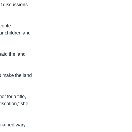
ut discussions
people
ur children and
said the land
.
to make the land
 for a title,
fiscation,” she
emained wary.