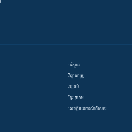
ី
បរិស្ថាន
វិទ្យាសាស្រ្ត
វប្បធម៌
ខ្មែរក្រហម
សេចក្តីរាយការណ៍ពិសេស