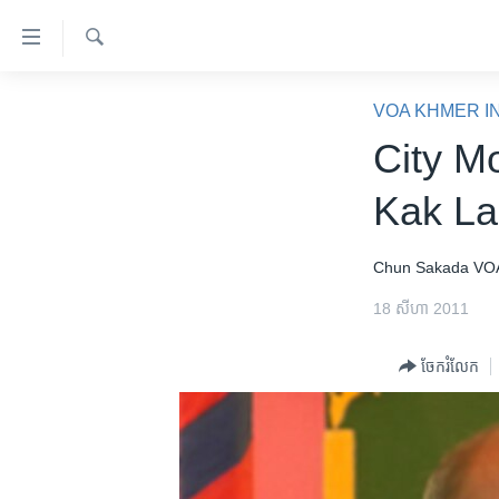
ភ្ជាប់​
ទៅ​
គេហទំព័រ​
ស្វែង​
កម្ពុជា
រក
VOA KHMER I
ទាក់ទង
អន្តរជាតិ
City M
រំលង​
និង​
អាមេរិក
Kak La
ចូល​
ចិន
ទៅ​​
ទំព័រ​
ហេឡូវីអូអេ
Chun Sakada
VO
ព័ត៌មាន​​
កម្ពុជាច្នៃប្រតិដ្ឋ
18 សីហា 2011
តែ​
ម្តង
ព្រឹត្តិការណ៍ព័ត៌មាន
ចែករំលែក
រំលង​
ទូរទស្សន៍ / វីដេអូ​
និង​
ចូល​
វិទ្យុ / ផតខាសថ៍
ទៅ​
កម្មវិធីទាំងអស់
ទំព័រ​