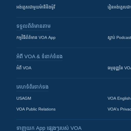
អង់គ្លេស​ជាមួយ​ម៉ានី​និង​ម៉ូរី
រៀន​​​​​​អង់គ្លេ
ទទួល​ព័ត៌មាន​តាម
កម្មវិធី​ព័ត៌មាន VOA App
ស្តាប់ Podcas
អំពី​ VOA & ទំនាក់ទំនង
អំពី​ VOA
ធម្មនុញ្ញ​នៃ V
គេហទំព័រ​​ទាក់ទង
USAGM
VOA English
VOA Public Relations
VOA's Privac
ទាញយក​ App ផ្សេងៗ​របស់​ VOA
Khmer English