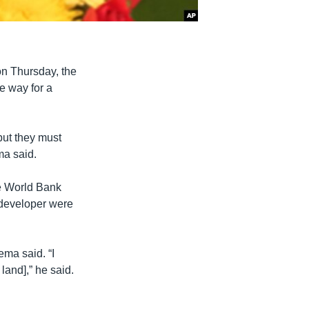
on Thursday, the
e way for a
 but they must
ma said.
he World Bank
e developer were
ema said. “I
land],” he said.