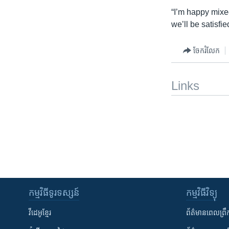
“I’m happy mixe
we’ll be satisfie
ចែករំលែក
Links
កម្មវិធី​ទូរទស្សន៍
កម្មវិធី​វិទ្យុ
វីដេអូ​ខ្មែរ
ព័ត៌មាន​ពេល​ព្រឹ