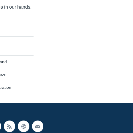
s in our hands,
Land
eeze
ration