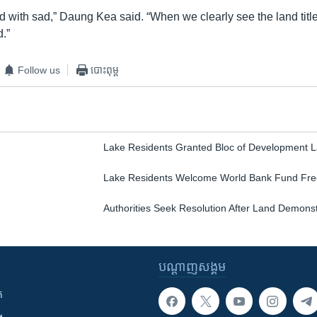
d with sad,” Daung Kea said. “When we clearly see the land title
d.”
Follow us
បោះពុម្ព
Lake Residents Granted Bloc of Development 
Lake Residents Welcome World Bank Fund Fr
Authorities Seek Resolution After Land Demonst
បណ្តាញ​សង្គម
ក