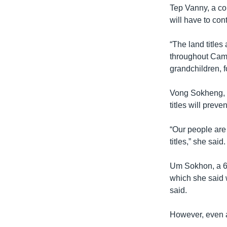
Tep Vanny, a com
will have to con
“The land titles
throughout Camb
grandchildren, 
Vong Sokheng, a 
titles will preve
“Our people are
titles,” she said.
Um Sokhon, a 60-
which she said w
said.
However, even a