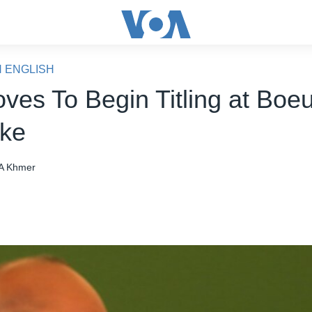
N ENGLISH
oves To Begin Titling at Boe
ke
A Khmer