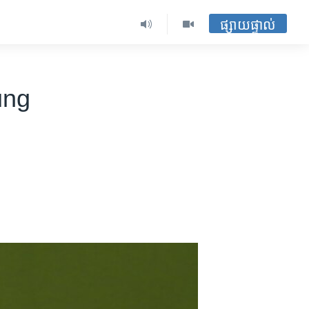
ផ្សាយផ្ទាល់
ung