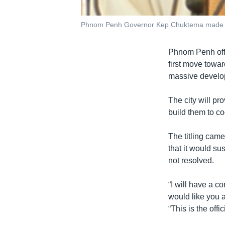
Phnom Penh Governor Kep Chuktema made t
Phnom Penh offi
first move towa
massive develo
The city will pr
build them to 
The titling came
that it would su
not resolved.
“I will have a c
would like you 
“This is the offic