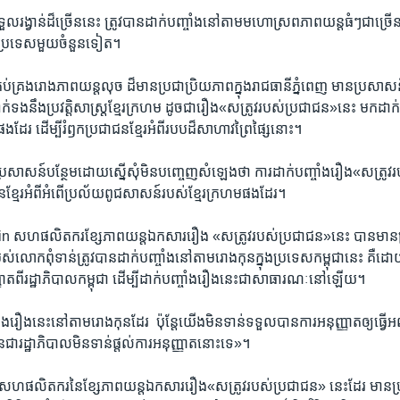
លរង្វាន់​ដ៏​ច្រើននេះ ​ត្រូវ​បាន​ដាក់​បញ្ចាំង​នៅ​តាម​មហោស្រព​ភាព​យន្ត​ធំៗ​ជាច្រើន​
ុង​ប្រទេស​មួយចំនួន​ទៀត។
្រប់គ្រង​រោង​ភាពយន្ត​លុច ​ដ៏​មាន​ប្រជាប្រិយ​ភាពក្នុង​រាជធានី​ភ្នំពេញ ​មាន​ប្រសាសន
់ទង​នឹង​ប្រវត្តិសាស្ត្រ​ខ្មែរក្រហម​ ​ដូចជា​រឿង​«សត្រូវ​របស់​ប្រជាជន​»នេះ​ មក​ដាក់​ប
រ​ ដើម្បី​រំឭក​ប្រជាជន​ខ្មែរ​អំពី​របប​ដ៏​សាហាវ​ព្រៃផ្សៃ​នោះ។
្រសាសន៍​បន្ថែម​ដោយ​ស្នើ​សុំ​មិន​បញ្ចេញ​សំឡេង​ថា ​ការ​ដាក់​បញ្ចាំង​រឿង​«សត្រូវ​
ជន​ខ្មែរ​អំពី​អំពើ​ប្រល័យ​ពូជសាសន៍​របស់​ខ្មែរ​ក្រហម​ផង​ដែរ។
សហ​ផលិតករ​ខ្សែ​ភាពយន្ត​ឯកសារ​រឿង​ «សត្រូវ​របស់​ប្រជាជន»​នេះ​ បាន​មាន​ប
់​លោក​ពុំទាន់​ត្រូវបាន​ដាក់​បញ្ចាំង​នៅតាម​រោងកុន​ក្នុង​ប្រទេស​កម្ពុជា​នេះ ​គឺ​ដោ
ាត​ពី​រដ្ឋាភិបាល​កម្ពុជា ដើម្បី​ដាក់​បញ្ចាំង​រឿង​នេះ​ជា​សាធារណៈ​នៅ​ឡើយ។
​រឿង​នេះ​នៅ​តាម​រោងកុន​ដែរ ​ ​ប៉ុន្តែ​យើង​មិនទាន់​ទទួល​បាន​ការអនុញ្ញាត​ឲ្យ​ធ្វើ​អញ្ចឹ
​បាន​ជារដ្ឋាភិបាល​មិនទាន់​ផ្តល់​ការ​អនុញ្ញាត​នោះ​ទេ»។
​សហ​ផលិតករ​នៃ​ខ្សែ​ភាពយន្ត​ឯកសារ​រឿង​«សត្រូវ​របស់​ប្រជាជន» ​នេះ​ដែរ​ ​មាន​