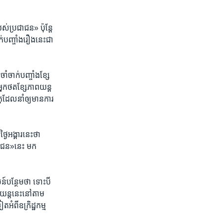
ស់​ប្រជាជន»​ ប៉ុន្តែ​
់​បញ្ចាំង​រឿង​នេះ​ជា​
​ចាក់​បញ្ចាំង​ខ្សែ​
នក​ថត​ខ្សែ​ភាពយន្ត​
ដែល​នាំ​ឲ្យ​មាន​ការ​
ៃ​អង្គារ​នេះ​ថា ​
ាជន»​នេះ ​មក​
បន្ថែម​ថា ​ទោះ​បី​
ពយន្ត​នេះ​នៅ​តាម​
ំពី​ឧក្រិដ្ឋ​កម្ម​