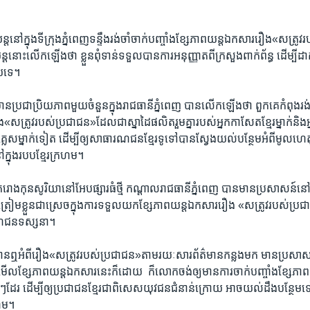
នៅ​ក្នុង​ទីក្រុង​ភ្នំពេញ​ទន្ទឹង​រង់ចាំ​ចាក់​បញ្ចាំង​ខ្សែ​ភាពយន្ត​ឯកសារ​រឿង​«សត្រូវ​រប
ត​នោះ​លើក​ឡើង​ថា ​ខ្លួន​ពុំ​ទាន់​ទទួល​បាន​ការអនុញ្ញាត​ពី​ក្រសួង​ពាក់​ព័ន្ធ​ ដើម្បី​ដាក
​ទេ។
ប្រជាប្រិយ​ភាព​មួយ​ចំនួន​ក្នុង​រាជធានី​ភ្នំពេញ ​បាន​លើកឡើង​ថា​ ​ពួកគេ​កំពុង​រង់ចាំ
ត្រូវ​របស់​ប្រជាជន»​ដែល​ជា​ស្នាដៃ​ផលិត​រួមគ្នា​របស់​អ្នកកាសែត​ខ្មែរ​ម្នាក់​និង​អ្
េស​ម្នាក់ទៀត​ ដើម្បី​ឲ្យ​សាធារណ​ជន​ខ្មែរ​ទូទៅ​បាន​ស្វែង​យល់​បន្ថែម​អំពី​មូលហេតុ​
ៅក្នុង​របប​ខ្មែរ​ក្រហម។
ោងកុន​សូរិយា​នៅ​អែប​ផ្សារ​ធំ​ថ្មី ​កណ្ដាល​រាជធានី​ភ្នំពេញ​ ​បាន​មាន​ប្រសាសន៍​នៅ​ថ្ង
ៀម​ខ្លួន​ជាស្រេច​ក្នុង​ការ​ទទួល​យក​ខ្សែ​ភាពយន្ត​ឯកសារ​រឿង​ «សត្រូវ​របស់​ប្រជ
រណ​ជន​ទស្សនា។
ាន​ឮ​អំពី​រឿង​«សត្រូវ​របស់​ប្រជាជន»​តាមរយៈ​សារព័ត៌មាន​កន្លងមក​ មាន​ប្រសាសន៍​
មើល​ខ្សែ​ភាពយន្ត​ឯកសារ​នេះ​ក៏​ដោយ​ ​ ក៏​លោក​ចង់​ឲ្យ​មាន​ការ​ចាក់​បញ្ចាំង​ខ្សែ​ភា
ៗ​ដែរ ​ដើម្បី​ឲ្យ​ប្រជាជន​ខ្មែរ​ជាពិសេស​យុវជន​ជំនាន់​ក្រោយ​ អាច​យល់​ដឹង​បន្ថែម​ទៀត​អ
រហម។