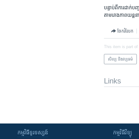
បន្ទាប់​ពី​ការ​ដាក់​ប
តាម​រោង​ភាពយន្ត​នានា​
ចែករំលែក
This item is part of
សិល្បៈនិងវប្បធម៌
Links
កម្មវិធី​ទូរទស្សន៍
កម្មវិធី​វិទ្យុ