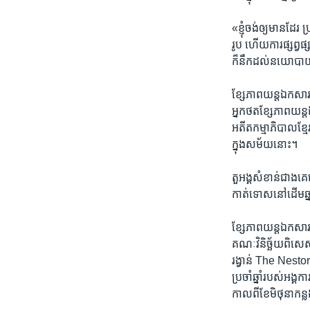
«ខ្ញុំ​ចង់​ឲ្យ​មាន​ដែរ
រូប​ ​ហើយ​ការ​ផ្សព្វ
ក៏​នឹក​ដល់​នយោបា
ខ្សែ​ភាពយន្ត​ឯកសារ​
អ្នក​ថត​ខ្សែ​ភាពយន
អតីត​កម្មាភិបាល​ខ្មែ
ក្នុង​សម័យ​នោះ។
តួអង្គ​សំខាន់​ជាងគេ​
កាត់ទោស​នៅ​ដើម​ឆ្
ខ្សែ​ភាពយន្ត​ឯកសារ​ 
គណៈ​វិនិច្ឆ័យ​ពិសេ
រង្វាន់ ​The Nesto
ប្រចាំឆ្នាំ​របស់​អង្
កាលពីខែ​មិថុនា​កន្