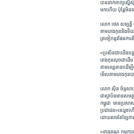
បាន​ដាក់​ពាក្យ​ស្នើ​ស
មក​ហើយ​ ​ប៉ុន្តែ​មិន
លោក ​ថេត សម្បត្តិ 
តាម​រោងកុន​និង​ទី​ជន
ត្រចៀក​នូវ​ផែនការ​និង
«ប្រសិនជា​យើង​ទទួល​
រោងកុន​លុច​ជាដើម ដើ
តាម​ខេត្ត​នានាដើម្បី
មើល​តាម​រោងកុន​បាន​
លោក ​ស៊ិន ច័ន្ទសាយ៉ា
ជា​ស្ថាប័ន​មាន​សមត្ថ​
កម្ពុជា​ ​ មានប្រសាស
ប្រជាជន»​នេះ​រួច​ហើយ​
ដោយសារ​តែ​ខ្សែ​ភា
«ខាង​គណៈកម្មការ​ហ្ន