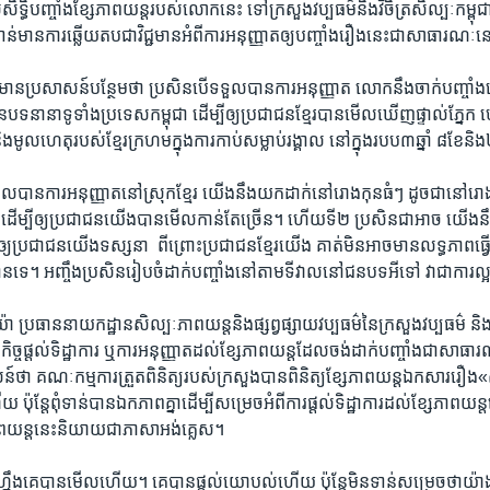
ុំ​សិទ្ធិ​បញ្ចាំង​ខ្សែ​ភាពយន្ត​របស់​លោក​នេះ ​ទៅ​ក្រសួង​វប្បធម៌​និង​វិចិត្រ​សិល្បៈ​កម្ពុ
ទាន់​មាន​ការ​ឆ្លើយតប​ជា​វិជ្ជមាន​អំពី​ការ​អនុញ្ញាត​ឲ្យ​បញ្ចាំង​រឿង​នេះ​ជា​សាធារ
មាន​ប្រសាសន៍​បន្ថែម​ថា ​ប្រសិនបើ​ទទួល​បាន​ការអនុញ្ញាត​ ​លោក​នឹង​ចាក់​បញ្ចាំ
បទ​នានា​ទូទាំង​ប្រទេស​កម្ពុជា​ ដើម្បី​ឲ្យ​ប្រជាជន​ខ្មែរ​បាន​មើលឃើញ​ផ្ទាល់ភ្នែក​ 
​មូលហេតុ​របស់​ខ្មែរ​ក្រហម​ក្នុង​ការ​កាប់សម្លាប់​រង្គាល ​នៅ​ក្នុង​របប​៣​ឆ្នាំ ៨ខែ​និ
បាន​ការអនុញ្ញាត​នៅ​ស្រុក​ខ្មែរ​ ​យើង​នឹង​យក​ដាក់​នៅ​រោង​កុន​ធំៗ​ ដូចជា​នៅ​រោ
ម្បី​ឲ្យ​ប្រជាជន​យើង​បាន​មើល​កាន់តែ​ច្រើន។​ ហើយ​ទី​២​ ប្រសិន​ជា​អាច ​យើង​នឹ
​ឲ្យ​ប្រជាជន​យើង​ទស្សនា​ ​ ពីព្រោះ​ប្រជាជន​ខ្មែរ​យើង​ ​គាត់​មិន​អាច​មាន​លទ្ធភាព​ធ្វ
ទេ។​ អញ្ចឹង​ប្រសិន​រៀបចំ​ដាក់​បញ្ចាំង​នៅ​តាម​ទីវាល​នៅ​ជនបទ​អី​ទៅ​ ​វា​ជា​ការ​ល
 ​ប្រធាន​នាយកដ្ឋាន​សិល្បៈ​ភាពយន្ត​និង​ផ្សព្វផ្សាយ​វប្បធម៌​នៃ​ក្រសួង​វប្បធម៌ និង​
កិច្ច​ផ្តល់​ទិដ្ឋាការ​ ឬ​ការ​អនុញ្ញាត​ដល់​ខ្សែ​ភាពយន្ត​ដែល​ចង់​ដាក់​បញ្ចាំង​ជា​សាធារ
ន៍​ថា ​គណៈ​កម្មការ​ត្រួត​ពិនិត្យ​របស់​ក្រសួង​បាន​ពិនិត្យ​ខ្សែ​ភាពយន្ត​ឯកសារ​រឿង​«
 ​ប៉ុន្តែពុំ​ទាន់​បាន​ឯកភាព​គ្នា​ដើម្បី​សម្រេច​អំពី​ការ​ផ្តល់​ទិដ្ឋាការ​ដល់​ខ្សែ​ភាពយន
ពយន្ត​នេះ​និយាយ​ជា​ភាសា​អង់គ្លេស។
ឹង​គេ​បាន​មើល​ហើយ។ ​គេ​បាន​ផ្តល់​យោបល់​ហើយ ​ប៉ុន្តែ​មិនទាន់​សម្រេច​ថា​យ៉ាង​ម