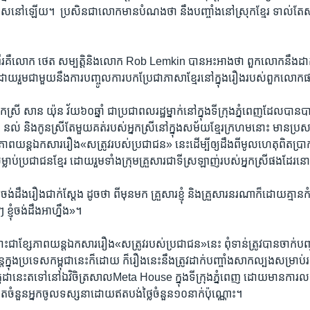
លេស​នៅឡើយ។ ​ ប្រសិនជា​លោក​មាន​បំណង​ថា នឹង​បញ្ចាំង​នៅ​ស្រុក​ខ្មែរ​ ​ទាល់​តែ​ស
គឺ​លោក​ ថេត សម្បត្តិ​និង​លោក ​Rob Lemkin ​បាន​អះអាង​ថា ​ពួក​លោក​នឹង​ដាក់​ពា
ដោយ​រួមជាមួយ​នឹង​ការ​បញ្ចូល​ការ​បកប្រែ​ជា​ភាសា​ខ្មែរ​នៅ​ក្នុង​រឿង​របស់​ពួក​លោក
្រី ​សាន យ៉ុន ​វ័យ​៦០ឆ្នាំ​ ជា​ប្រជាពលរដ្ឋ​ម្នាក់​នៅ​ក្នុង​ទីក្រុង​ភ្នំពេញ​ដែល​បាន​បាត
ល់ និង​កូន​ស្រី​តែមួយ​គត់​របស់អ្នកស្រី​នៅ​ក្នុង​សម័យ​ខ្មែរ​ក្រហមនោះ​ មានប្រសាស
ែ​ភាពយន្ត​ឯកសារ​រឿង​«សត្រូវ​របស់​ប្រជាជន» ​នេះ​ដើម្បី​ឲ្យ​ដឹង​ពី​មូលហេតុ​ពិត​ប្រាកដ​
ម្លាប់​ប្រជាជន​ខ្មែរ​ ​ដោយ​រួមទាំង​ក្រុម​គ្រួសារ​ជាទី​ស្រឡាញ់​របស់​អ្នកស្រី​ផង​ដែរ​ន
អី​ចង់​ដឹង​រឿង​ជាក់ស្តែង​ ​ដូចថា​ ​ពីមុន​មក​ ​គ្រួសារ​ខ្ញុំ​ ​និង​គ្រួសារ​នរណា​ក៏ដោយ​គ្មាន
្ញុំ​ចង់​ដឹង​អាហ្នឹង»។
ទោះជា​ខ្សែ​ភាពយន្ត​ឯកសារ​រឿង​«សត្រូវ​របស់​ប្រជាជន»​នេះ ​ពុំ​ទាន់​ត្រូវបាន​ចាក់​ប
នុង​ប្រទេស​កម្ពុជា​នេះ​ក៏ដោយ​ ​ក៏​រឿង​នេះ​នឹងត្រូវ​ដាក់​បញ្ចាំង​សាកល្បង​សម្រាប់​រយៈ
ែ​កក្កដា​នេះ​តទៅ​នៅឯ​វិចិត្រ​សាល​Meta House ​ក្នុង​ទីក្រុង​ភ្នំពេញ​ ដោយ​មាន​ការ​លក
ិត​ចំនួន​អ្នក​ចូល​ទស្សនា​ដោយ​ឥត​បង់ថ្លៃ​ចំនួន​១០​នាក់​ប៉ុណ្ណោះ។