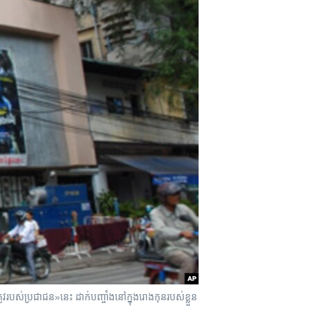
​របស់​ប្រជាជន​»​នេះ​ ​ដាក់​បញ្ចាំង​នៅក្នុង​រោងកុន​របស់​ខ្លួន​​