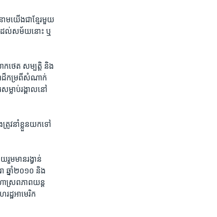
ុងនាម​យើង​ជា​ខ្មែរ​មួយ​
ឹក​ដល់​សម័យ​នោះ​ ឬ​
ោក​ថេត សម្បត្តិ និង​
៏​កម្រ​ពី​សំណាក់​
​សម្លាប់​រង្គាល​នៅ
រូវ​នាំ​ខ្លួន​យក​ទៅ​
​រួមមាន​រង្វាន់​
ឆ្នាំ​២០១០ ​និង​
មហោស្រព​ភាពយន្ត​
​រដ្ឋ​អាមេរិក​