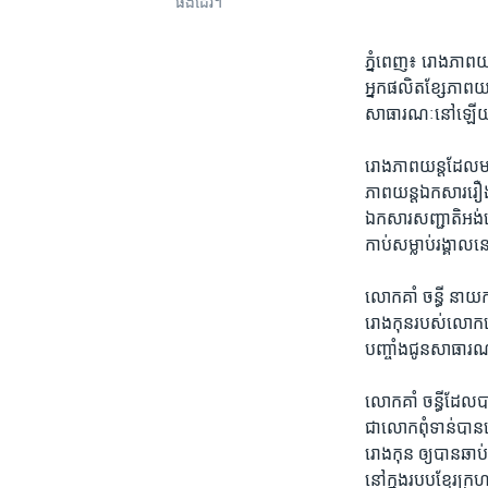
ផងដែរ។​​
ភ្នំពេញ៖ រោង​ភាពយន្ត​
អ្នក​ផលិត​ខ្សែ​ភាពយន្
សាធារណៈ​នៅឡើយ
រោង​ភាពយន្ត​ដែល​មាន​
ភាពយន្ត​ឯកសារ​រឿង​«ស
ឯកសារ​សញ្ជាតិ​អង់គ្ល
កាប់​សម្លាប់​រង្គាល​ន
លោក​គាំ ចន្ធី ​នាយក​រ
រោងកុន​របស់​លោក​ត្រ
បញ្ចាំង​ជូន​សាធា
លោក​គាំ ចន្ធី​ដែល​ប
ជា​លោក​ពុំ​ទាន់​បាន​
រោងកុន​ ឲ្យ​បាន​ឆាប់​
នៅក្នុង​របប​ខ្មែរ​ក្