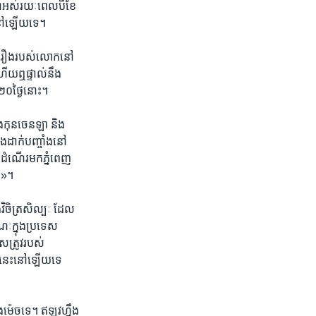
ជា​អស់​រយៈ​ពេល​បី​ខែ​
ណៈ​នៅឡើយ​ទេ។
ង​រឿង​របស់​លោក​នៅ​
​ហើយ​ឮផ្ទាល់​នឹង
ង​២០ថ្ងៃ​នោះ។
ង​កុន​ចេនឡា និង​
ងដាក់​បញ្ចាំង​នៅ​
ើ​ដំណើរ​មក​ភ្នំពេញ​
្អ»។
វិចិត្រ​សិល្បៈ ដែល​
ណៈ​ក្នុង​ប្រទេស​
សត្រូវ​របស់​
្ត​នេះ​នៅឡើយ​ទេ​ ​
៉េច​ទេ។ ​ឥឡូវ​ហ្នឹង​