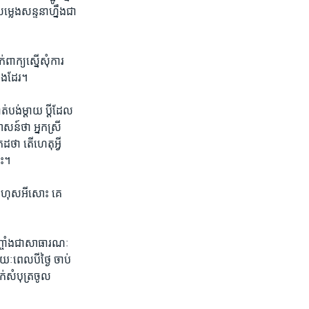
ម្លេងសន្ទនាហ្នឹងជា​
ក្យ​ស្នើ​សុំ​ការ
​ផង​ដែរ។
់បង់​ម្តាយ​ ​ប្តីដែល​
ន៍​ថា​ អ្នកស្រី​
ថា​ ​តើ​ហេតុអ្វី​
ោះ។
​កំហុស​អី​សោះ​ ​គេ​
ញ្ចាំង​ជា​សាធារណៈ​
​ពេល​បី​ថ្ងៃ ​ចាប់​
់​សំបុត្រ​ចូល​