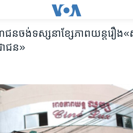
​ចង់​ទស្សនា​ខ្សែ​ភាពយន្ត​រឿង​«សត
រជាជន»