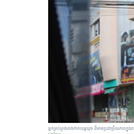
រចនា
សម្ព័ន្ធ​
រំលង​
និង​
ចូល​
ទៅ​
កាន់​
ទំព័រ​
ស្វែង​
រក
​អ្នកគ្រប់គ្រង​រោង​ភាពយន្ត​លុច ​ដ៏​មាន​ប្រជាប្រិយ​ភាព​​ក្នុង​រ