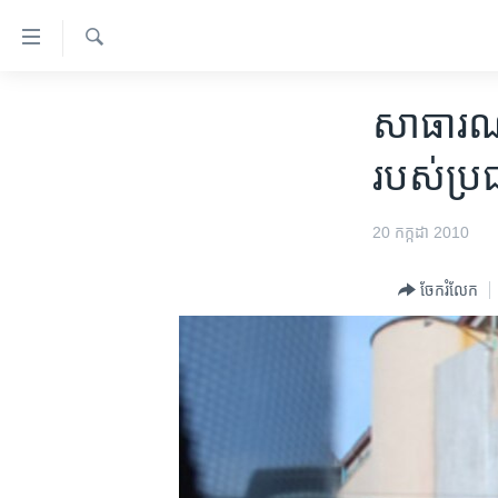
ភ្ជាប់​
ទៅ​
គេហទំព័រ​
ស្វែង​
កម្ពុជា
រក
សាធារណជន
ទាក់ទង
អន្តរជាតិ
រំលង​
របស់​ប្
និង​
អាមេរិក
ចូល​
ចិន
20 កក្កដា 2010
ទៅ​​
ទំព័រ​
ហេឡូវីអូអេ
ព័ត៌មាន​​
ចែករំលែក
កម្ពុជាច្នៃប្រតិដ្ឋ
តែ​
ម្តង
ព្រឹត្តិការណ៍ព័ត៌មាន
រំលង​
ទូរទស្សន៍ / វីដេអូ​
និង​
ចូល​
វិទ្យុ / ផតខាសថ៍
ទៅ​
កម្មវិធីទាំងអស់
ទំព័រ​