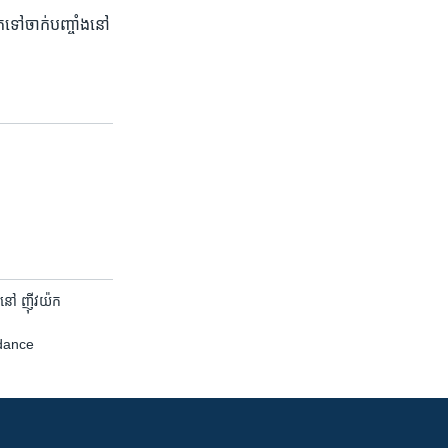
​យក​ទៅចាក់​បញ្ចាំង​នៅ​
ស​នៅ​ ញ៉ីវយ៉ក
undance