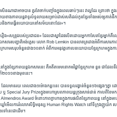
​ ប្រសិន​ណា​ជា​អាច​បាន​ ​គួរតែ​ចាក់​បញ្ចាំង​ក្នុង​ពេល​ឆាប់ៗ​នេះ​ ​វា​ល្អ​ដែរ​ ​ព្រោះថា​ ក្ន
ផ្សាយ​ខាង​ភាពយន្ត​វា​ទូលំទូលាយ​សម្រាប់​ដាស់​សតិ​ដល់​កូន​ខ្មែរ​ទាំងអស់​ឲ្យ​គាត់​ន
យ​និង​ការ​ធ្វើ​នយោបាយ​នៅ​សម័យ​នោះដែរ»។
រឿង​«សត្រូវ​របស់​ប្រជាជន» ​ដែល​ជា​ស្នាដៃ​ផលិត​ដោយ​អ្នក​កាសែត​ខ្មែរ​ម្នាក់​គឺ​ល
្ត​ឯកសារ​សញ្ជាតិ​អង់គ្លេស​ លោក Rob Lemkin បាន​លាត​ត្រដាង​អំពី​ការ​សារភាព​ដ
រ​ក្រហម​សរុប​ចំនួន​ជាង​១០នាក់​ អំពី​ការអនុវត្ត​គោល​នយោបាយ​ខ្មែរ​ក្រហម​ក្នុង​ការ
នៅក្នុង​ខ្សែភាពយន្ត​ឯកសារ​នេះ គឺ​អតីត​មេ​មនោគម​វិជ្ជាខ្មែរ​ក្រហម​ នួន ជាដែល​នឹង​ត្
នាំ​២០១១​ខាង​មុខនេះ។
​ដែល​មាន​រយៈ​ពេល​ជាង​១​ម៉ោង​កន្លះ​នេះ ​បាន​ទទួល​រង្វាន់​ចំនួន​១៦ផ្សេងៗ​គ្នា ​ដោយ
ស​ ឬ Special Jury Prizeក្នុង​មហោស្រព​ភាពយន្ត​ក្រុង​សាន់ដាន់ ​កាលពី​ខែ​មករា ​
r Almendros Award ​ចំពោះ​ភាព​ក្លាហាន​ក្នុង​ការ​ផលិត​ខ្សែ​ភាពយន្ត​ នៅ​ក្នុង​
គការ​ឃ្លាំ​មើល​ការ​រំលោភ​សិទ្ធិមនុស្ស​ Human Rights Watch ​នៅ​ទីក្រុង​ញូយ៉ក​ សហ
លង​ទៅ​នេះ​ជាដើម។