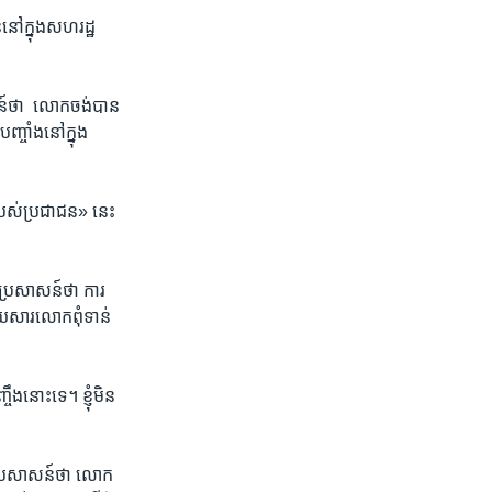
នៅក្នុង​សហ​រដ្ឋ​
៍​ថា ​ ​លោក​ចង់​បាន​
ញ្ចាំង​នៅក្នុង​
របស់​ប្រជាជន»​ នេះ​
្រសាសន៍​ថា ​ការ​
យ​សារ​លោក​ពុំ​ទាន់​
ង​នោះ​ទេ។ ​ខ្ញុំ​មិន​
ប្រសាសន៍​ថា ​លោក​