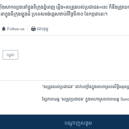
ញ្ចាំង​សាកល្បង​នៅ​ក្នុង​ទីក្រុង​ភ្នំពេញ​ ​រឿង​«សត្រូវ​របស់​ប្រជាជន»​នេះ​ ក៏​នឹង​ត្រូវ
ក្នុង​ទីក្រុង​ឡុងដ៍​ ប្រទេស​អង់គ្លេស​ចាប់​ពី​ថ្ងៃ​ទី​៣០​ ខែ​កក្កដា​នេះ។
Follow us
បោះពុម្ព
កម្ពុជា
"សត្រូវ​របស់​ប្រជាជន"​ ដាក់​បញ្ចាំង​ក្នុង​មហោស្រព​សិទ្ធិ​មនុស្
ខ្សែ​ភាពយន្ត​ 'សត្រូវ​ប្រជាជន' ក្នុង​មហោស្រព​ភាពយន្ត S
បណ្តាញ​សង្គម