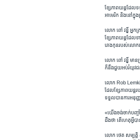
ខ្សែ​ភាពយន្ត​ដែល​ទទួ
អាមេរិក ​និង​នៅក្ន
លោក​ ពៅ វន្នី ​អ្នកគ
ខ្សែ​ភាពយន្ត​ដែល​ទាក
រោងកុន​របស់​លោក​ផងដែ
លោក ​ពៅ វន្នី ​មានប
ក៏​នឹង​ជួយ​អប់រំ​យុវ
លោក ​Rob Lemkin ​
ដែល​ខ្សែ​ភាពយន្ត​របស
ទទួល​បាន​ការ​អនុញ្ញ
«យើង​ចង់​ចាក់​បញ្ចាំង
ដឹង​ថា​ ​តើ​ហេតុអ្វី
លោក ​ថេត សម្បត្តិ 