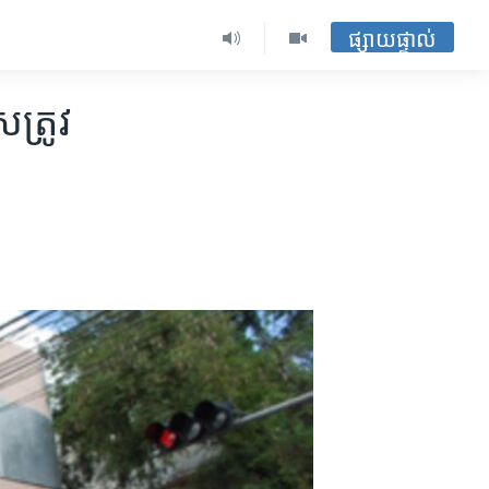
ផ្សាយផ្ទាល់
្រូវ​