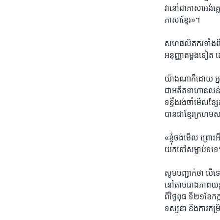
វា​នៅ​ជា​ភាសា​អង់គ្
ភាសា​ខ្មែរ»។
សហ​ផលិតករ​ទាំងពីរ​
អនុញ្ញាត​ម្តង​ទៀត​ 
យ៉ាង​ណា​ក៏ដោយ​ ​អ្នកស
ជា​អតីត​ទាហាន​លន់ ន
ទន្ទឹង​រង់ចាំ​មើល​ខ្ស
បាន​ជា​ខ្មែរ​ក្រហម​ស
«ខ្ញុំ​ចង់​មើល​ ​ព្រោះ
យក​ទៅ​សម្លាប់​ទទេៗ​ ខ
សូម​បញ្ជាក់​ថា ​បើ​
នៅតាម​រោង​ភាពយន្ត​ក្
ពី​ថ្ងៃ​ពុធ ​ទី​២១​ខ
ទស្សនា​ និង​ការ​កម្រ