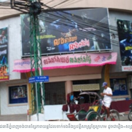
ាជធានី​ភ្នំពេញ​ចង់​បាន​ខ្សែ​ភាពយន្ត​ដែល​ទាក់ទង​នឹង​ប្រវត្តិសាស្ត្រ​ខ្មែរក្រហម​ ​ដូចជា​រឿង​«សត្រូវ