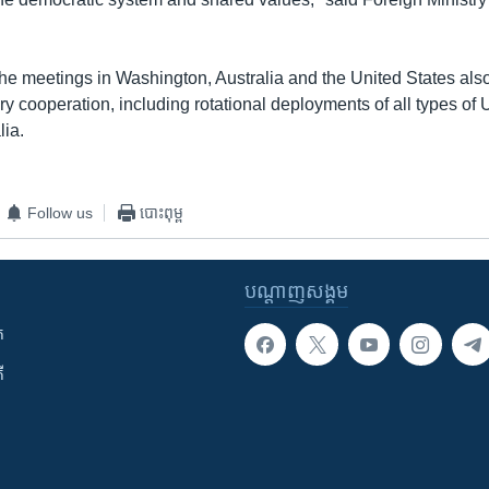
the meetings in Washington, Australia and the United States al
y cooperation, including rotational deployments of all types of U
lia.
Follow us
បោះពុម្ព
បណ្តាញ​សង្គម
ក
ី