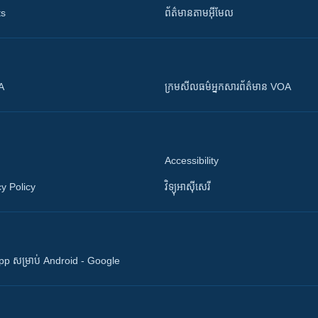
ts
ព័ត៌មាន​តាម​អ៊ីមែល
OA
ក្រម​​​សីលធម៌​​​អ្នក​​​សារព័ត៌មាន VOA
Accessibility
y Policy
វិទ្យុ​អាស៊ី​សេរី
 App សម្រាប់ Android - Google