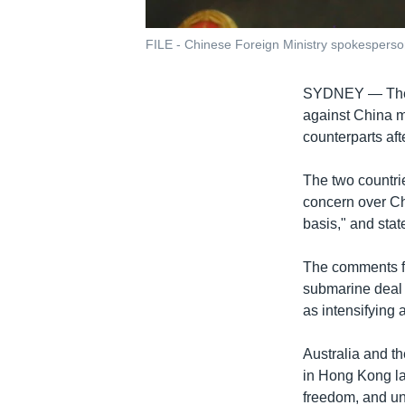
FILE - Chinese Foreign Ministry spokesperson
SYDNEY —
Th
against China m
counterparts aft
The two countrie
concern over Ch
basis," and state
The comments fr
submarine deal 
as intensifying 
Australia and th
in Hong Kong la
freedom, and un