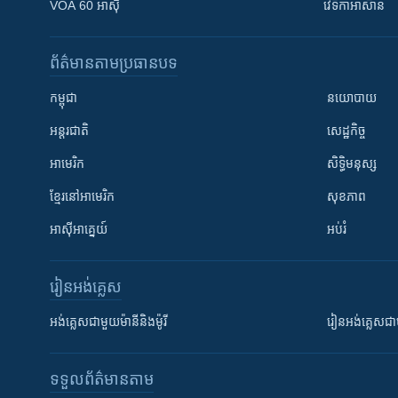
VOA 60 អាស៊ី
វេទិកា​អាស៊ាន
ព័ត៌មាន​តាមប្រធានបទ​
កម្ពុជា
នយោបាយ
អន្តរជាតិ
សេដ្ឋកិច្ច
អាមេរិក
សិទ្ធិមនុស្ស
ខ្មែរ​នៅអាមេរិក
សុខភាព
អាស៊ីអាគ្នេយ៍
អប់រំ
រៀន​​អង់គ្លេស
អង់គ្លេស​ជាមួយ​ម៉ានី​និង​ម៉ូរី
រៀន​​​​​​អង់គ្លេ
ទទួល​ព័ត៌មាន​តាម