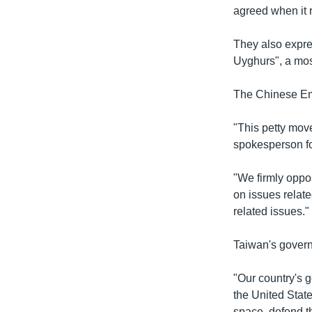
agreed when it 
They also expre
Uyghurs", a mos
The Chinese Emb
"This petty move
spokesperson fo
"We firmly oppo
on issues relat
related issues."
Taiwan's gover
"Our country's g
the United State
space, defend t