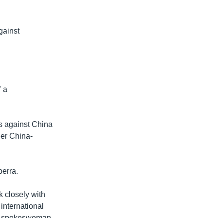
gainst
" a
s against China
her China-
erra.
k closely with
international
try spokeswoman