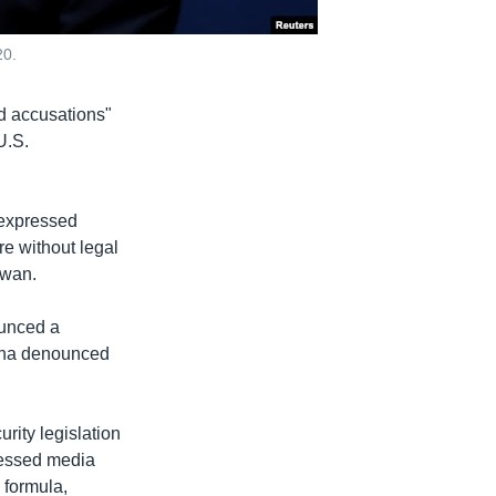
20.
d accusations"
U.S.
, expressed
e without legal
aiwan.
ounced a
hina denounced
urity legislation
ressed media
 formula,