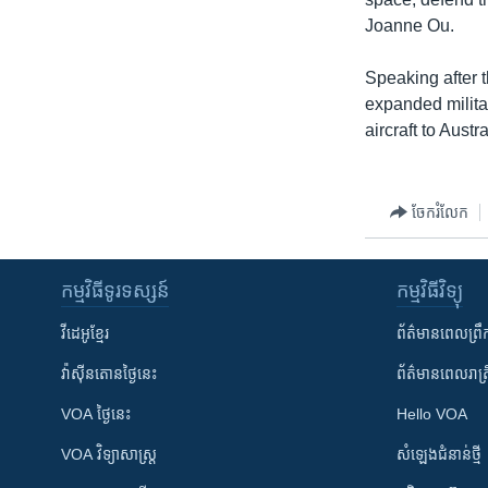
Joanne Ou.
Speaking after 
expanded militar
aircraft to Austra
ចែករំលែក
កម្មវិធី​ទូរទស្សន៍
កម្មវិធី​វិទ្យុ
វីដេអូ​ខ្មែរ
ព័ត៌មាន​ពេល​ព្រឹ
វ៉ាស៊ីនតោន​ថ្ងៃ​នេះ
ព័ត៌មាន​​ពេល​រាត្រ
VOA ថ្ងៃនេះ
Hello VOA
VOA ​វិទ្យាសាស្ត្រ
សំឡេង​ជំនាន់​ថ្មី