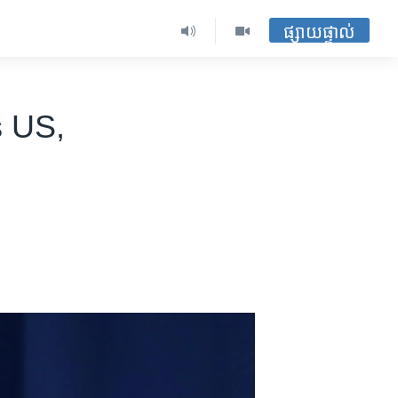
ផ្សាយផ្ទាល់
s US,