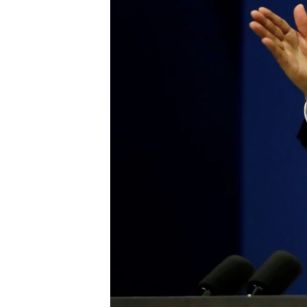
រចនា
សម្ព័ន្ធ​
រំលង​
និង​
ចូល​
ទៅ​
កាន់​
ទំព័រ​
ស្វែង​
រក