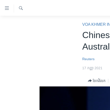
ភ្ជាប់​
ទៅ​
គេហទំព័រ​
ស្វែង​
កម្ពុជា
រក
VOA KHMER I
ទាក់ទង
អន្តរជាតិ
Chines
រំលង​
និង​
អាមេរិក
Austral
ចូល​
ចិន
ទៅ​​
ទំព័រ​
ហេឡូវីអូអេ
Reuters
ព័ត៌មាន​​
កម្ពុជាច្នៃប្រតិដ្ឋ
17 កញ្ញា 2021
តែ​
ម្តង
ព្រឹត្តិការណ៍ព័ត៌មាន
ចែករំលែក
រំលង​
ទូរទស្សន៍ / វីដេអូ​
និង​
ចូល​
វិទ្យុ / ផតខាសថ៍
ទៅ​
កម្មវិធីទាំងអស់
ទំព័រ​