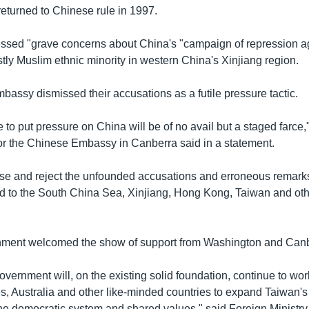
returned to Chinese rule in 1997.
ssed "grave concerns about China's "campaign of repression a
tly Muslim ethnic minority in western China's Xinjiang region.
assy dismissed their accusations as a futile pressure tactic.
 to put pressure on China will be of no avail but a staged farce,
r the Chinese Embassy in Canberra said in a statement.
se and reject the unfounded accusations and erroneous remark
ed to the South China Sea, Xinjiang, Hong Kong, Taiwan and ot
nment welcomed the show of support from Washington and Canb
overnment will, on the existing solid foundation, continue to wor
s, Australia and other like-minded countries to expand Taiwan's 
he democratic system and shared values," said Foreign Minis