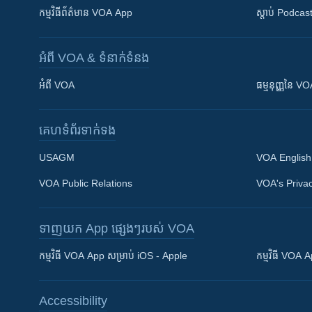
កម្មវិធី​ព័ត៌មាន VOA App
ស្តាប់ Podcas
អំពី​ VOA & ទំនាក់ទំនង
អំពី​ VOA
ធម្មនុញ្ញ​នៃ V
គេហទំព័រ​​ទាក់ទង
USAGM
VOA English
VOA Public Relations
VOA's Privac
ទាញយក​ App ផ្សេងៗ​របស់​ VOA
Khmer English
កម្មវិធី​ VOA App សម្រាប់ iOS - Apple
កម្មវិធី​ VOA
បណ្តាញ​សង្គម
Accessibility