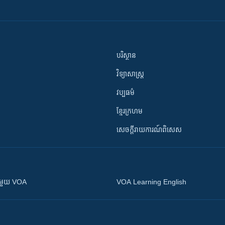
បរិស្ថាន
វិទ្យាសាស្រ្ត
វប្បធម៌
ខ្មែរក្រហម
សេចក្តីរាយការណ៍ពិសេស
ស​​ជាមួយ VOA
VOA Learning English