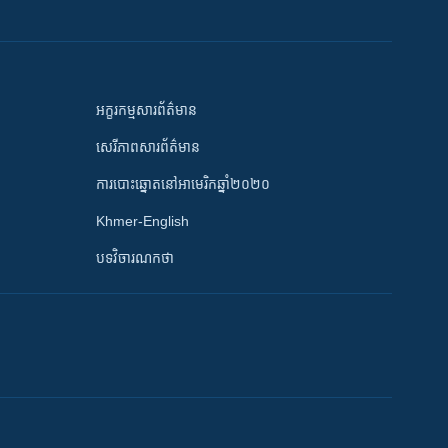
អក្ខរកម្មសារព័ត៌មាន
សេរីភាពសារព័ត៌មាន
ការបោះឆ្នោតនៅអាមេរិកឆ្នាំ២០២០
Khmer-English
បទវិចារណកថា