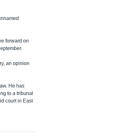
r unnamed
ve forward on
 September.
ry, an opinion
law. He has
g to a tribunal
d court in East