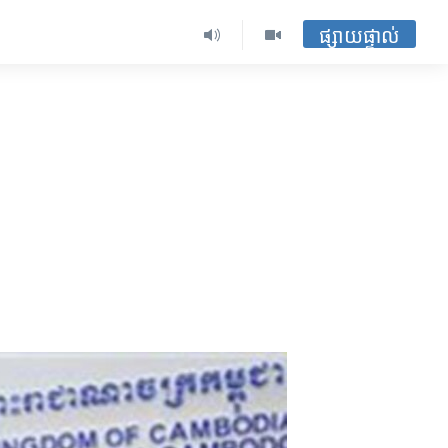
ផ្សាយផ្ទាល់