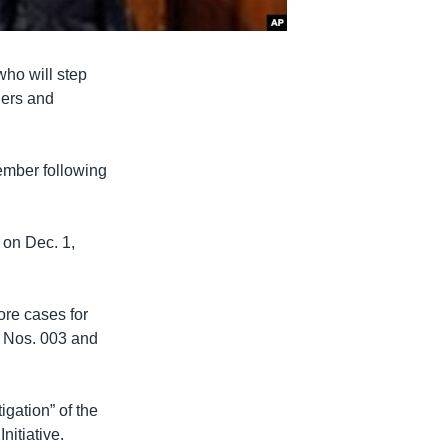
ho will step
aders and
ember following
 on Dec. 1,
ore cases for
, Nos. 003 and
igation” of the
nitiative.