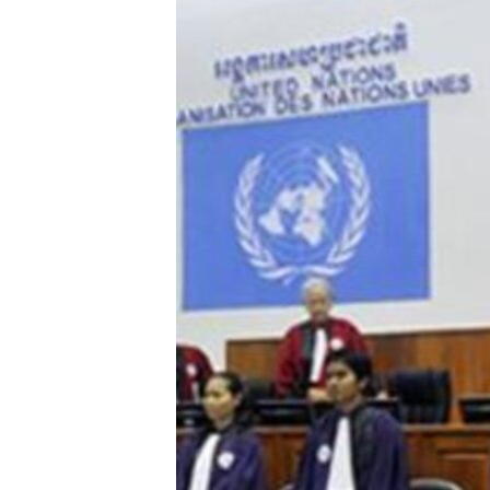
រចនា
សម្ព័ន្ធ​
រំលង​
និង​
ចូល​
ទៅ​
កាន់​
ទំព័រ​
ស្វែង​
រក