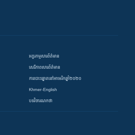
អក្ខរកម្មសារព័ត៌មាន
សេរីភាពសារព័ត៌មាន
ការបោះឆ្នោតនៅអាមេរិកឆ្នាំ២០២០
Khmer-English
បទវិចារណកថា