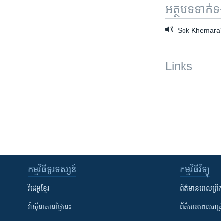
អត្ថបទ​ទាក់
Sok Khemara's
Links
កម្មវិធី​ទូរទស្សន៍
កម្មវិធី​វិទ្យុ
វីដេអូ​ខ្មែរ
ព័ត៌មាន​ពេល​ព្រឹ
វ៉ាស៊ីនតោន​ថ្ងៃ​នេះ
ព័ត៌មាន​​ពេល​រាត្រ