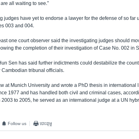
are all waiting to see.”
ng judges have yet to endorse a lawyer for the defense of so fa
es 003 and 004.
east one court observer said the investigating judges should mo
lowing the completion of their investigation of Case No. 002 in
un Sen has said further indictments could destabilize the count
 Cambodian tribunal officials.
aw at Munich University and wrote a PhD thesis in international 
nce 1977 and has handled both civil and criminal cases, accordin
 2003 to 2005, he served as an international judge at a UN hybri
Follow us
បោះពុម្ព