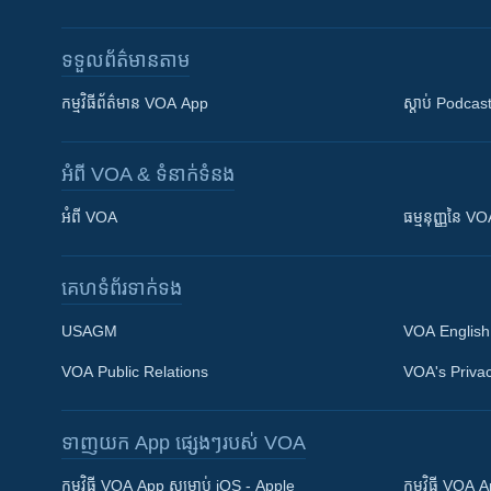
ទទួល​ព័ត៌មាន​តាម
កម្មវិធី​ព័ត៌មាន VOA App
ស្តាប់ Podcas
អំពី​ VOA & ទំនាក់ទំនង
អំពី​ VOA
ធម្មនុញ្ញ​នៃ V
គេហទំព័រ​​ទាក់ទង
USAGM
VOA English
VOA Public Relations
VOA's Privac
ទាញយក​ App ផ្សេងៗ​របស់​ VOA
Khmer English
កម្មវិធី​ VOA App សម្រាប់ iOS - Apple
កម្មវិធី​ VOA