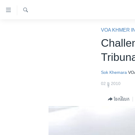
ភ្ជាប់​
ទៅ​
គេហទំព័រ​
ស្វែង​
កម្ពុជា
រក
VOA KHMER I
ទាក់ទង
អន្តរជាតិ
Challe
រំលង​
និង​
អាមេរិក
Tribun
ចូល​
ចិន
ទៅ​​
ទំព័រ​
ហេឡូវីអូអេ
Sok Khemara
VO
ព័ត៌មាន​​
កម្ពុជាច្នៃប្រតិដ្ឋ
02 ធ្នូ 2010
តែ​
ម្តង
ព្រឹត្តិការណ៍ព័ត៌មាន
ចែករំលែក
រំលង​
ទូរទស្សន៍ / វីដេអូ​
និង​
ចូល​
វិទ្យុ / ផតខាសថ៍
ទៅ​
កម្មវិធីទាំងអស់
ទំព័រ​