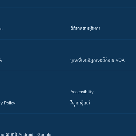
ts
ព័ត៌មាន​តាម​អ៊ីមែល
OA
ក្រម​​​សីលធម៌​​​អ្នក​​​សារព័ត៌មាន VOA
Accessibility
y Policy
វិទ្យុ​អាស៊ី​សេរី
 App សម្រាប់ Android - Google