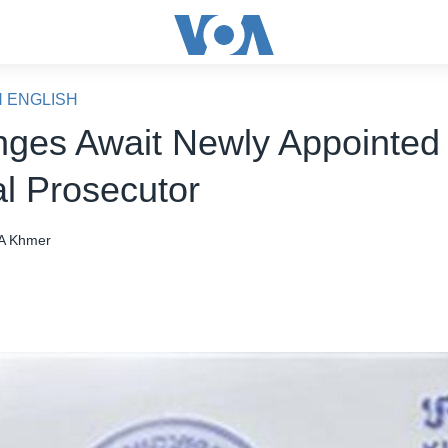
N ENGLISH
nges Await Newly Appointed
al Prosecutor
A Khmer