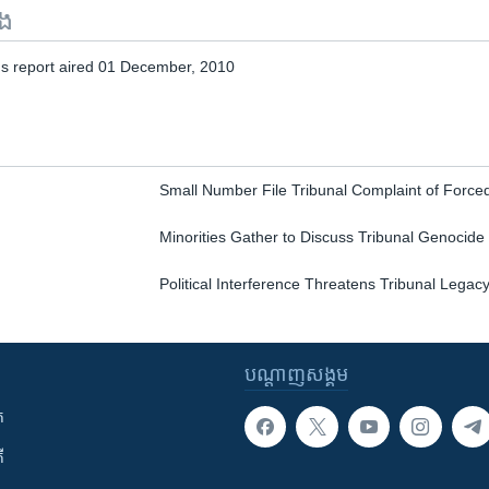
ទង
 report aired 01 December, 2010
Small Number File Tribunal Complaint of Force
Minorities Gather to Discuss Tribunal Genocid
Political Interference Threatens Tribunal Legac
បណ្តាញ​សង្គម
ក
ី