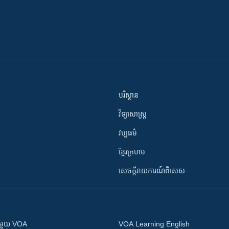
បរិស្ថាន
វិទ្យាសាស្រ្ត
វប្បធម៌
ខ្មែរក្រហម
សេចក្តីរាយការណ៍ពិសេស
ស​​ជាមួយ VOA
VOA Learning English