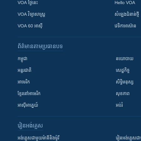
VOA ថ្ងៃនេះ
Hello VOA
VOA ​វិទ្យាសាស្ត្រ
សំឡេង​ជំនាន់​ថ្មី
VOA 60 អាស៊ី
វេទិកា​អាស៊ាន
ព័ត៌មាន​តាមប្រធានបទ​
កម្ពុជា
នយោបាយ
អន្តរជាតិ
សេដ្ឋកិច្ច
អាមេរិក
សិទ្ធិមនុស្ស
ខ្មែរ​នៅអាមេរិក
សុខភាព
អាស៊ីអាគ្នេយ៍
អប់រំ
រៀន​​អង់គ្លេស
អង់គ្លេស​ជាមួយ​ម៉ានី​និង​ម៉ូរី
រៀន​​​​​​អង់គ្លេ