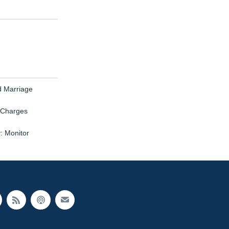
d Marriage
e Charges
y: Monitor