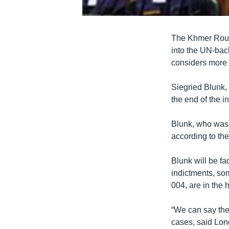
The Khmer Rouge
into the UN-back
considers more 
Siegried Blunk,
the end of the 
Blunk, who was 
according to the
Blunk will be fa
indictments, so
004, are in the 
“We can say ther
cases, said Lon