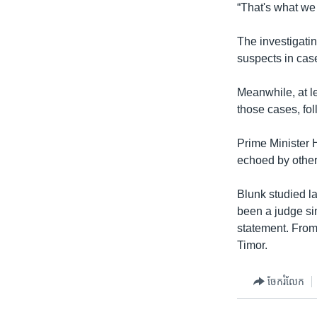
“That's what we 
The investigati
suspects in cas
Meanwhile, at l
those cases, fol
Prime Minister H
echoed by other
Blunk studied l
been a judge si
statement. From
Timor.
ចែករំលែក