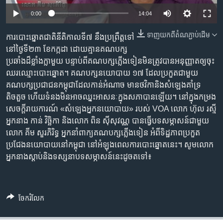
រចនា
សម្ព័ន្ធ​
0:00
14:04
Khmer English
រំលង​
ទាញ​យក​ពី​តំណភ្ជាប់​ដើម
ការ​បោះ​ឆ្នោត​ជាតិ​នីតិកាល​ទី​៧​​ នឹង​​ប្រព្រឹត្ត​ទៅ​
និង​
បណ្តាញ​សង្គម
នៅ​ថ្ងៃ​ទី​២៣ ខែ​កក្កដា ដោយ​គ្មាន​គណបក្ស​
ចូល​
ប្រឆាំង​ដ៏​​ខ្លាំងក្លា​មួយ បន្ទាប់​ពី​គណបក្ស​ភ្លើងទៀន​មិន​ត្រូវបាន​អនុញ្ញាត​ឲ្យ​ចុះ​
ទៅ​
ឈរ​ឈ្មោះ​បោះឆ្នោត។ គណបក្ស​នយោបាយ ១៧ ដែល​ប្រកួត​ជាមួយ​
កាន់​
គណបក្ស​ប្រជាជន​កម្ពុជា​ដែល​កាន់​អំណាច មាន​ថវិកា​និង​សំឡេងគាំទ្រ​
ទំព័រ​
ភាសា
តិចតួច ហើយ​ទំនង​មិន​អាច​ឈ្នះ​អាសនៈ​ក្នុងសភា​បាន​ឡើយ។ នៅ​ក្នុង​កម្រង
ស្វែង​
សេចក្តី​រាយការណ៍ «សំឡេងអ្នកនយោបាយ» របស់ VOA លោក ហ៊ុល រស្មី
រក
អ្នក​នាង ​កាន់ វិច្ឆិកា និងលោក ពិន ស៊ីសុវណ្ណ បាន​ធ្វើ​បទ​សម្ភាសន៍​ជាមួយ
លោក គីម សួរភិរិទ្ធ អ្នកនាំពាក្យ​គណបក្ស​ភ្លើង​ទៀន អំពី​ទិដ្ឋភាពប្រកួត
ប្រជែង​នយោបាយ​នៅ​កម្ពុជា នៅអំឡុង​ពេល​ការ​បោះឆ្នោតនេះ។ ​សូម​លោក​
អ្នកនាង​ស្តាប់​និង​ទស្សនា​បទ​សម្ភាសន៍​នេះ​ដូចតទៅ៖
ចែករំលែក