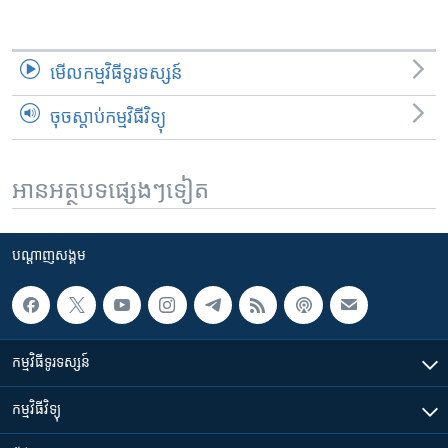
មើល​កម្មវិធី​ទូរទស្សន៍
ចុចស្តាប់កម្មវិធីវិទ្យុ
អានអត្ថបទផ្សេងៗទៀត
បណ្តាញ​សង្គម
កម្មវិធី​ទូរទស្សន៍
កម្មវិធី​វិទ្យុ