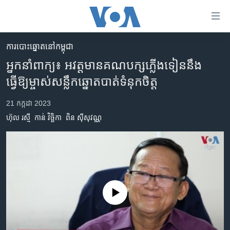
ភ្ជាប់​
ទៅ​
គេហទំព័រ​
​ការ​បោះឆ្នោត​​នៅ​កម្ពុជា
កម្ពុជា
ទាក់ទង
អ្នកនាំពាក្យ៖ អវត្តមាន​​គណបក្ស​ភ្លើងទៀន​នឹង​
រំលង​
អន្តរជាតិ
ធ្វើឱ្យ​ម្ចាស់​សន្លឹក​ឆ្នោត​បាត់​​ទំនុក​ចិត្ត
និង​
អាមេរិក
ចូល​
21 កក្កដា 2023
ទៅ​​
ចិន
ហ៊ុល រស្មី
កាន់ វិច្ឆិកា
ពិន ស៊ីសុវណ្ណ
ទំព័រ​
ហេឡូវីអូអេ
ព័ត៌មាន​​
តែ​
កម្ពុជាច្នៃប្រតិដ្ឋ
ម្តង
ព្រឹត្តិការណ៍ព័ត៌មាន
រំលង​
និង​
ទូរទស្សន៍ / វីដេអូ​
No media source currently available
ចូល​
វិទ្យុ / ផតខាសថ៍
ទៅ​
ទំព័រ​
កម្មវិធីទាំងអស់