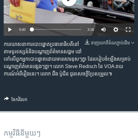
រចនា
សម្ព័ន្ធ​
Khmer English
រំលង​
និង​
បណ្តាញ​សង្គម
0:00
3:28
ចូល​
ទៅ​
ទាញ​យក​ពី​តំណភ្ជាប់​ដើម
ការឃោសនា​ការបោះឆ្នោត​ប្រធានាធិបតី​នៅ​
កាន់​
តាម​ទូរទស្សន៍​និង​បណ្តាញ​ព័ត៌មាន​​សង្គម ដៅ​
ទំព័រ​
ភាសា
ទៅ​លើ​ពួក​អ្នកបោះឆ្នោត​ដោយ​មាន​សារ​ខុសៗ​គ្នា ដែល​រៀបចំឡើង​សម្រាប់​
ស្វែង​
បណ្តាញ​ព័ត៌មាន​ផ្សេងៗគ្នា។ លោក Steve Redisch នៃ VOA រាយ
រក
ការណ៍​អំពី​រឿង​នេះ។ លោក ជឹង ប៉ូជីន ជូនសេចក្តី​ប្រែសម្រួល៕
ចែករំលែក
កម្មវិធី​នីមួយៗ