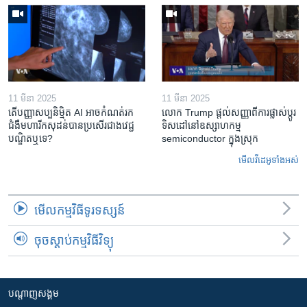
11 មីនា 2025
11 មីនា 2025
តើ​បញ្ញាសប្បនិម្មិត​ AI អាច​កំណត់​រក​
លោក Trump ផ្តល់សញ្ញាពីការផ្លាស់ប្តូរ
ជំងឺមហារីក​សុដន់​បាន​ប្រសើរ​ជាង​វេជ្ជ
ទិសដៅនៅឧស្សាហកម្ម
បណ្ឌិត​ឬ​ទេ?
semiconductor ក្នុងស្រុក
មើល​វីដេអូ​ទាំង​អស់
មើល​កម្មវិធី​ទូរទស្សន៍
ចុចស្តាប់កម្មវិធីវិទ្យុ
បណ្តាញ​សង្គម