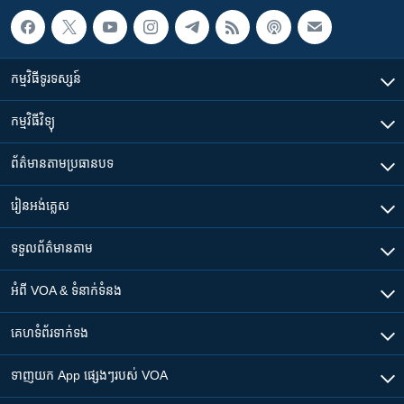
កម្មវិធី​ទូរទស្សន៍
កម្មវិធី​វិទ្យុ
ព័ត៌មាន​តាមប្រធានបទ​
រៀន​​អង់គ្លេស
ទទួល​ព័ត៌មាន​តាម
អំពី​ VOA & ទំនាក់ទំនង
គេហទំព័រ​​ទាក់ទង
ទាញយក​ App ផ្សេងៗ​របស់​ VOA