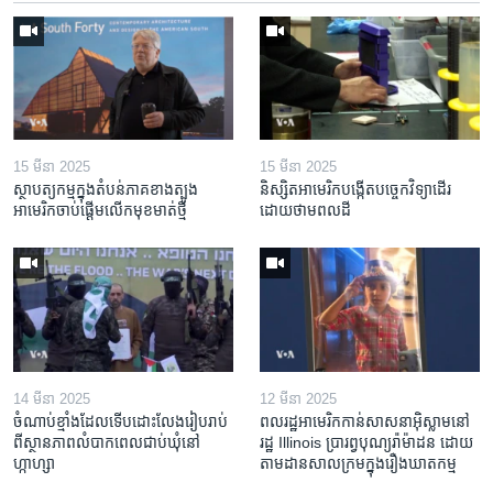
15 មីនា 2025
15 មីនា 2025
ស្ថាបត្យកម្ម​ក្នុង​តំបន់​ភាគ​ខាង​ត្បូង​
និស្សិត​អាមេរិក​បង្កើត​បច្ចេកវិទ្យា​ដើរ​
អាមេរិក​ចាប់ផ្តើម​លើក​មុខមាត់​ថ្មី
ដោយ​ថាមពល​ដី
14 មីនា 2025
12 មីនា 2025
ចំណាប់ខ្មាំង​ដែល​ទើប​ដោះលែង​រៀបរាប់​
ពលរដ្ឋអាមេរិក​កាន់សាសនា​អ៊ិស្លាម​នៅ
ពី​ស្ថានភាព​​លំបាក​ពេល​ជាប់​ឃុំ​នៅ​
រដ្ឋ Illinois ​ប្រារព្វបុណ្យរ៉ាម៉ាដន ​ដោយ​
ហ្កាហ្សា
តាម​ដាន​​សាលក្រមក្នុងរឿងឃាតកម្ម