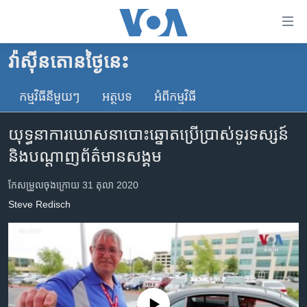
ភ្ជាប់​
ទៅ​
គេហទំព័រ​
វ៉ាស៊ីនតោន​ថ្ងៃ​នេះ
កម្ពុជា
ទាក់ទង
រំលង​
កម្មវិធី​នីមួយៗ
អត្ថបទ​
អំពី​កម្មវិធី​
អន្តរជាតិ
និង​
អាមេរិក
ចូល​
យុទ្ធនាការ​ឃោសនា​បោះឆ្នោត​ប្រើប្រាស់​ទូរទស្សន៍
ទៅ​​
ចិន
និង​បណ្តាញ​ព័ត៌មាន​សង្គម
ទំព័រ​
ហេឡូវីអូអេ
ព័ត៌មាន​​
កែសម្រួល​ចុង​ក្រោយ 31 តុលា 2020
តែ​
កម្ពុជាច្នៃប្រតិដ្ឋ
Steve Redisch
ម្តង
ព្រឹត្តិការណ៍ព័ត៌មាន
រំលង​
និង​
ទូរទស្សន៍ / វីដេអូ​
ចូល​
វិទ្យុ / ផតខាសថ៍
ទៅ​
ទំព័រ​
កម្មវិធីទាំងអស់
No media source currently available