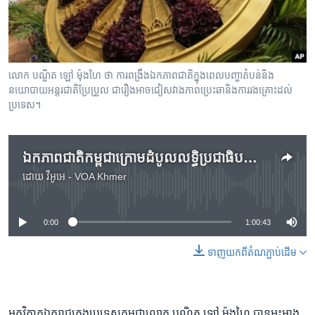
រចនា
សម្ព័ន្ធ​
Khmer English
រំលង​
និង​
បណ្តាញ​សង្គម
ចូល​
លោក បណ្ឌិត ឡៅ ម៉ុងហៃ ថា ការ​ពង្រឹង​ឯកភាព​ជាតិ​ក្នុង​ពេល​បញ្ហា​តំបន់​និង​
ទៅ​
នយោបាយ​អន្តរជាតិ​ប្រែប្រួល​ ជា​រឿង​អាច​ជៀសវាង​ភាព​ប្រេះឆា​និង​ការ​រងគ្រោះ​ដល់
កាន់​
ប្រទេស។
ទំព័រ​
ភាសា
ស្វែង​
រក
ឯកភាព​ជាតិ​កម្ពុជា​ក្រោម​ដំបូល​លទ្ធិប្រជាធិបតេយ្យ
ដោយ
វីអូអេ - VOA Khmer
No media source currently available
0:00
1:00:43
ទាញ​យក​ពី​តំណភ្ជាប់​ដើម
អ្នក​វិភាគ​ឯករាជ្យ​ក្នុង​ប្រទេស​កម្ពុជា​លោក​ បណ្ឌិត ​ឡៅ ម៉ុងហៃ ​បាន​អះអាង​