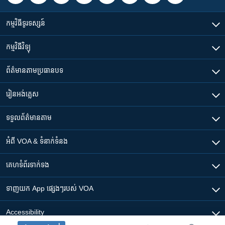
កម្មវិធី​ទូរទស្សន៍
កម្មវិធី​វិទ្យុ
ព័ត៌មាន​តាមប្រធានបទ​
រៀន​​អង់គ្លេស
ទទួល​ព័ត៌មាន​តាម
អំពី​ VOA & ទំនាក់ទំនង
គេហទំព័រ​​ទាក់ទង
ទាញយក​ App ផ្សេងៗ​របស់​ VOA
Accessibility