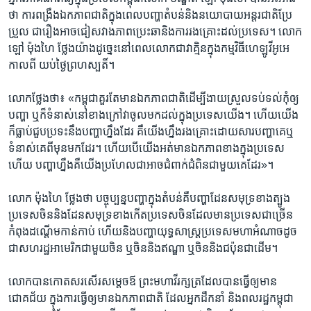
ថា​ ការ​ពង្រឹង​ឯកភាព​ជាតិ​ក្នុង​ពេល​បញ្ហា​តំបន់​និង​នយោបាយ​អន្តរជាតិ​ប្រែ
ប្រួល​ ជា​រឿង​អាច​ជៀសវាង​ភាព​ប្រេះឆា​និង​ការ​រងគ្រោះ​ដល់​ប្រទេស។​ លោក
ឡៅ​ ម៉ុងហៃ ​ថ្លែង​យ៉ាង​ដូច្នេះ​នៅ​ពេល​លោក​ជា​វាគ្មិន​ក្នុង​កម្មវិធី​ហេឡូវីអូអេ​
កាល​ពី​ យប់​ថ្ងៃ​ព្រហស្បតិ៍។
លោក​ថ្លែង​ថា៖ «កម្ពុជា​គួរ​តែ​មាន​ឯកភាព​ជាតិ​ដើម្បី​ងាយ​ស្រួល​ទប់ទល់​កុំ​ឲ្យ​
បញ្ហា​ ឬ​ក៏​ទំនាស់​នៅ​ខាង​ក្រៅ​វា​ចូល​មក​ដល់​ក្នុង​ប្រទេស​យើង។​ ហើយ​យើង​
ក៏​ធ្លាប់​ជួប​ប្រទះ​នឹង​បញ្ហា​ហ្នឹង​ដែរ​ គឺ​យើង​ហ្នឹង​រងគ្រោះ​ដោយសារ​បញ្ហា​គេ​ឬ​
ទំនាស់​គេ​ពី​មុន​មក​ដែរ។​ ហើយ​បើ​យើង​អត់​មាន​ឯកភាព​ខាង​ក្នុង​ប្រទេស​
ហើយ​ បញ្ហា​ហ្នឹង​គឺ​យើង​ប្រហែល​ជា​អាច​ជំពាក់​ជំពិន​ជាមួយ​គេ​ដែរ»។
លោក ​ម៉ុងហៃ​ ថ្លែង​ថា​ បច្ចុប្បន្ន​បញ្ហា​ក្នុង​តំបន់​គឺ​បញ្ហា​ដែន​សមុទ្រ​ខាង​ត្បូង​
ប្រទេស​ចិន​និង​ដែន​សមុទ្រ​ខាង​កើត​ប្រទេស​ចិន​ដែល​មាន​ប្រទេស​ជា​ច្រើន​
កំពុង​ដណ្តើម​កាន់កាប់​ ហើយ​និង​បញ្ហា​យុទ្ធសាស្ត្រ​ប្រទេស​មហាអំណាច​ដូច​
ជា​សហរដ្ឋ​អាមេរិក​ជាមួយ​ចិន​ ឬ​ចិន​និង​ឥណ្ឌា​ ឬ​ចិន​និង​ជប៉ុន​ជា​ដើម។
លោក​បាន​កោត​សរសើរ​សម្តេចឪ ​ព្រះមហាវីរក្សត្រ​ដែល​បាន​ធ្វើ​ឲ្យ​មាន​
ជោគជ័យ​ ក្នុង​ការ​ធ្វើ​ឲ្យ​មាន​ឯកភាពជាតិ​ ដែល​អ្នក​ដឹកនាំ​ និង​ពលរដ្ឋ​កម្ពុជា​