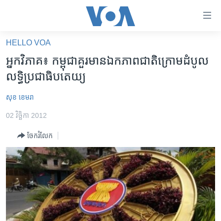
ភ្ជាប់​
ទៅ​
គេហទំព័រ​
HELLO VOA
កម្ពុជា
ទាក់ទង
អ្នក​វិភាគ៖ កម្ពុជា​គួរ​មាន​ឯកភាព​ជាតិ​​​ក្រោម​ដំបូល​
រំលង​
អន្តរជាតិ
លទ្ធិប្រជាធិបតេយ្យ
និង​
អាមេរិក
ចូល​
សុខ ខេមរា
ទៅ​​
ចិន
ទំព័រ​
02 វិច្ឆិកា 2012
ហេឡូវីអូអេ
ព័ត៌មាន​​
ចែករំលែក
តែ​
កម្ពុជាច្នៃប្រតិដ្ឋ
ម្តង
ព្រឹត្តិការណ៍ព័ត៌មាន
រំលង​
និង​
ទូរទស្សន៍ / វីដេអូ​
ចូល​
វិទ្យុ / ផតខាសថ៍
ទៅ​
ទំព័រ​
កម្មវិធីទាំងអស់