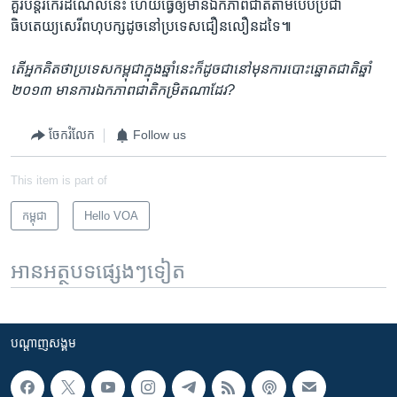
គួរ​បន្តរ​កេរដំណែល​នេះ​ ហើយ​ធ្វើ​ឲ្យ​មាន​ឯកភាពជាតិ​តាម​បែប​ប្រជា
ធិបតេយ្យ​សេរីពហុបក្ស​ដូច​នៅ​ប្រទេស​ជឿនលឿន​ដទៃ៕
តើ​អ្នក​គិត​ថា​ប្រទេស​កម្ពុជា​ក្នុងឆ្នាំ​នេះ​ក៏​ដូច​ជា​នៅ​មុន​ការ​បោះឆ្នោត​ជាតិ​ឆ្នាំ​
២០១៣ មាន​ការ​ឯកភាព​ជាតិកម្រិត​ណា​ដែរ?
ចែករំលែក
Follow us
This item is part of
កម្ពុជា
Hello VOA
អានអត្ថបទផ្សេងៗទៀត
បណ្តាញ​សង្គម