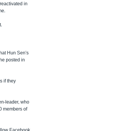
reactivated in
me.
.
that Hun Sen's
he posted in
s if they
en-leader, who
20 members of
allow Facebook