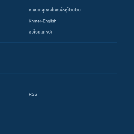
ការបោះឆ្នោតនៅអាមេរិកឆ្នាំ២០២០
Khmer-English
បទវិចារណកថា
RSS