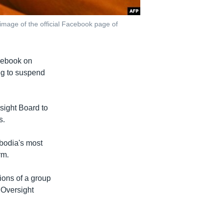
mage of the official Facebook page of
cebook on
ng to suspend
sight Board to
s.
mbodia's most
rm.
ions of a group
 Oversight