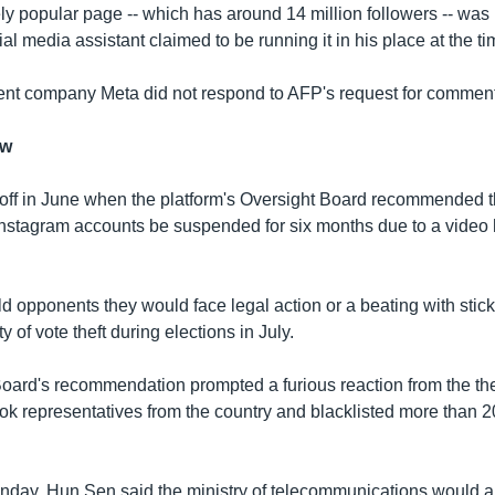
y popular page -- which has around 14 million followers -- was 
cial media assistant claimed to be running it in his place at the ti
nt company Meta did not respond to AFP's request for comment
ow
off in June when the platform's Oversight Board recommended 
stagram accounts be suspended for six months due to a video 
told opponents they would face legal action or a beating with stick
y of vote theft during elections in July.
oard's recommendation prompted a furious reaction from the th
 representatives from the country and blacklisted more than 
nday, Hun Sen said the ministry of telecommunications would 