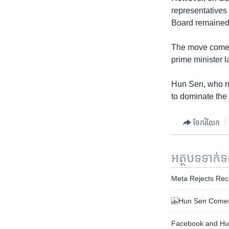
representatives
Board remained
The move comes 
prime minister l
Hun Sen, who ru
to dominate the c
ចែករំលែក
អត្ថបទ​ទាក់
Meta Rejects Re
Hun Sen Comes Fu
Facebook and Hun