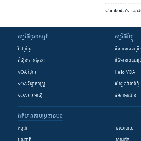
Cambodia's Leade
កម្មវិធី​ទូរទស្សន៍
កម្មវិធី​វិទ្យុ
វីដេអូ​ខ្មែរ
ព័ត៌មាន​ពេល​ព្រឹ
វ៉ាស៊ីនតោន​ថ្ងៃ​នេះ
ព័ត៌មាន​​ពេល​រាត្រ
VOA ថ្ងៃនេះ
Hello VOA
VOA ​វិទ្យាសាស្ត្រ
សំឡេង​ជំនាន់​ថ្មី
VOA 60 អាស៊ី
វេទិកា​អាស៊ាន
ព័ត៌មាន​តាមប្រធានបទ​
កម្ពុជា
នយោបាយ
អន្តរជាតិ
សេដ្ឋកិច្ច