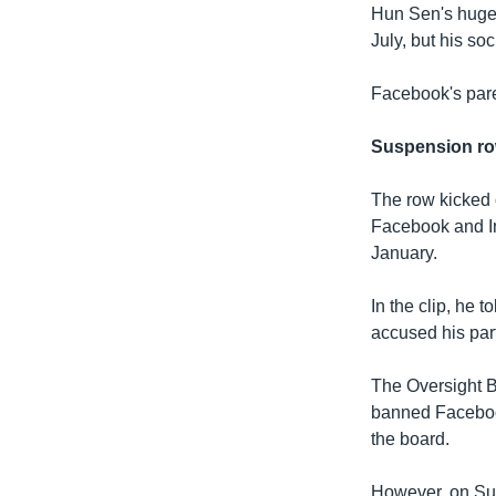
Hun Sen's hugel
July, but his so
Facebook's pare
Suspension r
The row kicked 
Facebook and In
January.
In the clip, he 
accused his part
The Oversight B
banned Facebook
the board.
However, on Su