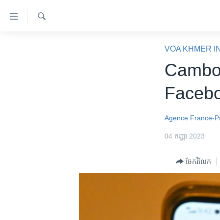
ភ្ជាប់​
ទៅ​
គេហទំព័រ​
ស្វែង​
កម្ពុជា
រក
VOA KHMER I
ទាក់ទង
អន្តរជាតិ
Cambod
រំលង​
និង​
អាមេរិក
Facebo
ចូល​
ចិន
ទៅ​​
ទំព័រ​
ហេឡូវីអូអេ
Agence France-P
ព័ត៌មាន​​
កម្ពុជាច្នៃប្រតិដ្ឋ
04 កញ្ញា 2023
តែ​
ម្តង
ព្រឹត្តិការណ៍ព័ត៌មាន
ចែករំលែក
រំលង​
ទូរទស្សន៍ / វីដេអូ​
និង​
ចូល​
វិទ្យុ / ផតខាសថ៍
ទៅ​
កម្មវិធីទាំងអស់
ទំព័រ​