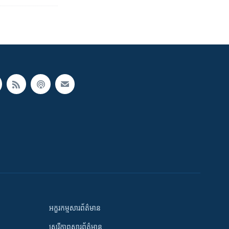
អក្ខរកម្មសារព័ត៌មាន
សេរីភាពសារព័ត៌មាន