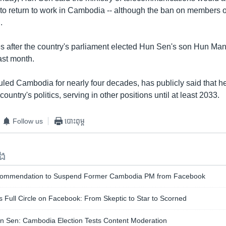
 to return to work in Cambodia -- although the ban on members o
.
after the country's parliament elected Hun Sen's son Hun Man
ast month.
led Cambodia for nearly four decades, has publicly said that he
ountry's politics, serving in other positions until at least 2033.
Follow us
បោះពុម្ព
ទង
commendation to Suspend Former Cambodia PM from Facebook
ll Circle on Facebook: From Skeptic to Star to Scorned
 Sen: Cambodia Election Tests Content Moderation