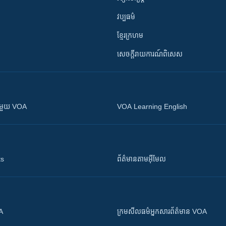
វប្បធម៌
ខ្មែរក្រហម
សេចក្តីរាយការណ៍ពិសេស
ស​​ជាមួយ VOA
VOA Learning English
ts
ព័ត៌មាន​តាម​អ៊ីមែល
OA
ក្រម​​​សីលធម៌​​​អ្នក​​​សារព័ត៌មាន VOA