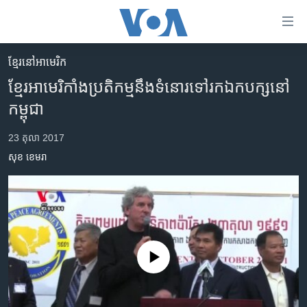
ភ្ជាប់​
ទៅ​
គេហទំព័រ​
ខ្មែរ​នៅ​អាមេរិក
កម្ពុជា
ទាក់ទង
ខ្មែរ​អាមេរិកាំង​ប្រតិកម្ម​នឹង​ទំនោរ​ទៅរក​ឯកបក្ស​នៅ​
រំលង​
អន្តរជាតិ
កម្ពុជា
និង​
អាមេរិក
ចូល​
23 តុលា 2017
ទៅ​​
ចិន
សុខ ខេមរា
ទំព័រ​
ហេឡូវីអូអេ
ព័ត៌មាន​​
តែ​
កម្ពុជាច្នៃប្រតិដ្ឋ
ម្តង
ព្រឹត្តិការណ៍ព័ត៌មាន
រំលង​
និង​
ទូរទស្សន៍ / វីដេអូ​
No media source currently available
ចូល​
វិទ្យុ / ផតខាសថ៍
ទៅ​
ទំព័រ​
កម្មវិធីទាំងអស់