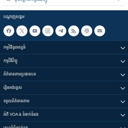
បណ្តាញ​សង្គម
កម្មវិធី​ទូរទស្សន៍
កម្មវិធី​វិទ្យុ
ព័ត៌មាន​តាមប្រធានបទ​
រៀន​​អង់គ្លេស
ទទួល​ព័ត៌មាន​តាម
អំពី​ VOA & ទំនាក់ទំនង
គេហទំព័រ​​ទាក់ទង