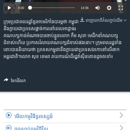
រចនា
សម្ព័ន្ធ​
0:00
14:36
Khmer English
រំលង​
ទាញ​យក​ពី​តំណភ្ជាប់​ដើម
ក្រុម​ប្រជាពលរដ្ឋ​ខ្មែរ​អាមេរិកាំង​បារម្ភ​ថា​ កម្ពុជា​
និង​
បណ្តាញ​សង្គម
នឹង​ក្លាយ​ជា​ប្រទេស​ផ្តាច់ការ​នៅពេល​អាជ្ញាធរ​
ចូល​
គណបក្សកាន់​អំណាច​បានចាប់ខ្លួន​លោក ​កឹម សុខា​ មេដឹកនាំគណបក្ស​
ទៅ​
ជំទាស់​ហើយ​ ប្រកាស​រំលាយ​គណបក្ស​ជំទាស់​ផងនោះ។​ ក្រុម​ពលរដ្ឋ​ទាំង​
កាន់​
នោះ​បាន​និយាយ​ថា ប្រទេស​កម្ពុជា​នឹង​ក្លាយ​ជា​ប្រទេស​ឯកោ​នៅ​លើ​ឆាក​
ទំព័រ​
ភាសា
អន្តរជាតិ។​ លោក សុខ ខេមរា រាយការណ៍​ពីរដ្ឋ​វ៉ាស៊ីនតោន​ដូចតទៅ៖
ស្វែង​
រក
ចែករំលែក
មើល​កម្មវិធី​ទូរទស្សន៍
ចុចស្តាប់កម្មវិធីវិទ្យុ