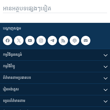
អានអត្ថបទផ្សេងៗទៀត
បណ្តាញ​សង្គម
កម្មវិធី​ទូរទស្សន៍
កម្មវិធី​វិទ្យុ
ព័ត៌មាន​តាមប្រធានបទ​
រៀន​​អង់គ្លេស
ទទួល​ព័ត៌មាន​តាម