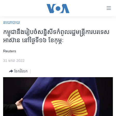
ភ្ជាប់​
ទៅ​
គេហទំព័រ​
នយោបាយ
កម្ពុជា
ទាក់ទង
កម្ពុជានឹង​រៀបចំ​សន្និសីទ​កំពូល​រដ្ឋមន្ត្រី​ការបរទេស​
រំលង​
អន្តរជាតិ
អាស៊ាន​ នៅ​ថ្ងៃទី១៦ ខែកុម្ភៈ
និង​
អាមេរិក
ចូល​
​Reuters
ទៅ​​
ចិន
ទំព័រ​
31 មករា 2022
ហេឡូវីអូអេ
ព័ត៌មាន​​
ចែករំលែក
តែ​
កម្ពុជាច្នៃប្រតិដ្ឋ
ម្តង
ព្រឹត្តិការណ៍ព័ត៌មាន
រំលង​
និង​
ទូរទស្សន៍ / វីដេអូ​
ចូល​
វិទ្យុ / ផតខាសថ៍
ទៅ​
ទំព័រ​
កម្មវិធីទាំងអស់