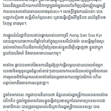
ដែល​នឹង​ត្រូវលើក​យក​ទៅ​ពិភាក្សា​ក្នុង​អំឡុង​ពេល​នៃ​កិច្ច​ប្រជុំ​ចង្អៀតរដ្ឋមន្ត្រី​
ការបរទេស​អាស៊ាន​នាពេល​ខាង​មុខ​នេះ»។ សេចក្តី​ថ្លែងការណ៍​នោះ បាន​
បញ្ជាក់​ទៀត​ថា សន្និសីទ​កំពូល​នោះ គ្រោងធ្វើ​ឡើង​ពី​ថ្ងៃ​ទី១៦ ដល់​ថ្ងៃ​ទី១៧
ខែ​កុម្ភៈ​ខាង​មុខ។
ការផ្តួល​រំលំ​រដ្ឋាភិបាល​ជាប់ឆ្នោត​របស់​លោក​ស្រី Aung San Suu Kyi
ដោយ​ពួក​យោធា​កាលពី​ឆ្នាំ​ទៅ​នៅ​ក្នុង​ប្រទេស​មីយ៉ាន់ម៉ា បានធ្វើ​ឲ្យ​រាំងស្ទះ​
ដល់​អាស៊ាន​ហើយ​នឹង​ការ​ខំប្រឹង​ប្រែង​របស់​ខ្លួន​ដើម្បី​បង្ហាញ​ថា​ ខ្លួន​ជា​ប្លុក​
មួយ​ដែល​រឹងមាំ​ និង​មាន​សមាហរណកម្ម។
អាស៊ាន ធ្លាប់​បាន​ចាត់​វិធានការដ៏​គួរ​ឱ្យ​ភ្ញាក់ផ្អើល​មួយ​ដោយបាន​រារាំង​ពួក​
យោធា​មិន​ឲ្យ​ចូលរួមជំនួប​សំខាន់ៗដោយ​សារ​ការបរាជ័យ​របស់​ខ្លួន​មិន​គោរព
ការ​មូលមតិ៥​ចំណុច​របស់​អាស៊ាន​ដែល​រួមមាន​ការបញ្ឈប់​អរិភាព ​ហើយ​
បន្ទាប់​មក​នឹង​មាន​ការសន្ទនា​គ្នា។
ក្នុង​ខែ​មករា​នេះ កម្ពុជា​បាន​និយាយ​ថា ជំនួប​របស់​រដ្ឋមន្ត្រី​ការបរទេស​អាស៊ាន
លើក​ទី១​ ក្នុង​អំឡុង​ពេល​ដែល​ខ្លួន​ធ្វើ​ជា​ប្រធាន​ប្លុក​ដែល​មាន​ប្រទេស​១០ជា​
សមាជិក​នេះ បាន​ត្រូវ​ពន្យារ​ពេល​ពីព្រោះតែ​រដ្ឋមន្ត្រី​ការបរទេស​ខ្លះ បាន​