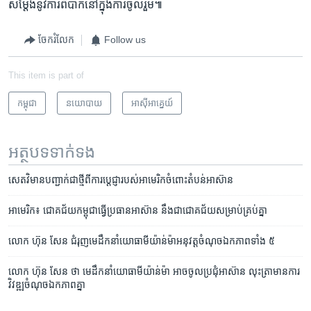
សម្តែង​នូវ​ការ​ពិបាក​នៅ​ក្នុង​ការ​ចូលរួម៕
ចែករំលែក
Follow us
This item is part of
កម្ពុជា
នយោបាយ
អាស៊ី​អាគ្នេយ៍
អត្ថបទ​ទាក់ទង
សេតវិមាន​បញ្ជាក់​ជាថ្មី​ពី​ការប្តេជ្ញា​របស់​អាមេរិក​ចំពោះ​តំបន់​អាស៊ាន
អាមេរិក៖ ជោគជ័យ​កម្ពុជា​ធ្វើ​ប្រធាន​អាស៊ាន នឹង​ជា​ជោគ​ជ័យ​សម្រាប់​គ្រប់គ្នា
លោក ហ៊ុន សែន ជំរុញ​មេដឹកនាំ​យោធា​មីយ៉ាន់ម៉ា​អនុវត្ត​ចំណុច​ឯកភាព​ទាំង ៥
លោក ហ៊ុន សែន ថា មេដឹកនាំ​យោធា​មីយ៉ាន់​ម៉ា អាច​ចូល​ប្រជុំ​អាស៊ាន លុះត្រា​មាន​ការ
វិវឌ្ឍ​ចំណុច​ឯកភាពគ្នា