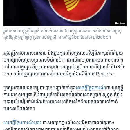
រចនា
សម្ព័ន្ធ​
Khmer English
រំលង​
និង​
បណ្តាញ​សង្គម
ចូល​
រូបឯកសារ៖ បុគ្គលិក​ម្នាក់ កាន់​ទង់​អាស៊ាន ដែល​ត្រូវ​បាន​គេ​ដោត​តាំង​នៅ​សាល​ប្រជុំ​
ទៅ​
ក្នុង​ទីក្រុង​គូឡាឡាំពួ ប្រទេស​ម៉ាឡេស៊ី កាលពី​ថ្ងៃ​ទី​២៨ ខែ​តុលា ឆ្នាំ​២០២១។
កាន់​
ទំព័រ​
ភាសា
រដ្ឋមន្ត្រី​ការបរទេស​អាស៊ាន នឹង​ជួប​គ្នា​នៅ​ខែ​ក្រោយ​ដើម្បី​ពិភាក្សា​អំពី​ជំនួយ​
ស្វែង​
មនុស្សធម៌​សម្រាប់​ប្រទេស​មីយ៉ាន់ម៉ា។ នេះ​បើ​តាម​ប្រធាន​សមាគម​អាស៊ាន​
រក
នៅ​ពេល​បច្ចុប្បន្ន​ គឺ​ប្រទេស​កម្ពុជា​ បាន​ប្រាប់​ឲ្យ​ដឹង​កាលពី​ថ្ងៃ​សៅរ៍​ ទី២៩ ខែ​
មករា​ ហើយ​ត្រូវ​បាន​រាយការណ៍​ដោយ​ទីភ្នាក់ងារ​ព័ត៌មាន Reuters។
ក្រសួង​ការបរទេស​កម្ពុជា បាន​បញ្ជាក់​នៅ​ក្នុង​
សេចក្តីថ្លែងការណ៍
​ថា រដ្ឋមន្ត្រី​
ការបរទេស​កម្ពុជា​ និង​ជា​ប្រេសិត​ពិសេស​អាស៊ាន​លោក​ប្រាក់ សុខុន កំពុង​
ប្រុងប្រៀប​រៀបចំ​ដំណើរ​បំពេញ​ទស្សនកិច្ច​លើក​ទី១​របស់​លោក​ទៅ​កាន់​
ប្រទេស​មីយ៉ាន់ម៉ា។
សេចក្តីថ្លែងការណ៍​នោះ
​បាន​បញ្ជាក់​ក្នុង​សំណេរ​ដើម​ជា​ភាសា​ខ្មែរថា៖
«អាទិភាព​របស់​ឯកឧត្តម ក្នុង​ការអនុវត្ត​កិច្ច​ព្រមព្រៀង​ឯកច្ឆន្ទ​ប្រាំ​ចំណុច​