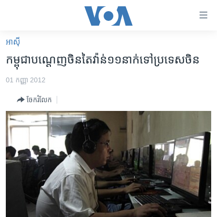
ភ្ជាប់​
ទៅ​
គេហទំព័រ​
អាស៊ី
កម្ពុជា
ទាក់ទង
កម្ពុជា​បណ្តេញ​ចិន​តៃវ៉ាន់​១១​នាក់​ទៅ​ប្រទេស​ចិន
រំលង​
អន្តរជាតិ
និង​
01 កញ្ញា 2012
អាមេរិក
ចូល​
ចែករំលែក
ទៅ​​
ចិន
ទំព័រ​
ហេឡូវីអូអេ
ព័ត៌មាន​​
តែ​
កម្ពុជាច្នៃប្រតិដ្ឋ
ម្តង
ព្រឹត្តិការណ៍ព័ត៌មាន
រំលង​
និង​
ទូរទស្សន៍ / វីដេអូ​
ចូល​
វិទ្យុ / ផតខាសថ៍
ទៅ​
ទំព័រ​
កម្មវិធីទាំងអស់