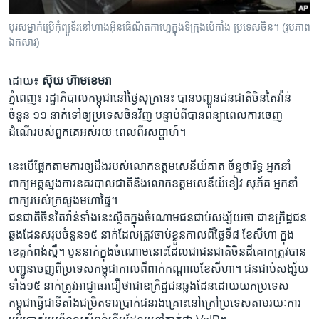
រចនា
សម្ព័ន្ធ​
Khmer English
បុរស​ម្នាក់​ប្រើកុំព្យូទ័រ​នៅ​ហាង​អ៊ីនធើណិតកាហ្វេ​ក្នុង​ទីក្រុង​ប៉េកាំង ប្រទេសចិន។ (រូបភាព​
រំលង​
ឯកសារ)
និង​
បណ្តាញ​សង្គម
ចូល​
ដោយ៖
ស៊ុយ ហ៊ា​ម​ខេមរា
ទៅ​
ភ្នំពេញ៖ រដ្ឋាភិបាល​កម្ពុជា​នៅ​ថ្ងៃ​សុក្រ​នេះ ​បាន​បញ្ជូន​ជនជាតិ​ចិន​តៃវ៉ាន់​
កាន់​
ចំនួន ១១ នាក់​ទៅ​ឲ្យ​ប្រទេស​ចិន​វិញ បន្ទាប់ពី​បាន​ពន្យា​ពេល​ការចេញ​
ទំព័រ​
ភាសា
ដំណើរ​បស់​ពួកគេ​អស់​រយៈពេល​ពីរ​សប្តាហ៍។
ស្វែង​
រក
នេះ​បើ​ផ្អែក​តាម​ការ​ឲ្យ​ដឹង​របស់​លោក​ឧត្តម​សេនីយ៍​គាត ច័ន្ទ​ថា​រិ​ទ្ធ ​អ្នកនាំ
ពាក្យ​អគ្គស្នងការ​នគរបាល​ជាតិ​និង​លោក​ឧ​ត្ត​ម​សេនីយ៍​ខៀវ សុភ័គ ​អ្នកនាំ
ពាក្យ​របស់​ក្រសួង​មហាផ្ទៃ។
ជនជាតិ​ចិន​តៃវ៉ាន់​ទាំងនេះ​ស្ថិត​ក្នុង​ចំណោម​ជនជាប់​សង្ស័យ​ថា ​ជា​ឧក្រិដ្ឋជន​
ឆ្លងដែន​សរុប​ចំនួន​១៥ ​នាក់​ដែល​ត្រូវ​ចាប់ខ្លួន​កាលពី​ថ្ងៃទី​៨ ខែ​សីហា ​ក្នុង​
ខេត្តកំពង់ស្ពឺ។ បួន​នាក់​ក្នុង​ចំណោម​នោះ​ដែល​ជា​ជនជាតិ​ចិនដី​គោក​ត្រូវ​បាន​
បញ្ជូន​ចេញពី​ប្រទេស​កម្ពុជា​កាលពី​ពាក់កណ្តាល​ខែសីហា។ ជនជាប់​សង្ស័យ​
ទាំង១៥ នាក់​ត្រូវ​អាជ្ញាធរ​ជឿថា​ជា​ឧក្រិដ្ឋជន​ឆ្លងដែន​ដោយ​យក​ប្រទេស​
កម្ពុជា​ធ្វើជា​ទីតាំង​ជម្រិត​ទារប្រាក់​ជនរងគ្រោះ​នៅក្រៅ​ប្រទេស​តាមរយៈ​ការ