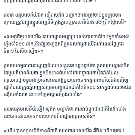
ប្រើប្រាស់​ប្រព័ន្ធ​ទូរស័ព្ទ​ទំនើប​ដែល​ហៅ​កាត់​ថា VoIP។
លោក ឧ​ត្ត​ម​សេនីយ៍​ឯក ខៀវ សុភ័គ ​បញ្ជាក់​ថាជន​ត្រូវ​ចាប់ខ្លួន​ក្រុម​ចុង
ក្រោយ​ត្រូវ​បញ្ជូន​ខ្លួន​ចេញពី​ទីក្រុង​ភ្នំពេញ​កាលពី​ម៉ោង ១២ ព្រឹក​ថ្ងៃ​សៅរ៍។
«សមត្ថកិច្ច​របស់​យើង ​នាយកដ្ឋាន​អន្តោប្រវេសន៍​បាន​ចាត់ចែង​អ្នក​ទាំង​អស់
ហ្នឹង​ទាំង១១ នាក់​ហ្នឹង​ឱ្យ​ចេញ​ផុតពី​ប្រទេស​កម្ពុជា​យើង​នៅពេល​ថ្ងៃត្រង់​
ទី៣១ ​ខែសីហា​ហ្នឹង»។
ប្រទេស​កម្ពុជា​បានបង្ហាញ​ជំហ​របស់​ខ្លួន​ជា​បន្តបន្ទាប់​ថា​ ខ្លួន​ទទួលស្គាល់​ចិន​
តែមួយ​គឺ​មាន​ន័យ​ថា ខ្លួន​មិនមាន​ជំហ​ទៅរក​អាជ្ញាធរ​កោះ​តៃវ៉ាន់​ដែល​
ព្យាយាម​ផ្តាច់ខ្លួន​ជា​ប្រទេស​ឯករាជ្យ​មួយ​នោះទេ។កត្តា​នេះ​ហើយ​ដែល​ធ្វើ​ឲ្យ​
រដ្ឋាភិបាល​ក្រុងភ្នំពេញ​សម្រេច​បញ្ជូន​ជនជាតិ​តៃវ៉ាន់១១ នាក់​ក្នុងចំណោម​ជន​
ល្មើស​ទាំង១៥ នាក់​ទៅ​ឲ្យ​អា​ជ្ញា​ធរ​ក្រុង​ប៉េកាំង។
លោក​ឧ​ត្ត​ម​សេនីយ៍​ខៀវ សុភ័គ ​បញ្ជាក់​ថា ​ការចាប់ខ្លួន​ជនជាតិ​តៃវ៉ាន់​ទាំង
នេះ​បាន​ដោយ​មាន​ការសហការ​ពី​អាជ្ញាធរ​ប្រទេស​ចិន។
«យើង​បានទទួល​ព័ត៌​មាន​ពី​ភា​គី សហ​ការ​របស់​យើង ​គឺ​ចិន ​ហើយ​អ្នករង