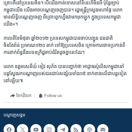
គ្រោះ​គឺ​នៅ​ប្រទេស​ចិន។ បើ​យើង​កាត់ទោស​នៅទីនេះ​ក៏​មិន​អី ​ប៉ុន្តែ​ច្បាប់​
កម្ពុជា​យើង ​យើង​អាច​បណ្តេញ​ចេញ​បាន។ រដ្ឋមន្ត្រី​ក្រសួង​មហាផ្ទៃ ​លោក​
មាន​សិទ្ធិ​បណ្តេញចេញ ​ពីព្រោះ​ពួក​ហ្នឹង​វា​មក​អុកឡុក ​ក្នុង​ប្រទេស​កម្ពុជា​
យើង»។
កាលពី​ខែមិថុនា ឆ្នាំ២០១២ ​ប្រទេស​កម្ពុជា​បាន​ចាប់បញ្ជូន ​ជនជាតិ​
ចិនតៃវ៉ាន់ ​ប្រមាណ១២០ ​នាក់ ទៅ​ឱ្យ​ប្រទេស​ចិន ​ក្រោម​ការចោទ​ប្រកាន់​ពី​
ការពាក់ព័ន្ធ​នឹង​បទឧក្រិដ្ឋ​ចាប់ជំរិត​ដូចគ្នា​នេះ​ដែរ។
លោក ឧ​ត្ត​ម​សេនីយ៍ ខៀវ សុភ័គ ​បាន​បញ្ជាក់​ថា អាជ្ញាធរ​ប៉ូលិស​កម្ពុជា​នៅ​
បន្ត​ស្វែងរក​បណ្តាញ​របស់​ជន​ជាប់​សង្ស័យ​ទាំង១៥ ​នាក់​ខាងលើ​ជា​បន្តទៀត​
នៅឡើយ៕
ចែករំលែក
Follow us
បណ្តាញ​សង្គម