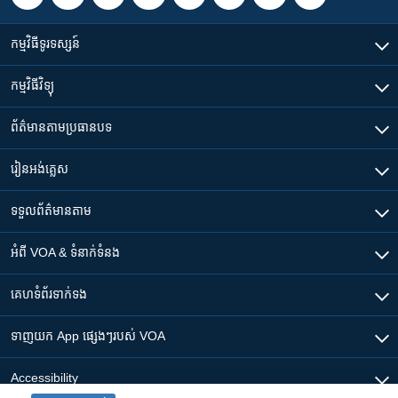
កម្មវិធី​ទូរទស្សន៍
កម្មវិធី​វិទ្យុ
ព័ត៌មាន​តាមប្រធានបទ​
រៀន​​អង់គ្លេស
ទទួល​ព័ត៌មាន​តាម
អំពី​ VOA & ទំនាក់ទំនង
គេហទំព័រ​​ទាក់ទង
ទាញយក​ App ផ្សេងៗ​របស់​ VOA
Accessibility