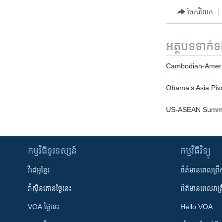
ចែករំលែក
អត្ថបទ​ទាក់
Cambodian-Ameri
Obama’s Asia Pivo
US-ASEAN Summit
កម្មវិធី​ទូរទស្សន៍
កម្មវិធី​វិទ្យុ
វីដេអូ​ខ្មែរ
ព័ត៌មាន​ពេល​ព្រឹ
វ៉ាស៊ីនតោន​ថ្ងៃ​នេះ
ព័ត៌មាន​​ពេល​រាត្រ
VOA ថ្ងៃនេះ
Hello VOA