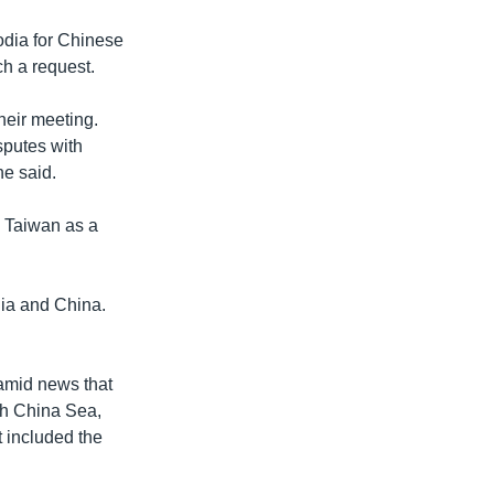
dia for Chinese
ch a request.
heir meeting.
sputes with
he said.
e Taiwan as a
dia and China.
 amid news that
th China Sea,
 included the