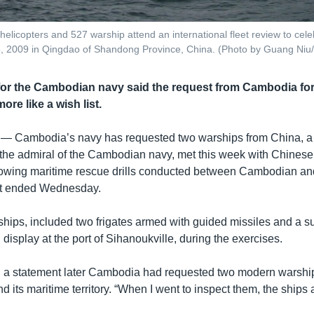
copters and 527 warship attend an international fleet review to celeb
23, 2009 in Qingdao of Shandong Province, China. (Photo by Guang Niu
or the Cambodian navy said the request from Cambodia fo
re like a wish list.
 —
Cambodia’s navy has requested two warships from China, a d
 the admiral of the Cambodian navy, met this week with Chines
lowing maritime rescue drills conducted between Cambodian a
hat ended Wednesday.
hips, included two frigates armed with guided missiles and a s
isplay at the port of Sihanoukville, during the exercises.
n a statement later Cambodia had requested two modern warship
its maritime territory. “When I went to inspect them, the ships 