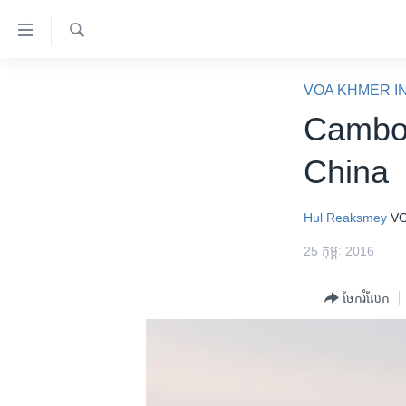
ភ្ជាប់​
ទៅ​
គេហទំព័រ​
ស្វែង​
កម្ពុជា
រក
VOA KHMER I
ទាក់ទង
អន្តរជាតិ
Cambod
រំលង​
និង​
អាមេរិក
China
ចូល​
ចិន
ទៅ​​
ទំព័រ​
ហេឡូវីអូអេ
Hul Reaksmey
VO
ព័ត៌មាន​​
កម្ពុជាច្នៃប្រតិដ្ឋ
25 កុម្ភៈ 2016
តែ​
ម្តង
ព្រឹត្តិការណ៍ព័ត៌មាន
ចែករំលែក
រំលង​
ទូរទស្សន៍ / វីដេអូ​
និង​
ចូល​
វិទ្យុ / ផតខាសថ៍
ទៅ​
កម្មវិធីទាំងអស់
ទំព័រ​