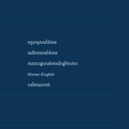
អក្ខរកម្មសារព័ត៌មាន
សេរីភាពសារព័ត៌មាន
ការបោះឆ្នោតនៅអាមេរិកឆ្នាំ២០២០
Khmer-English
បទវិចារណកថា