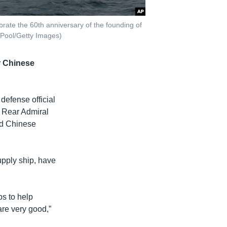
rate the 60th anniversary of the founding of
/Pool/Getty Images)
r Chinese
efense official
e Rear Admiral
nd Chinese
upply ship, have
s to help
are very good,”