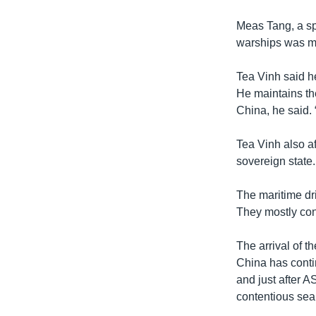
Meas Tang, a s
warships was mor
Tea Vinh said h
He maintains th
China, he said. 
Tea Vinh also a
sovereign state.
The maritime dr
They mostly cons
The arrival of 
China has conti
and just after 
contentious sea