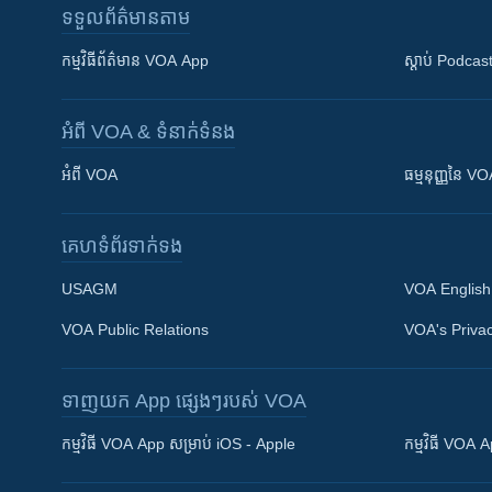
ទទួល​ព័ត៌មាន​តាម
កម្មវិធី​ព័ត៌មាន VOA App
ស្តាប់ Podcas
អំពី​ VOA & ទំនាក់ទំនង
អំពី​ VOA
ធម្មនុញ្ញ​នៃ V
គេហទំព័រ​​ទាក់ទង
USAGM
VOA English
VOA Public Relations
VOA's Privac
ទាញយក​ App ផ្សេងៗ​របស់​ VOA
Khmer English
កម្មវិធី​ VOA App សម្រាប់ iOS - Apple
កម្មវិធី​ VOA
បណ្តាញ​សង្គម