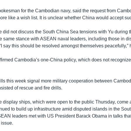
pokesman for the Cambodian navy, said the request from Cambo
e like a wish list. It is unclear whether China would accept su
e did not discuss the South China Sea tensions with Yu during t
e same stance with ASEAN naval leaders, including those in di
“I say this should be resolved amongst themselves peacefully,” 
ffirmed Cambodia’s one-China policy, which does not recogniz
ills this week signal more military cooperation between Cambo
isted of rescue and fire drills.
the display ships, which were open to the public Thursday, come
nued to build up infrastructure amid disputed islands in the Sou
ASEAN leaders met with US President Barack Obama in talks that
 issue.