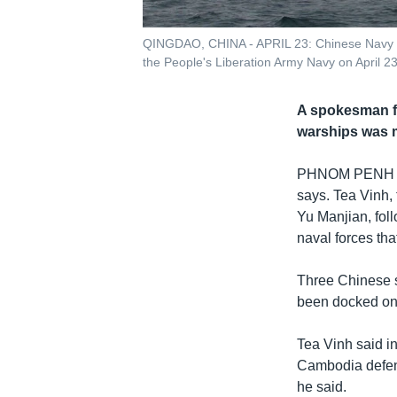
QINGDAO, CHINA - APRIL 23: Chinese Navy heli
the People's Liberation Army Navy on April 
A spokesman f
warships was mo
PHNOM PENH
says. Tea Vinh,
Yu Manjian, fol
naval forces t
Three Chinese s
been docked on d
Tea Vinh said i
Cambodia defend 
he said.