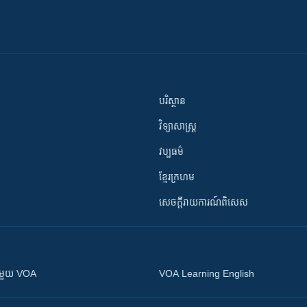
បរិស្ថាន
វិទ្យាសាស្រ្ត
វប្បធម៌
ខ្មែរក្រហម
សេចក្តីរាយការណ៍ពិសេស
ស​​ជាមួយ VOA
VOA Learning English