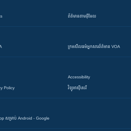
ts
ព័ត៌មាន​តាម​អ៊ីមែល
OA
ក្រម​​​សីលធម៌​​​អ្នក​​​សារព័ត៌មាន VOA
Accessibility
y Policy
វិទ្យុ​អាស៊ី​សេរី
 App សម្រាប់ Android - Google