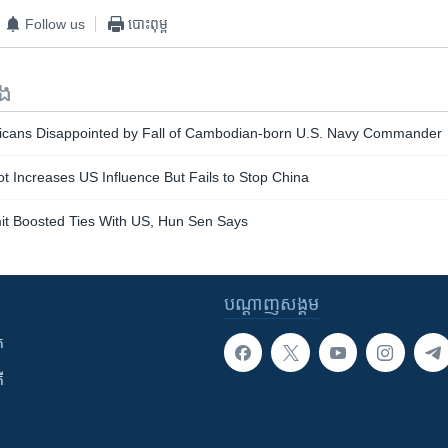
Follow us
បោះពុម្ព
ទង
cans Disappointed by Fall of Cambodian-born U.S. Navy Commander
t Increases US Influence But Fails to Stop China
 Boosted Ties With US, Hun Sen Says
បណ្តាញ​សង្គម
ក
ី