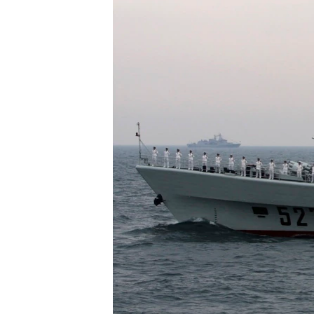
រចនា
សម្ព័ន្ធ​
រំលង​
និង​
ចូល​
ទៅ​
កាន់​
ទំព័រ​
ស្វែង​
រក