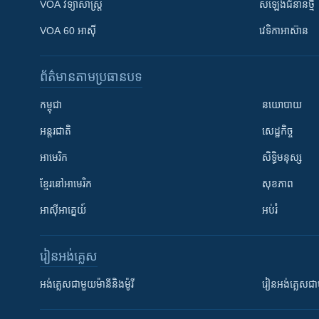
VOA ​វិទ្យាសាស្ត្រ
សំឡេង​ជំនាន់​ថ្មី
VOA 60 អាស៊ី
វេទិកា​អាស៊ាន
ព័ត៌មាន​តាមប្រធានបទ​
កម្ពុជា
នយោបាយ
អន្តរជាតិ
សេដ្ឋកិច្ច
អាមេរិក
សិទ្ធិមនុស្ស
ខ្មែរ​នៅអាមេរិក
សុខភាព
អាស៊ីអាគ្នេយ៍
អប់រំ
រៀន​​អង់គ្លេស
អង់គ្លេស​ជាមួយ​ម៉ានី​និង​ម៉ូរី
រៀន​​​​​​អង់គ្លេ