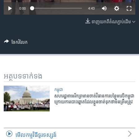
រចនា
សម្ព័ន្ធ​
0:00
4:43
Khmer English
រំលង​
ទាញ​យក​ពី​តំណភ្ជាប់​ដើម
និង​
បណ្តាញ​សង្គម
ចូល​
ទៅ​
ចែករំលែក
កាន់​
ទំព័រ​
ភាសា
ស្វែង​
រក
អត្ថបទ​ទាក់ទង
កម្ពុជា
សហរដ្ឋ​អាមេរិក​ព្រ​មាន​ចាត់​វិធានការ​បន្ថែម​លើក​ម្ពុជា​
​ក្រោយ​ការ​បោះ​ឆ្នោត​ដែល​ខ្លួន​ចាត់​ទុកថា​មិន​ត្រឹម​ត្រូវ
មើល​កម្មវិធី​ទូរទស្សន៍