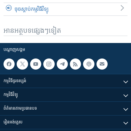
ចុចស្តាប់កម្មវិធីវិទ្យុ
អានអត្ថបទផ្សេងៗទៀត
បណ្តាញ​សង្គម
កម្មវិធី​ទូរទស្សន៍
កម្មវិធី​វិទ្យុ
ព័ត៌មាន​តាមប្រធានបទ​
រៀន​​អង់គ្លេស