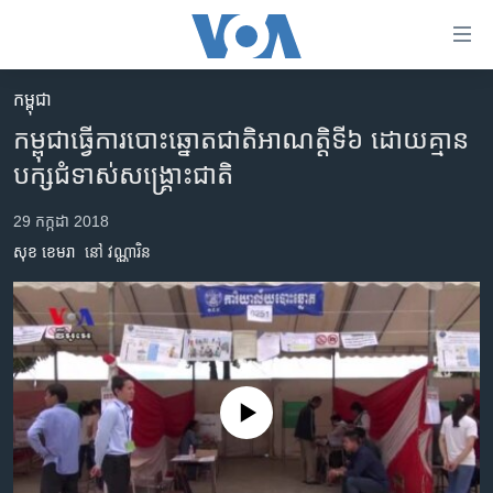
ភ្ជាប់​
ទៅ​
គេហទំព័រ​
កម្ពុជា
កម្ពុជា
ទាក់ទង
កម្ពុជា​ធ្វើ​ការ​បោះឆ្នោត​ជាតិ​អាណត្តិ​ទី៦​ ​ដោយ​គ្មាន​
រំលង​
អន្តរជាតិ
បក្សជំទាស់​សង្គ្រោះជាតិ
និង​
អាមេរិក
ចូល​
29 កក្កដា 2018
ទៅ​​
ចិន
សុខ ខេមរា
នៅ វណ្ណារិន
ទំព័រ​
ហេឡូវីអូអេ
ព័ត៌មាន​​
តែ​
កម្ពុជាច្នៃប្រតិដ្ឋ
ម្តង
ព្រឹត្តិការណ៍ព័ត៌មាន
រំលង​
និង​
ទូរទស្សន៍ / វីដេអូ​
No media source currently available
ចូល​
វិទ្យុ / ផតខាសថ៍
ទៅ​
ទំព័រ​
កម្មវិធីទាំងអស់