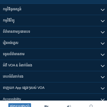
កម្មវិធី​ទូរទស្សន៍
កម្មវិធី​វិទ្យុ
ព័ត៌មាន​តាមប្រធានបទ​
រៀន​​អង់គ្លេស
ទទួល​ព័ត៌មាន​តាម
អំពី​ VOA & ទំនាក់ទំនង
គេហទំព័រ​​ទាក់ទង
ទាញយក​ App ផ្សេងៗ​របស់​ VOA
Accessibility
ផ្សាយផ្ទាល់