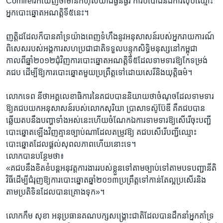
Comfrel​រក​ឃើញ​ថា​មាន​កំហុស​យ៉ាង​ធ្ងន់​ធ្ងរ​ ការ​បំប៉ោង​និង​ការលុប​ឈ្មោះ​
អ្នក​បោះឆ្នោត​អណត្តិ​ទី​៥​នេះ។​
ញត្តិ​ដដែល​ក៏​បាន​គាំទ្រ​យ៉ាងពេញ​ទំហឹង​នូវ​អនុសាសន៍​របស់​អ្នក​រាយការណ៍​
ពិសេស​របស់​អង្គការ​សហ​ប្រជាជាតិ​ទទួល​បន្ទុក​សិទ្ធិ​មនុស្ស​នៅកម្ពុជា​
កាលពីឆ្នាំ​២០១២​ជុំវិញ​ការ​បោះ​ឆ្នោត​អណត្តិ​ទី​៥​ដែល​ទាមទារ​ឱ្យ​កែទម្រង់​
គជប​ ដើម្បី​ឱ្យ​ការ​បោះ​ឆ្នោត​មួយ​ប្រព្រឹត្ត​ទៅ​ដោយ​សេរី​និង​យុត្តិ​ធម៌។​
លោក​ទេព នីថា​អគ្គលេខាធិការ​នៃ​គជប​បាន​និយាយ​ថា​ចំណុច​ដែល​ទាមទារ​
ឱ្យ​គជប​យក​អនុសាសន៍របស់​លោក​សុរិយា ប្រាសាទ​ស៊ូប៊ែ​ឌី​ គឺ​គជប​បាន​
ឆ្លើយតប​នឹង​បញ្ហាទាំង​អស់​នេះ​ហើយ​ចំណែក​ឯ​ការទាមទារ​ឱ្យ​សើរើចុះ​បញ្ជី​
បោះឆ្នោត​ឡើង​វិញ​គ្មាន​ច្បាប់​ណា​ដែល​តម្រូវ​ឱ្យ គជប​សើរើ​បញ្ជី​ឈ្មោះ​
បោះឆ្នោត​ដែល​ផ្តល់​សុពលភាព​ហើយ​នោះ​ទេ។​
លោក​បាន​បន្ថែម​ថា៖
«គជប​នឹង​ខិតខំ​បន្ត​អនុវត្ត​ការងារ​របស់​ខ្លួន​ទៅ​តាម​ច្បាប់​ទៅ​តាម​បទ​បញ្ជា​នីតិ
វិធី​ដើម្បី​ជំរុញ​ឱ្យ​ការ​បោះ​ឆ្នោត​ឆ្នាំ​២០១៣​ប្រព្រឹត្ត​ទៅ​កាន់តែ​ល្អប្រសើរ​និង​
តាម​ប្រតិទិន​ដែល​បាន​គ្រោង​ទុក»។​
លោក​កឹម​ សុខា​ អនុប្រធាន​គណបក្ស​សង្គ្រោះជាតិ​ដែល​បាន​ដឹកនាំ​អ្នក​គាំទ្រ​