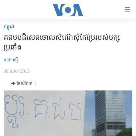
ភ្ជាប់​
ទៅ​
គេហទំព័រ​
កម្ពុជា
កម្ពុជា
ទាក់ទង
គជប​បដិសេធ​ចោល​សំណើ​សុំ​កែប្រែ​របស់​បក្ស​
រំលង​
អន្តរជាតិ
ប្រឆាំង​
និង​
អាមេរិក
ចូល​
ហេង រស្មី
ទៅ​​
ចិន
ទំព័រ​
26 មេសា 2013
ហេឡូវីអូអេ
ព័ត៌មាន​​
ចែករំលែក
តែ​
កម្ពុជាច្នៃប្រតិដ្ឋ
ម្តង
ព្រឹត្តិការណ៍ព័ត៌មាន
រំលង​
និង​
ទូរទស្សន៍ / វីដេអូ​
ចូល​
វិទ្យុ / ផតខាសថ៍
ទៅ​
ទំព័រ​
កម្មវិធីទាំងអស់