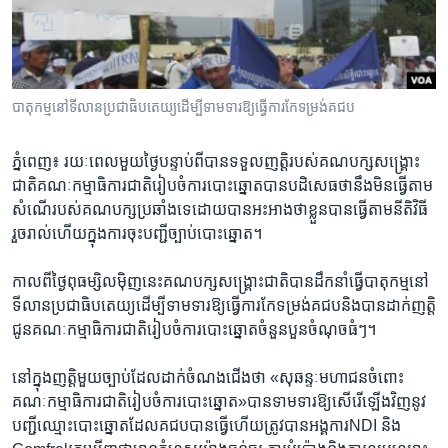
រចនា
សម្ព័ន្ធ​
Khmer English
រំលង​
និង​
បណ្តាញ​សង្គម
ចូល​
បាតុកម្ម​នៅ​ទីលាន​ប្រជាធិបតេយ្យ​ដើម្បី​ទាមទារ​ឱ្យ​ធ្វើ​ការ​កែទម្រង់​គជប
ទៅ​
កាន់​
ភ្នំពេញ៖ រយៈពេល​មួយ​ថ្ងៃ​បន្ទាប់​ពី​បាន​ទទួល​ញត្តិ​របស់​គណបក្ស​សង្គ្រោះ
ទំព័រ​
ភាសា
ជាតិ​គណៈកម្មាធិការ​ជាតិ​រៀប​ចំ​ការ​បោះ​ឆ្នោត​បាន​បដិសេធ​ថា​នឹង​មិន​ធ្វើ​តាម​
ស្វែង​
សំណើ​របស់​គណបក្ស​ប្រឆាំង​ទេ​ដោយ​បាន​អះ​អាង​ថា​ខ្លួន​បាន​ធ្វើ​តាម​នីតិ​វិធី​
រក
រួច​រាល់​ហើយ​ក្នុង​ការ​ចុះ​បញ្ជី​ច្បាប់​បោះឆ្នោត។​
កាល​ពី​ថ្ងៃ​ពុធ​ម្សិលម៉ិញ​នេះ​គណបក្ស​សង្គ្រោះ​ជាតិ​បាន​ដឹកនាំ​ធ្វើ​បាតុកម្ម​នៅ​
ទីលាន​ប្រជាធិបតេយ្យ​ដើម្បី​ទាមទារ​ឱ្យ​ធ្វើ​ការ​កែទម្រង់​គជប​និង​បាន​ដាក់​ញត្តិ​
ជូន​គណៈកម្មាធិការ​ជាតិ​រៀប​ចំការ​បោះឆ្នោត​ចំនួន​បួន​ចំណុច​ធំៗ។​
នៅ​ក្នុង​ញត្តិ​មួយ​ច្បាប់​ដែល​ដាក់​ចំណង​ជើង​ថា «សុឆន្ទៈ​មហាជន​ចំពោះ
គណៈកម្មាធិការ​ជាតិ​រៀប​ចំការ​បោះ​ឆ្នោត»​បាន​ទាមទារ​ឱ្យ​សើរើ​ឡើង​វិញនូវ​
បញ្ជី​ឈ្មោះ​បោះឆ្នោត​ដែល​គជប​បាន​ធ្វើ​ហើយ​ត្រូវ​បាន​អង្គការ​NDI និង​