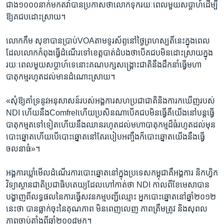
ជាង​១០០០​នាក់​មក​តវ៉ា​បាន​ប្រកាស​ថា​លោក​ទុក​រយៈពេល​មួយ​សប្តាហ៍​ដើម្បី​
ឱ្យ​គជប​ដោះ​ស្រាយ។​
លោក​កឹម សុខា​បាន​ប្រាប់​VOA​តាម​ទូរស័ព្ទ​នៅ​ថ្ងៃ​ព្រហស្បតិ៍​នេះ​ក្នុង​ពេល​
ដែល​លោក​កំពុងធ្វើ​ដំណើរ​ទៅ​ខេត្ត​បាត់​ដំបង​ថា​បើ​គជប​មិន​ដោះ​ស្រាយ​ក្នុង​
រយៈ​ពេល​មួយ​សប្តាហ៍​ទេ​នោះ​គណបក្ស​សង្គ្រោះជាតិ​នឹង​ដឹក​នាំធ្វើ​មហា​
បាតុកម្ម​រហូត​ដល់​មាន​ដំណោះ​ស្រាយ។​
«​សុំឱ្យ​គាំទ្រនូវ​អនុសាសន៍​របស់​អង្គការ​សហប្រជាជាតិ​និង​កា​រក​ឃើញ​របស់​
NDI ​ហើយ​នឹង​Comfrel​ហើយ​ប្រសិន​ណាបើ​គជប​មិន​ធ្វើ​គឺយើង​នៅ​បន្ត​ធ្វើ​
បាតុកម្ម​តទៅទៀត​ហើយ​នឹង​ឈាន​រហូត​ដល់​មហា​បាតុកម្ម​ដ៏ធំ​រហូត​ដល់​មុន​
បោះឆ្នោត​ហើយ​បើ​បោះឆ្នោត​នៅតែ​របៀប​អញ្ចឹង​ក៏បោះ​ឆ្នោត​យើង​នឹង​ធ្វើ​
ចលនា​ធំ»។​
អង្គការ​ឃ្លាំមើល​ដំណើរ​ការ​បោះឆ្នោត​នៅ​ក្នុង​ប្រទេស​កម្ពុជា​គឺ​អង្គការ​ និកហ្វិក​
វិទ្យាស្ថាន​ជាតិ​ប្រជា​ធិបតេយ្យ​ដែល​ហៅកាត់​ថា​ NDI​ កាលពី​ខែមេសា​បាន​
បង្ហាញ​ពី​លទ្ធផល​នៃ​ការ​ធ្វើ​សវនកម្ម​បញ្ជី​ឈ្មោះ​ អ្នក​បោះ​ឆ្នោត​នៅ​ឆ្នាំ​២០១២​
នេះ​ថា​ បាន​ធ្លាក់ចុះ​នៃ​គុណភាព​ មិន​ពេញ​លេញ​ ភាព​ត្រឹមត្រូវ​ និង​សុពល​
ភាព​ចាប់​តាំង​ពីឆ្នាំ​២០០៨​មក។​