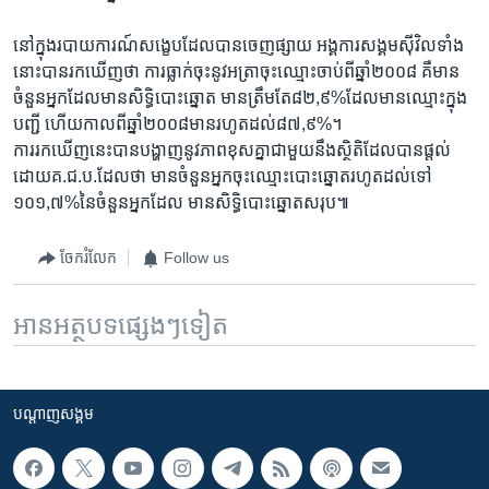
នៅ​ក្នុង​របាយ​ការណ៍​សង្ខេប​ដែល​បាន​ចេញ​ផ្សាយ​ អង្គការ​សង្គម​ស៊ីវិល​ទាំង​
នោះ​បាន​រក​ឃើញ​ថា​ ការ​ធ្លាក់​ចុះ​នូវ​អត្រា​ចុះ​ឈ្មោះ​ចាប់​ពីឆ្នាំ​២០០៨​ គឺ​មាន​
ចំនួន​អ្នក​ដែល​មាន​សិទ្ធិ​បោះឆ្នោត​ មានត្រឹមតែ​៨២,៩%​ដែល​មាន​ឈ្មោះ​ក្នុង​
បញ្ជី​ ហើយ​កាលពី​ឆ្នាំ​២០០៨​មាន​រហូត​ដល់​៨៧,៩%។​
ការ​រក​ឃើញនេះ​បាន​បង្ហាញ​នូវភាព​ខុសគ្នា​ជាមួយ​នឹង​ស្ថិតិ​ដែល​បាន​ផ្តល់​
ដោយ​គ.ជ.ប.​ដែល​ថា ​មាន​ចំនួន​អ្នក​ចុះ​ឈ្មោះ​បោះ​ឆ្នោត​រហូត​ដល់​ទៅ​
១០១,៧%​នៃ​ចំនួន​អ្នក​ដែល ​មាន​សិទ្ធិ​បោះឆ្នោត​សរុប៕
ចែករំលែក
Follow us
អានអត្ថបទផ្សេងៗទៀត
បណ្តាញ​សង្គម