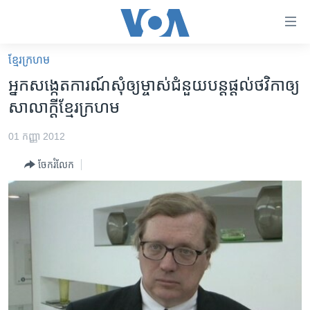
ភ្ជាប់​
ទៅ​
គេហទំព័រ​
ខ្មែរ​ក្រហម
កម្ពុជា
ទាក់ទង
អ្នកសង្កេត​ការណ៍​សុំ​ឲ្យ​ម្ចាស់​ជំនួយ​បន្ត​ផ្តល់​ថវិកា​ឲ្យ​
រំលង​
អន្តរជាតិ
សាលាក្តី​ខ្មែរក្រហម
និង​
អាមេរិក
ចូល​
01 កញ្ញា 2012
ទៅ​​
ចិន
ទំព័រ​
ចែករំលែក
ហេឡូវីអូអេ
ព័ត៌មាន​​
តែ​
កម្ពុជាច្នៃប្រតិដ្ឋ
ម្តង
ព្រឹត្តិការណ៍ព័ត៌មាន
រំលង​
និង​
ទូរទស្សន៍ / វីដេអូ​
ចូល​
វិទ្យុ / ផតខាសថ៍
ទៅ​
ទំព័រ​
កម្មវិធីទាំងអស់