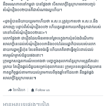
នឹងមរណ​ភាព​នៅ​កម្ពុជា​ បានថ្លែង​ថា ​បើ​សាលាក្តី​ខ្មែរក្រហម​អាច​បញ្ចប់​
សំណុំ​រឿង០០២​បាន​គឺជា​សំណាង​ល្អ​ហើយ។​
«ដូច​ខ្ញុំ​បាន​និយាយ​យូរ​មក​ហើយ​ថា​ អ.ស.ប.​ត្រូវ​ប្រកាស​ថា​ អ.ស.ប.​នឹង​
ដកចេញ​ បន្ទាប់ពី​សំណុំ​រឿង​០០២ ​ហើយគួរ​ផ្តោត​ការ​យក​ចិត្ត​ទុកដាក់​របស់
គេ​ទៅ​លើ​សំណុំរឿង​០០២​នេះ»។​
លោក​ថ្លែង​ថា ​ជារឿង​ដែល​មិនអាច​ទៅរួច​ទេ​ក្នុង​ការ​ប៉ុនប៉ង​ដំណើរការ​
សាលាក្តី​នេះ​ដល់​សំណុំរឿង​០០៣​និង​០០៤​ដែល​រដ្ឋាភិបាល​របស់​លោក​
នាយក​រដ្ឋមន្ត្រី​ហ៊ុន សែន​មិនចង់ធ្វើ​ ហើយ​គេ​គិត​ថា​ធ្វើ​ឲ្យ​ប៉ះពាល់​ដល់​
អារម្មណ៍​ម្ចាស់​ជំនួយ​ផង​នោះ។​
ក្រុម​អ្នក​សង្កេត​ការណ៍​អះអាង​ថា​ បញ្ហា​ក្នុង​តុលាការ​ខ្មែរក្រហម​ត្រូវតែ​ដោះ
ស្រាយ ​តែរឿង​ផ្តល់​ជំនួយ​សម្រាប់​តុលាការនេះ ក្រុម​ប្រទេស​ផ្តល់​ជំនួយ​មាន​
កាតព្វកិច្ច​ផ្តល់​តាម​ការ​យល់ព្រម​កាលពី​ចុងឆ្នាំ​ទៅ​ដែលថា​ នឹង​ផ្គត់ផ្គង់​
សាលាក្តី​ខ្មែរក្រហម​នេះ៕​
ចែករំលែក
Follow us
អានអត្ថបទផ្សេងៗទៀត