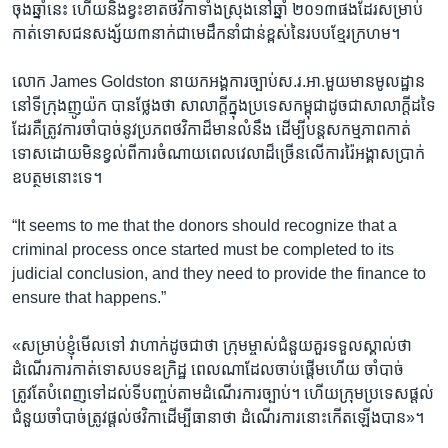
ចុង​ឆ្នាំនេះ​ ហើយ​និង​ខ្វះខាត​ថវិកា​ទាំងស្រុង​នៅ​ឆ្នាំ ​២០១៣​ផង​ដែរ​សម្រាប់​
កាត់​ទោស​ជន​សង្ស័យ​៣នាក់​ជា​មេដឹកនាំ​ជាន់ខ្ពស់​នៃ​របប​ខ្មែរក្រហម។​
លោក ​James Goldston ​នាយក​អង្គការ​ច្បាប់​ស.រ.អា.មួយ​មាន​មូលដ្ឋាន​
នៅ​ទីក្រុង​ញូយ៉ក ​បាន​ថ្លែងថា​ សាលាក្តី​ក្នុង​ប្រទេស​កម្ពុជា​ដូច​ជា​សាលាក្តី​ដទៃ​
ដែរ​គឺត្រូវ​ការ​ចាំបាច់​នូវប្រភព​ថវិកា​ដ៏​មាន​លំនឹង​ ដើម្បី​បន្ត​សកម្មភាព​កាត់
ទោស​ដោយ​មិនខ្វល់​ពីការ​ចំណាយពេល​វេលា​ដ៏ច្រើន​លើការ​រ៉ៃអង្គាស​ប្រាក់​
ឧបត្ថម​នោះ​ទេ។​
“It seems to me that the donors should recognize that a
criminal process once started must be completed to its
judicial conclusion, and they need to provide the finance to
ensure that happens.”
«សម្រាប់ខ្ញុំ​មើលទៅ​ វាហាក់​ដូចជាថា​ ក្រុមម្ចាស់ជំនួយ​គួរទទួលស្គាល់​ថា​
ដំណើរ​ការកាត់ទោស​បទឧក្រិដ្ឋ​ ពេលណា​ដែលចាប់ផ្តើម​ហើយ​ ចាំបាច់​
ត្រូវតែ​បំពេញ​ទៅដល់​ទីបញ្ចប់​តាមដំណើរការ​ច្បាប់។​ ហើយ​ក្រុម​ប្រទេស​ផ្តល់​
ជំនួយ​ចាំបាច់​ត្រូវ​ផ្តល់​ថវិកា​ដើម្បី​ធានា​ថា ​ដំណើរ​ការ​នោះ​កើត​ឡើង​បាន»។​