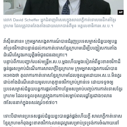
រចនា
សម្ព័ន្ធ​
Khmer English
រំលង​
លោក ​David Scheffer ​អ្នកជំនាញ​ពិសេស​ក្នុងសាលាក្តី​កាត់ទោស​មេដឹក​នាំខ្មែរ
និង​
បណ្តាញ​សង្គម
ក្រហម ដែល​ត្រូវ​បាន​តែងតាំង​ដោយលោក​បាន់គីមូន អគ្គ​លេខាធិការ​អ.ស.ប.​។
ចូល​
ទៅ​
​វ៉ាស៊ីនតោន៖ ក្រុមអ្នក​សង្កេត​ការណ៍​បាន​ជំរុញ​ប្រទេស​ម្ចាស់​ជំនួយ​ឲ្យ​បន្ត
កាន់​
គាំទ្រ​ថវិកា​ជា​បន្ទាន់​ដល់​ការ​កាត់ទោស​ខ្មែរក្រហម​ដើម្បី​បញ្ជៀស​ការ​គាំង​
ទំព័រ​
ភាសា
ដំណើរ​ស្វែង​រក​យុត្តិធម៌​ជូន​ជន​រងគ្រោះ។​
ស្វែង​
បន្ទាប់ពី​ការ​បញ្ជាក់​របស់​មន្ត្រី​អ.ស.ប.​ម្តង​ហើយ​ម្តងទៀត​អំពី​ខ្វះខាត​ថវិកា​ដ៏​
រក
ធ្ងន់ធ្ងរ​សម្រាប់​ដំណើរ​ការ​សាលាក្តី​ខ្មែរក្រហម​ ក្រុមអ្នក​សង្កេត​ការណ៍​បាន​
អះអាង​ថា​ តុលាការ​កាត់ទោស​ខ្មែរក្រហម​ដែល​ចូលរួម​ដោយ​អ.ស.ប.​មិន​គួរ​
ជាប់​គាំង​ដំណើរ​ដោយ​មូលហេតុ​គ្មានថវិកា​គ្រប់​គ្រាន់​ទេ ​ដោយ​ទទូច​ឲ្យ​
ប្រទេស​ម្ចាស់​ជំនួយ​បន្ត​ការផ្តល់​ថវិកា​បន្ថែម​សម្រាប់​បញ្ចប់ការ​កាត់ទោស​ខ្មែរ
ក្រហម​ ដែល​ទទួល​ខុសត្រូវ​ក្នុងការ​កាប់​សម្លាប់​ពលរដ្ឋខ្មែរ​ជាង​១លាន​
៧សែន​នាក់​ក្នុង​ទសវត្សរ៍​១៩៧០។​
ទោះបីជា​មាន​ប្រទេស​ផ្តល់​ជំនួយ​ខ្លះ​បាន​ផ្គត់ផ្គង់​ហើយក្តី​ សាលាក្តី​កាត់ទោស​
ខ្មែរក្រហម​កំពុង​ខ្វះខាត​ថវិកា​៤លាន​ដុល្លារ​សម្រាប់​ទ្រទ្រង់​ការ​ចំណាយ​នៅ