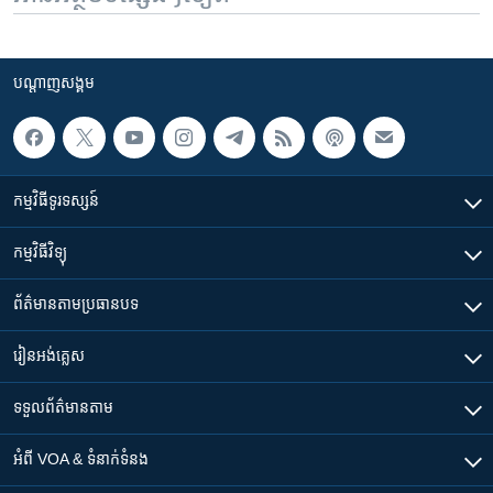
បណ្តាញ​សង្គម
កម្មវិធី​ទូរទស្សន៍
កម្មវិធី​វិទ្យុ
ព័ត៌មាន​តាមប្រធានបទ​
រៀន​​អង់គ្លេស
ទទួល​ព័ត៌មាន​តាម
អំពី​ VOA & ទំនាក់ទំនង