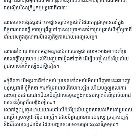
ទណ្ឌ ​គឺ​ជារឿងមួយ​ដែលអាច​ផ្ញើរសារ​ខុស​ដល់​ជន​ទាំង​ឡាយ​ដែល​អាច​ជា​
ជន​ល្មើស​នៃ​ឧក្រិដ្ឋកម្ម​អន្តរ​ជាតិ​នានា។​
លោក​បាន​សង្កត់​ធ្ងន់​ថា​ បទដ្ឋាន​ច្បាប់​អន្តរជាតិ​ដែល​តម្រូវ​ឲ្យ​មាន​នៅ​ក្នុង​
កិច្ចការ​សាលាក្តី​ អាច​ប្រព្រឹត្ត​ទៅ​បាន​លុះ​ត្រា​មាន​ថវិកា​គ្រប់គ្រាន់​ដើម្បី​ឲ្យ​ភាគី​
ទាំងអស់​ក្នុង​តុលាការ​បំពេញ​កិច្ចការ​ដោយ​ពេញលេញ។​
លោក​ឆាំង យុ​ នាយក​មជ្ឈមណ្ឌល​ឯកសារកម្ពុជា​ បាន​អះអាង​ថា​ការ​គាំទ្រ​
សាលាក្តី​ខ្មែរក្រហម​ដល់​ទីបញ្ចប់ជារឿង​ចាំបាច់​ ដើម្បី​បញ្ចៀស​អំពើ​ប្រល័យ​
ពូជសាសន៍​កើត​ឡើង​ជាថ្មី​ទៀត។​
«ខ្ញុំគិត​ថា ​បើអន្តរ​ជាតិ​ទាំងអស់ ​ប្រទេស​ទាំងអស់​មើល​ឃើញ​ថា​នេះ​ជា​បញ្ហា​
មនុស្សជាតិ​ ខ្ញុំគិត​ថា​ ការគាំទ្រ​វា​អាច​កើត​មាន​ឡើង​ ហើយ​បន្ត​ឲ្យ​តុលាការ​
នេះ​បញ្ចប់​ដោយ​ជោគជ័យ​ដើម្បី​ជា​សារមួយ​ក្នុង​ការ​ទប់​ស្កាត់​អំពើ​ប្រល័យ​ពូជ​
សាសន៍​កុំឲ្យ​កើត​ឡើង​ទៀត»។​
លោក​ថ្លែង​ដូច្នេះ​ដោយ​យោង​ទៅ​លើ​អំពើ​ប្រល័យ​ពូជសាសន៍​កើត​នៅ​ប្រទេស​
ជាច្រើន​ រួម​កម្ពុជា​ អឺរ៉ុប ​អាហ្រ្វិក​ ដែល​បំផ្លាញ​ធនធាន​មនុស្ស​ ទ្រព្យ​សម្បត្តិ​
និង​ជីវិត​មនុស្ស​ជាដើម​ ដែល​បញ្ហានេះ​ទាមទារ​ឲ្យ​មាន​តួនាទី​រួម​មួយ។​