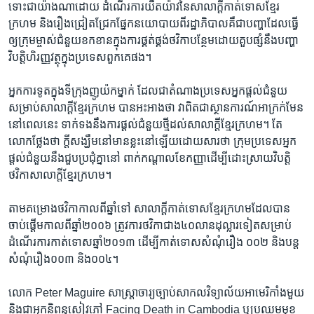
ទោះជា​យ៉ាងណា​ដោយ ​ដំណើរការ​យឺតយ៉ាវ​នៃ​សាលាក្តី​កាត់ទោស​ខ្មែរ
ក្រហម​ និង​រឿង​ជ្រៀត​ជ្រែក​ផ្នែក​នយោបាយ​ពី​រដ្ឋាភិបាល​គឺ​ជា​បញ្ហា​ដែល​ធ្វើ
ឲ្យ​ក្រុមម្ចាស់​ជំនួយ​ខកខាន​ក្នុង​ការ​ផ្គត់ផ្គង់​ថវិកា​បន្ថែម​ដោយ​គួបផ្សំនឹង​បញ្ហា​
វិបត្តិ​ហិរញ្ញវត្ថុ​ក្នុង​ប្រទេស​ពួក​គេ​ផង។​
អ្នកការទូត​ក្នុង​ទីក្រុង​ញូយ៉ក​ម្នាក់ ​ដែល​ជា​តំណាង​ប្រទេស​អ្នកផ្តល់​ជំនួយ​
សម្រាប់​សាលាក្តី​ខ្មែរក្រហម ​បាន​អះអាង​ថា​ វា​ពិតជា​ស្ថាន​ការណ៍​អាក្រក់​មែន​
នៅពេល​នេះ​ ទាក់ទង​នឹង​ការ​ផ្តល់​ជំនួយ​ថ្មី​ដល់​សាលាក្តី​ខ្មែរក្រហម។​ តែ​
លោក​ថ្លែង​ថា​ ក្តីសង្ឃឹម​នៅ​មានខ្លះ​នៅឡើយ​ដោយសារ​ថា​ ក្រុម​ប្រទេស​អ្នក​
ផ្តល់​ជំនួយ​នឹង​ជួប​ប្រជុំគ្នា​នៅ​ ពាក់​កណ្តាល​ខែ​កញ្ញា​ដើម្បី​ដោះស្រាយ​វិបត្តិ
ថវិកា​សាលាក្តី​ខ្មែរក្រហម។​
តាម​គម្រោង​ថវិកា​កាលពី​ឆ្នាំទៅ​ សាលាក្តី​កាត់ទោស​ខ្មែរក្រហម​ដែល​បាន​
ចាប់​ផ្តើម​កាលពី​ឆ្នាំ​២០០៦ ​ត្រូវការ​ថវិកាជាង​៤០លាន​ដុល្លារ​ទៀត​សម្រាប់
ដំណើរ​ការ​កាត់ទោស​ឆ្នាំ​២០១៣ ​ដើម្បី​កាត់ទោស​សំណុំ​រឿង​ ០០២ ​និង​បន្ត​
សំណុំ​រឿង​០០៣ និង​០០៤។​
លោក​ Peter Maguire ​សាស្រ្តាចារ្យ​ច្បាប់​សាកល​វិទ្យាល័យ​អាមេរិកាំង​មួយ​
និង​ជាអ្នក​និពន្ធ​សៀវភៅ​ Facing Death ​in Cambodia ​ឬ​ប្រឈម​មុខ​