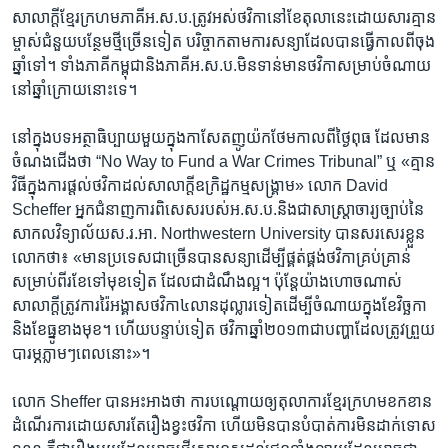
សាលាក្តី​ខ្មែរក្រហម​ភាគី​អ.ស.ប.​ត្រូវអស់​ថវិកា​នៅខែ​តុលានេះ​ដោយ​សារ​គ្មាន​
ម្ចាស់​ជំនួយ​បន្ថែម​ថ្មីច្រើន​ទៀត​ បរិច្ចាក​តាម​ការ​សន្យា​ដែល​បាន​ធ្វើកាល​ពី​ចុង​
ឆ្នាំទៅ។ ​ទាំង​ភាគីកម្ពុជា​និង​ភាគី​អ.ស.ប.​មិន​ទាន់​មាន​ថវិកា​សម្រាប់​ចំណាយ​
នៅ​ឆ្នាំក្រោយ​នោះ​ទេ។​
នៅ​ក្នុង​បទ​អត្ថាធិប្បាយ​មួយ​ក្នុង​កាសែត​ញូយ៉កថែម​កាលពី​ថ្ងៃពុធ​ ដែល​មាន​
ចំណងជើង​ថា​ “No Way to​ Fund a ​War Crimes ​Tribunal”​ ឬ ​«គ្មាន
វិធី​ក្នុងការ​ផ្តល់ថវិកា​ដល់​សាលាក្តី​ឧក្រិដ្ឋកម្ម​សង្រ្គាម» ​លោក​ David
Scheffer​ អ្នក​ជំនាញ​ការ​ពិសេស​របស់​អ.ស.ប.​និង​ជា​សាស្ត្រា​ចារ្យ​ច្បាប់​នៃ​
សាកល​វិទ្យាល័យ​ស.រ.អា. ​Northwestern ​University ​បាន​សរសេរ​ខ្លួន​
លោក​ថា៖​ «មានប្រទេស​ជាច្រើន​បាន​សន្យា​ដើម្បី​ផ្គត់ផ្គង់​ថវិកា​គ្រប់គ្រាន់​
សម្រាប់​ពីរ​ខែ​ទៅ​មុខ​ទៀត ​ដែល​ជា​ដំណឹង​ល្អ។​ ប៉ុន្តែយ៉ាង​ហោច​ណាស់​
សាលាក្តី​ត្រូវ​ការ​រ៉ៃអង្គាស​ថវិកា​៤​លាន​ដុល្លារ​ទៀត​ដើម្បីចំណាយ​ក្នុង​ខែវិច្ឆកា​
និង​ខែធ្នូ​ខាងមុខ។​ ហើយ​បន្ទាប់​ទៀត​ ថវិកា​ឆ្នាំ​២០១៣​ជា​បញ្ហា​ដែល​ត្រូវ​ព្រួយ​
បារម្ភ​ភ្លាមៗ​ពេល​នោះ»។​
លោក ​Sheffer ​បានអះអាង​ថា​ ការ​បណ្តោយ​ឲ្យ​តុលាការ​ខ្មែរក្រហម​ខក​ខាន​
ដំណើរ​ការ​ដោយ​សារតែរឿង​ខ្វះ​ថវិកា​ ហើយ​មិន​បាន​បំបាត់​ការ​មិន​ដាក់​ទោស​