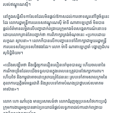
របស់​ឥណ្ឌូណេស៊ី។
នៅ​ក្នុង​សន្និសីទ​កាសែត​ដែល​មិន​ផ្ដល់​ឱកាស​ដល់​ការ​ចោទសួរ​នៅ​ថ្ងៃ​ច័ន្ទ​នេះ​
ដែរ​ លោក​រដ្ឋមន្ដ្រី​ការបរទេស​ឥណ្ឌូណេស៊ី ​ម៉ាទី ​ណាតាឡេហ្គាវ៉ា ​មិន​បាន​
ផ្ដល់​ព័ត៌មាន​លម្អិត​លើ​បញ្ហា​ដាក់​ពង្រាយ​ក្រុម​កងទ័ព​សង្កេតការណ៍​នោះ​ទេ​
ដោយ​លោក​គ្រាន់​តែ​បញ្ជាក់​ថា ​ការ​ពិភាក្សា​ត្រង់ចំណុច​នេះ​ «ប្រកប​ដោយ​
លក្ខណៈ​ស្ថាបនា»។ លោក​ក៏​បាន​លើ​កបញ្ហា​នេះ​ទៅ​ពិភាក្សា​ជាមួយ​រដ្ឋមន្ដ្រី​
ការ​បរទេស​នៃ​ប្រទេស​ថៃ​ផងដែរ។ លោក ម៉ាទី ណាតាឡេហ្គាវ៉ា ​បង្ហាញ​ជំហរ​
សុទិដ្ឋិនិយម។
«យើង​សង្ឃឹម​ថា នឹង​ធ្វើ​ឲ្យ​ការ​ជឿនលឿន​ទៅ​មុខ​បាន​ល្អ ​ហើយ​ចលនា​នៃ​
ការ​រីកចម្រើន​ដែល​យើង​ទទួល​បាន​ក្នុង​ពេល​នេះ​ត្រូវ​បាន​ថែរក្សា​ការពារ។
ហើយ​ថៃ​ និង​កម្ពុជា​អាច​ដោះស្រាយ​ព្រំដែន​នេះ​ ស្រប​ទៅ​តាម​សាលក្រម​នៃ​
តុលាការ​យុត្តិធម៌​អន្ដរជាតិ ​និង​ស្រប​ទៅ​តាម​បំណង​ប្រាថ្នា​របស់​សមាគម​
អាស៊ាន»។
លោក ហោ ​ណាំហុង ​មាន​ប្រសាសន៍​ថា ​លោក​ជំរុញ​ឲ្យ​ប្រទេស​ថៃ​កោះប្រជុំ​
ក្រុម​ការងារ​រួម​ឲ្យ​បាន​ឆាប់​ប្រយោជន៍​ផ្ដល់​លទ្ធភាព​ដល់​ការ​ដាក់​ពង្រាយ​