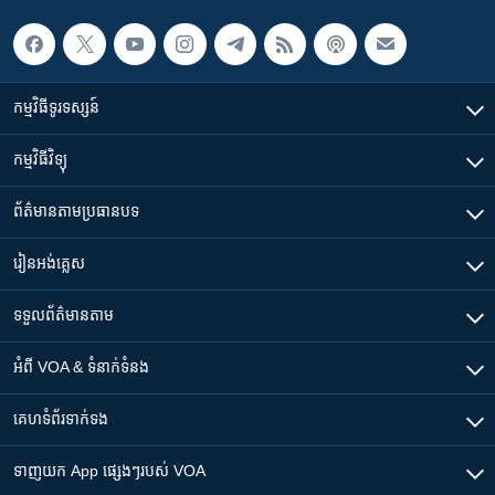
កម្មវិធី​ទូរទស្សន៍
កម្មវិធី​វិទ្យុ
ព័ត៌មាន​តាមប្រធានបទ​
រៀន​​អង់គ្លេស
ទទួល​ព័ត៌មាន​តាម
អំពី​ VOA & ទំនាក់ទំនង
គេហទំព័រ​​ទាក់ទង
ទាញយក​ App ផ្សេងៗ​របស់​ VOA