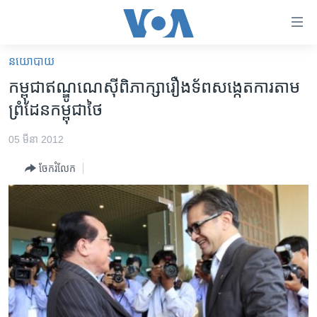
ភ្ជាប់​
ទៅ​
គេហទំព័រ​
នយោបាយ
កម្ពុជា
ទាក់ទង
កម្ពុជា​ឥណ្ឌូណេស៊ី​ពិភាក្សា​រឿង​ទ័ព​សង្កេតការ​តាម​
រំលង​
អន្តរជាតិ
ព្រំដែន​កម្ពុជា​ថៃ
និង​
អាមេរិក
ចូល​
05 មីនា 2012
ទៅ​​
ចិន
ទំព័រ​
ចែករំលែក
ហេឡូវីអូអេ
ព័ត៌មាន​​
តែ​
កម្ពុជាច្នៃប្រតិដ្ឋ
ម្តង
ព្រឹត្តិការណ៍ព័ត៌មាន
រំលង​
និង​
ទូរទស្សន៍ / វីដេអូ​
ចូល​
វិទ្យុ / ផតខាសថ៍
ទៅ​
ទំព័រ​
កម្មវិធីទាំងអស់