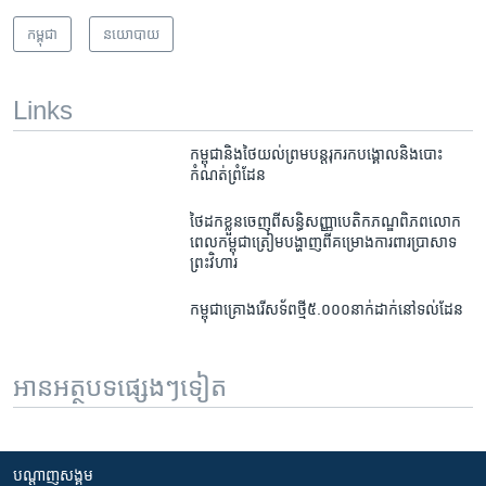
កម្ពុជា
នយោបាយ
Links
កម្ពុជា​និង​ថៃ​យល់​ព្រម​បន្ត​រុករក​បង្គោល​និង​បោះ​
កំណត់​ព្រំដែន
ថៃ​ដក​ខ្លួន​ចេញ​ពី​សន្ធិសញ្ញា​បេតិកភណ្ឌ​ពិភព​លោក​
ពេល​កម្ពុជា​ត្រៀម​បង្ហាញ​ពី​គម្រោង​ការពារ​ប្រាសាទ​
ព្រះវិហារ
កម្ពុជា​គ្រោង​រើសទ័ព​ថ្មី​៥.០០០​នាក់​ដាក់​នៅ​ទល់ដែន
អានអត្ថបទផ្សេងៗទៀត
បណ្តាញ​សង្គម