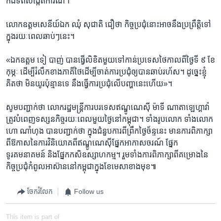
កងទ័ព​សង្កេតការណ៍។
លោក​ឧត្តមសេនីយ៍ឯក ​ឈុំ ​សុជាតិ ​ជឿថា ​កិច្ចប្រជុំ​នោះ​អាច​នឹង​ប្រព្រឹត្តិ​ទៅ​
ក្នុង​រយៈពេល​ឆាប់ៗ​នេះ។
«ឯកឧត្តម ​ទៀ ​បាញ់ ​បាន​ធ្វើ​លិខិត​មួយ​ទៅ​កាន់​ប្រទេស​ថៃ​កាល​ពី​ថ្ងៃ​ទី ​៩ ​ខែ​
កុម្ភៈ ​ដើម្បី​រំលឹក​ខាង​ភាគីថៃ​ដើម្បី​ចាត់ការ​ប្រជុំ​ឲ្យ​បាន​ឆាប់រហ័ស។ ​ដូច្នេះ​ខ្ញុំ​
គិត​ថា ​មិន​យូរ​ប៉ុន្មាន​ទេ​ នឹង​ធ្វើ​ការ​ប្រជុំ​លើ​បញ្ហា​នេះ​ហើយ»។
សូម​បញ្ជាក់​ថា ​លោក​រដ្ឋមន្ដ្រី​ការ​បរទេស​ឥណ្ឌូ​ណេស៊ី ​ម៉ាទី ​ណាតាឡេហ្គាវ៉ា ​
ត្រូវ​បំពេញ​ទស្សនកិច្ច​រយៈពេល​មួយ​ថ្ងៃ​នៅ​កម្ពុជា។ ទាំង​រូប​លោក​ ទាំង​លោក ​
ហោ ណាំហុង ​បាន​បញ្ជាក់​ថា ​ក្នុង​ជំនួប​ការ​ពី​ព្រឹក​ថ្ងៃ​ច័ន្ទ​នេះ​ មាន​ការ​ពិភាក្សា​
ពី​ឱកាស​នៃ​ការ​វិនិយោគ​ពី​ឥណ្ឌូណេស៊ី​ផ្នែក​អាកាសចរណ៍ ​ផ្នែក​
ទូរគមនាគមន៍ ​និង​ផ្នែក​កសិឧស្សាហកម្ម។ រួម​ទាំង​ការ​ពិភាក្សា​ពី​គម្រោង​នៃ​
កិច្ច​ប្រជុំ​កំពូល​អាស៊ាន​នៅ​កម្ពុជា​ក្នុង​ខែ​មេសា​ខាង​មុខ៕
ចែករំលែក
Follow us
This item is part of