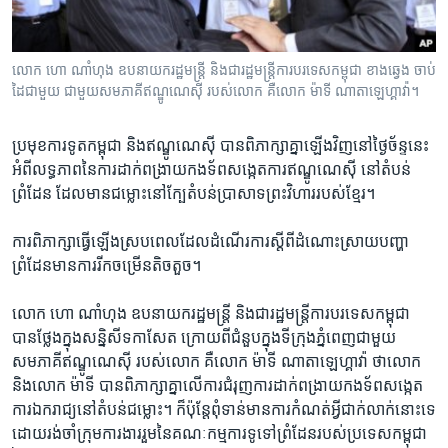
រចនា
សម្ព័ន្ធ​
Khmer English
រំលង​
លោក ​ហោ ​ណាំហុង ​ឧបនាយករដ្ឋមន្ដ្រី ​និង​ជា​រដ្ឋមន្រ្តី​ការបរទេស​កម្ពុជា ខាង​ឆ្វេង ចាប់​
និង​
បណ្តាញ​សង្គម
ដៃជាមួយ ជាមួយ​សមភាគី​ឥណ្ឌូណេស៊ី ​របស់​លោក ​គឺ​លោក ​ម៉ាទី ណាតាឡេហ្គាវ៉ា។
ចូល​
ទៅ​
ប្រមុខ​ការទូត​កម្ពុជា ​និង​ឥណ្ឌូណេស៊ី ​បាន​ពិភាក្សា​គ្នា​ឡើងវិញ​នៅ​ថ្ងៃ​ច័ន្ទ​នេះ​
កាន់​
អំពី​លទ្ធភាព​នៃ​ការ​ដាក់​ពង្រាយ​កងទ័ព​សង្កេតការ​ឥណ្ឌូណេស៊ី ​នៅ​តំបន់​
ទំព័រ​
ភាសា
ព្រំដែន​ ដែល​មាន​ជម្លោះ​នៅ​ក្បែ​តំបន់​ប្រាសាទ​ព្រះវិហារ​របស់​ខ្មែរ។
ស្វែង​
រក
ការ​ពិភាក្សា​ធ្វើឡើង​ស្របពេល​ដែល​ដំណើរការ​ស្ដីពី​ដំណោះស្រាយ​បញ្ហា​
ព្រំដែន​មាន​ការ​រីកចម្រើន​តិចតួច។
លោក ​ហោ ​ណាំហុង ​ឧបនាយករដ្ឋមន្ដ្រី ​និង​ជា​រដ្ឋមន្រ្តី​ការបរទេស​កម្ពុជា ​
បាន​ថ្លែង​ក្នុង​សន្និសីទ​កាសែត ​ក្រោយ​ពី​ជំនួប​ក្នុង​ទីក្រុង​ភ្នំពេញ​ជាមួយ​
សមភាគី​ឥណ្ឌូណេស៊ី ​របស់​លោក ​គឺ​លោក ​ម៉ាទី ណាតាឡេហ្គាវ៉ា ​ថា​លោក
និង​លោក​ ម៉ាទី​ បាន​ពិភាក្សា​គ្នា​លើ​ការជំរុញ​ការ​ដាក់​ពង្រាយ​កងទ័ព​សង្កេត
ការ​ឯករាជ្យ​នៅ​តំបន់​ជម្លោះ។ ​ក៏ប៉ុន្ដែ​ពុំទាន់​មាន​ការ​កំណត់​អ្វី​ជាក់លាក់​នោះទេ​
ដោយ​រង់ចាំ​ក្រុម​ការងារ​រួម​នៃ​គណៈកម្មការ​ទូទៅ​ព្រំដែន​របស់​ប្រទេស​កម្ពុជា​