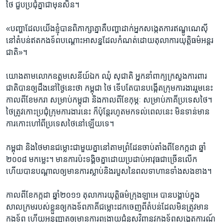
ថៃ ​ជួប​ប្រជុំ​គ្នា​ជា​មុន​សិន។
«បញ្ហា​ដែល​យើង​ខ្ញុំ​បាន​ពិភាក្សា​គ្នា​គឺ​បញ្ហា​ដាក់​អ្នក​សង្កេតការ​ឥណ្ឌូណេ​ស៊ី​
នៅ​តំបន់​ឥត​កងទ័ព​បណ្ដោះអាសន្ន​ដែល​កំណត់​ដោយ​តុលាការ​យុត្តិធម៌​អន្ដរ
ជាតិ»។
យោងតាម​លោក​ឧត្តមសេនីយ៍ឯក ​ឈុំ ​សុជាតិ ​អ្នក​នាំពាក្យ​ក្រសួង​ការពារ
ជាតិ​បាន​ឲ្យ​ដឹង​នៅ​ថ្ងៃ​នេះ​ថា កម្ពុជា ​ថៃ​ ទើប​តែ​បាន​បង្កើត​ក្រុម​ការងារ​រួម​នេះ​
កាល​ពី​ខែ​មករា ​សម្រាប់​កម្ពុជា​ និង​កាល​ពី​ខែ​កុម្ភៈ ​សម្រាប់​ភាគី​ប្រទេស​ថៃ។
ថៃ​ត្រូវ​កោះប្រជុំ​ក្រុម​ការងារ​នេះ ​ក៏ប៉ុន្ដែ​រហូត​មក​ទល់​ពេល​នេះ​ មិន​ទាន់​មាន​
ការ​កោះហៅ​ពី​ប្រទេស​ថៃ​នៅ​ឡើយ​ទេ។
កម្ពុជា ​និងថៃ​មាន​ជម្លោះជាមួយ​គ្នា​នៅ​តាម​ព្រំដែន​ចាប់​តាំង​ពី​ខែ​កក្កដា ​ឆ្នាំ ​
២០០៨ ​មក​ម្លេះ។ ​មាន​ការ​ប៉ះទង្គិច​គ្នា​ដោយ​ប្រដាប់​អាវុធ​ជា​ច្រើន​លើក ​
ហើយ​បាន​បណ្ដាល​ឲ្យ​មាន​ការ​ស្លាប់​និង​របួស​នៃ​ពលទាហាន​ទាំង​សង​ខាង។
កាល​ពី​ខែ​កក្កដា ​ឆ្នាំ​២០១១ ​តុលាការ​យុត្តិធម៌​ក្រុង​ឡាអេ ​បាន​បង្គាប់​ក្នុង​
សាលក្រម​របស់​ខ្លួន​ឲ្យ​កង​ទ័ព​ភាគី​ជម្លោះ​ដក​ចេញ​ពី​តំបន់​ដែល​មិន​ត្រូវ​មាន​
កងទ័ព ​ហើយ​អនុញ្ញាត​ឲ្យ​មាន​ការ​ពង្រាយ​ជំនួស​វិញ​នូវ​កងទ័ព​សង្កេតការណ៍​