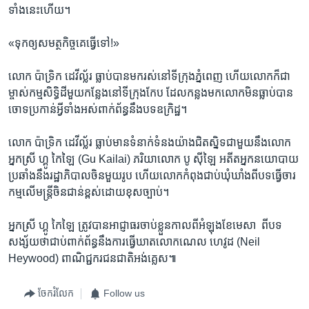
ទាំង​នេះ​ហើយ។
«ទុក​ឲ្យ​សមត្ថកិច្ច​គេ​ធ្វើ​ទៅ!»
លោក ប៉ាទ្រិក ដេវីល្ល័រ ធ្លាប់​បាន​មករស់​នៅ​ទីក្រុង​ភ្នំពេញ ​ហើយ​លោក​ក៏​ជា​
ម្ចាស់​កម្មសិទ្ធិ​ដី​មួយ​កន្លែង​នៅ​ទីក្រុង​កែប ​ដែល​កន្លង​មក​លោក​មិន​ធ្លាប់​បាន​
ចោទប្រកាន់​អ្វី​ទាំង​អស់​ពាក់ព័ន្ធ​នឹង​បទ​ឧក្រិដ្ឋ។
លោក ប៉ាទ្រិក ដេវីល្ល័រ ធ្លាប់​មាន​ទំនាក់ទំនង​យ៉ាង​ជិតស្និទ​ជាមួយ​នឹង​លោក​
អ្នកស្រី ហ្គូ កៃឡៃ (Gu Kailai) ភរិយា​លោក​ បូ ស៊ីឡៃ អតីត​អ្នក​នយោបាយ​
ប្រឆាំង​នឹង​រដ្ឋាភិបាល​ចិន​មួយ​រូប​ ហើយ​លោក​កំពុង​ជាប់ឃុំឃាំង​ពី​បទ​ធ្វើ​ចារ
កម្ម​លើ​មន្ត្រី​ចិន​ជាន់ខ្ពស់​ដោយ​ខុស​ច្បាប់។
អ្នកស្រី​ ហ្គូ កៃឡៃ ត្រូវ​បាន​អាជ្ញាធរ​ចាប់ខ្លួន​កាល​ពី​អំឡុង​ខែ​មេសា ​ ពី​បទ​
សង្ស័យ​ថា​ជាប់​ពាក់ព័ន្ធ​នឹង​ការ​ធ្វើឃាត​លោកណេល ហេវូដ (Neil
Heywood) ពាណិជ្ជករ​ជនជាតិ​អង់គ្លេស៕
ចែករំលែក
Follow us