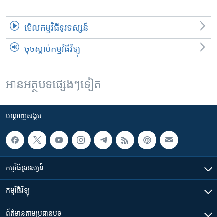
មើល​កម្មវិធី​ទូរទស្សន៍
ចុចស្តាប់កម្មវិធីវិទ្យុ
អានអត្ថបទផ្សេងៗទៀត
បណ្តាញ​សង្គម
កម្មវិធី​ទូរទស្សន៍
កម្មវិធី​វិទ្យុ
ព័ត៌មាន​តាមប្រធានបទ​