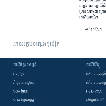
«បន្ទាប់មក​បាន​យើង​រ
ល​ក្នុង​បទបញ្ជា​នីត
ប្រទេស​កម្ពុជា​ គ្រោ
រដ្ឋាភិបាល​ថ្មី៕
ចែករំលែក
អានអត្ថបទផ្សេងៗទៀត
កម្មវិធី​ទូរទស្សន៍
កម្មវិធី​វិទ្យុ
វីដេអូ​ខ្មែរ
ព័ត៌មាន​ពេល​ព្រឹ
វ៉ាស៊ីនតោន​ថ្ងៃ​នេះ
ព័ត៌មាន​​ពេល​រាត្រ
VOA ថ្ងៃនេះ
Hello VOA
VOA ​វិទ្យាសាស្ត្រ
សំឡេង​ជំនាន់​ថ្មី