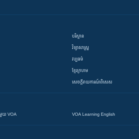
បរិស្ថាន
វិទ្យាសាស្រ្ត
វប្បធម៌
ខ្មែរក្រហម
សេចក្តីរាយការណ៍ពិសេស
ស​​ជាមួយ VOA
VOA Learning English