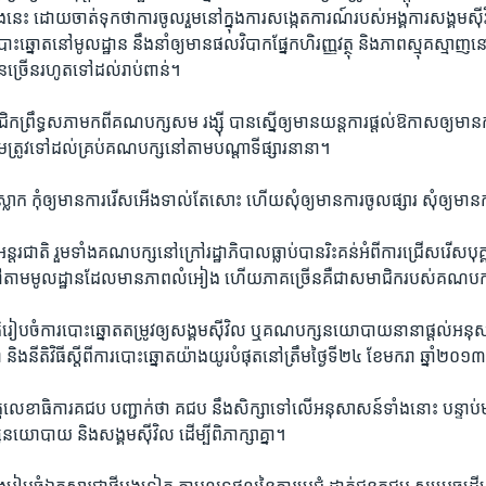
 ​ដោយ​ចាត់ទុក​ថា​ការចូលរួម​នៅក្នុង​ការសង្កេត​ការណ៍​របស់​អង្គការ​សង្គម​ស៊ីវិល
​បោះឆ្នោត​នៅ​មូលដ្ឋាន ​នឹង​នាំ​ឲ្យ​មាន​ផលវិបាក​ផ្នែក​ហិរញ្ញវត្ថុ ​និង​ភាពស្មុគស្មាញ​នៅ
​ច្រើន​រហូត​ទៅដល់​រាប់​ពាន់។
ិក​ព្រឹទ្ធសភា​មកពី​គណបក្ស​សម រង្ស៊ី ​បានស្នើ​ឲ្យ​មាន​យន្ត​ការផ្តល់​ឱកាស​ឲ្យ​ម
រឹមត្រូវ​ទៅដល់​គ្រប់​គណបក្ស​នៅតាម​បណ្តា​ទីផ្សារ​នានា។
្លាក កុំ​ឲ្យ​មានការ​រើសអើង​ទាល់តែ​សោះ ​ហើយ​សុំ​ឲ្យ​មាន​ការចូល​ផ្សារ ​សុំ​ឲ្យ​ម
្តរជាតិ ​រួមទាំង​គណបក្ស​នៅក្រៅ​រដ្ឋាភិបាល​ធ្លាប់បាន​រិះគន់​អំពី​ការជ្រើសរើស​បុគ
​នៅតាម​មូលដ្ឋាន​ដែលមាន​ភាពលំអៀង ​ហើយ​ភាគច្រើន​គឺ​ជា​សមាជិក​របស់​គណ​ប
រៀបចំ​ការបោះឆ្នោត​តម្រូវ​ឲ្យ​សង្គម​ស៊ីវិល ​ឬ​គណបក្ស​នយោបាយ​នានា​ផ្តល់​អនុសា
 ​និង​នីតិវិធី​ស្តីពី​ការបោះឆ្នោត​យ៉ាងយូរបំផុត​នៅត្រឹម​ថ្ងៃទី២៤ ​ខែមករា ​ឆ្នាំ២០១
េខាធិការ​គជប ​បញ្ជាក់​ថា ​គជប ​នឹង​សិក្សា​ទៅលើ​អនុសាសន៍​ទាំងនោះ បន្ទាប់​មក​នឹ
យោបាយ​ និង​សង្គម​ស៊ីវិល ​ដើម្បី​ពិភាក្សាគ្នា។