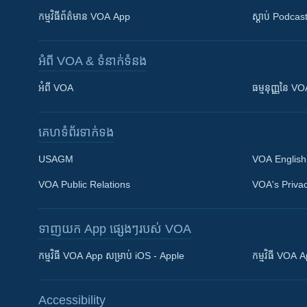
កម្មវិធី​ព័ត៌មាន VOA App
ស្តាប់ Podcas
អំពី​ VOA & ទំនាក់ទំនង
អំពី​ VOA
ធម្មនុញ្ញ​នៃ V
គេហទំព័រ​​ទាក់ទង
USAGM
VOA English
VOA Public Relations
VOA's Privac
ទាញយក​ App ផ្សេងៗ​របស់​ VOA
Khmer English
កម្មវិធី​ VOA App សម្រាប់ iOS - Apple
កម្មវិធី​ VOA
បណ្តាញ​សង្គម
Accessibility