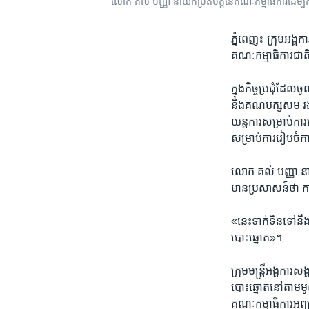
លោក គល់ បញ្ញា ​នាយក​ប្រតិបត្តិ​នៃ​គណៈកម្មាធិការ​ដើម្បី​ក
ភ្នំពេញ៖ ក្រុម​អង្គការ
គណៈកម្មាធិការ​ជាតិ​
ក្នុង​កិច្ចប្រជុំ​ដ
និង​គណបក្ស​សម រង្ស៊
យន្ត​ការ​សម្រាប់​កា
សម្រាប់​ការរៀបចំ​កា
លោក គល់ បញ្ញា ​នាយក
មាន​ប្រសាសន៍​ថា ​កា
«នេះ​ទាក់ទិន​ទៅ​នឹង​ម
បោះឆ្នោត»។
ក្រុមមន្ត្រី​អង្គការ
បោះឆ្នោត​នៅ​តាម​មូល
គណៈកម្មាធិការ​អ​ព្យា​ក