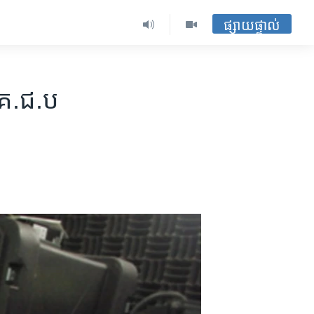
ផ្សាយផ្ទាល់
​ គ.ជ.ប