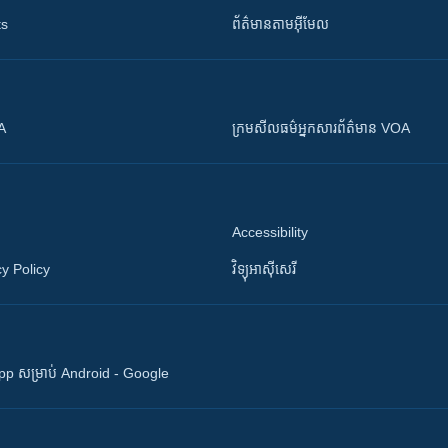
ts
ព័ត៌មាន​តាម​អ៊ីមែល
OA
ក្រម​​​សីលធម៌​​​អ្នក​​​សារព័ត៌មាន VOA
Accessibility
y Policy
វិទ្យុ​អាស៊ី​សេរី
 App សម្រាប់ Android - Google