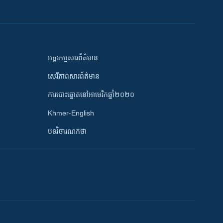
អក្ខរកម្មសារព័ត៌មាន
សេរីភាពសារព័ត៌មាន
ការបោះឆ្នោតនៅអាមេរិកឆ្នាំ២០២០
Khmer-English
បទវិចារណកថា