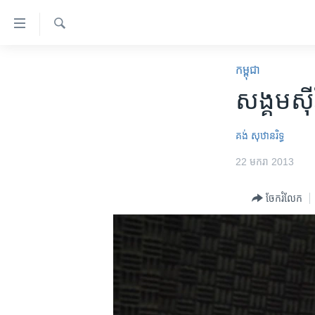
ភ្ជាប់​
ទៅ​
គេហទំព័រ​
ស្វែង​
កម្ពុជា
រក
កម្ពុជា
ទាក់ទង
អន្តរជាតិ
សង្គម​ស៊
រំលង​
និង​
អាមេរិក
ចូល​
គង់ សុឋានរិទ្ធ
ចិន
ទៅ​​
22 មករា 2013
ទំព័រ​
ហេឡូវីអូអេ
ព័ត៌មាន​​
កម្ពុជាច្នៃប្រតិដ្ឋ
ចែករំលែក
តែ​
ម្តង
ព្រឹត្តិការណ៍ព័ត៌មាន
រំលង​
ទូរទស្សន៍ / វីដេអូ​
និង​
ចូល​
វិទ្យុ / ផតខាសថ៍
ទៅ​
កម្មវិធីទាំងអស់
ទំព័រ​