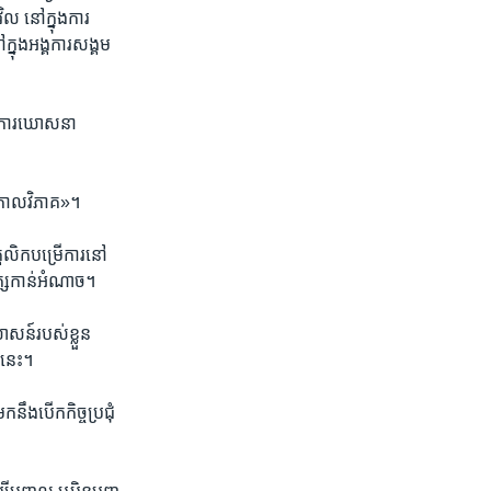
 ​នៅក្នុង​ការ​
ក្នុង​អង្គការ​សង្គម​
ាន​ការឃោសនា​
ាន​កាលវិភាគ»។
្គលិក​ប​ម្រើការ​នៅ
ក្ស​កាន់អំណាច។
សន៍​របស់​ខ្លួន​
៣​នេះ។
ង​បើក​កិច្ចប្រជុំ​