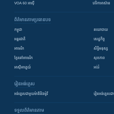
VOA 60 អាស៊ី
វេទិកា​អាស៊ាន
ព័ត៌មាន​តាមប្រធានបទ​
កម្ពុជា
នយោបាយ
អន្តរជាតិ
សេដ្ឋកិច្ច
អាមេរិក
សិទ្ធិមនុស្ស
ខ្មែរ​នៅអាមេរិក
សុខភាព
អាស៊ីអាគ្នេយ៍
អប់រំ
រៀន​​អង់គ្លេស
អង់គ្លេស​ជាមួយ​ម៉ានី​និង​ម៉ូរី
រៀន​​​​​​អង់គ្លេ
ទទួល​ព័ត៌មាន​តាម