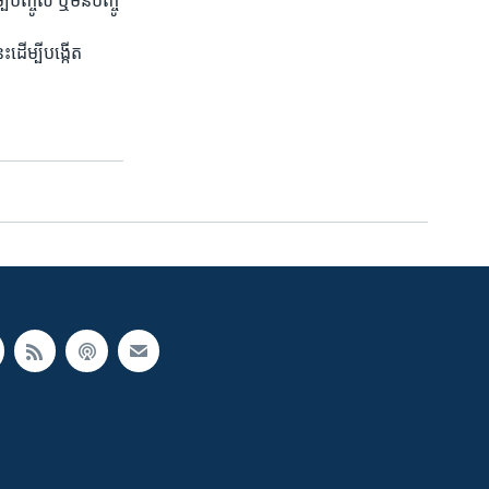
ញ្ចូល ​ឬ​មិន​ប​ញ្ចូ​
ដើម្បី​បង្កើត​