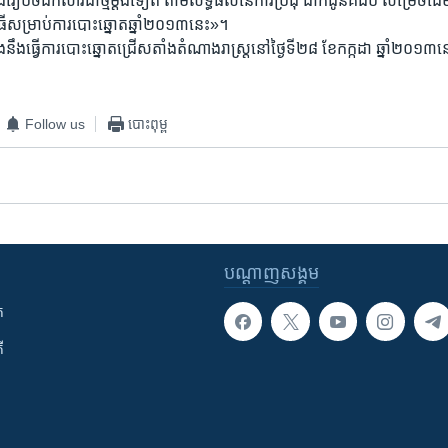
ៀបចំ​ឯកសារ​ជាថ្មី​ម្តង​ទៀត ​តាម​លទ្ធផល​នៃ​ការប្រជុំ ​ដាក់​ជូន​គជប ​សម្រេច​ដើម្បី​ប
ិវិធី​សម្រាប់​ការបោះឆ្នោត​ឆ្នាំ២០១៣​នេះ»។
ង​នឹងធ្វើ​ការបោះឆ្នោត​ជ្រើសតាំង​តំណាងរាស្ត្រ​នៅ​ថ្ងៃទី២៨ ​ខែ​កក្កដា​ ឆ្នាំ២០១៣​នេះ​
Follow us
បោះពុម្ព
បណ្តាញ​សង្គម
ក
ី