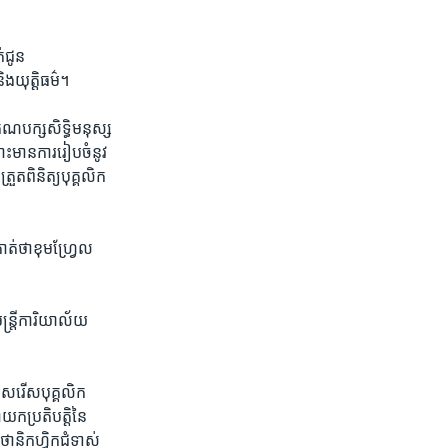
់ជូន​
ង​យុត្តិធម៌។
គណបក្ស​សិទ្ធិមនុស្ស​
ះ​មានការ​រៀបចំ​នូវ​
តពិនិត្យ​បុគ្គលិក​
ត់​ថា​ខុមហ្វ្រែល​
ន្ត្រី​ការិយាល័យ​
រើសរើស​បុគ្គលិក​
ក​ប្រតិបត្តិ​នៃ​
​និ​ក​ហ្វិ​ក​ជំទាស់​