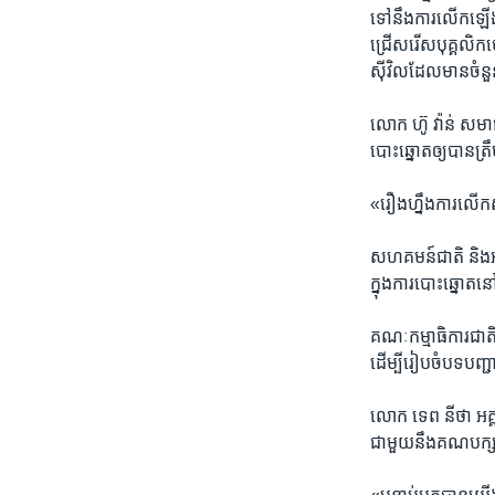
ទៅនឹង​ការលើកឡើង​នេះ
ជ្រើស​រើ​សបុ​គ្គ​លិ​ក
ស៊ីវិល​ដែលមាន​ចំនួន
លោក ហ៊ូ វ៉ាន់ ​សមាជ
បោះឆ្នោត​ឲ្យ​បាន​ត្
«រឿង​ហ្នឹង​ការលើក​ស
សហគមន៍​ជាតិ ​និង​អន
ក្នុង​ការបោះឆ្នោត
គណៈកម្មាធិការ​ជាតិ​
ដើម្បី​រៀបចំ​បទបញ្ជា
លោក ទេព នីថា ​អគ្គល
ជាមួយ​នឹង​គណបក្ស​ន