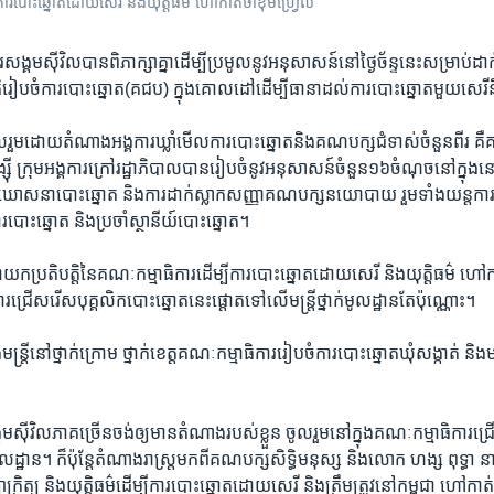
ារបោះឆ្នោត​ដោយ​សេរី ​និង​យុត្តិធម៌ ហៅ​កាត់​ថា​ខុមហ្វ្រែល​
​សង្គម​ស៊ីវិល​បាន​ពិភាក្សា​គ្នា​ដើម្បី​ប្រមូល​នូវ​អនុសាសន៍​នៅ​ថ្ងៃ​ច័ន្ទ​នេះ​សម្រាប់​ដាក
រៀបចំ​ការបោះឆ្នោត​(គជប) ​ក្នុង​គោលដៅ​ដើម្បី​ធានា​ដល់​ការបោះឆ្នោត​មួយ​សេរី​និ
ែល​ចូលរួម​ដោយ​តំណាង​អង្គការ​ឃ្លាំមើល​ការបោះឆ្នោត​និង​គណបក្ស​ជំទាស់​ចំនួន​ពីរ គឺ​
ី ​ក្រុម​អង្គការ​ក្រៅ​រដ្ឋាភិបាល​បានរៀបចំ​នូវ​អនុសាសន៍​ចំនួន​១៦​ចំណុច​នៅក្នុង​នោ
រឃោសនា​បោះឆ្នោត ​និង​ការដាក់​ស្លាក​សញ្ញា​គណបក្ស​នយោបាយ​ រួមទាំង​យន្តការ​ត្រួ
របោះឆ្នោត ​និង​ប្រចាំ​ស្ថានីយ៍​បោះឆ្នោត។
​ប្រតិបត្តិ​នៃ​គណៈកម្មាធិការ​ដើម្បី​ការបោះឆ្នោត​ដោយ​សេរី ​និង​យុត្តិធម៌ ហៅ​កា
រជ្រើសរើស​បុគ្គលិក​បោះឆ្នោត​នេះ​ផ្តោតទៅលើ​មន្ត្រី​ថ្នាក់​មូលដ្ឋាន​តែប៉ុណ្ណោះ។
ន្ត្រី​នៅ​ថ្នាក់ក្រោម ​ថ្នាក់​ខេត្ត​គណៈកម្មាធិការ​រៀបចំ​កា​របោះ​ឆ្នោត​ឃុំ​សង្កាត់ និង​ម
​សង្គម​ស៊ីវិល​ភាគច្រើន​ចង់​ឲ្យ​មាន​តំណាង​របស់ខ្លួន ​ចូលរួម​នៅក្នុង​គណៈកម្មាធិការ​ជ្
ដ្ឋាន។ ក៏ប៉ុន្តែ​តំណាងរាស្ត្រ​មកពី​គណបក្ស​សិទ្ធិមនុស្ស និង​លោក ហង្ស ពុទ្ធា ​នាយ
្រិ​ត្យ ​និង​យុត្តិធម៌​ដើម្បី​ការបោះឆ្នោត​ដោយ​សេរី ​និង​ត្រឹមត្រូវ​នៅ​កម្ពុជា ​ហៅ​កាត់​ថា