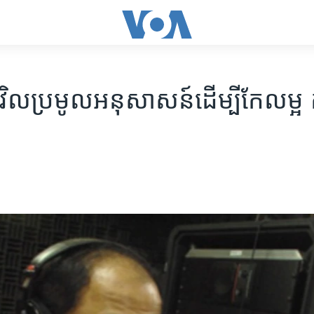
ីវិល​ប្រមូល​អនុសាសន៍​ដើម្បី​កែលម្អ