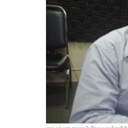
រចនា
សម្ព័ន្ធ​
រំលង​
និង​
ចូល​
ទៅ​
កាន់​
ទំព័រ​
ស្វែង​
រក