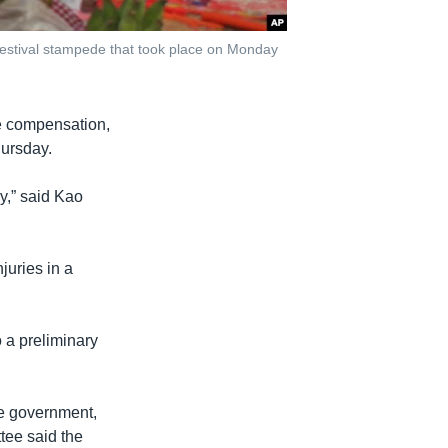
 Festival stampede that took place on Monday
e compensation,
hursday.
y,” said Kao
juries in a
 a preliminary
he government,
tee said the