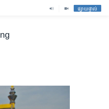
ផ្សាយផ្ទាល់
ing