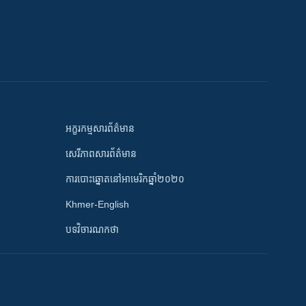
អក្ខរកម្មសារព័ត៌មាន
សេរីភាពសារព័ត៌មាន
ការបោះឆ្នោតនៅអាមេរិកឆ្នាំ២០២០
Khmer-English
បទវិចារណកថា