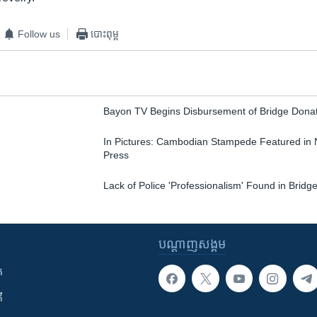
Follow us
បោះពុម្ព
Bayon TV Begins Disbursement of Bridge Dona
In Pictures: Cambodian Stampede Featured in 
Press
Lack of Police 'Professionalism' Found in Bridg
បណ្តាញ​សង្គម
ក
ី