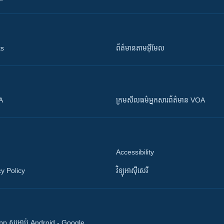
ts
ព័ត៌មាន​តាម​អ៊ីមែល
OA
ក្រម​​​សីលធម៌​​​អ្នក​​​សារព័ត៌មាន VOA
Accessibility
y Policy
វិទ្យុ​អាស៊ី​សេរី
 App សម្រាប់ Android - Google