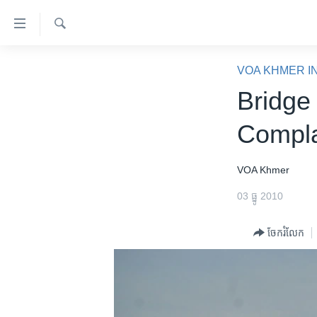
ភ្ជាប់​
ទៅ​
គេហទំព័រ​
ស្វែង​
កម្ពុជា
រក
VOA KHMER I
ទាក់ទង
អន្តរជាតិ
Bridge
រំលង​
និង​
អាមេរិក
Compla
ចូល​
ចិន
ទៅ​​
ទំព័រ​
ហេឡូវីអូអេ
VOA Khmer
ព័ត៌មាន​​
កម្ពុជាច្នៃប្រតិដ្ឋ
03 ធ្នូ 2010
តែ​
ម្តង
ព្រឹត្តិការណ៍ព័ត៌មាន
ចែករំលែក
រំលង​
ទូរទស្សន៍ / វីដេអូ​
និង​
ចូល​
វិទ្យុ / ផតខាសថ៍
ទៅ​
កម្មវិធីទាំងអស់
ទំព័រ​