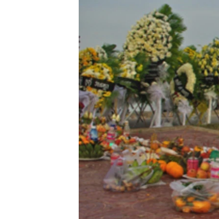
រចនា
សម្ព័ន្ធ​
រំលង​
និង​
ចូល​
ទៅ​
កាន់​
ទំព័រ​
ស្វែង​
រក