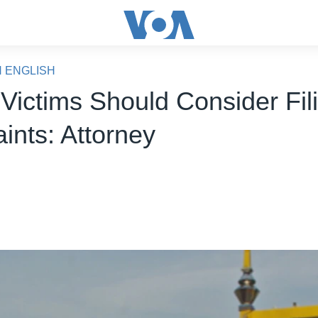
N ENGLISH
 Victims Should Consider Fil
ints: Attorney