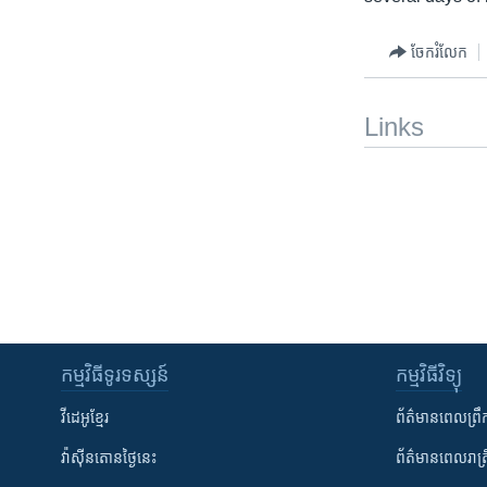
ចែករំលែក
Links
កម្មវិធី​ទូរទស្សន៍
កម្មវិធី​វិទ្យុ
វីដេអូ​ខ្មែរ
ព័ត៌មាន​ពេល​ព្រឹ
វ៉ាស៊ីនតោន​ថ្ងៃ​នេះ
ព័ត៌មាន​​ពេល​រាត្រ