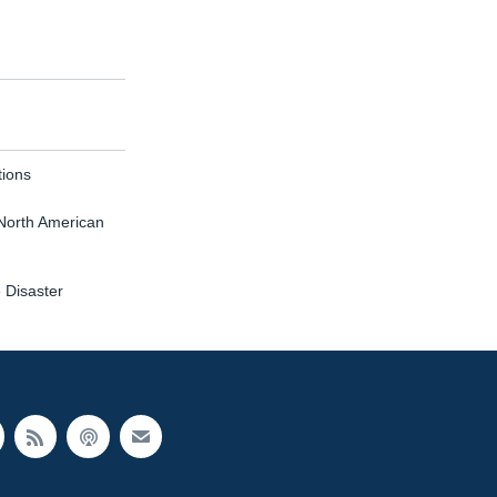
tions
North American
e Disaster