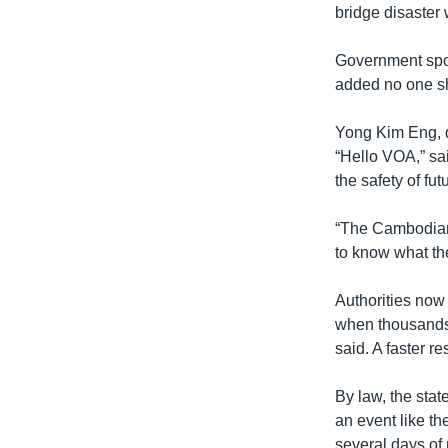
bridge disaster 
Government spok
added no one sh
Yong Kim Eng, d
“Hello VOA,” sai
the safety of futu
“The Cambodian g
to know what the
Authorities now
when thousands 
said. A faster r
By law, the stat
an event like th
several days of 