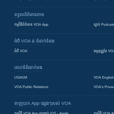
ទទួល​ព័ត៌មាន​តាម
កម្មវិធី​ព័ត៌មាន VOA App
ស្តាប់ Podcas
អំពី​ VOA & ទំនាក់ទំនង
អំពី​ VOA
ធម្មនុញ្ញ​នៃ V
គេហទំព័រ​​ទាក់ទង
USAGM
VOA English
VOA Public Relations
VOA's Privac
ទាញយក​ App ផ្សេងៗ​របស់​ VOA
Khmer English
កម្មវិធី​ VOA App សម្រាប់ iOS - Apple
កម្មវិធី​ VOA