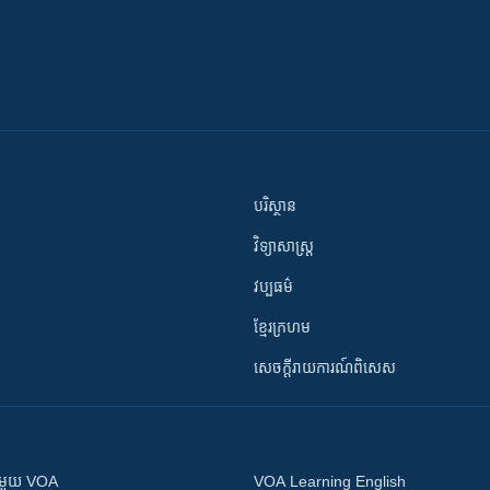
បរិស្ថាន
វិទ្យាសាស្រ្ត
វប្បធម៌
ខ្មែរក្រហម
សេចក្តីរាយការណ៍ពិសេស
ស​​ជាមួយ VOA
VOA Learning English