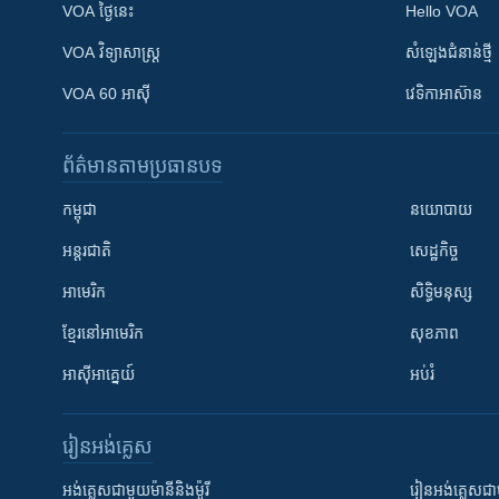
VOA ថ្ងៃនេះ
Hello VOA
VOA ​វិទ្យាសាស្ត្រ
សំឡេង​ជំនាន់​ថ្មី
VOA 60 អាស៊ី
វេទិកា​អាស៊ាន
ព័ត៌មាន​តាមប្រធានបទ​
កម្ពុជា
នយោបាយ
អន្តរជាតិ
សេដ្ឋកិច្ច
អាមេរិក
សិទ្ធិមនុស្ស
ខ្មែរ​នៅអាមេរិក
សុខភាព
អាស៊ីអាគ្នេយ៍
អប់រំ
រៀន​​អង់គ្លេស
អង់គ្លេស​ជាមួយ​ម៉ានី​និង​ម៉ូរី
រៀន​​​​​​អង់គ្លេ