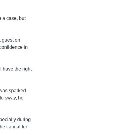
 a case, but
a guest on
 confidence in
l have the right
 was sparked
to sway, he
pecially during
e capital for