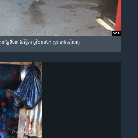
​នៅ​ថ្ងៃ​ទី​១៣ ខែ​វិច្ឆិកា ឆ្នាំ​២០១៤។ (នូវ ពៅលក្ខិណា)