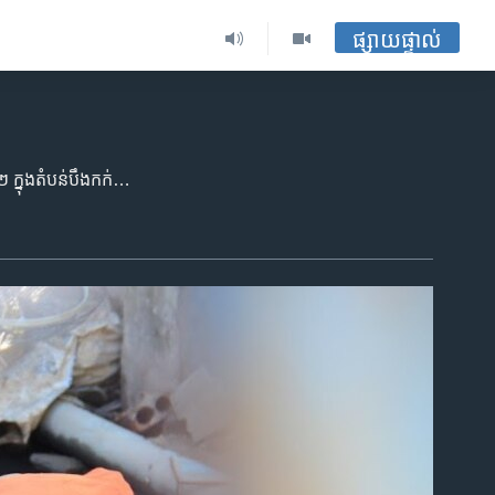
ផ្សាយផ្ទាល់
ថ្វីបើ​រដូវ​វស្សា​ឆ្នាំ​នេះ​នៅ​ប្រទេស​កម្ពុជា បាន​ចប់​ផុត​ទៅ​ហើយ​ក្តី ក៏​លោក ឃឹន សុវាត អាយុ​៤២​ឆ្នាំ រស់នៅ​ក្នុង​ភូមិ​២២ ក្នុង​តំបន់​បឹងកក់ នៅ​ប្រឈម​នឹង​បញ្ហា​ទឹក​លិច​ដែល​បណ្តាល​មកពី​ទឹកភ្លៀង​នៅ​ឡើយ។ ផ្ទះ​របស់​លោក បាន​លិច​ទឹក​អស់​រយៈ​ពេល​ជាង​កន្លះ​ខែ​មក​ហើយ​ដោយសារ​តែ​ទឹក​ភ្លៀង។ លោក​បាន និយាយ​ថា លោក​ត្រូវ​ចំណាយ​ប្រាក់​បង់​ថ្លៃ​អគ្គិសនី​ទ្វេ​ដង ព្រោះ​ត្រូវ​ប្រើ​ម៉ាស៊ីន​បូម​ទឹក​ចេញ​ពី​ផ្ទះ។ នៅ​ពេល​ដែល​ទឹក​លិច​ខ្លាំង​នោះ លោក​ត្រូវ​បង្ខំ​ចិត្ត​លើក​គ្រែ​ចេញ​មក​សំរាន្ត​នៅ​ក្រៅ​ផ្ទះ៕