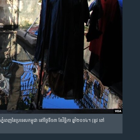
​ភ្នំពេញ​នៃ​ប្រទេស​កម្ពុជា នៅ​ថ្ងៃ​ទី​១៣ ខែ​វិច្ឆិកា ឆ្នាំ​២០១៤។ (នូវ ពៅ