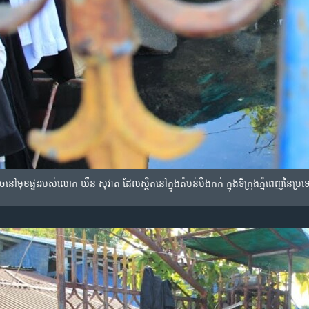
ិច​នៅ​មុខ​ផ្ទះ​របស់​លោក ឃឹន សុវាត ដែល​ស្ថិត​នៅក្នុង​តំបន់​បឹងកក់ ក្នុង​ទីក្រុង​ភ្នំពេញ​នៃ​ប្រ