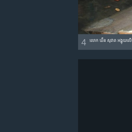
4
លោក ឃឹន សុវាត អង្គុយ​លើ​កៅអី​