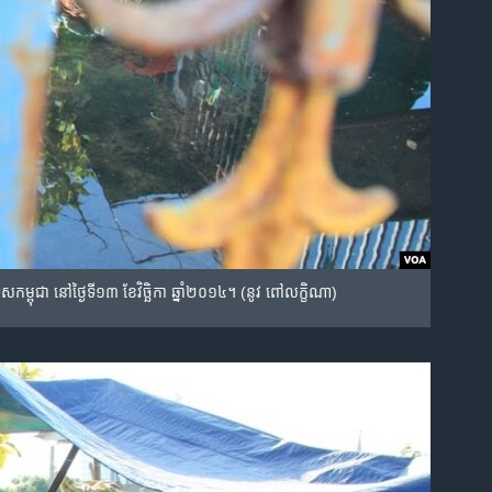
ទេស​កម្ពុជា នៅ​ថ្ងៃ​ទី​១៣ ខែ​វិច្ឆិកា ឆ្នាំ​២០១៤។ (នូវ ពៅលក្ខិណា)