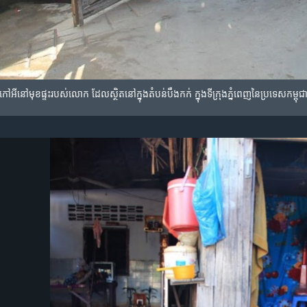
នៅ​មុខ​ផ្ទះ​របស់​លោក ដែល​ស្ថិត​នៅ​ក្នុង​តំបន់​បឹងកក់ ក្នុង​ទីក្រុង​ភ្នំពេញ​នៃ​ប្រទេស​កម្ពុជា