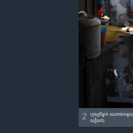
2
ក្មេងស្រី​ម្នាក់ ឈរ​កាន់​កន្ទេ
លក្ខិណា)