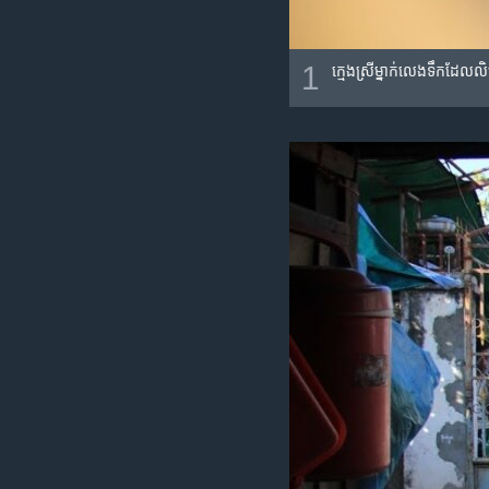
1
ក្មេងស្រី​ម្នាក់​លេង​ទឹក​ដែល​ល