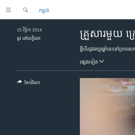
ភ្ជាប់​
កម្ពុជា
ទៅ​
គេហទំព័រ​
ស្វែង​
កម្ពុជា
រក
15 វិច្ឆិកា 2014
គ្រួសារ​មួយ ក
ទាក់ទង
អន្តរជាតិ
នូវ ពៅលក្ខិណា
រំលង​
និង​
អាមេរិក
ចូល​
ចិន
ផ្សេង​ទៀត
ទៅ​​
ទំព័រ​
ហេឡូវីអូអេ
ព័ត៌មាន​​
កម្ពុជាច្នៃប្រតិដ្ឋ
ចែករំលែក
តែ​
ម្តង
ព្រឹត្តិការណ៍ព័ត៌មាន
រំលង​
ទូរទស្សន៍ / វីដេអូ​
និង​
ចូល​
វិទ្យុ / ផតខាសថ៍
ទៅ​
កម្មវិធីទាំងអស់
ទំព័រ​