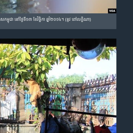
ទេស​កម្ពុជា នៅ​ថ្ងៃ​ទី​១៣ ខែ​វិច្ឆិកា ឆ្នាំ​២០១៤។ (នូវ ពៅលក្ខិណា)