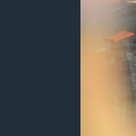
រចនា
សម្ព័ន្ធ​
រំលង​
និង​
ចូល​
ទៅ​
កាន់​
ទំព័រ​
ស្វែង​
រក