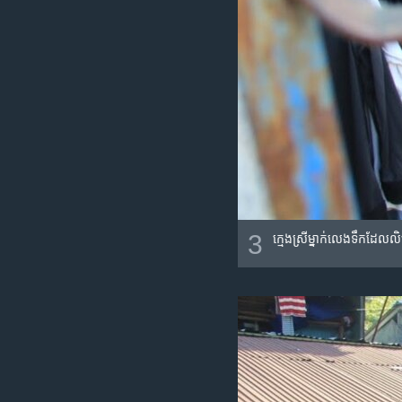
3
ក្មេងស្រី​ម្នាក់​លេង​ទឹក​ដែល​ល