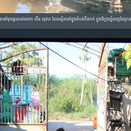
ិច​នៅ​មុខ​ផ្ទះ​របស់​លោក ឃឹន សុវាត ដែល​ស្ថិត​នៅក្នុង​តំបន់​បឹងកក់ ក្នុង​ទីក្រុង​ភ្នំពេញ​នៃ​ប្រ