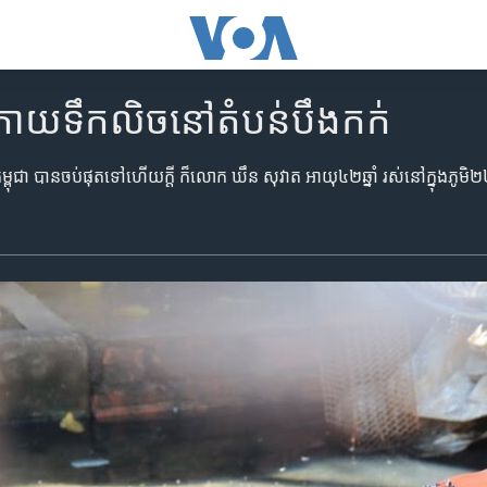
្រោយ​ទឹក​លិច​នៅ​តំបន់​បឹងកក់