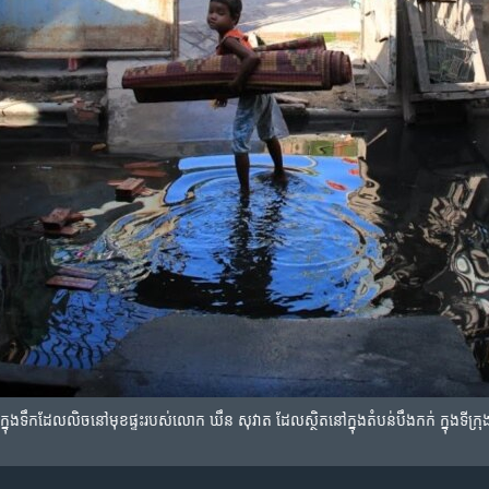
ល​ក្នុង​ទឹក​ដែល​លិច​នៅ​មុខ​ផ្ទះ​របស់​លោក ឃឹន សុវាត ដែល​ស្ថិត​នៅ​ក្នុង​តំបន់​បឹងកក់ ក្នុង​ទីក្រុង