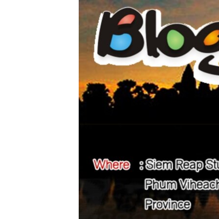
រចនា
សម្ព័ន្ធ​
រំលង​
និង​
ចូល​
ទៅ​
កាន់​
ទំព័រ​
ស្វែង​
រក