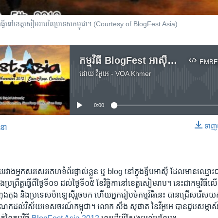
ឹង​ធ្វើ​នៅ​ខេត្ត​សៀមរាប​នៃ​ប្រទេស​កម្ពុជា។ (Courtesy of BlogFest Asia)
កម្មវិធី​ BlogFest អាស៊ី​លើក​ទឹក​ចិត្ត​ឲ្យ​មាន​ការ​បញ្ចេញ​មតិ​លើ​ប្រព័ន្ធ​អ៊ីនធឺណិត
EMBE
ដោយ
វីអូអេ - VOA Khmer
No media source currently available
0:00
ទាញ​យ
សនា
EMBED
្នា​មួយ​រវាង​អ្នក​សរសេរ​គេហទំព័រ​ផ្ទាល់​ខ្លួន​ ឬ blog នៅ​ក្នុង​ទ្វីប​អាស៊ី​ ដែល​មាន​ឈ្មោ
្រឹត្ត​ធ្វើ​ពី​ថ្ងៃ​ទី​០១ ដល់​ថ្ងៃ​ទី​០៥ ខែ​វិច្ឆិកា​នៅ​ខេត្ត​សៀមរាប។ នេះ​ជា​កម្មវិធី​លើក
្រុង​ហុងកុង និង​ប្រទេស​ម៉ាឡេស៊ី​រួច​មក ហើយ​អ្នក​រៀបចំ​កម្មវិធី​នេះ​ បាន​ជ្រើសរើស​
ួម​ចំណែក​ដល់​វិស័យ​ទេសចរណ៍​កម្ពុជា។ លោក សឹង សុផាត នៃ​វីអូអេ​ បាន​ជួប​សម្ភាស៍