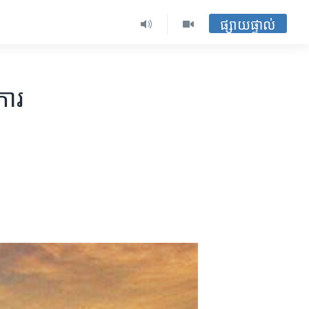
ផ្សាយផ្ទាល់
ារ​