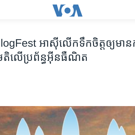
 BlogFest អាស៊ី​លើក​ទឹក​ចិត្ត​ឲ្យ​មាន​ក
តិ​លើ​ប្រព័ន្ធ​អ៊ីនធឺណិត