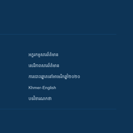
អក្ខរកម្មសារព័ត៌មាន
សេរីភាពសារព័ត៌មាន
ការបោះឆ្នោតនៅអាមេរិកឆ្នាំ២០២០
Khmer-English
បទវិចារណកថា