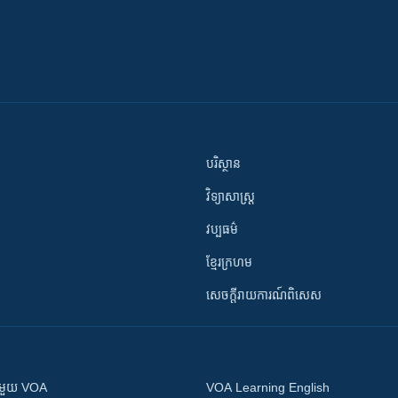
បរិស្ថាន
វិទ្យាសាស្រ្ត
វប្បធម៌
ខ្មែរក្រហម
សេចក្តីរាយការណ៍ពិសេស
ស​​ជាមួយ VOA
VOA Learning English