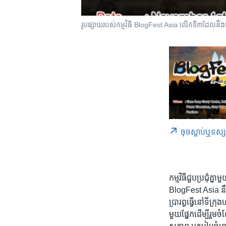
រូប​ផ្សាយ​របស់​កម្មវិធី​ BlogFest Asia លើក​ទី​៣​ដែល​​ន
ចុច​​ស្តាប់​ឬ​ទស្
កម្មវិធី​ជួប​ប្រជុំ​គ
BlogFest Asia នឹង​ប្រព
ប្រារព្ធ​ធ្វើ​នៅ​ទីក
មួយ​ផ្នែក​ដើម្បី​រ