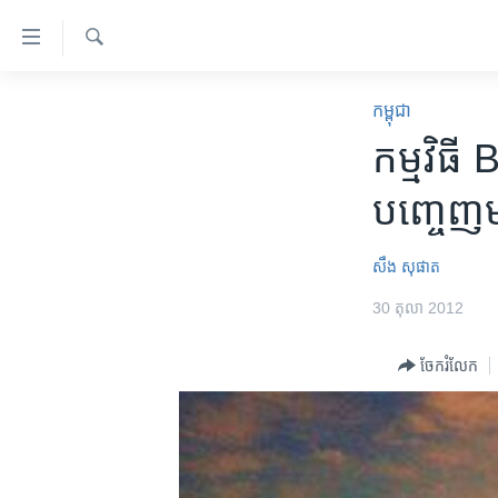
ភ្ជាប់​
ទៅ​
គេហទំព័រ​
ស្វែង​
កម្ពុជា
រក
កម្ពុជា
ទាក់ទង
អន្តរជាតិ
កម្មវិធី​
រំលង​
និង​
អាមេរិក
បញ្ចេញ​ម
ចូល​
ចិន
ទៅ​​
ទំព័រ​
ហេឡូវីអូអេ
សឹង សុផាត
ព័ត៌មាន​​
កម្ពុជាច្នៃប្រតិដ្ឋ
30 តុលា 2012
តែ​
ម្តង
ព្រឹត្តិការណ៍ព័ត៌មាន
ចែករំលែក
រំលង​
ទូរទស្សន៍ / វីដេអូ​
និង​
ចូល​
វិទ្យុ / ផតខាសថ៍
ទៅ​
កម្មវិធីទាំងអស់
ទំព័រ​