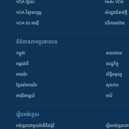
VOA ថ្ងៃនេះ
Hello VOA
VOA ​វិទ្យាសាស្ត្រ
សំឡេង​ជំនាន់​ថ្មី
VOA 60 អាស៊ី
វេទិកា​អាស៊ាន
ព័ត៌មាន​តាមប្រធានបទ​
កម្ពុជា
នយោបាយ
អន្តរជាតិ
សេដ្ឋកិច្ច
អាមេរិក
សិទ្ធិមនុស្ស
ខ្មែរ​នៅអាមេរិក
សុខភាព
អាស៊ីអាគ្នេយ៍
អប់រំ
រៀន​​អង់គ្លេស
អង់គ្លេស​ជាមួយ​ម៉ានី​និង​ម៉ូរី
រៀន​​​​​​អង់គ្លេ