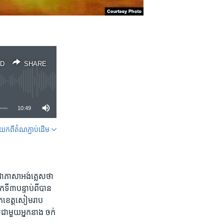
D
SHARE
10:49
ក​ពី​តំណភ្ជាប់​ដើម
SHARE
ះ​ជា​ភាសា​អង់គ្លេស​ថា
​ទី​៣​បន្ទាប់​ពី​បាន​
យក​ខេត្ត​សៀមរាប ​
​ជាមួយ​អ្នក​នាង ចក់