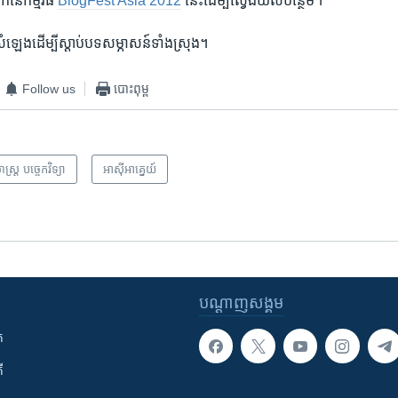
់​នៃ​កម្មវិធី
BlogFest Asia 2012
នេះ​ដើម្បី​ស្វែង​យល់​បន្ថែម។
សំឡេងដើម្បី​ស្តាប់​បទ​សម្ភាសន៍​ទាំង​ស្រុង។
Follow us
បោះពុម្ព
ាស្ត្រ បច្ចេកវិទ្យា
អាស៊ី​អាគ្នេយ៍
បណ្តាញ​សង្គម
ក
ី