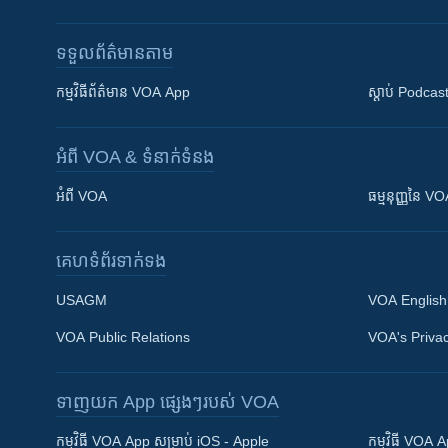
ទទួល​ព័ត៌មាន​តាម
កម្មវិធី​ព័ត៌មាន VOA App
ស្តាប់ Podcas
អំពី​ VOA & ទំនាក់ទំនង
អំពី​ VOA
ធម្មនុញ្ញ​នៃ V
គេហទំព័រ​​ទាក់ទង
USAGM
VOA English
VOA Public Relations
VOA's Privac
ទាញយក​ App ផ្សេងៗ​របស់​ VOA
Khmer English
កម្មវិធី​ VOA App សម្រាប់ iOS - Apple
កម្មវិធី​ VOA