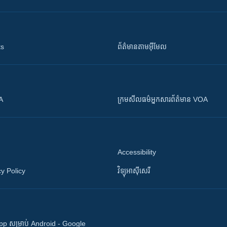
ts
ព័ត៌មាន​តាម​អ៊ីមែល
OA
ក្រម​​​សីលធម៌​​​អ្នក​​​សារព័ត៌មាន VOA
Accessibility
y Policy
វិទ្យុ​អាស៊ី​សេរី
 App សម្រាប់ Android - Google