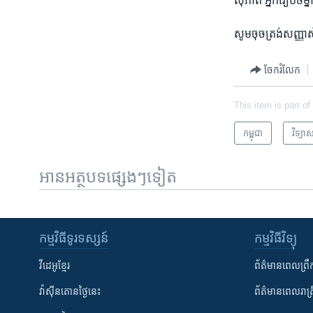
សុភាព អ្នក​រៀបចំ​ម្នាក
សូម​ចុច​ត្រង់​សញ្ញា​
ចែករំលែក
This item is part of
កម្ពុជា
វិទ្យាស
អានអត្ថបទផ្សេងៗទៀត
កម្មវិធី​ទូរទស្សន៍
កម្មវិធី​វិទ្យុ
វីដេអូ​ខ្មែរ
ព័ត៌មាន​ពេល​ព្រឹ
វ៉ាស៊ីនតោន​ថ្ងៃ​នេះ
ព័ត៌មាន​​ពេល​រាត្រ