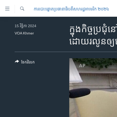
ភ្ជាប់​
ការបោះឆ្នោតប្រធានាធិបតីសហរដ្ឋអាមេរិក ២០២៤
ទៅ​
គេហទំព័រ​
ស្វែង​
កម្ពុជា
រក
15 វិច្ឆិកា 2024
ក្នុងកិច្ចប្
ទាក់ទង
អន្តរជាតិ
VOA Khmer
រំលង​
ដោយរលូនឲ្
និង​
អាមេរិក
ចូល​
ចិន
ទៅ​​
ទំព័រ​
ហេឡូវីអូអេ
ចែករំលែក
ព័ត៌មាន​​
កម្ពុជាច្នៃប្រតិដ្ឋ
តែ​
ម្តង
ព្រឹត្តិការណ៍ព័ត៌មាន
រំលង​
ទូរទស្សន៍ / វីដេអូ​
និង​
ចូល​
វិទ្យុ / ផតខាសថ៍
ទៅ​
កម្មវិធីទាំងអស់
ទំព័រ​