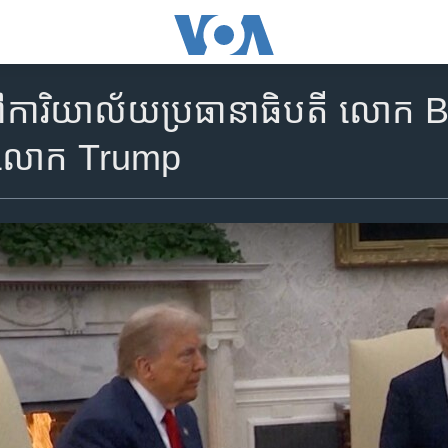
រជុំនៅការិយាល័យប្រធានាធិបតី លោក
យលោក Trump