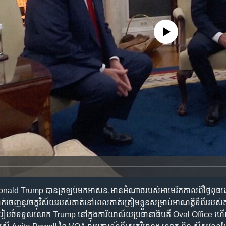
No media source currently availa
Donald Trump បានត្រឡប់មកអាសនៈមានអំណាចរបស់អាមេរិកកាលពីថ្ងៃពុធដោ
េញនូវចក្ខុវិស័យរបស់គាត់នៅពេលគាត់ត្រៀមខ្លួនសម្រាប់អាណត្តិទីពីររបស
នរៀបចំទទួលលោក Trump នៅក្នុងការិយាល័យប្រធានាធិបតី Oval Office ហើយ