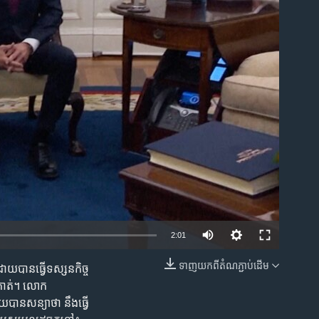
ble
2:01
ទាញ​យក​ពី​តំណភ្ជាប់​ដើម
យបានធ្វើទស្សនកិច្ច
EMBED
់គាត់។ លោក
បានសន្យាថា នឹងធ្វើ