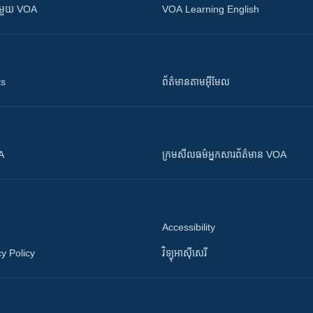
ស​​ជាមួយ VOA
VOA Learning English
ts
ព័ត៌មាន​តាម​អ៊ីមែល
OA
ក្រម​​​សីលធម៌​​​អ្នក​​​សារព័ត៌មាន VOA
Accessibility
y Policy
វិទ្យុ​អាស៊ី​សេរី