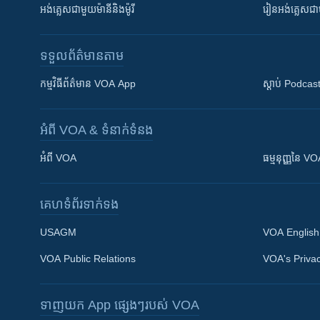
អង់គ្លេស​ជាមួយ​ម៉ានី​និង​ម៉ូរី
រៀន​​​​​​អង់គ្លេ
ទទួល​ព័ត៌មាន​តាម
កម្មវិធី​ព័ត៌មាន VOA App
ស្តាប់ Podcas
អំពី​ VOA & ទំនាក់ទំនង
អំពី​ VOA
ធម្មនុញ្ញ​នៃ V
គេហទំព័រ​​ទាក់ទង
USAGM
VOA English
VOA Public Relations
VOA's Privac
ទាញយក​ App ផ្សេងៗ​របស់​ VOA
Khmer English