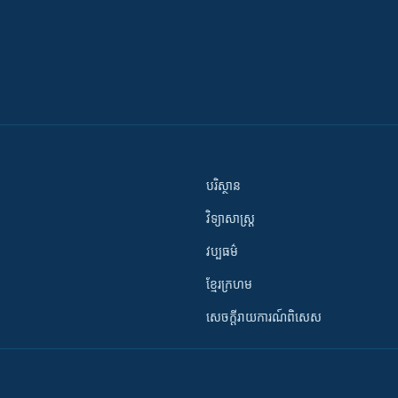
បរិស្ថាន
វិទ្យាសាស្រ្ត
វប្បធម៌
ខ្មែរក្រហម
សេចក្តីរាយការណ៍ពិសេស