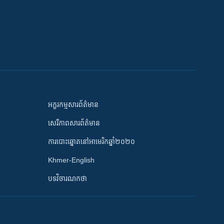
អក្ខរកម្មសារព័ត៌មាន
សេរីភាពសារព័ត៌មាន
ការបោះឆ្នោតនៅអាមេរិកឆ្នាំ២០២០
Khmer-English
បទវិចារណកថា