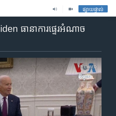
ផ្សាយផ្ទាល់
 Biden ធានាការផ្ទេរអំណាច
EMBED