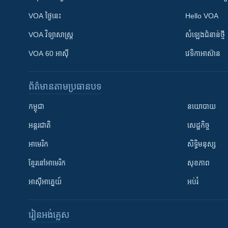
VOA ថ្ងៃនេះ
Hello VOA
VOA ​វិទ្យាសាស្ត្រ
សំឡេង​ជំនាន់​ថ្មី
VOA 60 អាស៊ី
វេទិកា​អាស៊ាន
ព័ត៌មាន​តាមប្រធានបទ​
កម្ពុជា
នយោបាយ
អន្តរជាតិ
សេដ្ឋកិច្ច
អាមេរិក
សិទ្ធិមនុស្ស
ខ្មែរ​នៅអាមេរិក
សុខភាព
អាស៊ីអាគ្នេយ៍
អប់រំ
រៀន​​អង់គ្លេស