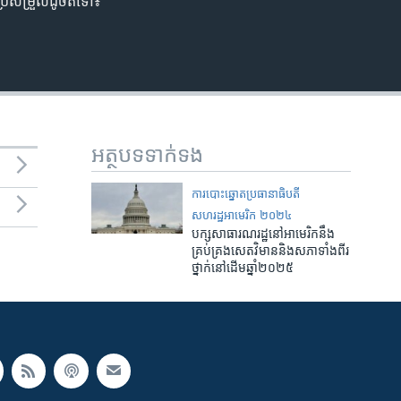
្រែសម្រួលដូចតទៅ៖
អត្ថបទ​ទាក់ទង
ការបោះឆ្នោតប្រធានាធិបតី
សហរដ្ឋអាមេរិក ២០២៤
បក្ស​សាធារណរដ្ឋ​នៅ​អាមេរិក​នឹង​
គ្រប់គ្រង​សេតវិមាន​និង​សភា​ទាំងពីរ​
ថ្នាក់​នៅ​ដើម​ឆ្នាំ២០២៥