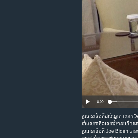
រចនា
សម្ព័ន្ធ​
រំលង​
និង​
ចូល​
ទៅ​
កាន់​
ទំព័រ​
ស្វែង​
រក
0:00
ប្រធានាធិបតីជាប់ឆ្នោត លោក
ទាំងសភានិងសេតវិមានហើយដាក់ច
ប្រធានាធិបតី Joe Biden បា