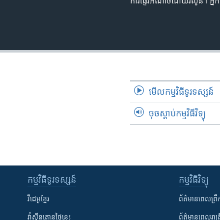
ការផ្ទេរអំណាចដោយរលូន។ អ្ន
មើល​កម្មវិធី​ទូរទស្សន៍
ចុចស្តាប់កម្មវិធីវិទ្យុ
កម្មវិធី​ទូរទស្សន៍
កម្មវិធី​វិទ្យុ
វីដេអូ​ខ្មែរ
ព័ត៌មាន​ពេល​ព្រឹ
វ៉ាស៊ីនតោន​ថ្ងៃ​នេះ
ព័ត៌មាន​​ពេល​រាត្រ