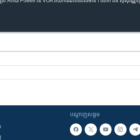
កស្រី Anita Powell នៃ VOA រាយការណ៍ពីសេតវិមាន។ លោក ពិន ស៊ីសុវណ្ណប
បណ្តាញ​សង្គម
ក
ី