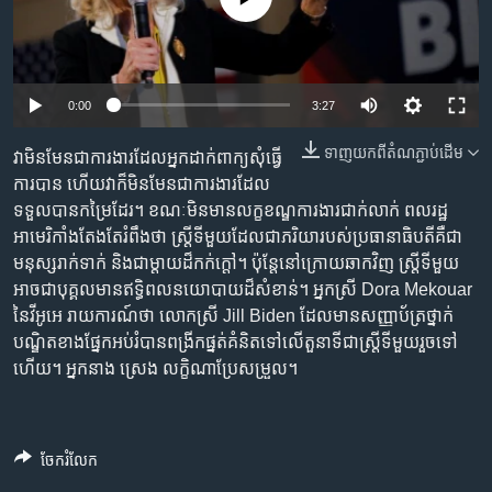
រចនា
សម្ព័ន្ធ​
Khmer English
រំលង​
និង​
បណ្តាញ​សង្គម
0:00
3:27
ចូល​
ទៅ​
ទាញ​យក​ពី​តំណភ្ជាប់​ដើម
វាមិនមែនជាការងារដែលអ្នកដាក់ពាក្យសុំធ្វើ
កាន់​
ការបាន ហើយវាក៏មិនមែនជាការងារដែល
ទំព័រ​
ភាសា
ទទួលបានកម្រៃដែរ។ ខណៈមិនមានលក្ខខណ្ឌការងារជាក់លាក់ ពលរដ្ឋ
ស្វែង​
អាមេរិកាំងតែងតែរំពឹងថា ស្ត្រីទីមួយដែលជាភរិយារបស់ប្រធានាធិបតីគឺជា
រក
មនុស្សរាក់ទាក់ និងជាម្តាយដ៏កក់ក្តៅ។ ប៉ុន្តែនៅក្រោយឆាកវិញ ស្ត្រីទីមួយ
អាចជាបុគ្គលមានឥទ្ធិពលនយោបាយដ៏សំខាន់។ អ្នកស្រី Dora Mekouar
នៃវីអូអេ រាយការណ៍ថា លោកស្រី Jill Biden ដែលមានសញ្ញាប័ត្រថ្នាក់
បណ្ឌិតខាងផ្នែកអប់រំបានពង្រីកផ្នត់គំនិតទៅលើតួនាទីជាស្ត្រីទីមួយរួចទៅ
ហើយ។ អ្នកនាង ស្រេង លក្ខិណាប្រែសម្រួល។
ចែករំលែក