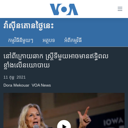
ភ្ជាប់​
ទៅ​
គេហទំព័រ​
វ៉ាស៊ីនតោន​ថ្ងៃ​នេះ
កម្ពុជា
ទាក់ទង
រំលង​
កម្មវិធី​នីមួយៗ
អត្ថបទ​
អំពី​កម្មវិធី​
អន្តរជាតិ
និង​
អាមេរិក
ចូល​
នៅពីក្រោយឆាក ស្ត្រីទីមួយអាចមានឥទ្ធិពល
ទៅ​​
ចិន
ខ្លាំងលើនយោបាយ
ទំព័រ​
ហេឡូវីអូអេ
ព័ត៌មាន​​
11 កុម្ភៈ 2021
តែ​
កម្ពុជាច្នៃប្រតិដ្ឋ
Dora Mekouar
VOA News
ម្តង
ព្រឹត្តិការណ៍ព័ត៌មាន
រំលង​
និង​
ទូរទស្សន៍ / វីដេអូ​
ចូល​
វិទ្យុ / ផតខាសថ៍
ទៅ​
ទំព័រ​
កម្មវិធីទាំងអស់
No media source currently available