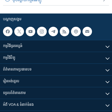
បណ្តាញ​សង្គម
កម្មវិធី​ទូរទស្សន៍
កម្មវិធី​វិទ្យុ
ព័ត៌មាន​តាមប្រធានបទ​
រៀន​​អង់គ្លេស
ទទួល​ព័ត៌មាន​តាម
អំពី​ VOA & ទំនាក់ទំនង