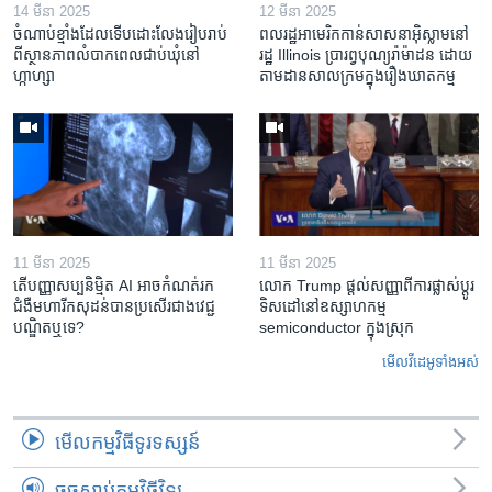
14 មីនា 2025
12 មីនា 2025
ចំណាប់ខ្មាំង​ដែល​ទើប​ដោះលែង​រៀបរាប់​
ពលរដ្ឋអាមេរិក​កាន់សាសនា​អ៊ិស្លាម​នៅ
ពី​ស្ថានភាព​​លំបាក​ពេល​ជាប់​ឃុំ​នៅ​
រដ្ឋ Illinois ​ប្រារព្វបុណ្យរ៉ាម៉ាដន ​ដោយ​
ហ្កាហ្សា
តាម​ដាន​​សាលក្រមក្នុងរឿងឃាតកម្ម
11 មីនា 2025
11 មីនា 2025
តើ​បញ្ញាសប្បនិម្មិត​ AI អាច​កំណត់​រក​
លោក Trump ផ្តល់សញ្ញាពីការផ្លាស់ប្តូរ
ជំងឺមហារីក​សុដន់​បាន​ប្រសើរ​ជាង​វេជ្ជ
ទិសដៅនៅឧស្សាហកម្ម
បណ្ឌិត​ឬ​ទេ?
semiconductor ក្នុងស្រុក
មើល​វីដេអូ​ទាំង​អស់
មើល​កម្មវិធី​ទូរទស្សន៍
ចុចស្តាប់កម្មវិធីវិទ្យុ