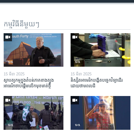
កម្មវិធី​នីមួយៗ
15 មីនា 2025
15 មីនា 2025
ស្ថាបត្យកម្ម​ក្នុង​តំបន់​ភាគ​ខាង​ត្បូង​
និស្សិត​អាមេរិក​បង្កើត​បច្ចេកវិទ្យា​ដើរ​
អាមេរិក​ចាប់ផ្តើម​លើក​មុខមាត់​ថ្មី
ដោយ​ថាមពល​ដី