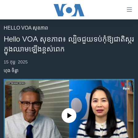
ភ្ជាប់​
ទៅ​
គេហទំព័រ​
HELLO VOA សុខភាព‍
កម្ពុជា
ទាក់ទង
Hello VOA សុខភាព៖ ល្បិចជួយទប់កុំឱ្យជាតិស្ករ
រំលង​
អន្តរជាតិ
ក្នុងឈាមឡើងខ្ពស់ពេក
និង​
អាមេរិក
ចូល​
15 កុម្ភៈ 2025
ទៅ​​
ចិន
ហុង ចិន្តា
ទំព័រ​
ហេឡូវីអូអេ
ព័ត៌មាន​​
តែ​
កម្ពុជាច្នៃប្រតិដ្ឋ
ម្តង
ព្រឹត្តិការណ៍ព័ត៌មាន
រំលង​
និង​
ទូរទស្សន៍ / វីដេអូ​
No media source currently available
ចូល​
វិទ្យុ / ផតខាសថ៍
ទៅ​
ទំព័រ​
កម្មវិធីទាំងអស់