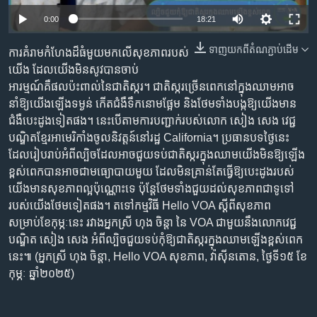
រចនា
Auto
សម្ព័ន្ធ​
0:00
18:21
Khmer English
រំលង​
240p
ទាញ​យក​ពី​តំណភ្ជាប់​ដើម
ការគំរាមកំហែងដ៏ធំមួយមកលើសុខភាពរបស់
និង​
បណ្តាញ​សង្គម
360p
យើង ដែលយើងមិនសូវបានចាប់
ចូល​
អារម្មណ៍គឺផលប៉ះពាល់នៃជាតិស្ករ។ ជាតិស្ករច្រើនពេកនៅក្នុងឈាមអាច
ទៅ​
480p
Auto
240p
360p
480p
នាំឱ្យយើងឡើងទម្ងន់ កើតជំងឺទឹកនោមផ្អែម និងថែមទាំងបង្កឱ្យយើងមាន
កាន់​
720p
ជំងឺបេះដូងទៀតផង។ នេះបើតាមការបញ្ជាក់របស់លោក សៀង សេង វេជ្ជ
ទំព័រ​
ភាសា
720p
1080p
បណ្ឌិតខ្មែរអាមេរិកាំងចូលនិវត្តន៍នៅរដ្ឋ California។ ប្រធានបទថ្ងៃនេះ
ស្វែង​
1080p
ដែលរៀបរាប់អំពីល្បិចដែលអាចជួយទប់ជាតិស្ករក្នុងឈាមយើងមិនឱ្យឡើង
រក
ខ្ពស់ពេកបានអាចជាមធ្យោបាយមួយ ដែលមិនគ្រាន់តែធ្វើឱ្យបេះដូងរបស់
យើងមានសុខភាពល្អប៉ុណ្ណោះទេ ប៉ុន្តែថែមទាំងជួយដល់សុខភាពជាទូទៅ
របស់យើងថែមទៀតផង។ តទៅកម្មវិធី Hello VOA ស្ដីពីសុខភាព
សម្រាប់ខែកុម្ភៈនេះ រវាងអ្នកស្រី ហុង ចិន្ដា នៃ VOA ជាមួយនឹងលោកវេជ្ជ
បណ្ឌិត សៀង សេង អំពីល្បិចជួយទប់កុំឱ្យជាតិស្ករក្នុងឈាមឡើងខ្ពស់ពេក
នេះ៕ (អ្នកស្រី ហុង ចិន្ដា, Hello VOA សុខភាព, វ៉ាស៊ីនតោន, ថ្ងៃទី១៥ ខែ
កុម្ភៈ ឆ្នាំ២០២៥)