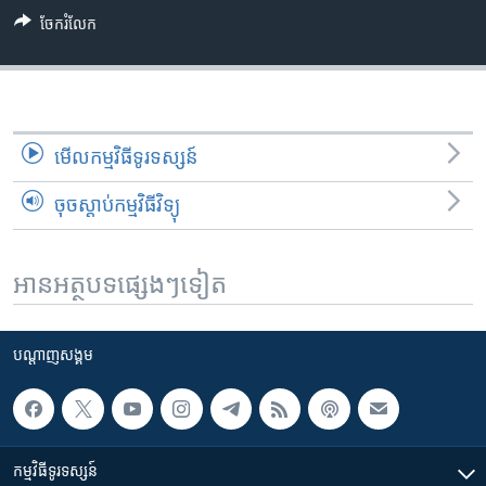
ចែករំលែក
មើល​កម្មវិធី​ទូរទស្សន៍
ចុចស្តាប់កម្មវិធីវិទ្យុ
អានអត្ថបទផ្សេងៗទៀត
បណ្តាញ​សង្គម
កម្មវិធី​ទូរទស្សន៍