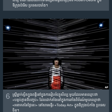
ពេទ្យ​ ខណៈ​ដែល​លោក​ទៅទស្សនា​​មន្ទីរពេទ្យកុមារ Robert-Debre ក្នុង​
ទីក្រុង​ប៉ារីស ប្រទេស​បារាំង។
6
ស្ត្រី​ម្នាក់​ស្ថិត​ក្នុង​ព​ន្លឺ​នៅ​ក្នុង​ការរៀបចំ​​វត្ថុសិល្បៈ​មួយ​ដែល​មាន​ឈ្មោះ​ថា
«បន្ទប់​គ្មាន​ទី​បញ្ចប់» ដែល​ដាក់​តាំង​នៅ​ក្នុង​ការ​តាំង​ពិព័រណ៍​មួយ​ឈ្មោថា
«អនាគត​នៃ​ថ្ងៃ​នេះ» នៅ​សារមន្ទីរ «Today Art» ក្នុង​ទីក្រុង​ប៉េកាំង​ ប្រទេស​
ចិន។