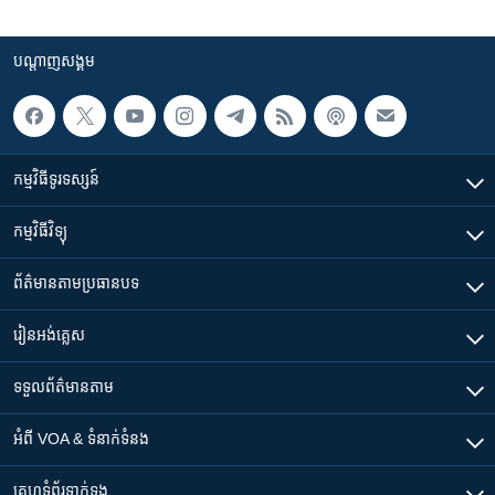
បណ្តាញ​សង្គម
កម្មវិធី​ទូរទស្សន៍
កម្មវិធី​វិទ្យុ
ព័ត៌មាន​តាមប្រធានបទ​
រៀន​​អង់គ្លេស
ទទួល​ព័ត៌មាន​តាម
អំពី​ VOA & ទំនាក់ទំនង
គេហទំព័រ​​ទាក់ទង