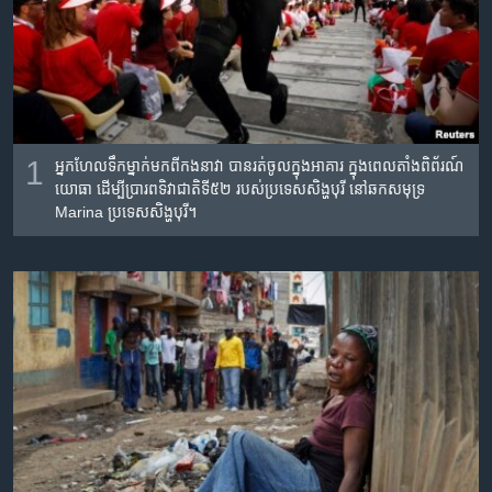
រចនា
សម្ព័ន្ធ​
Khmer English
រំលង​
និង​
បណ្តាញ​សង្គម
ចូល​
ទៅ​
កាន់​
1
អ្នក​ហែល​ទឹក​ម្នាក់​មក​ពី​កង​នាវា ​បាន​រត់​ចូល​ក្នុង​អាគារ ក្នុង​ពេល​តាំង​ពិព័រណ៍​​
ទំព័រ​
យោធា​ ដើម្បី​​ប្រារព​​ទិវា​ជាតិ​ទី​៥២ ​របស់​ប្រទេស​សិង្ហបុរី នៅឆកសមុទ្រ ​
ភាសា
Marina ប្រទេស​សិង្ហបុរី។
ស្វែង​
រក