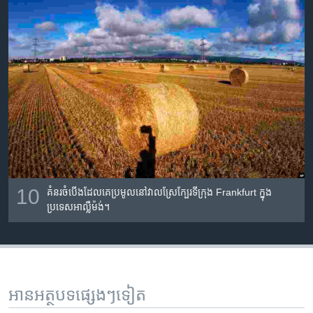
10
គំនរ​​ចំបើង​ដែល​គេ​ប្រមូល​នៅ​វាល​ស្រែ​ក្បែរ​ទីក្រុង​ Frankfurt ក្នុង​
ប្រទេស​អាល្លឺម៉ង់។
អានអត្ថបទផ្សេងៗទៀត