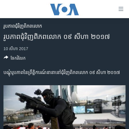
ភ្ជាប់​
ទៅ​
គេហទំព័រ​
រូបភាព​ជុំ​វិញ​ពិភពលោក
កម្ពុជា
ទាក់ទង
រូបភាព​ជុំ​វិញ​ពិភពលោក ០៩ សីហា ២០១៧
រំលង​
អន្តរជាតិ
និង​
10 សីហា 2017
អាមេរិក
ចូល​
ចែករំលែក
ទៅ​​
ចិន
ទំព័រ​
ហេឡូវីអូអេ
បណ្ដុំ​រូបភាព​នៃ​ព្រឹត្តិការណ៍​នានា​នៅ​ជុំវិញ​ពិភពលោក ​០៩ ​សីហា ២០១៧
ព័ត៌មាន​​
តែ​
កម្ពុជាច្នៃប្រតិដ្ឋ
ម្តង
ព្រឹត្តិការណ៍ព័ត៌មាន
រំលង​
និង​
ទូរទស្សន៍ / វីដេអូ​
ចូល​
វិទ្យុ / ផតខាសថ៍
ទៅ​
ទំព័រ​
កម្មវិធីទាំងអស់