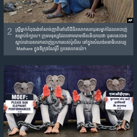
2
ស្ត្រី​ម្នាក់​កំពុង​រង់ចាំ​សាច់​ញាតិ​នៅ​លើ​ដី​ជិត​សាកសព​បុរស​ម្នាក់​ដែល​គេ​បាញ់​
សម្លាប់​ចំក្បាល។ ក្រុម​​មនុស្ស​ដែលចោមរោម​មើល​និយាយ​ថា​ បុរស​នេះ​បាន​
ស្លាប់​ដោយ​សារ​ការ​បាញ់​ប្រហារ​របស់​ប៉ូលិស នៅ​ក្នុង​​សំណង់​អនាធិបតេយ្យ​
Mathare ក្នុង​ទីក្រុងណៃរ៉ូប៊ី ប្រទេស​កេនយ៉ា។