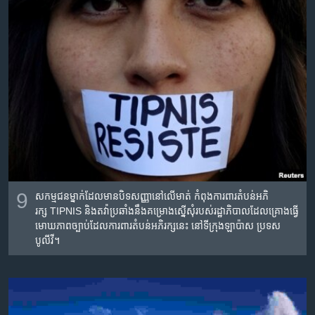
9
សកម្មជន​ម្នាក់​ដែល​មាន​បិទ​សញ្ញា​នៅ​លើ​មាត់​ កំពុង​ការពារ​​តំបន់​អភិ
រក្ស TIPNIS និង​តវ៉ា​ប្រឆាំង​នឹង​គម្រោង​ស្នើ​សុំ​របស់​រដ្ឋាភិបាល​ដែល​គ្រោង​ធ្វើ​
មោឃភាព​ច្បាប់​ដែល​ការពារ​តំបន់​អភិរក្ស​នេះ នៅ​ទីក្រុង​ឡាប៉ាស ប្រទស​
បូលីវី។