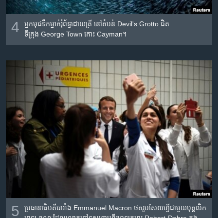
4
អ្នក​មុជ​ទឹក​ម្នាក់​រុំព័ទ្ធដោយ​ត្រី​ នៅ​តំបន់​ Devil's Grotto ជិត​
ទីក្រុង George Town កោះ Cayman។
5
ប្រធានាធិបតី​បារាំង Emmanuel Macron ថតរូបសែលហ្វី​ជាមួយ​បុគ្គលិក​​