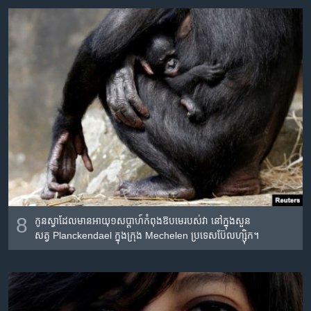
8
កូន​ស្វា​ដែល​មាន​អាយុ​១​សប្តាហ៍​កំពុង​ឱប​មេរបស់​វា នៅ​ក្នុង​សួន​
សត្វ Planckendael ក្នុង​ក្រុង Mechelen ប្រទេស​ប៊ែលហ្ស៊ិក។