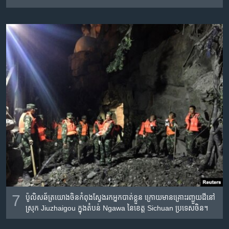
7
ប៉ូលិស​ឆ័ត្រ​យោង​ចិន​កំពុង​ស្វែង​រក​អ្នក​បាត់​ខ្លួន​ ក្រោយ​មាន​គ្រោះ​រញ្ជួយ​ដី​នៅ​
ស្រុក Jiuzhaigou ក្នុង​តំបន់ Ngawa នៃ​ខេត្ត​ Sichuan ប្រទេស​ចិន។